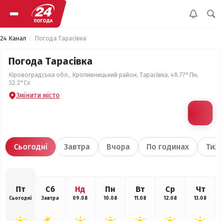
24 Канал
Погода Тарасівка
Погода Тарасівка
Кіровоградська обл., Кропивницький район, Тарасівка, 48.77°Пн,
32.2°Сх
Змінити місто
Сьогодні
Завтра
Вчора
По годинах
Тиж
Пт
Сб
Нд
Пн
Вт
Ср
Чт
Сьогодні
Завтра
09.08
10.08
11.08
12.08
13.08