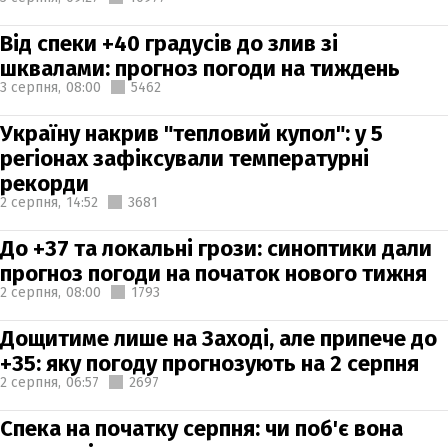
Від спеки +40 градусів до злив зі
шквалами: прогноз погоди на тиждень
3 серпня,
08:00
5462
Україну накрив "тепловий купол": у 5
регіонах зафіксували температурні
рекорди
2 серпня,
14:52
3681
До +37 та локальні грози: синоптики дали
прогноз погоди на початок нового тижня
2 серпня,
08:00
1793
Дощитиме лише на Заході, але припече до
+35: яку погоду прогнозують на 2 серпня
2 серпня,
06:57
2697
Спека на початку серпня: чи поб'є вона