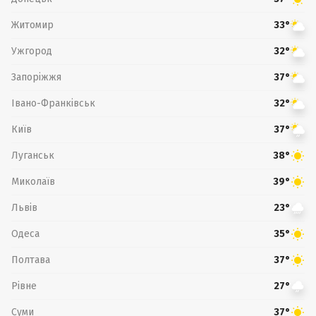
Житомир
33°
Ужгород
32°
Запоріжжя
37°
Івано-Франківськ
32°
Київ
37°
Луганськ
38°
Миколаїв
39°
Львів
23°
Одеса
35°
Полтава
37°
Рівне
27°
Суми
37°