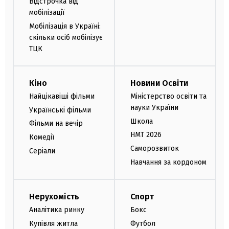
Відстрочка від
мобілізації
Мобілізація в Україні:
скільки осіб мобілізує
ТЦК
Кіно
Новини Освіти
Найцікавіші фільми
Міністерство освіти та
науки України
Українські фільми
Школа
Фільми на вечір
НМТ 2026
Комедії
Саморозвиток
Серіали
Навчання за кордоном
Нерухомість
Спорт
Аналітика ринку
Бокс
Купівля житла
Футбол