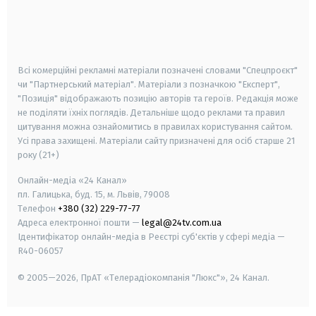
android
apple
smart tv
samsung smart tv
Всі комерційні рекламні матеріали позначені словами "Спецпроєкт"
чи "Партнерський матеріал". Матеріали з позначкою "Експерт",
"Позиція" відображають позицію авторів та героїв. Редакція може
не поділяти їхніх поглядів. Детальніше щодо реклами та правил
цитування можна ознайомитись в правилах користування сайтом.
Усі права захищені.
Матеріали сайту призначені для осіб старше
21
року (21+)
Онлайн-медіа «24 Канал»
пл. Галицька, буд. 15, м. Львів, 79008
Телефон
+380 (32) 229-77-77
Адреса електронної пошти —
legal@24tv.com.ua
Ідентифікатор онлайн-медіа в Реєстрі суб'єктів у сфері медіа —
R40-06057
© 2005—2026,
ПрАТ «Телерадіокомпанія "Люкс"», 24 Канал.