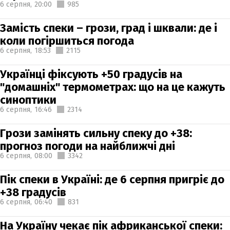
6 серпня,
20:00
985
Замість спеки – грози, град і шквали: де і
коли погіршиться погода
6 серпня,
18:53
2115
Українці фіксують +50 градусів на
"домашніх" термометрах: що на це кажуть
синоптики
6 серпня,
16:46
2314
Грози замінять сильну спеку до +38:
прогноз погоди на найближчі дні
6 серпня,
08:00
3342
Пік спеки в Україні: де 6 серпня пригріє до
+38 градусів
6 серпня,
06:40
831
На Україну чекає пік африканської спеки: