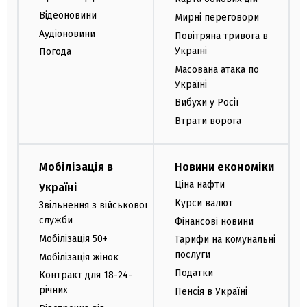
Відеоновини
Мирні переговори
Аудіоновини
Повітряна тривога в
Україні
Погода
Масована атака по
Україні
Вибухи у Росії
Втрати ворога
Мобілізація в
Новини економіки
Ціна нафти
Україні
Курси валют
Звільнення з військової
служби
Фінансові новини
Мобілізація 50+
Тарифи на комунальні
послуги
Мобілізація жінок
Податки
Контракт для 18-24-
річних
Пенсія в Україні