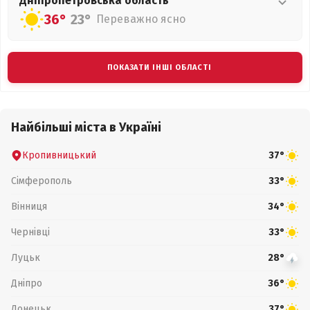
Дніпропетровська
область
36°
23°
Переважно ясно
ПОКАЗАТИ ІНШІ ОБЛАСТІ
Найбільші міста в Україні
Кропивницький
37°
Сімферополь
33°
Вінниця
34°
Чернівці
33°
Луцьк
28°
Дніпро
36°
Донецьк
37°