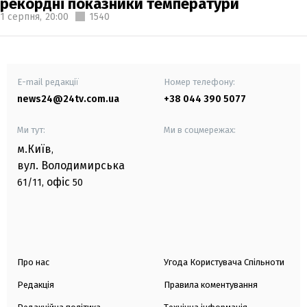
рекордні показники температури
1 серпня,
20:00
1540
E-mail редакції
Номер телефону:
news24@24tv.com.ua
+38 044 390 5077
Ми тут:
Ми в соцмережах:
м.Київ
,
вул. Володимирська
офіс
61/11,
50
Про нас
Угода Користувача Спільноти
Редакція
Правила коментування