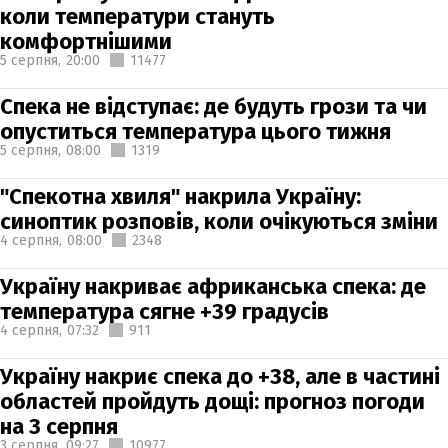
коли температури стануть
комфортнішими
5 серпня,
20:00
11477
Спека не відступає: де будуть грози та чи
опуститься температура цього тижня
5 серпня,
08:00
1319
"Спекотна хвиля" накрила Україну:
синоптик розповів, коли очікуються зміни
4 серпня,
08:00
2348
Україну накриває африканська спека: де
температура сягне +39 градусів
4 серпня,
07:32
911
Україну накриє спека до +38, але в частині
областей пройдуть дощі: прогноз погоди
на 3 серпня
3 серпня,
09:27
10977