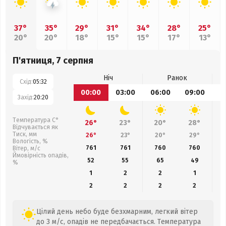
37°
35°
29°
31°
34°
28°
25°
20°
20°
18°
15°
15°
17°
13°
П'ятниця, 7 серпня
Ніч
Ранок
Схід:
05:32
00:00
03:00
06:00
09:00
1
Захід:
20:20
Температура С°
26°
23°
20°
28°
Відчувається як
Тиск, мм
26°
23°
20°
29°
Вологість, %
761
761
760
760
Вітер, м/с
Ймовірність опадів,
52
55
65
49
%
1
2
2
1
2
2
2
2
Цілий день небо буде безхмарним, легкий вітер
до 3 м/с, опадів не передбачається. Температура