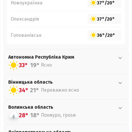
Новоукраїнка
37°
/
20°
Олександрія
37°
/
20°
Голованівськ
36°
/
20°
Автономна Республіка Крим
33°
19°
Ясно
Вінницька
область
34°
21°
Переважно ясно
Волинська
область
28°
18°
Похмуро, грози