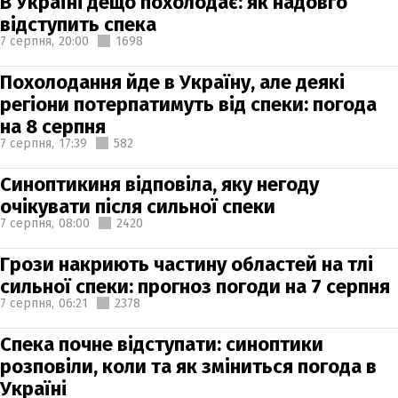
В Україні дещо похолодає: як надовго
відступить спека
7 серпня,
20:00
1698
Похолодання йде в Україну, але деякі
регіони потерпатимуть від спеки: погода
на 8 серпня
7 серпня,
17:39
582
Синоптикиня відповіла, яку негоду
очікувати після сильної спеки
7 серпня,
08:00
2420
Грози накриють частину областей на тлі
сильної спеки: прогноз погоди на 7 серпня
7 серпня,
06:21
2378
Спека почне відступати: синоптики
розповіли, коли та як зміниться погода в
Україні