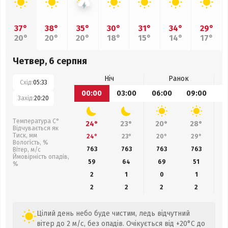
37°
38°
35°
30°
31°
34°
29°
20°
20°
20°
18°
15°
14°
17°
Четвер, 6 серпня
Ніч
Ранок
Схід:
05:33
00:00
03:00
06:00
09:00
1
Захід:
20:20
Температура С°
24°
23°
20°
28°
Відчувається як
Тиск, мм
24°
23°
20°
29°
Вологість, %
763
763
763
763
Вітер, м/с
Ймовірність опадів,
59
64
69
51
%
2
1
0
1
2
2
2
2
Цілий день небо буде чистим, ледь відчутний
вітер до 2 м/с, без опадів. Очікується від +20°C до