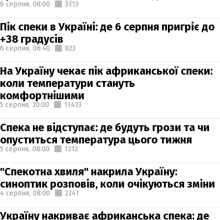
6 серпня,
08:00
3313
Пік спеки в Україні: де 6 серпня пригріє до
+38 градусів
6 серпня,
06:40
823
На Україну чекає пік африканської спеки:
коли температури стануть
комфортнішими
5 серпня,
20:00
11433
Спека не відступає: де будуть грози та чи
опуститься температура цього тижня
5 серпня,
08:00
1312
"Спекотна хвиля" накрила Україну:
синоптик розповів, коли очікуються зміни
4 серпня,
08:00
2341
Україну накриває африканська спека: де