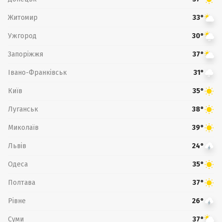
Житомир
33°
Ужгород
30°
Запоріжжя
37°
Івано-Франківськ
31°
Київ
35°
Луганськ
38°
Миколаїв
39°
Львів
24°
Одеса
35°
Полтава
37°
Рівне
26°
Суми
37°