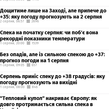
Дощитиме лише на Заході, але припече до
+35: яку погоду прогнозують на 2 серпня
2 серпня,
06:57
2696
Спека на початку серпня: чи поб'є вона
рекордні показники температури
1 серпня,
20:00
1539
Без опадів, але із сильною спекою до +37:
прогноз погоди на 1 серпня
1 серпня,
09:05
657
Серпень приніс спеку до +38 градусів: яку
погоду прогнозують на вихідні
1 серпня,
08:00
846
"Тепловий купол" накриває Європу: як
довго протримається сильна спека в