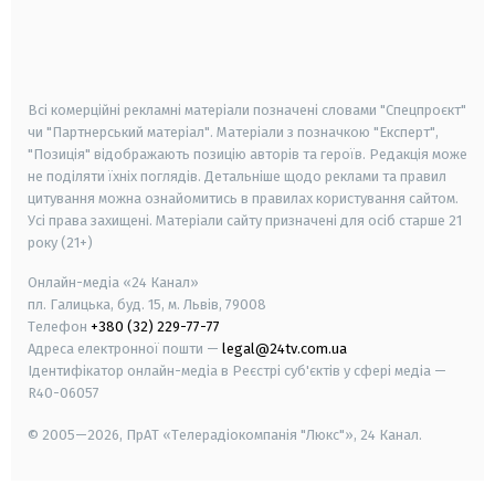
android
apple
smart tv
samsung smart tv
Всі комерційні рекламні матеріали позначені словами "Спецпроєкт"
чи "Партнерський матеріал". Матеріали з позначкою "Експерт",
"Позиція" відображають позицію авторів та героїв. Редакція може
не поділяти їхніх поглядів. Детальніше щодо реклами та правил
цитування можна ознайомитись в правилах користування сайтом.
Усі права захищені.
Матеріали сайту призначені для осіб старше
21
року (21+)
Онлайн-медіа «24 Канал»
пл. Галицька, буд. 15, м. Львів, 79008
Телефон
+380 (32) 229-77-77
Адреса електронної пошти —
legal@24tv.com.ua
Ідентифікатор онлайн-медіа в Реєстрі суб'єктів у сфері медіа —
R40-06057
© 2005—2026,
ПрАТ «Телерадіокомпанія "Люкс"», 24 Канал.