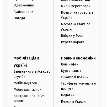
Відеоновини
Мирні переговори
Аудіоновини
Повітряна тривога в
Україні
Погода
Масована атака по
Україні
Вибухи у Росії
Втрати ворога
Мобілізація в
Новини економіки
Ціна нафти
Україні
Курси валют
Звільнення з військової
служби
Фінансові новини
Мобілізація 50+
Тарифи на комунальні
послуги
Мобілізація жінок
Податки
Контракт для 18-24-
річних
Пенсія в Україні