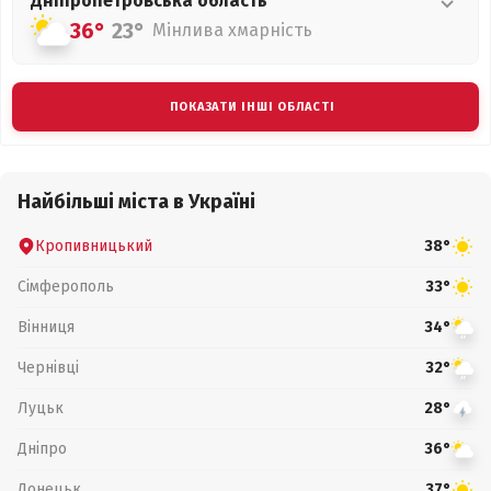
Дніпропетровська
область
36°
23°
Мінлива хмарність
ПОКАЗАТИ ІНШІ ОБЛАСТІ
Найбільші міста в Україні
Кропивницький
38°
Сімферополь
33°
Вінниця
34°
Чернівці
32°
Луцьк
28°
Дніпро
36°
Донецьк
37°