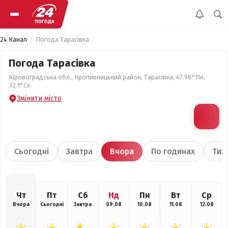
24 Канал
Погода Тарасівка
Погода Тарасівка
Кіровоградська обл., Кропивницький район, Тарасівка, 47.98°Пн,
32.1°Сх
Змінити місто
Сьогодні
Завтра
Вчора
По годинах
Тиж
Чт
Пт
Сб
Нд
Пн
Вт
Ср
Вчора
Сьогодні
Завтра
09.08
10.08
11.08
12.08