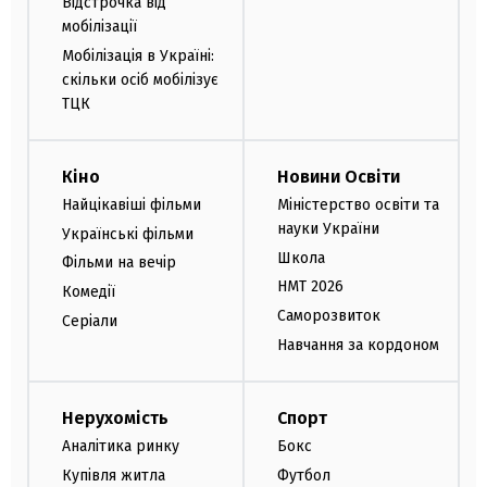
Відстрочка від
мобілізації
Мобілізація в Україні:
скільки осіб мобілізує
ТЦК
Кіно
Новини Освіти
Найцікавіші фільми
Міністерство освіти та
науки України
Українські фільми
Школа
Фільми на вечір
НМТ 2026
Комедії
Саморозвиток
Серіали
Навчання за кордоном
Нерухомість
Спорт
Аналітика ринку
Бокс
Купівля житла
Футбол