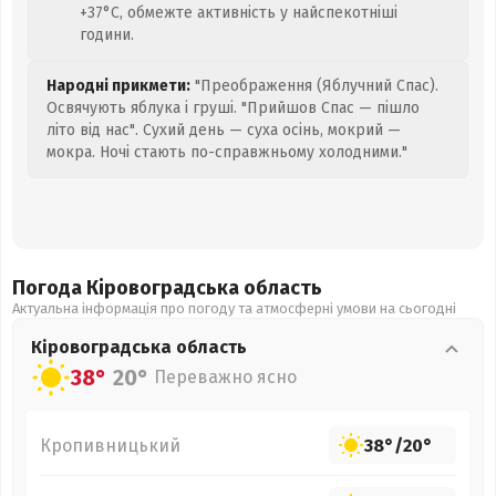
+37°C, обмежте активність у найспекотніші
години.
Народні прикмети:
"Преображення (Яблучний Спас).
Освячують яблука і груші. "Прийшов Спас — пішло
літо від нас". Сухий день — суха осінь, мокрий —
мокра. Ночі стають по-справжньому холодними."
Погода Кіровоградська
область
Актуальна інформація про погоду та атмосферні умови на сьогодні
Кіровоградська
область
38°
20°
Переважно ясно
Кропивницький
38°
/
20°