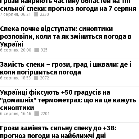
Грози накриють частину областей на тлі
сильної спеки: прогноз погоди на 7 серпня
7 серпня,
06:21
2330
Спека почне відступати: синоптики
розповіли, коли та як зміниться погода в
Україні
6 серпня,
20:00
925
Замість спеки – грози, град і шквали: де і
коли погіршиться погода
6 серпня,
18:53
2072
Українці фіксують +50 градусів на
"домашніх" термометрах: що на це кажуть
синоптики
6 серпня,
16:46
2201
Грози замінять сильну спеку до +38:
прогноз погоди на найближчі дні