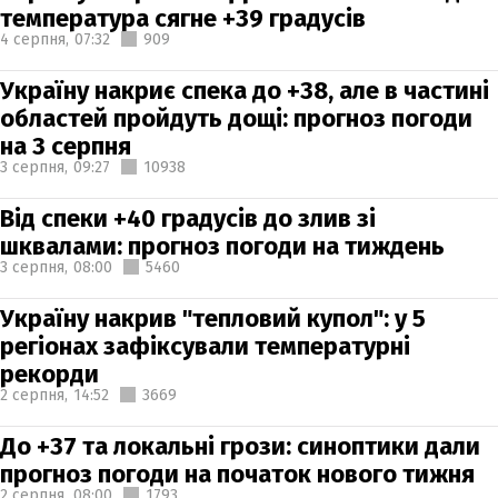
температура сягне +39 градусів
4 серпня,
07:32
909
Україну накриє спека до +38, але в частині
областей пройдуть дощі: прогноз погоди
на 3 серпня
3 серпня,
09:27
10938
Від спеки +40 градусів до злив зі
шквалами: прогноз погоди на тиждень
3 серпня,
08:00
5460
Україну накрив "тепловий купол": у 5
регіонах зафіксували температурні
рекорди
2 серпня,
14:52
3669
До +37 та локальні грози: синоптики дали
прогноз погоди на початок нового тижня
2 серпня,
08:00
1793