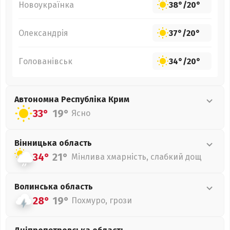
Новоукраїнка
38°
/
20°
Олександрія
37°
/
20°
Голованівськ
34°
/
20°
Автономна Республіка Крим
33°
19°
Ясно
Вінницька
область
34°
21°
Мінлива хмарність, слабкий дощ
Волинська
область
28°
19°
Похмуро, грози