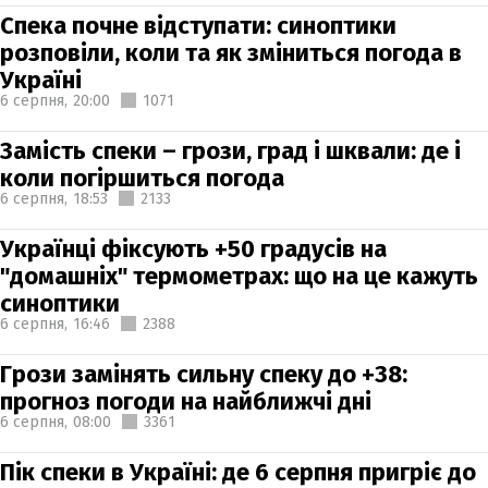
Спека почне відступати: синоптики
розповіли, коли та як зміниться погода в
Україні
6 серпня,
20:00
1071
Замість спеки – грози, град і шквали: де і
коли погіршиться погода
6 серпня,
18:53
2133
Українці фіксують +50 градусів на
"домашніх" термометрах: що на це кажуть
синоптики
6 серпня,
16:46
2388
Грози замінять сильну спеку до +38:
прогноз погоди на найближчі дні
6 серпня,
08:00
3361
Пік спеки в Україні: де 6 серпня пригріє до