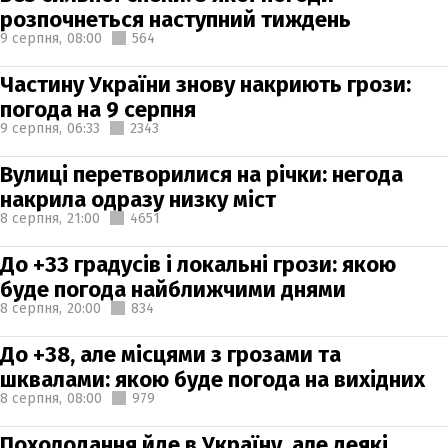
розпочнеться наступний тиждень
9 серпня,
08:00
564
Частину України знову накриють грози:
погода на 9 серпня
9 серпня,
06:33
2343
Вулиці перетворилися на річки: негода
накрила одразу низку міст
8 серпня,
21:00
4651
До +33 градусів і локальні грози: якою
буде погода найближчими днями
8 серпня,
20:00
834
До +38, але місцями з грозами та
шквалами: якою буде погода на вихідних
8 серпня,
08:00
979
Похолодання йде в Україну, але деякі