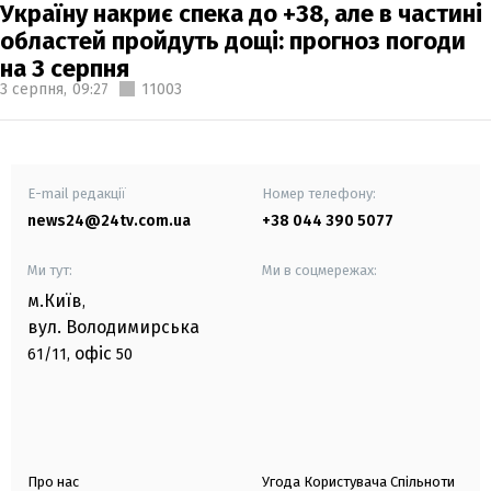
Україну накриє спека до +38, але в частині
областей пройдуть дощі: прогноз погоди
на 3 серпня
3 серпня,
09:27
11003
E-mail редакції
Номер телефону:
news24@24tv.com.ua
+38 044 390 5077
Ми тут:
Ми в соцмережах:
м.Київ
,
вул. Володимирська
офіс
61/11,
50
Про нас
Угода Користувача Спільноти