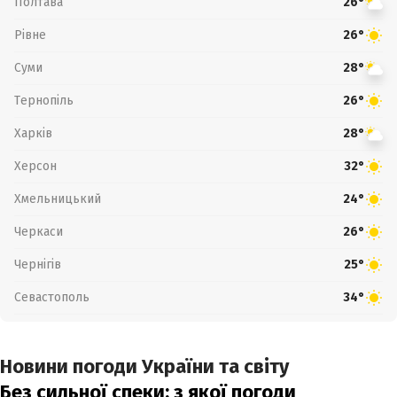
Полтава
26°
Рівне
26°
Суми
28°
Тернопіль
26°
Харків
28°
Херсон
32°
Хмельницький
24°
Черкаси
26°
Чернігів
25°
Севастополь
34°
Новини погоди України та світу
Без сильної спеки: з якої погоди