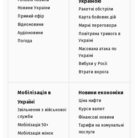
Україною
Новини України
Ракетні обстріли
Прямий ефір
Карта бойових дій
Відеоновини
Мирні переговори
Аудіоновини
Повітряна тривога в
Україні
Погода
Масована атака по
Україні
Вибухи у Росії
Втрати ворога
Мобілізація в
Новини економіки
Ціна нафти
Україні
Курси валют
Звільнення з військової
служби
Фінансові новини
Мобілізація 50+
Тарифи на комунальні
послуги
Мобілізація жінок