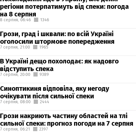
регіони потерпатимуть від спеки: погода
на 8 серпня
8 серпня,
06:46
1346
Грози, град і шквали: по всій Україні
оголосили штормове попередження
7 серпня,
21:00
1965
В Україні дещо похолодає: як надовго
відступить спека
7 серпня,
20:00
9389
Синоптикиня відповіла, яку негоду
очікувати після сильної спеки
7 серпня,
08:00
2444
Грози накриють частину областей на тлі
сильної спеки: прогноз погоди на 7 серпня
7 серпня,
06:21
2397