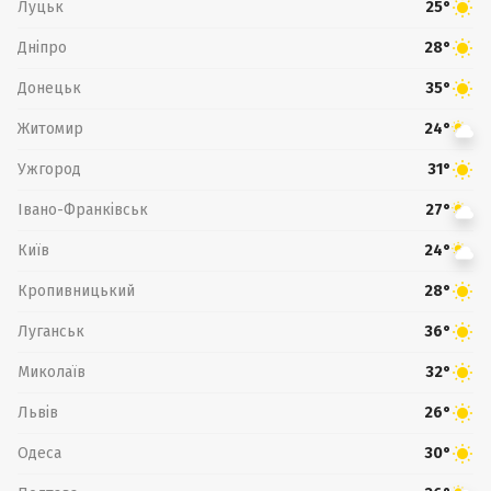
Луцьк
25°
Дніпро
28°
Донецьк
35°
Житомир
24°
Ужгород
31°
Івано-Франківськ
27°
Київ
24°
Кропивницький
28°
Луганськ
36°
Миколаїв
32°
Львів
26°
Одеса
30°