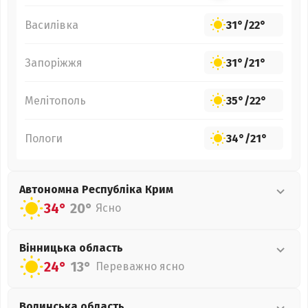
Василівка
31°
/
22°
Запоріжжя
31°
/
21°
Мелітополь
35°
/
22°
Пологи
34°
/
21°
Автономна Республіка Крим
34°
20°
Ясно
Вінницька
область
24°
13°
Переважно ясно
Волинська
область