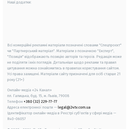
Наші додатки:
android
apple
smart tv
samsung smart tv
Всі комерційні рекламні матеріали позначені словами "Спецпроєкт"
чи "Партнерський матеріал". Матеріали з позначкою "Експерт",
"Позиція" відображають позицію авторів та героїв. Редакція може
не поділяти їхніх поглядів. Детальніше щодо реклами та правил
цитування можна ознайомитись в правилах користування сайтом.
Усі права захищені.
Матеріали сайту призначені для осіб старше
21
року (21+)
Онлайн-медіа «24 Канал»
пл. Галицька, буд. 15, м. Львів, 79008
Телефон
+380 (32) 229-77-77
Адреса електронної пошти —
legal@24tv.com.ua
Ідентифікатор онлайн-медіа в Реєстрі суб'єктів у сфері медіа —
R40-06057