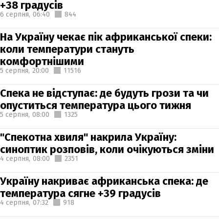
+38 градусів
6 серпня,
06:40
844
На Україну чекає пік африканської спеки:
коли температури стануть
комфортнішими
5 серпня,
20:00
11516
Спека не відступає: де будуть грози та чи
опуститься температура цього тижня
5 серпня,
08:00
1325
"Спекотна хвиля" накрила Україну:
синоптик розповів, коли очікуються зміни
4 серпня,
08:00
2351
Україну накриває африканська спека: де
температура сягне +39 градусів
4 серпня,
07:32
918