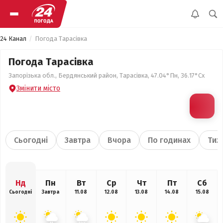
24 Канал
Погода Тарасівка
Погода Тарасівка
Запорізька обл., Бердянський район, Тарасівка, 47.04°Пн, 36.17°Сх
Змінити місто
Сьогодні
Завтра
Вчора
По годинах
Тиж
Нд
Пн
Вт
Ср
Чт
Пт
Сб
Сьогодні
Завтра
11.08
12.08
13.08
14.08
15.08