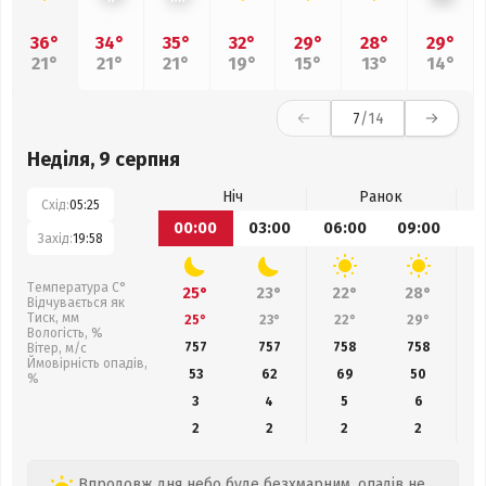
36°
34°
35°
32°
29°
28°
29°
21°
21°
21°
19°
15°
13°
14°
7
/14
Неділя, 9 серпня
Ніч
Ранок
Схід:
05:25
00:00
03:00
06:00
09:00
1
Захід:
19:58
Температура С°
25°
23°
22°
28°
Відчувається як
Тиск, мм
25°
23°
22°
29°
Вологість, %
757
757
758
758
Вітер, м/с
Ймовірність опадів,
53
62
69
50
%
3
4
5
6
2
2
2
2
Впродовж дня небо буде безхмарним, опадів не