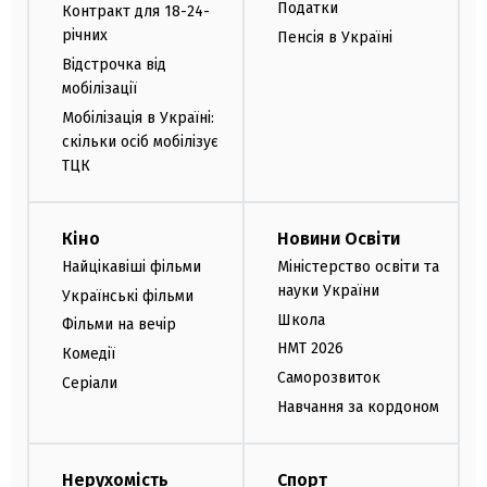
Податки
Контракт для 18-24-
річних
Пенсія в Україні
Відстрочка від
мобілізації
Мобілізація в Україні:
скільки осіб мобілізує
ТЦК
Кіно
Новини Освіти
Найцікавіші фільми
Міністерство освіти та
науки України
Українські фільми
Школа
Фільми на вечір
НМТ 2026
Комедії
Саморозвиток
Серіали
Навчання за кордоном
Нерухомість
Спорт