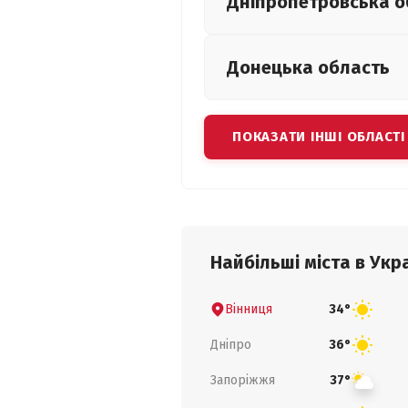
Дніпропетровська
о
Донецька
область
ПОКАЗАТИ ІНШІ ОБЛАСТІ
Найбільші міста в Укра
Вінниця
34°
Дніпро
36°
Запоріжжя
37°