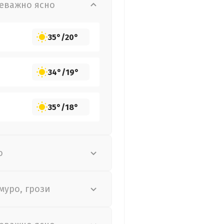
еважно ясно
35°
/
20°
34°
/
19°
35°
/
18°
о
муро, грози