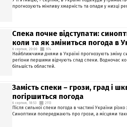
прогнозують мінливу хмарність та опади у низці рег
Спека почне відступати: синопт
коли та як зміниться погода в У
6 серпня,
20:00
974
Найближчими днями в Україні прогнозують зміну син
регіони першими відчують спад спеки. Водночас к
більшість областей.
Замість спеки – грози, град і шк
погіршиться погода
6 серпня,
18:53
2113
Після сильної спеки погода в частині України різко
Синоптики попереджають про грози, а місцями тако