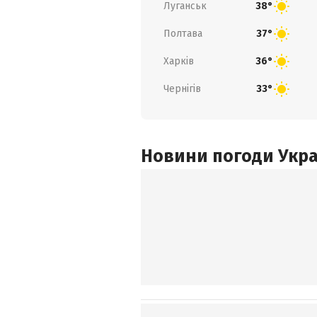
Луганськ
38°
Полтава
37°
Харків
36°
Чернігів
33°
Новини погоди Украї