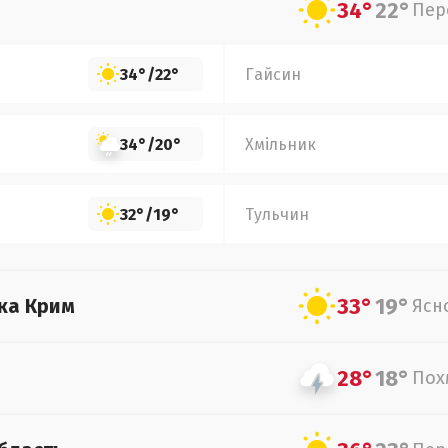
34°
22°
Пер
34°
/
22°
Гайсин
34°
/
20°
Хмільник
32°
/
19°
Тульчин
33°
19°
ка Крим
Ясн
28°
18°
Пох