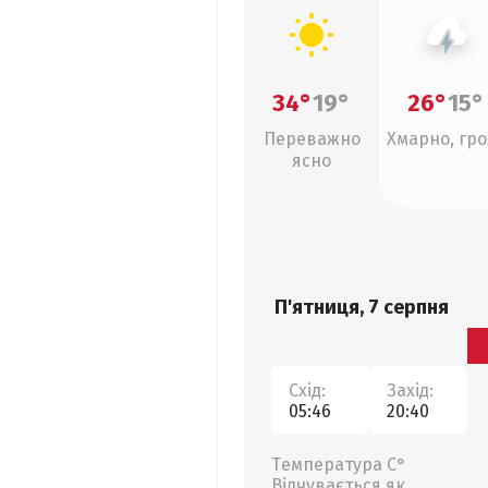
34°
19°
26°
15°
Переважно
Хмарно, гро
ясно
П'ятниця, 7 серпня
Схід:
Захід:
05:46
20:40
Температура С°
Відчувається як