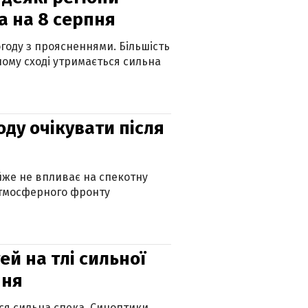
а на 8 серпня
огоду з проясненнями. Більшість
ному сході утримається сильна
оду очікувати після
айже не впливає на спекотну
атмосферного фронту
й на тлі сильної
пня
ься сильна спека. Синоптики