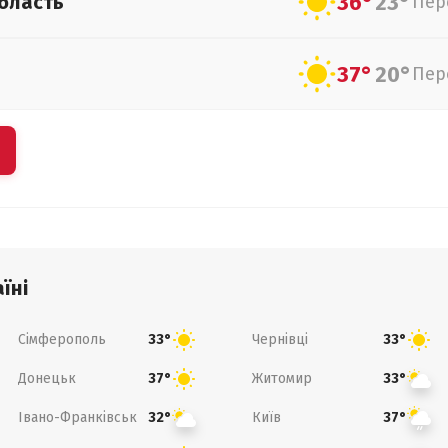
36°
23°
бласть
Пер
37°
20°
Пер
їні
Сімферополь
Чернівці
33°
33°
Донецьк
Житомир
37°
33°
Івано-Франківськ
Київ
32°
37°