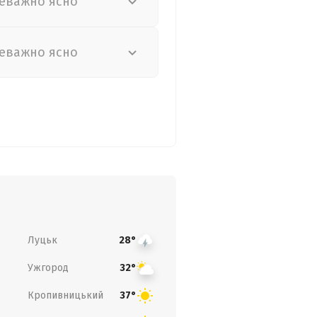
еважно ясно
еважно ясно
Луцьк
28°
Ужгород
32°
Кропивницький
37°