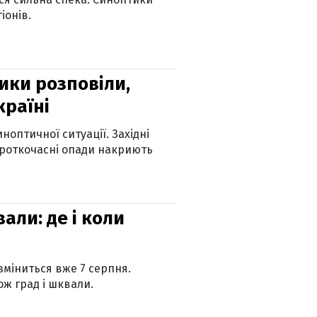
іонів.
ики розповіли,
країні
оптичної ситуації. Західні
ороткочасні опади накриють
вали: де і коли
 зміниться вже 7 серпня.
ж град і шквали.