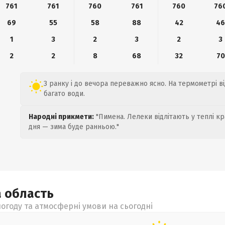
761
761
760
761
760
76
69
55
58
88
42
4
1
3
2
3
2
3
2
2
8
68
32
70
З ранку і до вечора переважно ясно. На термометрі ві
багато води.
Народні прикмети:
"Пимена. Лелеки відлітають у теплі кр
дня — зима буде ранньою."
а
область
огоду та атмосферні умови на сьогодні