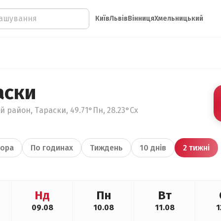
Київ
Львів
Вінниця
Хмельницький
аски
 район, Тараски, 49.71°Пн, 28.23°Сх
ора
По годинах
Тиждень
10 днів
2 тижні
Нд
Пн
Вт
09.08
10.08
11.08
1