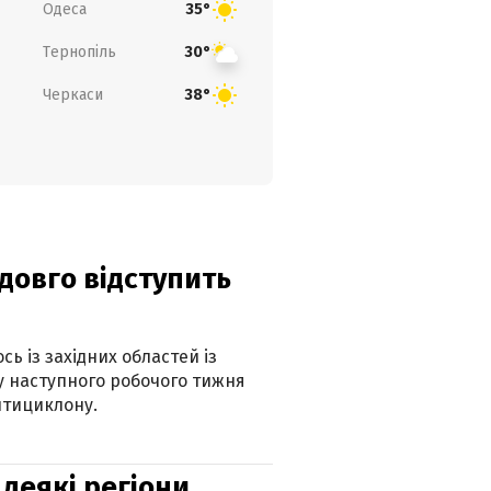
Одеса
35°
Тернопіль
30°
Черкаси
38°
адовго відступить
ь із західних областей із
 наступного робочого тижня
нтициклону.
 деякі регіони