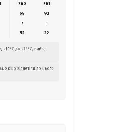
0
760
761
6
69
92
2
1
52
22
д +19°C до +34°C, пийте
аї. Якщо відлетіли до цього