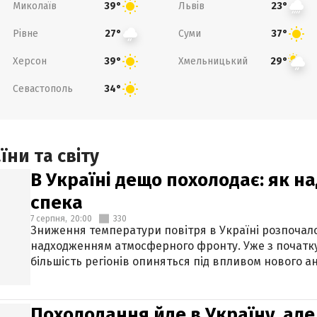
Миколаїв
Львів
39°
23°
Рівне
Суми
27°
37°
Херсон
Хмельницький
39°
29°
Севастополь
34°
ни та світу
В Україні дещо похолодає: як н
спека
7 серпня,
20:00
330
Зниження температури повітря в Україні розпочалос
надходженням атмосферного фронту. Уже з початку
більшість регіонів опиняться під впливом нового а
Похолодання йде в Україну, але