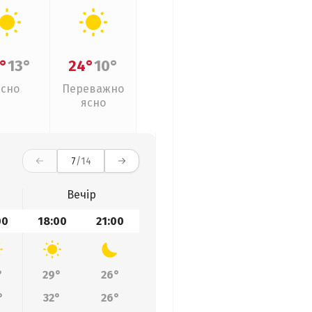
°
13°
24°
10°
Ясно
Переважно
ясно
7
/14
Вечір
00
18:00
21:00
°
29°
26°
°
32°
26°