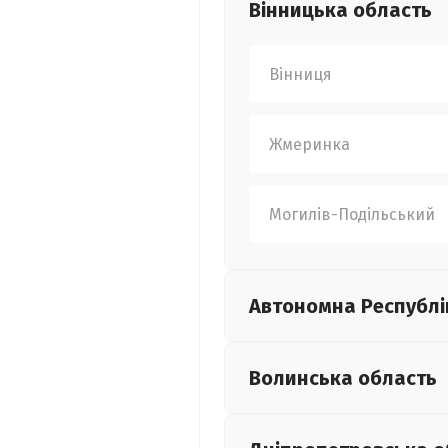
Вінницька
область
Вінниця
Жмеринка
Могилів-Подільський
Автономна Республі
Волинська
область