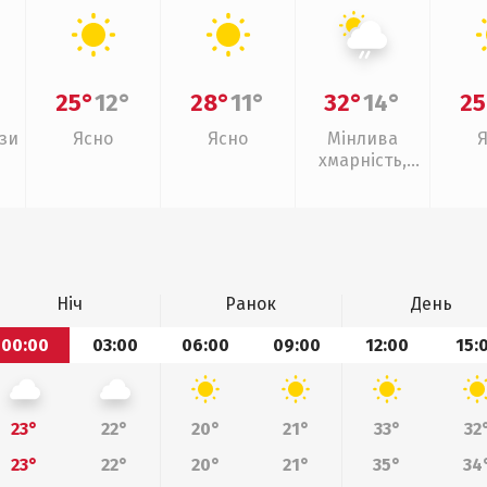
25°
12°
28°
11°
32°
14°
25
зи
Ясно
Ясно
Мінлива
хмарність,
слабкий дощ
Ніч
Ранок
День
00:00
03:00
06:00
09:00
12:00
15:
23°
22°
20°
21°
33°
32
23°
22°
20°
21°
35°
34