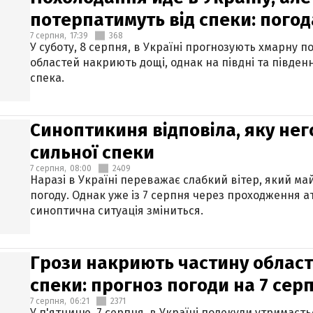
потерпатимуть від спеки: погод
7 серпня,
17:39
368
У суботу, 8 серпня, в Україні прогнозують хмарну п
областей накриють дощі, однак на півдні та півден
спека.
Синоптикиня відповіла, яку нег
сильної спеки
7 серпня,
08:00
2409
Наразі в Україні переважає слабкий вітер, який м
погоду. Однак уже із 7 серпня через проходження 
синоптична ситуація зміниться.
Грози накриють частину областе
спеки: прогноз погоди на 7 сер
7 серпня,
06:21
2371
У п'ятницю, 7 серпня, в Україні подекуди утримаєт