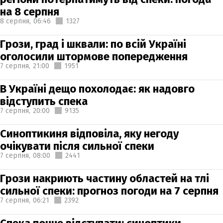
на 8 серпня
8 серпня,
06:46
1327
Грози, град і шквали: по всій Україні
оголосили штормове попередження
7 серпня,
21:00
1951
В Україні дещо похолодає: як надовго
відступить спека
7 серпня,
20:00
9135
Синоптикиня відповіла, яку негоду
очікувати після сильної спеки
7 серпня,
08:00
2441
Грози накриють частину областей на тлі
сильної спеки: прогноз погоди на 7 серпня
7 серпня,
06:21
2392