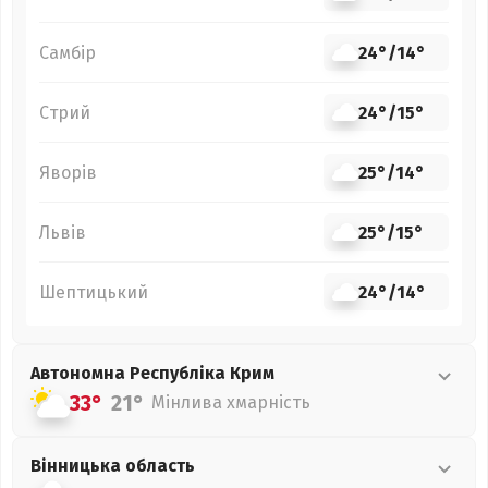
Самбір
24°
/
14°
Стрий
24°
/
15°
Яворів
25°
/
14°
Львів
25°
/
15°
Шептицький
24°
/
14°
Автономна Республіка Крим
33°
21°
Мінлива хмарність
Вінницька
область