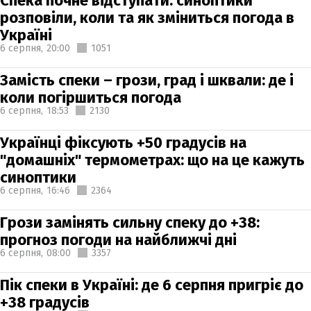
Спека почне відступати: синоптики
розповіли, коли та як зміниться погода в
Україні
6 серпня,
20:00
1051
Замість спеки – грози, град і шквали: де і
коли погіршиться погода
6 серпня,
18:53
2130
Українці фіксують +50 градусів на
"домашніх" термометрах: що на це кажуть
синоптики
6 серпня,
16:46
2364
Грози замінять сильну спеку до +38:
прогноз погоди на найближчі дні
6 серпня,
08:00
3357
Пік спеки в Україні: де 6 серпня пригріє до
+38 градусів