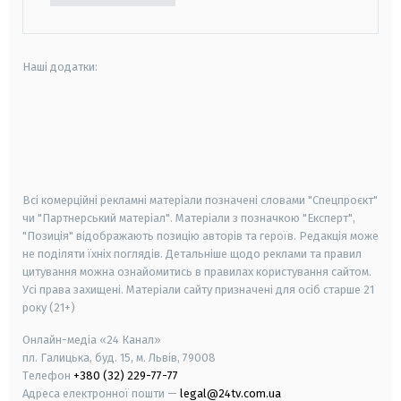
Наші додатки:
android
apple
smart tv
samsung smart tv
Всі комерційні рекламні матеріали позначені словами "Спецпроєкт"
чи "Партнерський матеріал". Матеріали з позначкою "Експерт",
"Позиція" відображають позицію авторів та героїв. Редакція може
не поділяти їхніх поглядів. Детальніше щодо реклами та правил
цитування можна ознайомитись в правилах користування сайтом.
Усі права захищені.
Матеріали сайту призначені для осіб старше
21
року (21+)
Онлайн-медіа «24 Канал»
пл. Галицька, буд. 15, м. Львів, 79008
Телефон
+380 (32) 229-77-77
Адреса електронної пошти —
legal@24tv.com.ua