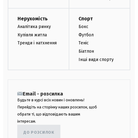
Нерухомість
Спорт
Аналітика ринку
Бокс
Купівля житла
Футбол
Тренди і натхнення
Теніс
Біатлон
Інші види спорту
Email - розсилка
Будьте в курсі всіх новин і оновлень!
Перейдіть на сторінку наших розсилок, щоб
обрати ті, що відповідають вашим
інтересам.
ДО РОЗСИЛОК