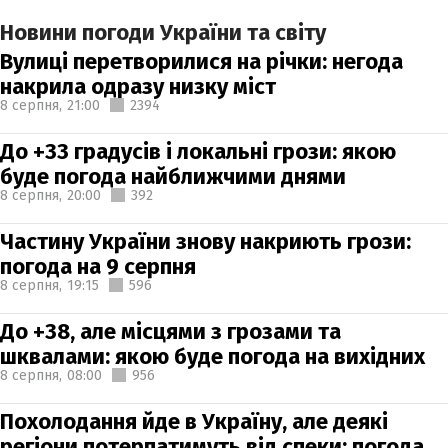
Новини погоди України та світу
Вулиці перетворилися на річки: негода
накрила одразу низку міст
8 серпня,
21:00
2394
До +33 градусів і локальні грози: якою
буде погода найближчими днями
8 серпня,
20:00
392
Частину України знову накриють грози:
погода на 9 серпня
8 серпня,
19:15
596
До +38, але місцями з грозами та
шквалами: якою буде погода на вихідних
8 серпня,
08:00
956
Похолодання йде в Україну, але деякі
регіони потерпатимуть від спеки: погода