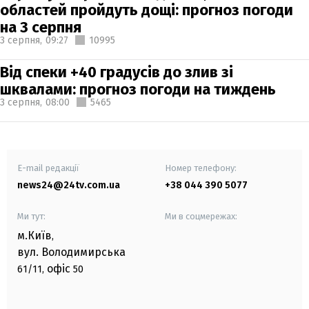
областей пройдуть дощі: прогноз погоди
на 3 серпня
3 серпня,
09:27
10995
Від спеки +40 градусів до злив зі
шквалами: прогноз погоди на тиждень
3 серпня,
08:00
5465
E-mail редакції
Номер телефону:
news24@24tv.com.ua
+38 044 390 5077
Ми тут:
Ми в соцмережах:
м.Київ
,
вул. Володимирська
офіс
61/11,
50