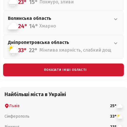
23°
15°
Похмуро, зливи
Волинська
область
24°
14°
Хмарно
Дніпропетровська
область
33°
22°
Мінлива хмарність, слабкий дощ
ПОКАЗАТИ ІНШІ ОБЛАСТІ
Найбільші міста в Україні
Львів
25°
Сімферополь
33°
Вінниця
23°