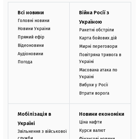
Всі новини
Війна Росії з
Головні новини
Україною
Новини України
Ракетні обстріли
Прямий ефір
Карта бойових дій
Відеоновини
Мирні переговори
Аудіоновини
Повітряна тривога в
Україні
Погода
Масована атака по
Україні
Вибухи у Росії
Втрати ворога
Мобілізація в
Новини економіки
Ціна нафти
Україні
Курси валют
Звільнення з військової
служби
Фінансові новини