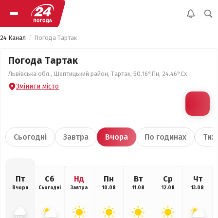
24 Канал
Погода Тартак
Погода Тартак
Львівська обл., Шептицький район, Тартак, 50.16°Пн, 24.46°Сх
Змінити місто
Сьогодні
Завтра
Вчора
По годинах
Тиж
Пт
Сб
Нд
Пн
Вт
Ср
Чт
Вчора
Сьогодні
Завтра
10.08
11.08
12.08
13.08