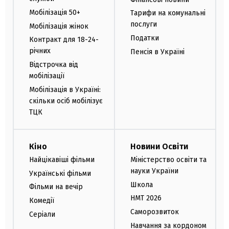
Мобілізація 50+
Тарифи на комунальні
послуги
Мобілізація жінок
Податки
Контракт для 18-24-
річних
Пенсія в Україні
Відстрочка від
мобілізації
Мобілізація в Україні:
скільки осіб мобілізує
ТЦК
Кіно
Новини Освіти
Найцікавіші фільми
Міністерство освіти та
науки України
Українські фільми
Школа
Фільми на вечір
НМТ 2026
Комедії
Саморозвиток
Серіали
Навчання за кордоном