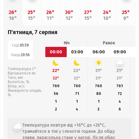
26°
25°
26°
30°
27°
24°
25°
16°
15°
11°
12°
15°
10°
9°
П'ятниця, 7 серпня
Ніч
Ранок
Схід:
05:59
00:00
03:00
06:00
09:00
1
Захід:
20:56
Температура С°
22°
22°
21°
21°
Відчувається як
Тиск, мм
22°
22°
21°
21°
Вологість, %
760
760
760
761
Вітер, м/с
Ймовірність опадів,
56
71
80
72
%
1
1
1
4
2
4
2
6
Температура повітря від +16°C до +26°C,
тримайтеся в тіні у спекотні години. До обіду
зливи, парасолька стане у нагоді. Після обіду