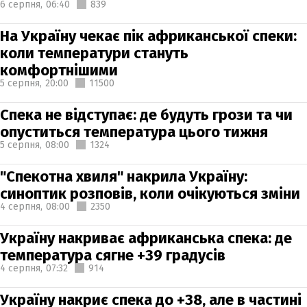
6 серпня,
06:40
839
На Україну чекає пік африканської спеки:
коли температури стануть
комфортнішими
5 серпня,
20:00
11500
Спека не відступає: де будуть грози та чи
опуститься температура цього тижня
5 серпня,
08:00
1324
"Спекотна хвиля" накрила Україну:
синоптик розповів, коли очікуються зміни
4 серпня,
08:00
2350
Україну накриває африканська спека: де
температура сягне +39 градусів
4 серпня,
07:32
914
Україну накриє спека до +38, але в частині