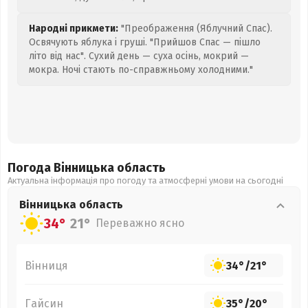
Народні прикмети:
"Преображення (Яблучний Спас).
Освячують яблука і груші. "Прийшов Спас — пішло
літо від нас". Сухий день — суха осінь, мокрий —
мокра. Ночі стають по-справжньому холодними."
Погода Вінницька
область
Актуальна інформація про погоду та атмосферні умови на сьогодні
Вінницька
область
34°
21°
Переважно ясно
Вінниця
34°
/
21°
Гайсин
35°
/
20°