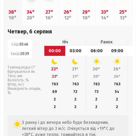
38°
34°
27°
26°
29°
33°
25°
19°
20°
16°
12°
10°
14°
13°
Четвер, 6 серпня
Ніч
Ранок
Схід:
05:46
00:00
03:00
06:00
09:00
1
Захід:
20:39
Температура С°
23°
21°
20°
26°
Відчувається як
Тиск, мм
23°
21°
20°
26°
Вологість, %
763
763
763
763
Вітер, м/с
Ймовірність опадів,
69
72
73
54
%
2
2
2
2
2
2
2
2
З ранку і до вечора небо буде безхмарним,
легкий вітер до 3 м/с. Очікується від +19°C до
+38°C, дуже тепло, тримайтеся в тіні.