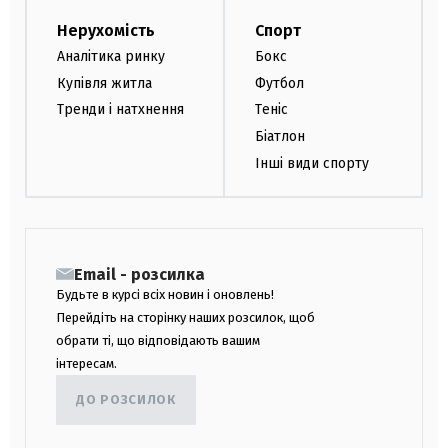
Нерухомість
Спорт
Аналітика ринку
Бокс
Купівля житла
Футбол
Тренди і натхнення
Теніс
Біатлон
Інші види спорту
Email - розсилка
Будьте в курсі всіх новин і оновлень!
Перейдіть на сторінку наших розсилок, щоб
обрати ті, що відповідають вашим
інтересам.
ДО РОЗСИЛОК