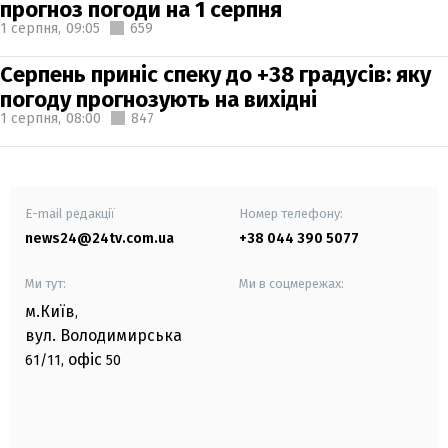
прогноз погоди на 1 серпня
1 серпня,
09:05
659
Серпень приніс спеку до +38 градусів: яку
погоду прогнозують на вихідні
1 серпня,
08:00
847
E-mail редакції
Номер телефону:
news24@24tv.com.ua
+38 044 390 5077
Ми тут:
Ми в соцмережах:
м.Київ
,
вул. Володимирська
офіс
61/11,
50