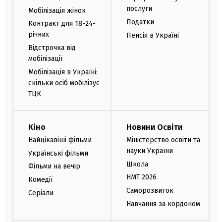
послуги
Мобілізація жінок
Податки
Контракт для 18-24-
річних
Пенсія в Україні
Відстрочка від
мобілізації
Мобілізація в Україні:
скільки осіб мобілізує
ТЦК
Кіно
Новини Освіти
Найцікавіші фільми
Міністерство освіти та
науки України
Українські фільми
Школа
Фільми на вечір
НМТ 2026
Комедії
Саморозвиток
Серіали
Навчання за кордоном