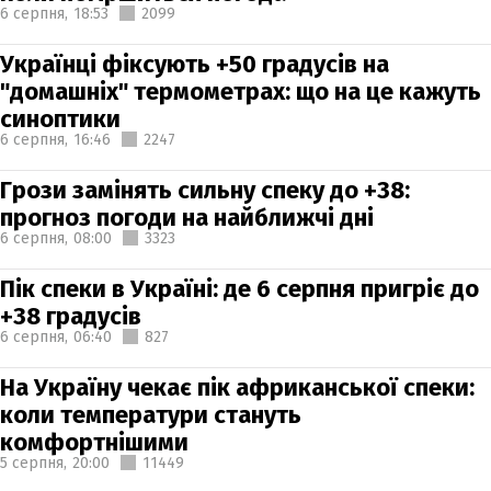
6 серпня,
18:53
2099
Українці фіксують +50 градусів на
"домашніх" термометрах: що на це кажуть
синоптики
6 серпня,
16:46
2247
Грози замінять сильну спеку до +38:
прогноз погоди на найближчі дні
6 серпня,
08:00
3323
Пік спеки в Україні: де 6 серпня пригріє до
+38 градусів
6 серпня,
06:40
827
На Україну чекає пік африканської спеки:
коли температури стануть
комфортнішими
5 серпня,
20:00
11449