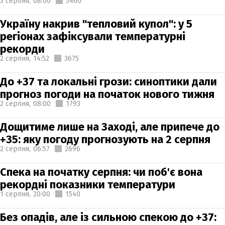
3 серпня,
08:00
5460
Україну накрив "тепловий купол": у 5
регіонах зафіксували температурні
рекорди
2 серпня,
14:52
3675
До +37 та локальні грози: синоптики дали
прогноз погоди на початок нового тижня
2 серпня,
08:00
1793
Дощитиме лише на Заході, але припече до
+35: яку погоду прогнозують на 2 серпня
2 серпня,
06:57
2696
Спека на початку серпня: чи поб'є вона
рекордні показники температури
1 серпня,
20:00
1540
Без опадів, але із сильною спекою до +37: