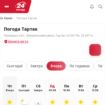
24 Канал
Погода Тартак
Погода Тартак
Вінницька обл., Жмеринський район, Тартак, 49.08°Пн, 28.09°Сх
Змінити місто
Сьогодні
Завтра
Вчора
По годинах
Тиж
Чт
Пт
Сб
Нд
Пн
Вт
Ср
Вчора
Сьогодні
Завтра
09.08
10.08
11.08
12.08