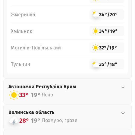
Жмеринка
34°
/
20°
Хмільник
34°
/
19°
Могилів-Подільський
32°
/
19°
Тульчин
35°
/
18°
Автономна Республіка Крим
33°
19°
Ясно
Волинська
область
28°
19°
Похмуро, грози