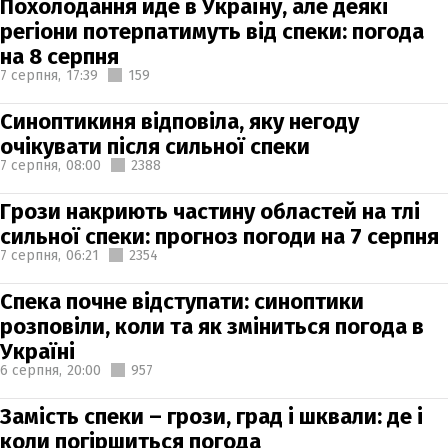
Похолодання йде в Україну, але деякі
регіони потерпатимуть від спеки: погода
на 8 серпня
7 серпня,
17:39
159
Синоптикиня відповіла, яку негоду
очікувати після сильної спеки
7 серпня,
08:00
2388
Грози накриють частину областей на тлі
сильної спеки: прогноз погоди на 7 серпня
7 серпня,
06:21
2354
Спека почне відступати: синоптики
розповіли, коли та як зміниться погода в
Україні
6 серпня,
20:00
957
Замість спеки – грози, град і шквали: де і
коли погіршиться погода