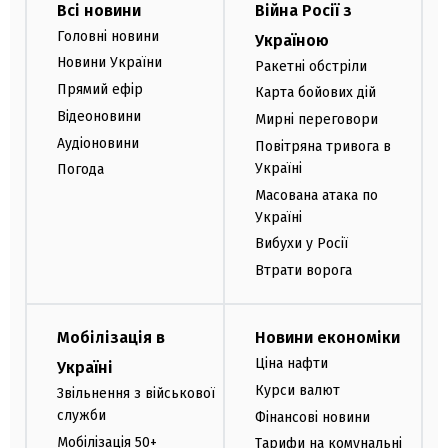
Всі новини
Війна Росії з
Головні новини
Україною
Новини України
Ракетні обстріли
Прямий ефір
Карта бойових дій
Відеоновини
Мирні переговори
Аудіоновини
Повітряна тривога в
Україні
Погода
Масована атака по
Україні
Вибухи у Росії
Втрати ворога
Мобілізація в
Новини економіки
Ціна нафти
Україні
Курси валют
Звільнення з військової
служби
Фінансові новини
Мобілізація 50+
Тарифи на комунальні