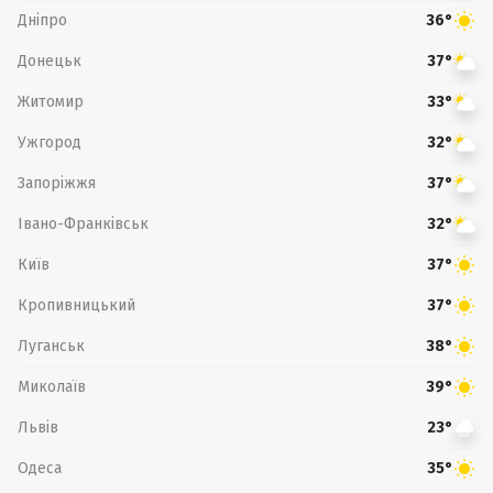
Дніпро
36°
Донецьк
37°
Житомир
33°
Ужгород
32°
Запоріжжя
37°
Івано-Франківськ
32°
Київ
37°
Кропивницький
37°
Луганськ
38°
Миколаїв
39°
Львів
23°
Одеса
35°