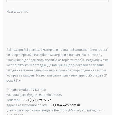
Наші додатки:
android
apple
smart tv
samsung smart tv
Всі комерційні рекламні матеріали позначені словами "Спецпроєкт"
чи "Партнерський матеріал". Матеріали з позначкою "Експерт",
"Позиція" відображають позицію авторів та героїв. Редакція може
не поділяти їхніх поглядів. Детальніше щодо реклами та правил
цитування можна ознайомитись в правилах користування сайтом.
Усі права захищені.
Матеріали сайту призначені для осіб старше
21
року (21+)
Онлайн-медіа «24 Канал»
пл. Галицька, буд. 15, м. Львів, 79008
Телефон
+380 (32) 229-77-77
Адреса електронної пошти —
legal@24tv.com.ua
Ідентифікатор онлайн-медіа в Реєстрі суб'єктів у сфері медіа —