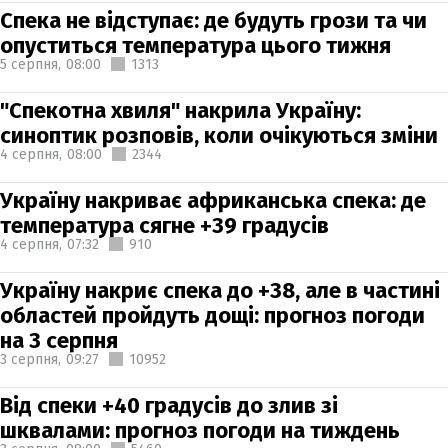
Спека не відступає: де будуть грози та чи
опуститься температура цього тижня
5 серпня,
08:00
1313
"Спекотна хвиля" накрила Україну:
синоптик розповів, коли очікуються зміни
4 серпня,
08:00
2344
Україну накриває африканська спека: де
температура сягне +39 градусів
4 серпня,
07:32
910
Україну накриє спека до +38, але в частині
областей пройдуть дощі: прогноз погоди
на 3 серпня
3 серпня,
09:27
10952
Від спеки +40 градусів до злив зі
шквалами: прогноз погоди на тиждень