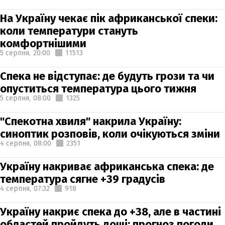
На Україну чекає пік африканської спеки:
коли температури стануть
комфортнішими
5 серпня,
20:00
11513
Спека не відступає: де будуть грози та чи
опуститься температура цього тижня
5 серпня,
08:00
1325
"Спекотна хвиля" накрила Україну:
синоптик розповів, коли очікуються зміни
4 серпня,
08:00
2351
Україну накриває африканська спека: де
температура сягне +39 градусів
4 серпня,
07:32
918
Україну накриє спека до +38, але в частині
областей пройдуть дощі: прогноз погоди