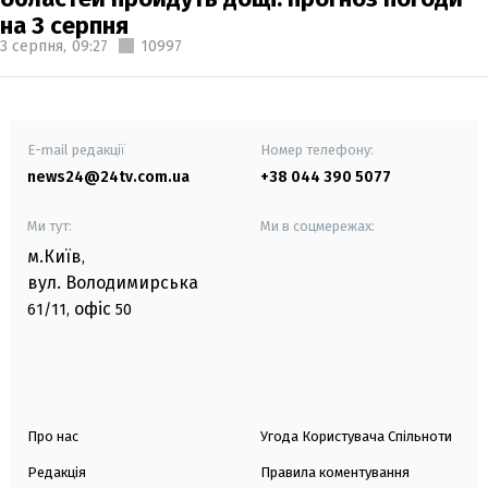
на 3 серпня
3 серпня,
09:27
10997
E-mail редакції
Номер телефону:
news24@24tv.com.ua
+38 044 390 5077
Ми тут:
Ми в соцмережах:
м.Київ
,
вул. Володимирська
офіс
61/11,
50
Про нас
Угода Користувача Спільноти
Редакція
Правила коментування