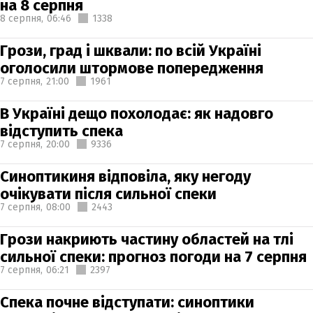
на 8 серпня
8 серпня,
06:46
1338
Грози, град і шквали: по всій Україні
оголосили штормове попередження
7 серпня,
21:00
1961
В Україні дещо похолодає: як надовго
відступить спека
7 серпня,
20:00
9336
Синоптикиня відповіла, яку негоду
очікувати після сильної спеки
7 серпня,
08:00
2443
Грози накриють частину областей на тлі
сильної спеки: прогноз погоди на 7 серпня
7 серпня,
06:21
2397
Спека почне відступати: синоптики