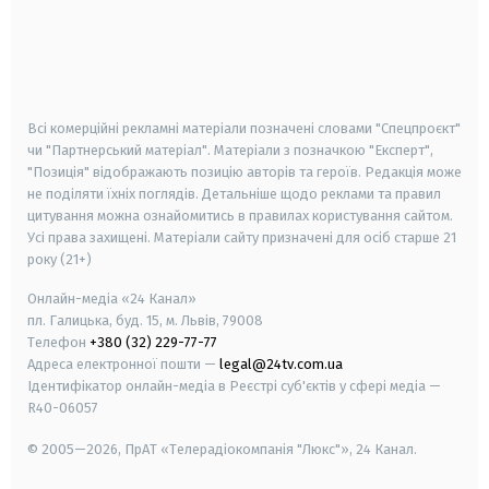
android
apple
smart tv
samsung smart tv
Всі комерційні рекламні матеріали позначені словами "Спецпроєкт"
чи "Партнерський матеріал". Матеріали з позначкою "Експерт",
"Позиція" відображають позицію авторів та героїв. Редакція може
не поділяти їхніх поглядів. Детальніше щодо реклами та правил
цитування можна ознайомитись в правилах користування сайтом.
Усі права захищені.
Матеріали сайту призначені для осіб старше
21
року (21+)
Онлайн-медіа «24 Канал»
пл. Галицька, буд. 15, м. Львів, 79008
Телефон
+380 (32) 229-77-77
Адреса електронної пошти —
legal@24tv.com.ua
Ідентифікатор онлайн-медіа в Реєстрі суб'єктів у сфері медіа —
R40-06057
© 2005—2026,
ПрАТ «Телерадіокомпанія "Люкс"», 24 Канал.