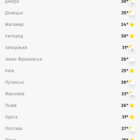
Дніпро
30°
Донецьк
35°
Житомир
24°
Ужгород
30°
Запоріжжя
31°
Івано-Франківськ
26°
Київ
25°
Луганськ
36°
Миколаїв
33°
Львів
26°
Одеса
31°
Полтава
27°