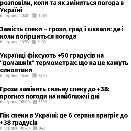
розповіли, коли та як зміниться погода в
Україні
6 серпня,
20:00
1061
Замість спеки – грози, град і шквали: де і
коли погіршиться погода
6 серпня,
18:53
2132
Українці фіксують +50 градусів на
"домашніх" термометрах: що на це кажуть
синоптики
6 серпня,
16:46
2384
Грози замінять сильну спеку до +38:
прогноз погоди на найближчі дні
6 серпня,
08:00
3359
Пік спеки в Україні: де 6 серпня пригріє до
+38 градусів
6 серпня,
06:40
843