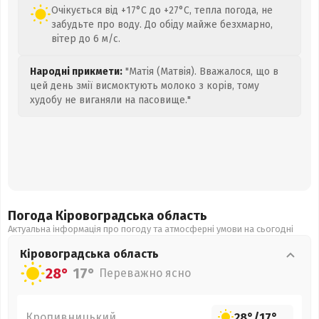
Очікується від +17°C до +27°C, тепла погода, не
забудьте про воду. До обіду майже безхмарно,
вітер до 6 м/с.
Народні прикмети:
"Матія (Матвія). Вважалося, що в
цей день змії висмоктують молоко з корів, тому
худобу не виганяли на пасовище."
Погода Кіровоградська
область
Актуальна інформація про погоду та атмосферні умови на сьогодні
Кіровоградська
область
28°
17°
Переважно ясно
Кропивницький
28°
/
17°