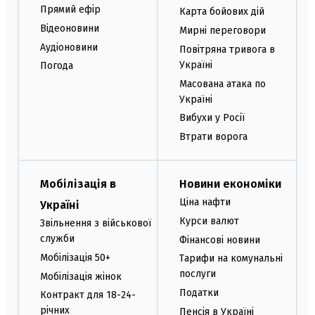
Прямий ефір
Карта бойових дій
Відеоновини
Мирні переговори
Аудіоновини
Повітряна тривога в
Україні
Погода
Масована атака по
Україні
Вибухи у Росії
Втрати ворога
Мобілізація в
Новини економіки
Ціна нафти
Україні
Курси валют
Звільнення з військової
служби
Фінансові новини
Мобілізація 50+
Тарифи на комунальні
послуги
Мобілізація жінок
Податки
Контракт для 18-24-
річних
Пенсія в Україні