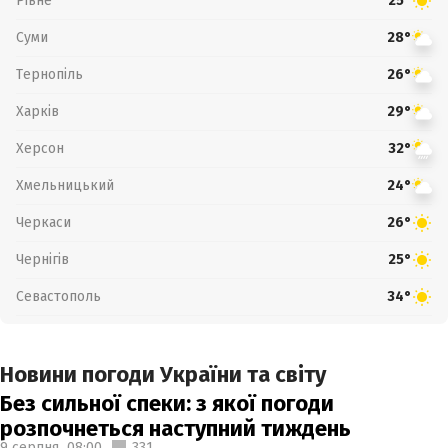
Рівне
25°
Суми
28°
Тернопіль
26°
Харків
29°
Херсон
32°
Хмельницький
24°
Черкаси
26°
Чернігів
25°
Севастополь
34°
Новини погоди України та світу
Без сильної спеки: з якої погоди
розпочнеться наступний тиждень
9 серпня,
08:00
331