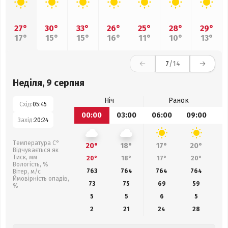
27°
30°
33°
26°
25°
28°
29°
17°
15°
15°
16°
11°
10°
13°
7
/14
Неділя, 9 серпня
Ніч
Ранок
Схід:
05:45
00:00
03:00
06:00
09:00
1
Захід:
20:24
Температура С°
20°
18°
17°
20°
Відчувається як
Тиск, мм
20°
18°
17°
20°
Вологість, %
763
764
764
764
Вітер, м/с
Ймовірність опадів,
73
75
69
59
%
5
5
6
5
2
21
24
28