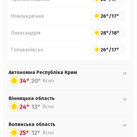
Новоукраїнка
26°
/
17°
Олександрія
28°
/
18°
Голованівськ
26°
/
17°
Автономна Республіка Крим
34°
20°
Ясно
Вінницька
область
24°
13°
Ясно
Волинська
область
25°
12°
Ясно