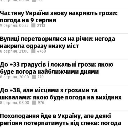
Частину України знову накриють грози:
погода на 9 серпня
9 серпня,
06:33
2113
Вулиці перетворилися на річки: негода
накрила одразу низку міст
8 серпня,
21:00
4458
До +33 градусів і локальні грози: якою
буде погода найближчими днями
8 серпня,
20:00
779
До +38, але місцями з грозами та
шквалами: якою буде погода на вихідних
8 серпня,
08:00
976
Похолодання йде в Україну, але деякі
регіони потерпатимуть від спеки: погода