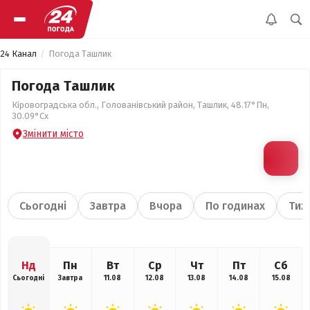
24 Канал
Погода Ташлик
Погода Ташлик
Кіровоградська обл., Голованівський район, Ташлик, 48.17°Пн,
30.09°Сх
Змінити місто
Сьогодні
Завтра
Вчора
По годинах
Тиж
Нд
Пн
Вт
Ср
Чт
Пт
Сб
Сьогодні
Завтра
11.08
12.08
13.08
14.08
15.08