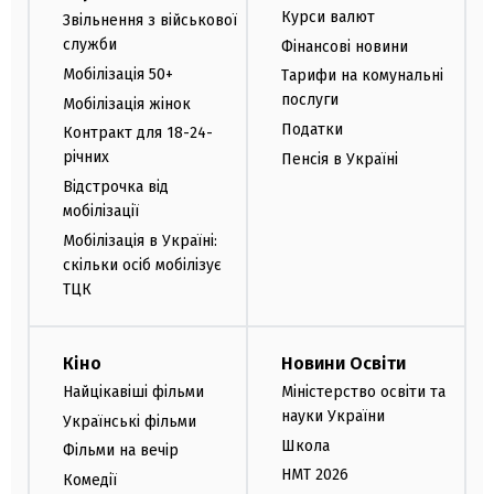
Курси валют
Звільнення з військової
служби
Фінансові новини
Мобілізація 50+
Тарифи на комунальні
послуги
Мобілізація жінок
Податки
Контракт для 18-24-
річних
Пенсія в Україні
Відстрочка від
мобілізації
Мобілізація в Україні:
скільки осіб мобілізує
ТЦК
Кіно
Новини Освіти
Найцікавіші фільми
Міністерство освіти та
науки України
Українські фільми
Школа
Фільми на вечір
НМТ 2026
Комедії