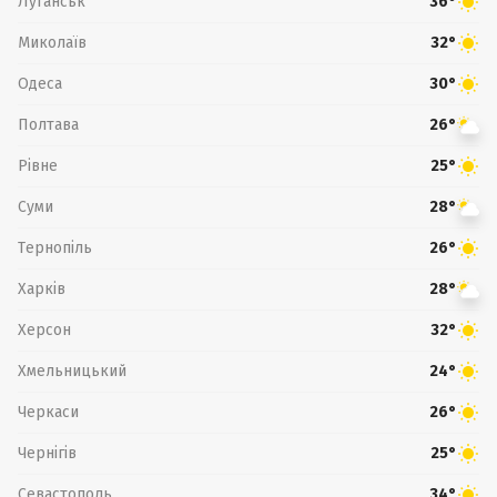
Луганськ
36°
Миколаїв
32°
Одеса
30°
Полтава
26°
Рівне
25°
Суми
28°
Тернопіль
26°
Харків
28°
Херсон
32°
Хмельницький
24°
Черкаси
26°
Чернігів
25°
Севастополь
34°