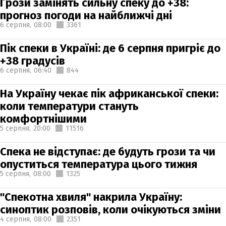
Грози замінять сильну спеку до +38:
прогноз погоди на найближчі дні
6 серпня,
08:00
3361
Пік спеки в Україні: де 6 серпня пригріє до
+38 градусів
6 серпня,
06:40
844
На Україну чекає пік африканської спеки:
коли температури стануть
комфортнішими
5 серпня,
20:00
11516
Спека не відступає: де будуть грози та чи
опуститься температура цього тижня
5 серпня,
08:00
1325
"Спекотна хвиля" накрила Україну:
синоптик розповів, коли очікуються зміни
4 серпня,
08:00
2351