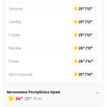
Золочів
25°
/
12°
Самбір
25°
/
12°
Стрий
25°
/
12°
Яворів
26°
/
13°
Львів
26°
/
14°
Шептицький
25°
/
10°
Автономна Республіка Крим
34°
20°
Ясно