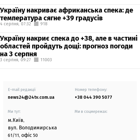
Україну накриває африканська спека: де
температура сягне +39 градусів
4 серпня,
07:32
918
Україну накриє спека до +38, але в частині
областей пройдуть дощі: прогноз погоди
на 3 серпня
3 серпня,
09:27
11003
E-mail редакції
Номер телефону:
news24@24tv.com.ua
+38 044 390 5077
Ми тут:
Ми в соцмережах:
м.Київ
,
вул. Володимирська
офіс
61/11,
50