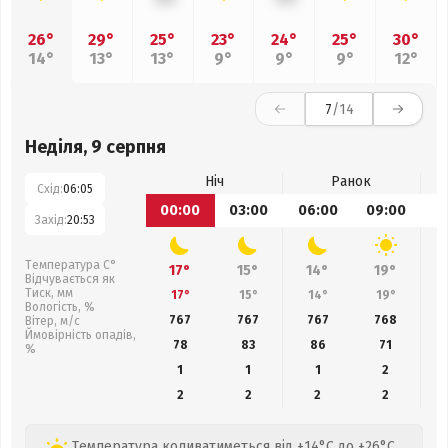
26°
29°
25°
23°
24°
25°
30°
14°
13°
13°
9°
9°
9°
12°
7
/14
Неділя, 9 серпня
Ніч
Ранок
Схід:
06:05
00:00
03:00
06:00
09:00
1
Захід:
20:53
Температура С°
17°
15°
14°
19°
Відчувається як
Тиск, мм
17°
15°
14°
19°
Вологість, %
767
767
767
768
Вітер, м/с
Ймовірність опадів,
78
83
86
71
%
1
1
1
2
2
2
2
2
Температура коливатиметься від +14°C до +26°C,