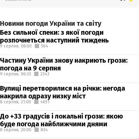
Новини погоди України та світу
Без сильної спеки: з якої погоди
розпочнеться наступний тиждень
9 серпня,
08:00
564
Частину України знову накриють грози:
погода на 9 серпня
9 серпня,
06:33
2343
Вулиці перетворилися на річки: негода
накрила одразу низку міст
8 серпня,
21:00
4651
До +33 градусів і локальні грози: якою
буде погода найближчими днями
8 серпня,
20:00
834