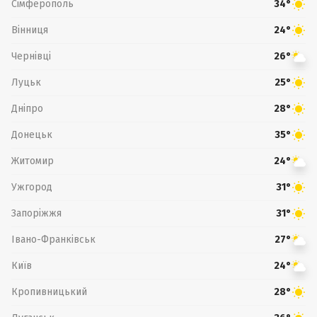
Сімферополь
34°
Вінниця
24°
Чернівці
26°
Луцьк
25°
Дніпро
28°
Донецьк
35°
Житомир
24°
Ужгород
31°
Запоріжжя
31°
Івано-Франківськ
27°
Київ
24°
Кропивницький
28°