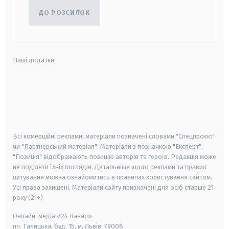
ДО РОЗСИЛОК
Наші додатки:
android
apple
smart tv
samsung smart tv
Всі комерційні рекламні матеріали позначені словами "Спецпроєкт"
чи "Партнерський матеріал". Матеріали з позначкою "Експерт",
"Позиція" відображають позицію авторів та героїв. Редакція може
не поділяти їхніх поглядів. Детальніше щодо реклами та правил
цитування можна ознайомитись в правилах користування сайтом.
Усі права захищені.
Матеріали сайту призначені для осіб старше
21
року (21+)
Онлайн-медіа «24 Канал»
пл. Галицька, буд. 15, м. Львів, 79008