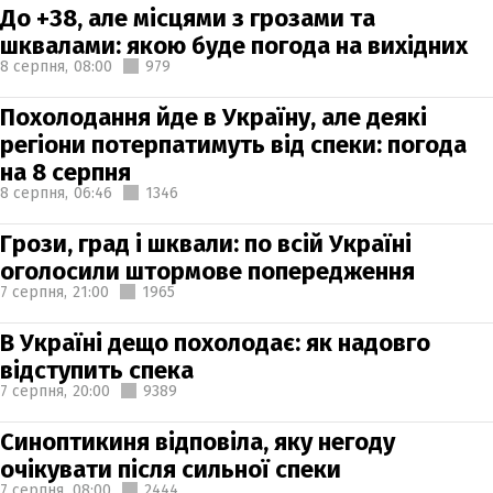
До +38, але місцями з грозами та
шквалами: якою буде погода на вихідних
8 серпня,
08:00
979
Похолодання йде в Україну, але деякі
регіони потерпатимуть від спеки: погода
на 8 серпня
8 серпня,
06:46
1346
Грози, град і шквали: по всій Україні
оголосили штормове попередження
7 серпня,
21:00
1965
В Україні дещо похолодає: як надовго
відступить спека
7 серпня,
20:00
9389
Синоптикиня відповіла, яку негоду
очікувати після сильної спеки
7 серпня,
08:00
2444