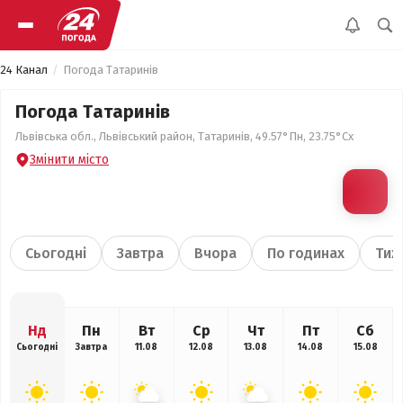
24 Канал
Погода Татаринів
Погода Татаринів
Львівська обл., Львівський район, Татаринів, 49.57°Пн, 23.75°Сх
Змінити місто
Сьогодні
Завтра
Вчора
По годинах
Тиж
Нд
Пн
Вт
Ср
Чт
Пт
Сб
Сьогодні
Завтра
11.08
12.08
13.08
14.08
15.08