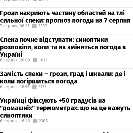
Грози накриють частину областей на тлі
сильної спеки: прогноз погоди на 7 серпня
7 серпня,
06:21
2397
Спека почне відступати: синоптики
розповіли, коли та як зміниться погода в
Україні
6 серпня,
20:00
1071
Замість спеки – грози, град і шквали: де і
коли погіршиться погода
6 серпня,
18:53
2133
Українці фіксують +50 градусів на
"домашніх" термометрах: що на це кажуть
синоптики
6 серпня,
16:46
2388