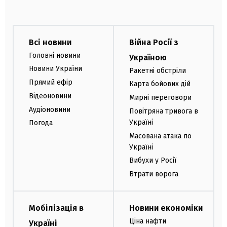
Всі новини
Війна Росії з
Головні новини
Україною
Новини України
Ракетні обстріли
Прямий ефір
Карта бойових дій
Відеоновини
Мирні переговори
Аудіоновини
Повітряна тривога в
Україні
Погода
Масована атака по
Україні
Вибухи у Росії
Втрати ворога
Мобілізація в
Новини економіки
Ціна нафти
Україні