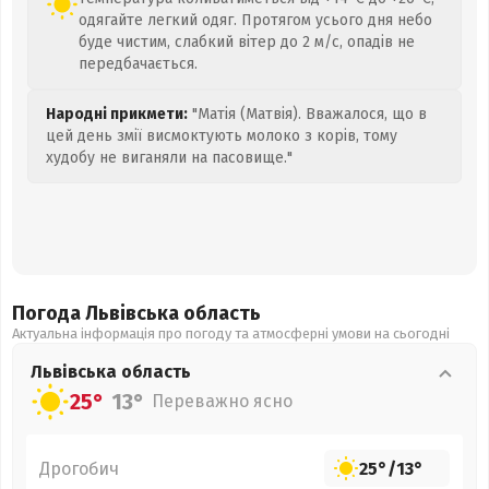
одягайте легкий одяг. Протягом усього дня небо
буде чистим, слабкий вітер до 2 м/с, опадів не
передбачається.
Народні прикмети:
"Матія (Матвія). Вважалося, що в
цей день змії висмоктують молоко з корів, тому
худобу не виганяли на пасовище."
Погода Львівська
область
Актуальна інформація про погоду та атмосферні умови на сьогодні
Львівська
область
25°
13°
Переважно ясно
Дрогобич
25°
/
13°