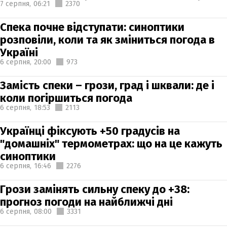
7 серпня,
06:21
2370
Спека почне відступати: синоптики
розповіли, коли та як зміниться погода в
Україні
6 серпня,
20:00
973
Замість спеки – грози, град і шквали: де і
коли погіршиться погода
6 серпня,
18:53
2113
Українці фіксують +50 градусів на
"домашніх" термометрах: що на це кажуть
синоптики
6 серпня,
16:46
2276
Грози замінять сильну спеку до +38:
прогноз погоди на найближчі дні
6 серпня,
08:00
3331