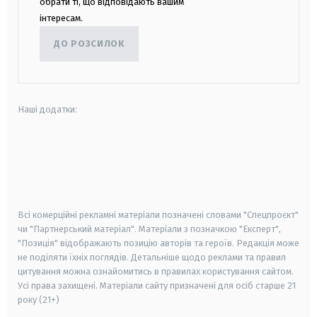
обрати ті, що відповідають вашим
інтересам.
ДО РОЗСИЛОК
Наші додатки:
android
apple
smart tv
samsung smart tv
Всі комерційні рекламні матеріали позначені словами "Спецпроєкт"
чи "Партнерський матеріал". Матеріали з позначкою "Експерт",
"Позиція" відображають позицію авторів та героїв. Редакція може
не поділяти їхніх поглядів. Детальніше щодо реклами та правил
цитування можна ознайомитись в правилах користування сайтом.
Усі права захищені.
Матеріали сайту призначені для осіб старше
21
року (21+)