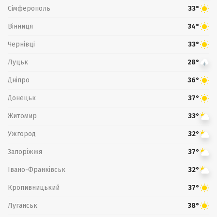
Сімферополь
33°
Вінниця
34°
Чернівці
33°
Луцьк
28°
Дніпро
36°
Донецьк
37°
Житомир
33°
Ужгород
32°
Запоріжжя
37°
Івано-Франківськ
32°
Кропивницький
37°
Луганськ
38°