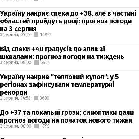
Україну накриє спека до +38, але в частині
областей пройдуть дощі: прогноз погоди
на 3 серпня
3 серпня,
09:27
10972
Від спеки +40 градусів до злив зі
шквалами: прогноз погоди на тиждень
3 серпня,
08:00
5461
Україну накрив "тепловий купол": у 5
регіонах зафіксували температурні
рекорди
2 серпня,
14:52
3680
До +37 та локальні грози: синоптики дали
прогноз погоди на початок нового тижня
2 серпня,
08:00
1793