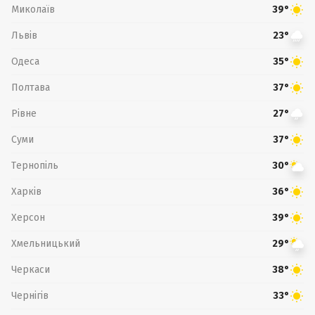
Миколаїв
39°
Львів
23°
Одеса
35°
Полтава
37°
Рівне
27°
Суми
37°
Тернопіль
30°
Харків
36°
Херсон
39°
Хмельницький
29°
Черкаси
38°
Чернігів
33°