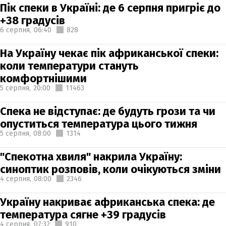
Пік спеки в Україні: де 6 серпня пригріє до
+38 градусів
6 серпня,
06:40
828
На Україну чекає пік африканської спеки:
коли температури стануть
комфортнішими
5 серпня,
20:00
11463
Спека не відступає: де будуть грози та чи
опуститься температура цього тижня
5 серпня,
08:00
1314
"Спекотна хвиля" накрила Україну:
синоптик розповів, коли очікуються зміни
4 серпня,
08:00
2346
Україну накриває африканська спека: де
температура сягне +39 градусів
4 серпня,
07:32
910