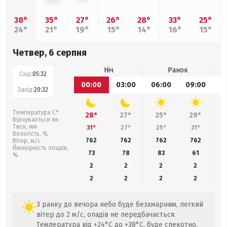
38°
35°
27°
26°
28°
33°
25°
24°
21°
19°
15°
14°
16°
15°
Четвер, 6 серпня
Ніч
Ранок
Схід:
05:32
00:00
03:00
06:00
09:00
1
Захід:
20:32
Температура С°
28°
27°
25°
29°
Відчувається як
Тиск, мм
31°
27°
25°
31°
Вологість, %
762
762
762
762
Вітер, м/с
Ймовірність опадів,
73
78
83
61
%
2
2
2
2
2
2
2
2
З ранку до вечора небо буде безхмарним, легкий
вітер до 2 м/с, опадів не передбачається.
Температура від +24°C до +38°C, буде спекотно,