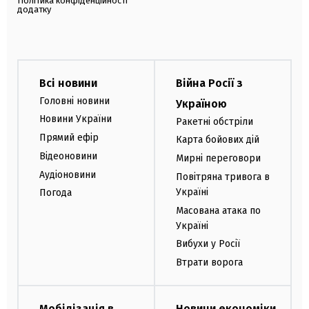
Політика конфіденційності
додатку
Всі новини
Війна Росії з
Головні новини
Україною
Новини України
Ракетні обстріли
Прямий ефір
Карта бойових дій
Відеоновини
Мирні переговори
Аудіоновини
Повітряна тривога в
Україні
Погода
Масована атака по
Україні
Вибухи у Росії
Втрати ворога
Мобілізація в
Новини економіки