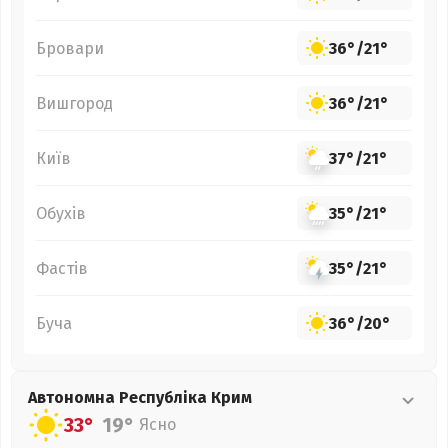
Бровари
36°
/
21°
Вишгород
36°
/
21°
Київ
37°
/
21°
Обухів
35°
/
21°
Фастів
35°
/
21°
Буча
36°
/
20°
Автономна Республіка Крим
33°
19°
Ясно