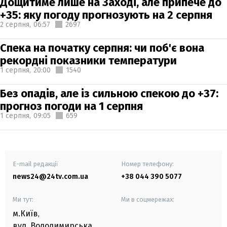
Дощитиме лише на Заході, але припече до
+35: яку погоду прогнозують на 2 серпня
2 серпня,
06:57
2697
Спека на початку серпня: чи поб'є вона
рекордні показники температури
1 серпня,
20:00
1540
Без опадів, але із сильною спекою до +37:
прогноз погоди на 1 серпня
1 серпня,
09:05
659
E-mail редакції
Номер телефону:
news24@24tv.com.ua
+38 044 390 5077
Ми тут:
Ми в соцмережах:
м.Київ
,
вул. Володимирська