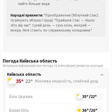
пийте більше води.
Народні прикмети:
"Преображення (Яблучний Спас).
Освячують яблука і груші. "Прийшов Спас — пішло
літо від нас". Сухий день — суха осінь, мокрий —
мокра. Ночі стають по-справжньому холодними."
Погода Київська
область
Актуальна інформація про погоду та атмосферні умови на сьогодні
Київська
область
35°
22°
Мінлива хмарність, слабкий дощ
Біла Церква
35°
/
22°
Бориспіль
36°
/
20°