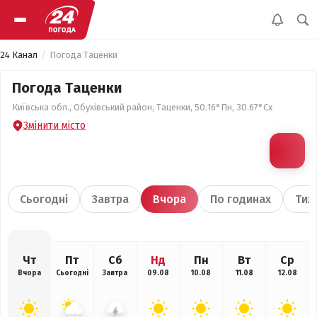
24 Канал
Погода Таценки
Погода Таценки
Київська обл., Обухівський район, Таценки, 50.16°Пн, 30.67°Сх
Змінити місто
Сьогодні
Завтра
Вчора
По годинах
Тиж
Чт
Пт
Сб
Нд
Пн
Вт
Ср
Вчора
Сьогодні
Завтра
09.08
10.08
11.08
12.08