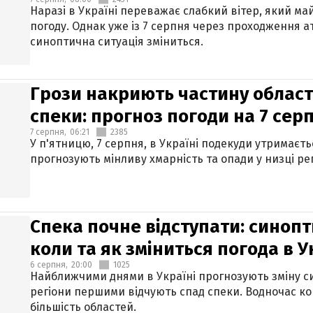
Наразі в Україні переважає слабкий вітер, який м
погоду. Однак уже із 7 серпня через проходження 
синоптична ситуація зміниться.
Грози накриють частину областе
спеки: прогноз погоди на 7 сер
7 серпня,
06:21
2385
У п'ятницю, 7 серпня, в Україні подекуди утримаєт
прогнозують мінливу хмарність та опади у низці рег
Спека почне відступати: синопт
коли та як зміниться погода в У
6 серпня,
20:00
1025
Найближчими днями в Україні прогнозують зміну син
регіони першими відчують спад спеки. Водночас к
більшість областей.