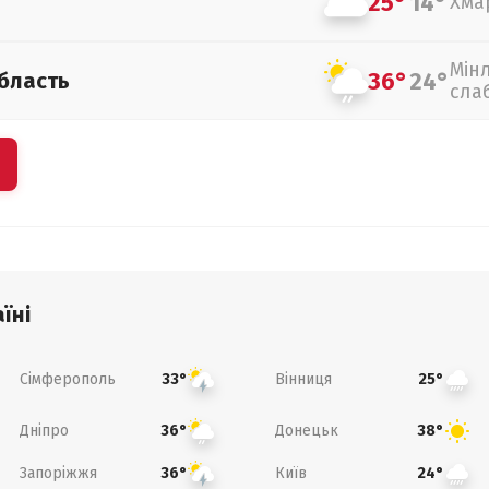
25°
14°
Хма
Мін
36°
24°
бласть
сла
їні
Сімферополь
Вінниця
33°
25°
Дніпро
Донецьк
36°
38°
Запоріжжя
Київ
36°
24°