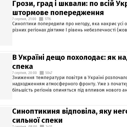
Грози, град і шквали: по всій У
штормове попередження
7 серпня,
21:00
1776
Синоптики попередили про негоду, яка накриє усі об
різних регіонах діятиме І рівень небезпечності (жов
В Україні дещо похолодає: як н
спека
7 серпня,
20:00
5047
Зниження температури повітря в Україні розпочалос
надходженням атмосферного фронту. Уже з початку
більшість регіонів опиняться під впливом нового а
Синоптикиня відповіла, яку нег
сильної спеки
7 серпня,
08:00
2431