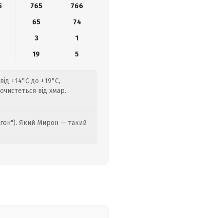
5
765
766
65
74
3
1
19
5
від +14°C до +19°C,
чистеться від хмар.
гон"). Який Мирон — такий