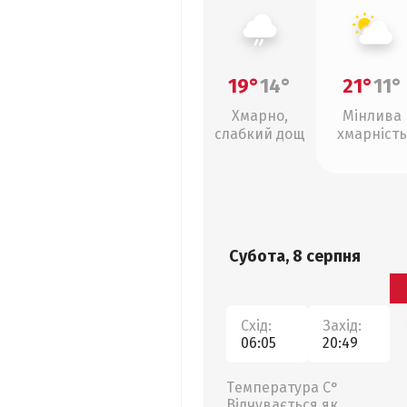
19°
14°
21°
11°
Хмарно,
Мінлива
слабкий дощ
хмарність
Субота, 8 серпня
Схід:
Захід:
06:05
20:49
Температура С°
Відчувається як