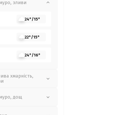
муро, зливи
24°
/
15°
22°
/
15°
24°
/
16°
лива хмарність,
зи
муро, дощ