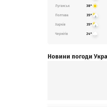
Луганськ
38°
Полтава
35°
Харків
35°
Чернігів
24°
Новини погоди Украї