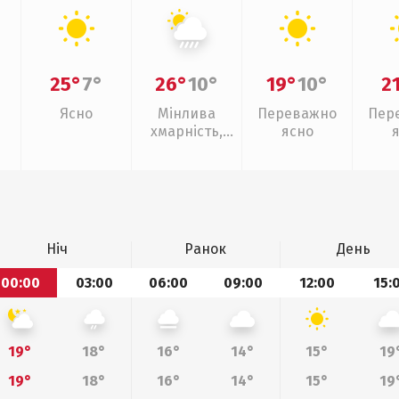
25°
7°
26°
10°
19°
10°
2
Ясно
Мінлива
Переважно
Пер
хмарність,
ясно
зливи
Ніч
Ранок
День
00:00
03:00
06:00
09:00
12:00
15:
19°
18°
16°
14°
15°
19
19°
18°
16°
14°
15°
19