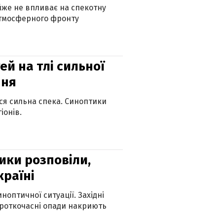
айже не впливає на спекотну
атмосферного фронту
й на тлі сильної
пня
ься сильна спека. Синоптики
іонів.
ики розповіли,
країні
оптичної ситуації. Західні
ороткочасні опади накриють