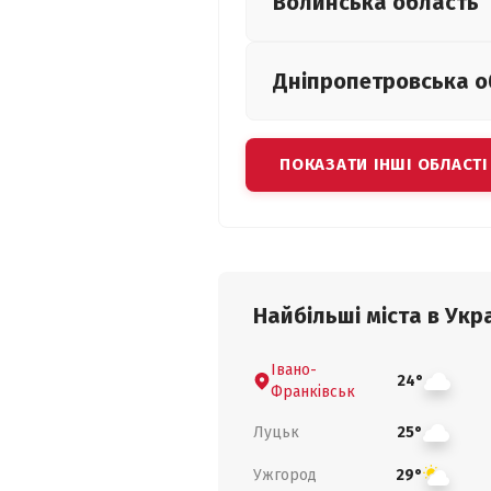
Волинська
область
Дніпропетровська
о
ПОКАЗАТИ ІНШІ ОБЛАСТІ
Найбільші міста в Укра
Івано-
24°
Франківськ
Луцьк
25°
Ужгород
29°