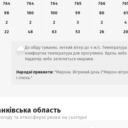
764
764
764
765
766
76
98
100
100
99
80
61
2
2
2
3
2
4
22
48
63
53
26
20
До обіду туманно, легкий вітер до 4 м/с. Температура 
комфортна температура для прогулянок. Вдень небо о
Надвечір небо затягнеться хмарами.
Народні прикмети:
"Мирона. Вітряний день ("Мирон-вітро
і січень."
анківська
область
огоду та атмосферні умови на сьогодні