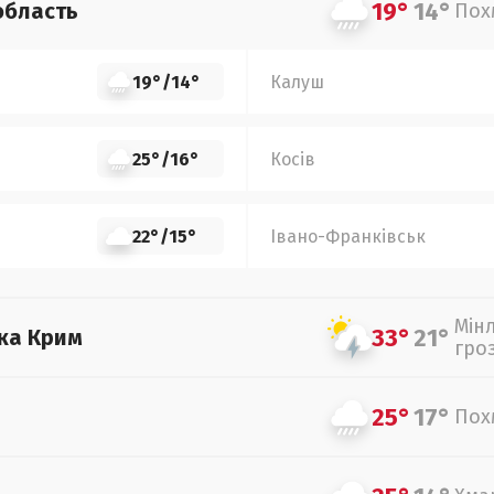
19°
14°
область
Пох
19°
/
14°
Калуш
25°
/
16°
Косів
22°
/
15°
Івано-Франківськ
Мін
33°
21°
ка Крим
гро
25°
17°
Пох