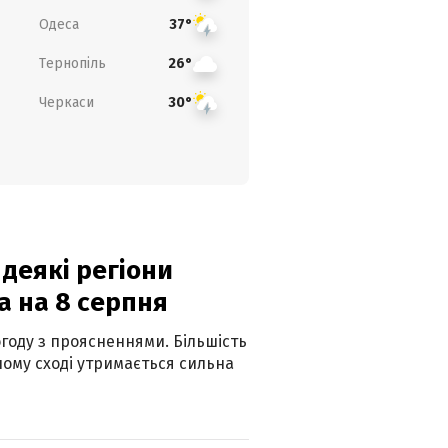
Одеса
37°
Тернопіль
26°
Черкаси
30°
 деякі регіони
а на 8 серпня
огоду з проясненнями. Більшість
ному сході утримається сильна