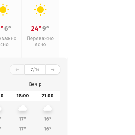
1°
6°
24°
9°
еважно
Переважно
ясно
ясно
7
/14
Вечір
00
18:00
21:00
°
17°
16°
°
17°
16°