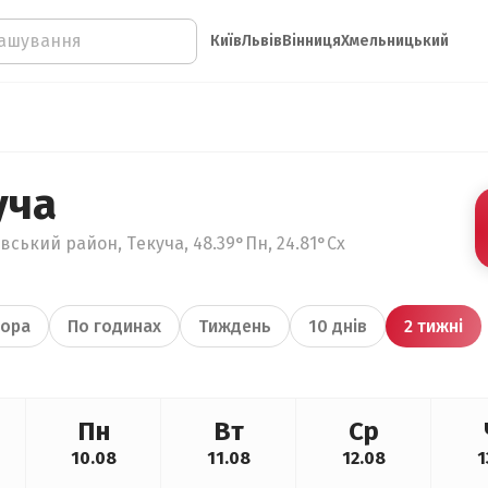
Київ
Львів
Вінниця
Хмельницький
уча
вський район, Текуча, 48.39°Пн, 24.81°Сх
ора
По годинах
Тиждень
10 днів
2 тижні
Пн
Вт
Ср
10.08
11.08
12.08
1