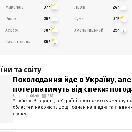
Миколаїв
Львів
37°
24°
Рівне
Суми
25°
31°
Херсон
Хмельницький
38°
25°
Севастополь
35°
ни та світу
Похолодання йде в Україну, але
потерпатимуть від спеки: погод
8 серпня,
06:46
987
У суботу, 8 серпня, в Україні прогнозують хмарну п
областей накриють дощі, однак на півдні та півден
спека.