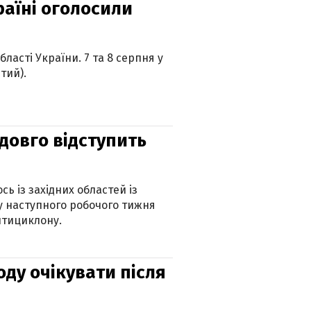
країні оголосили
ласті України. 7 та 8 серпня у
тий).
адовго відступить
ь із західних областей із
 наступного робочого тижня
нтициклону.
оду очікувати після