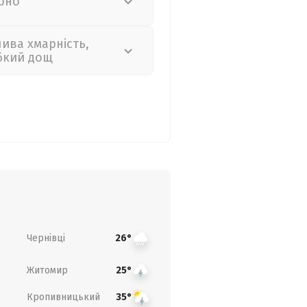
рно
лива хмарність,
бкий дощ
Чернівці
26°
Житомир
25°
Кропивницький
35°