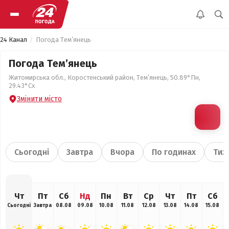
24 Канал
Погода Тем’янець
Погода Тем’янець
Житомирська обл., Коростенський район, Тем’янець, 50.89°Пн,
29.43°Сх
Змінити місто
Сьогодні
Завтра
Вчора
По годинах
Тиж
Чт
Пт
Сб
Нд
Пн
Вт
Ср
Чт
Пт
Сб
Сьогодні
Завтра
08.08
09.08
10.08
11.08
12.08
13.08
14.08
15.08