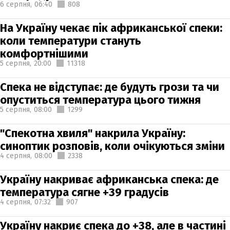
6 серпня,
06:40
808
На Україну чекає пік африканської спеки:
коли температури стануть
комфортнішими
5 серпня,
20:00
11318
Спека не відступає: де будуть грози та чи
опуститься температура цього тижня
5 серпня,
08:00
1299
"Спекотна хвиля" накрила Україну:
синоптик розповів, коли очікуються зміни
4 серпня,
08:00
2338
Україну накриває африканська спека: де
температура сягне +39 градусів
4 серпня,
07:32
907
Україну накриє спека до +38, але в частині