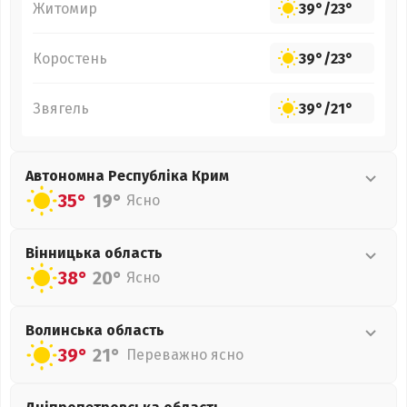
Житомир
39°
/
23°
Коростень
39°
/
23°
Звягель
39°
/
21°
Автономна Республіка Крим
35°
19°
Ясно
Вінницька
область
38°
20°
Ясно
Волинська
область
39°
21°
Переважно ясно