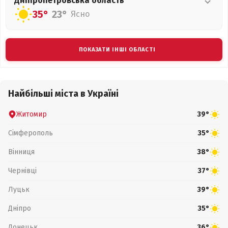
Дніпропетровська
область
35°
23°
Ясно
ПОКАЗАТИ ІНШІ ОБЛАСТІ
Найбільші міста в Україні
Житомир
39°
Сімферополь
35°
Вінниця
38°
Чернівці
37°
Луцьк
39°
Дніпро
35°
Донецьк
36°