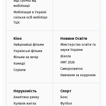
Відстрочка від
мобілізації
Мобілізація в Україні:
скільки осіб мобілізує
ТЦК
Кіно
Новини Освіти
Найцікавіші фільми
Міністерство освіти та
науки України
Українські фільми
Школа
Фільми на вечір
НМТ 2026
Комедії
Саморозвиток
Серіали
Навчання за кордоном
Нерухомість
Спорт
Аналітика ринку
Бокс
Купівля житла
Футбол