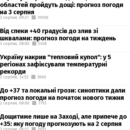
областей пройдуть дощі: прогноз погоди
на 3 серпня
3 серпня,
09:27
10936
Від спеки +40 градусів до злив зі
шквалами: прогноз погоди на тиждень
3 серпня,
08:00
5458
Україну накрив "тепловий купол": у 5
регіонах зафіксували температурні
рекорди
2 серпня,
14:52
3660
До +37 та локальні грози: синоптики дали
прогноз погоди на початок нового тижня
2 серпня,
08:00
1793
Дощитиме лише на Заході, але припече до
+35: яку погоду прогнозують на 2 серпня
2 серпня,
06:57
2693