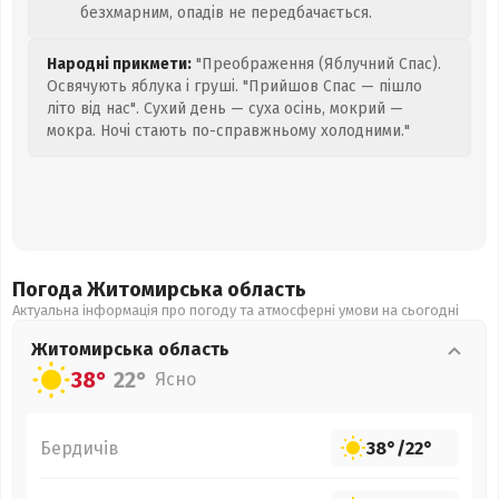
безхмарним, опадів не передбачається.
Народні прикмети:
"Преображення (Яблучний Спас).
Освячують яблука і груші. "Прийшов Спас — пішло
літо від нас". Сухий день — суха осінь, мокрий —
мокра. Ночі стають по-справжньому холодними."
Погода Житомирська
область
Актуальна інформація про погоду та атмосферні умови на сьогодні
Житомирська
область
38°
22°
Ясно
Бердичів
38°
/
22°