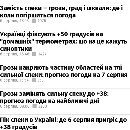
Замість спеки – грози, град і шквали: де і
коли погіршиться погода
6 серпня,
18:53
1076
Українці фіксують +50 градусів на
"домашніх" термометрах: що на це кажуть
синоптики
6 серпня,
16:46
1424
Грози накриють частину областей на тлі
сильної спеки: прогноз погоди на 7 серпня
6 серпня,
15:54
353
Грози замінять сильну спеку до +38:
прогноз погоди на найближчі дні
6 серпня,
08:00
3200
Пік спеки в Україні: де 6 серпня пригріє до
+38 градусів