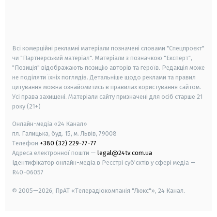
android
apple
smart tv
samsung smart tv
Всі комерційні рекламні матеріали позначені словами "Спецпроєкт"
чи "Партнерський матеріал". Матеріали з позначкою "Експерт",
"Позиція" відображають позицію авторів та героїв. Редакція може
не поділяти їхніх поглядів. Детальніше щодо реклами та правил
цитування можна ознайомитись в правилах користування сайтом.
Усі права захищені.
Матеріали сайту призначені для осіб старше
21
року (21+)
Онлайн-медіа «24 Канал»
пл. Галицька, буд. 15, м. Львів, 79008
Телефон
+380 (32) 229-77-77
Адреса електронної пошти —
legal@24tv.com.ua
Ідентифікатор онлайн-медіа в Реєстрі суб'єктів у сфері медіа —
R40-06057
© 2005—2026,
ПрАТ «Телерадіокомпанія "Люкс"», 24 Канал.