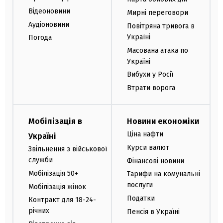
Відеоновини
Мирні переговори
Аудіоновини
Повітряна тривога в
Україні
Погода
Масована атака по
Україні
Вибухи у Росії
Втрати ворога
Мобілізація в
Новини економіки
Ціна нафти
Україні
Курси валют
Звільнення з військової
служби
Фінансові новини
Мобілізація 50+
Тарифи на комунальні
послуги
Мобілізація жінок
Податки
Контракт для 18-24-
річних
Пенсія в Україні