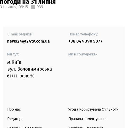
погоди на 31 липня
31 липня,
09:15
939
E-mail редакції
Номер телефону:
news24@24tv.com.ua
+38 044 390 5077
Ми тут:
Ми в соцмережах:
м.Київ
,
вул. Володимирська
офіс
61/11,
50
Про нас
Угода Користувача Спільноти
Редакція
Правила коментування