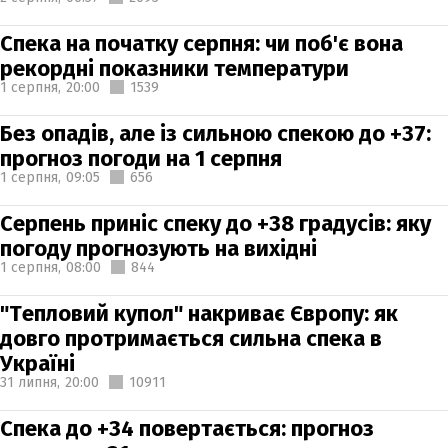
Спека на початку серпня: чи поб'є вона
рекордні показники температури
1 серпня,
20:00
1539
Без опадів, але із сильною спекою до +37:
прогноз погоди на 1 серпня
1 серпня,
09:05
656
Серпень приніс спеку до +38 градусів: яку
погоду прогнозують на вихідні
1 серпня,
08:00
844
"Тепловий купол" накриває Європу: як
довго протримається сильна спека в
Україні
31 липня,
20:00
10911
Спека до +34 повертається: прогноз