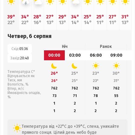
39°
34°
28°
27°
29°
34°
25°
25°
27°
31°
22°
22°
16°
13°
13°
14°
14°
11°
11°
13°
Четвер, 6 серпня
Ніч
Ранок
Схід:
05:36
00:00
03:00
06:00
09:00
1
Захід:
20:40
Температура С°
26°
25°
23°
30°
Відчувається як
Тиск, мм
26°
25°
23°
31°
Вологість, %
762
762
762
762
Вітер, м/с
Ймовірність опадів,
73
71
78
55
%
1
2
1
2
1
2
2
2
Температура від +22°C до +39°C, спека, уникайте
прямого сонця. Цілий день небо буде