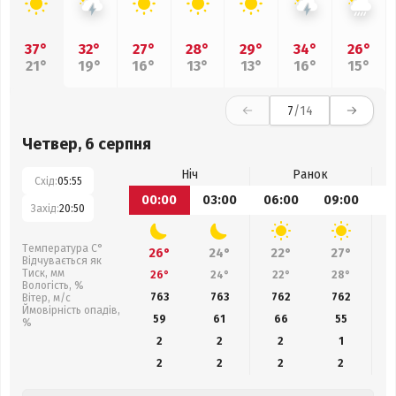
37°
32°
27°
28°
29°
34°
26°
21°
19°
16°
13°
13°
16°
15°
7
/14
Четвер, 6 серпня
Ніч
Ранок
Схід:
05:55
00:00
03:00
06:00
09:00
1
Захід:
20:50
Температура С°
26°
24°
22°
27°
Відчувається як
Тиск, мм
26°
24°
22°
28°
Вологість, %
763
763
762
762
Вітер, м/с
Ймовірність опадів,
59
61
66
55
%
2
2
2
1
2
2
2
2