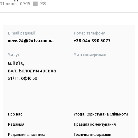
31 липня,
09:15
939
E-mail редакції
Номер телефону:
news24@24tv.com.ua
+38 044 390 5077
Ми тут:
Ми в соцмережах:
м.Київ
,
вул. Володимирська
офіс
61/11,
50
Про нас
Угода Користувача Спільноти
Редакція
Правила коментування
Редакційна політика
Технічна інформація