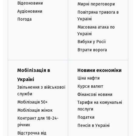
Відеоновини
Мирні переговори
Аудіоновини
Повітряна тривога в
Україні
Погода
Масована атака по
Україні
Вибухи у Росії
Втрати ворога
Мобілізація в
Новини економіки
Ціна нафти
Україні
Курси валют
Звільнення з військової
служби
Фінансові новини
Мобілізація 50+
Тарифи на комунальні
послуги
Мобілізація жінок
Податки
Контракт для 18-24-
річних
Пенсія в Україні
Відстрочка від