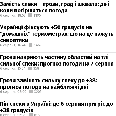
Замість спеки – грози, град і шквали: де і
коли погіршиться погода
6 серпня,
18:53
1195
Українці фіксують +50 градусів на
"домашніх" термометрах: що на це кажуть
синоптики
6 серпня,
16:46
1467
Грози накриють частину областей на тлі
сильної спеки: прогноз погоди на 7 серпня
6 серпня,
15:54
358
Грози замінять сильну спеку до +38:
прогноз погоди на найближчі дні
6 серпня,
08:00
3205
Пік спеки в Україні: де 6 серпня пригріє до
+38 градусів
6 серпня,
06:40
809