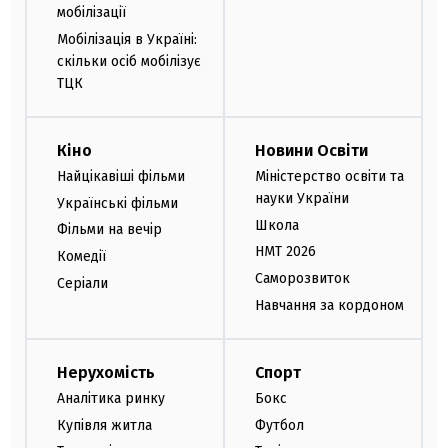
мобілізації
Мобілізація в Україні:
скільки осіб мобілізує
ТЦК
Кіно
Новини Освіти
Найцікавіші фільми
Міністерство освіти та
науки України
Українські фільми
Школа
Фільми на вечір
НМТ 2026
Комедії
Саморозвиток
Серіали
Навчання за кордоном
Нерухомість
Спорт
Аналітика ринку
Бокс
Купівля житла
Футбол