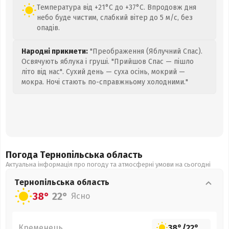
Температура від +21°C до +37°C. Впродовж дня
небо буде чистим, слабкий вітер до 5 м/с, без
опадів.
Народні прикмети:
"Преображення (Яблучний Спас).
Освячують яблука і груші. "Прийшов Спас — пішло
літо від нас". Сухий день — суха осінь, мокрий —
мокра. Ночі стають по-справжньому холодними."
Погода Тернопільська
область
Актуальна інформація про погоду та атмосферні умови на сьогодні
Тернопільська
область
38°
22°
Ясно
Кременець
38°
/
22°