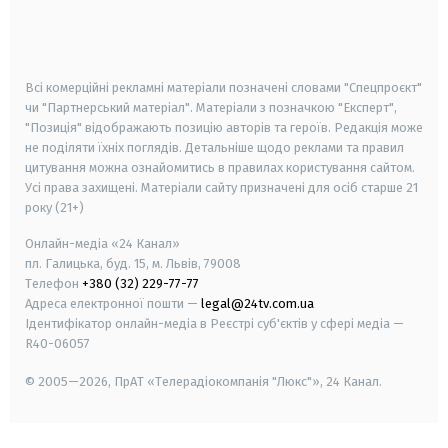
android
apple
smart tv
samsung smart tv
Всі комерційні рекламні матеріали позначені словами "Спецпроєкт"
чи "Партнерський матеріал". Матеріали з позначкою "Експерт",
"Позиція" відображають позицію авторів та героїв. Редакція може
не поділяти їхніх поглядів. Детальніше щодо реклами та правил
цитування можна ознайомитись в правилах користування сайтом.
Усі права захищені.
Матеріали сайту призначені для осіб старше
21
року (21+)
Онлайн-медіа «24 Канал»
пл. Галицька, буд. 15, м. Львів, 79008
Телефон
+380 (32) 229-77-77
Адреса електронної пошти —
legal@24tv.com.ua
Ідентифікатор онлайн-медіа в Реєстрі суб'єктів у сфері медіа —
R40-06057
© 2005—2026,
ПрАТ «Телерадіокомпанія "Люкс"», 24 Канал.