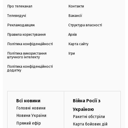
Про телеканал
Контакти
Телеведучі
Вакансії
Рекламодавцям
Структура власності
Правила користування
Архів
Політика конфіденційності
Карта сайту
Політика використання
Ігри
штучного інтелекту
Політика конфіденційності
додатку
Всі новини
Війна Росії з
Головні новини
Україною
Новини України
Ракетні обстріли
Прямий ефір
Карта бойових дій