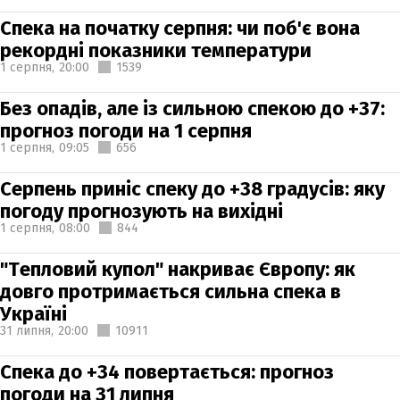
Спека на початку серпня: чи поб'є вона
рекордні показники температури
1 серпня,
20:00
1539
Без опадів, але із сильною спекою до +37:
прогноз погоди на 1 серпня
1 серпня,
09:05
656
Серпень приніс спеку до +38 градусів: яку
погоду прогнозують на вихідні
1 серпня,
08:00
844
"Тепловий купол" накриває Європу: як
довго протримається сильна спека в
Україні
31 липня,
20:00
10911
Спека до +34 повертається: прогноз
погоди на 31 липня