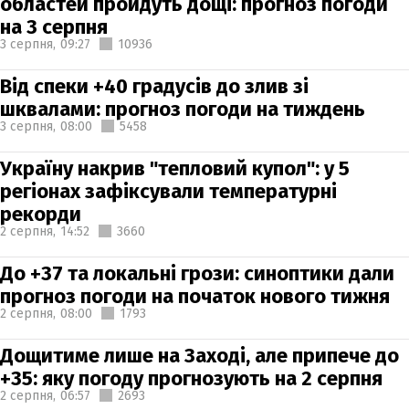
областей пройдуть дощі: прогноз погоди
на 3 серпня
3 серпня,
09:27
10936
Від спеки +40 градусів до злив зі
шквалами: прогноз погоди на тиждень
3 серпня,
08:00
5458
Україну накрив "тепловий купол": у 5
регіонах зафіксували температурні
рекорди
2 серпня,
14:52
3660
До +37 та локальні грози: синоптики дали
прогноз погоди на початок нового тижня
2 серпня,
08:00
1793
Дощитиме лише на Заході, але припече до
+35: яку погоду прогнозують на 2 серпня
2 серпня,
06:57
2693