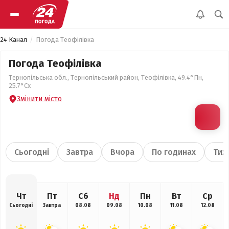
24 Канал
Погода Теофілівка
Погода Теофілівка
Тернопільська обл., Тернопільський район, Теофілівка, 49.4°Пн,
25.7°Сх
Змінити місто
Сьогодні
Завтра
Вчора
По годинах
Тиж
Чт
Пт
Сб
Нд
Пн
Вт
Ср
Сьогодні
Завтра
08.08
09.08
10.08
11.08
12.08