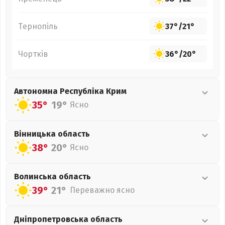
Тернопіль
37°
/
21°
Чортків
36°
/
20°
Автономна Республіка Крим
35°
19°
Ясно
Вінницька
область
38°
20°
Ясно
Волинська
область
39°
21°
Переважно ясно
Дніпропетровська
область