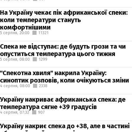
На Україну чекає пік африканської спеки:
коли температури стануть
комфортнішими
5 серпня,
20:00
11321
Спека не відступає: де будуть грози та чи
опуститься температура цього тижня
5 серпня,
08:00
1299
"Спекотна хвиля" накрила Україну:
синоптик розповів, коли очікуються зміни
4 серпня,
08:00
2338
Україну накриває африканська спека: де
температура сягне +39 градусів
4 серпня,
07:32
907
Україну накриє спека до +38, але в частині