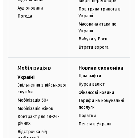
Мирні переговори
Аудіоновини
Повітряна тривога в
Україні
Погода
Масована атака по
Україні
Вибухи у Росії
Втрати ворога
Мобілізація в
Новини економіки
Ціна нафти
Україні
Курси валют
Звільнення з військової
служби
Фінансові новини
Мобілізація 50+
Тарифи на комунальні
послуги
Мобілізація жінок
Податки
Контракт для 18-24-
річних
Пенсія в Україні
Відстрочка від