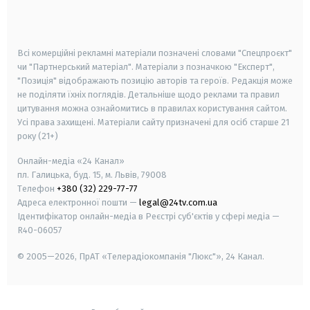
smart tv
samsung smart tv
Всі комерційні рекламні матеріали позначені словами "Спецпроєкт"
чи "Партнерський матеріал". Матеріали з позначкою "Експерт",
"Позиція" відображають позицію авторів та героїв. Редакція може
не поділяти їхніх поглядів. Детальніше щодо реклами та правил
цитування можна ознайомитись в правилах користування сайтом.
Усі права захищені.
Матеріали сайту призначені для осіб старше
21
року (21+)
Онлайн-медіа «24 Канал»
пл. Галицька, буд. 15, м. Львів, 79008
Телефон
+380 (32) 229-77-77
Адреса електронної пошти —
legal@24tv.com.ua
Ідентифікатор онлайн-медіа в Реєстрі суб'єктів у сфері медіа —
R40-06057
© 2005—2026,
ПрАТ «Телерадіокомпанія "Люкс"», 24 Канал.