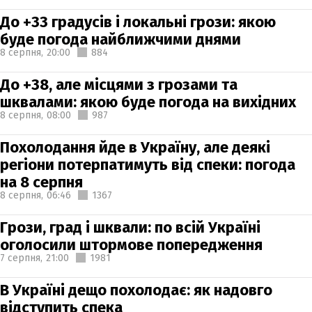
До +33 градусів і локальні грози: якою
буде погода найближчими днями
8 серпня,
20:00
884
До +38, але місцями з грозами та
шквалами: якою буде погода на вихідних
8 серпня,
08:00
987
Похолодання йде в Україну, але деякі
регіони потерпатимуть від спеки: погода
на 8 серпня
8 серпня,
06:46
1367
Грози, град і шквали: по всій Україні
оголосили штормове попередження
7 серпня,
21:00
1981
В Україні дещо похолодає: як надовго
відступить спека