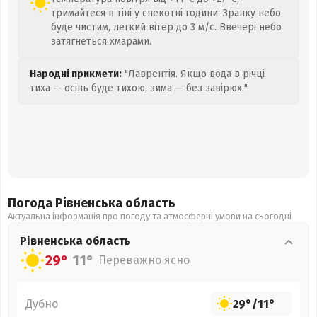
тримайтеся в тіні у спекотні години. Зранку небо
буде чистим, легкий вітер до 3 м/с. Ввечері небо
затягнеться хмарами.
Народні прикмети:
"Лаврентія. Якщо вода в річці
тиха — осінь буде тихою, зима — без завірюх."
Погода Рівненська
область
Актуальна інформація про погоду та атмосферні умови на сьогодні
Рівненська
область
29°
11°
Переважно ясно
Дубно
29°
/
11°