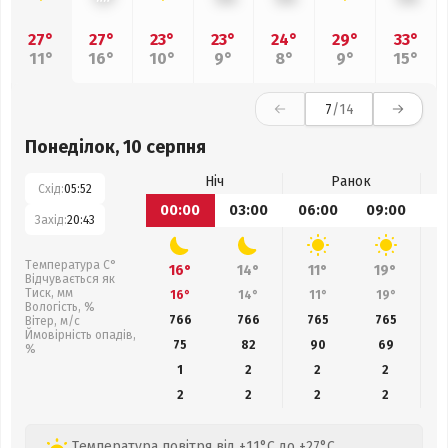
27°
27°
23°
23°
24°
29°
33°
11°
16°
10°
9°
8°
9°
15°
7
/14
Понеділок, 10 серпня
Ніч
Ранок
Схід:
05:52
00:00
03:00
06:00
09:00
1
Захід:
20:43
Температура С°
16°
14°
11°
19°
Відчувається як
Тиск, мм
16°
14°
11°
19°
Вологість, %
766
766
765
765
Вітер, м/с
Ймовірність опадів,
75
82
90
69
%
1
2
2
2
2
2
2
2
Температура повітря від +11°C до +27°C,