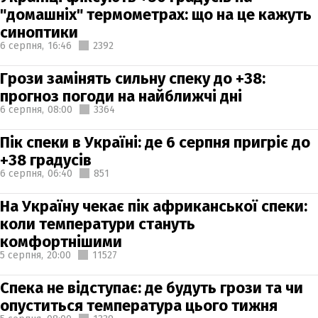
"домашніх" термометрах: що на це кажуть
синоптики
6 серпня,
16:46
2392
Грози замінять сильну спеку до +38:
прогноз погоди на найближчі дні
6 серпня,
08:00
3364
Пік спеки в Україні: де 6 серпня пригріє до
+38 градусів
6 серпня,
06:40
851
На Україну чекає пік африканської спеки:
коли температури стануть
комфортнішими
5 серпня,
20:00
11527
Спека не відступає: де будуть грози та чи
опуститься температура цього тижня