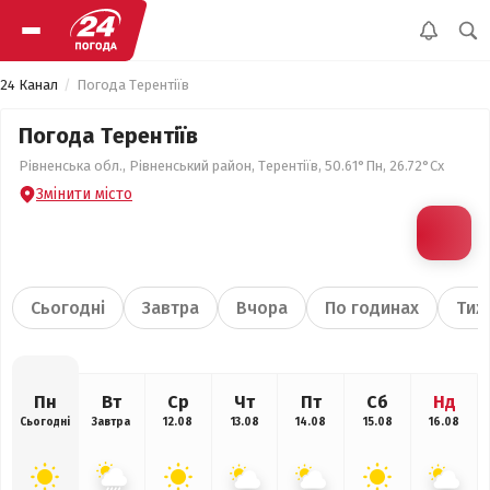
24 Канал
Погода Терентіїв
Погода Терентіїв
Рівненська обл., Рівненський район, Терентіїв, 50.61°Пн, 26.72°Сх
Змінити місто
Сьогодні
Завтра
Вчора
По годинах
Тиж
Пн
Вт
Ср
Чт
Пт
Сб
Нд
Сьогодні
Завтра
12.08
13.08
14.08
15.08
16.08