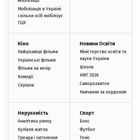
мобілізації
Мобілізація в Україні:
скільки осіб мобілізує
ТЦК
Кіно
Новини Освіти
Найцікавіші фільми
Міністерство освіти та
науки України
Українські фільми
Школа
Фільми на вечір
НМТ 2026
Комедії
Саморозвиток
Серіали
Навчання за кордоном
Нерухомість
Спорт
Аналітика ринку
Бокс
Купівля житла
Футбол
Тренди і натхнення
Теніс