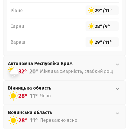
Рівне
29°
/
11°
Сарни
28°
/
9°
Вараш
29°
/
11°
Автономна Республіка Крим
32°
20°
Мінлива хмарність, слабкий дощ
Вінницька
область
28°
11°
Ясно
Волинська
область
28°
11°
Переважно ясно