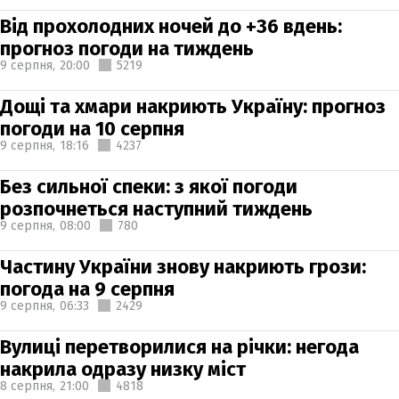
Від прохолодних ночей до +36 вдень:
прогноз погоди на тиждень
9 серпня,
20:00
5219
Дощі та хмари накриють Україну: прогноз
погоди на 10 серпня
9 серпня,
18:16
4237
Без сильної спеки: з якої погоди
розпочнеться наступний тиждень
9 серпня,
08:00
780
Частину України знову накриють грози:
погода на 9 серпня
9 серпня,
06:33
2429
Вулиці перетворилися на річки: негода
накрила одразу низку міст
8 серпня,
21:00
4818