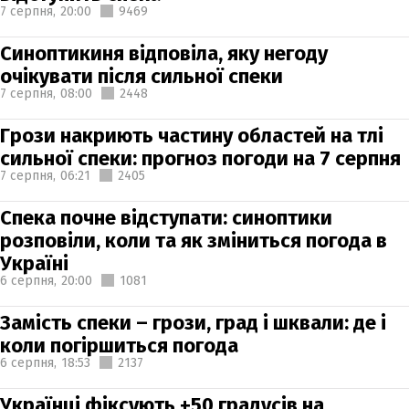
7 серпня,
20:00
9469
Синоптикиня відповіла, яку негоду
очікувати після сильної спеки
7 серпня,
08:00
2448
Грози накриють частину областей на тлі
сильної спеки: прогноз погоди на 7 серпня
7 серпня,
06:21
2405
Спека почне відступати: синоптики
розповіли, коли та як зміниться погода в
Україні
6 серпня,
20:00
1081
Замість спеки – грози, град і шквали: де і
коли погіршиться погода
6 серпня,
18:53
2137
Українці фіксують +50 градусів на