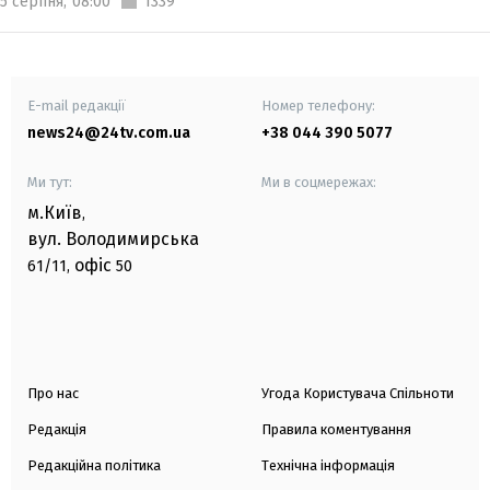
5 серпня,
08:00
1339
E-mail редакції
Номер телефону:
news24@24tv.com.ua
+38 044 390 5077
Ми тут:
Ми в соцмережах:
м.Київ
,
вул. Володимирська
офіс
61/11,
50
Про нас
Угода Користувача Спільноти
Редакція
Правила коментування
Редакційна політика
Технічна інформація