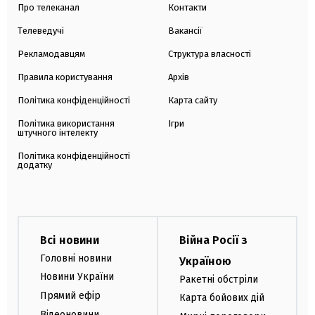
Про телеканал
Контакти
Телеведучі
Вакансії
Рекламодавцям
Структура власності
Правила користування
Архів
Політика конфіденційності
Карта сайту
Політика використання
Ігри
штучного інтелекту
Політика конфіденційності
додатку
Всі новини
Війна Росії з
Головні новини
Україною
Новини України
Ракетні обстріли
Прямий ефір
Карта бойових дій
Відеоновини