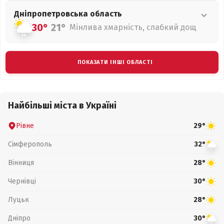
Дніпропетровська
область
30°
21°
Мінлива хмарність, слабкий дощ
ПОКАЗАТИ ІНШІ ОБЛАСТІ
Найбільші міста в Україні
Рівне
29°
Сімферополь
32°
Вінниця
28°
Чернівці
30°
Луцьк
28°
Дніпро
30°