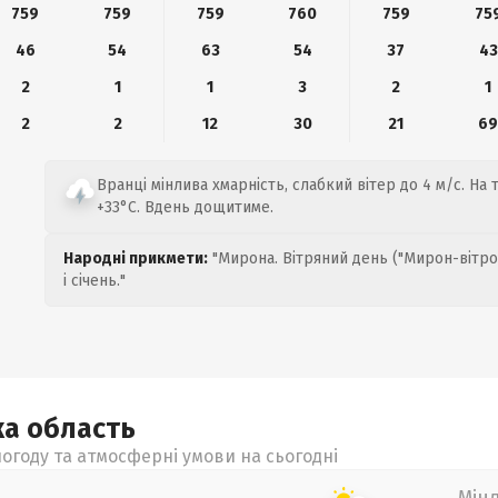
759
759
759
760
759
75
46
54
63
54
37
43
2
1
1
3
2
1
2
2
12
30
21
6
Вранці мінлива хмарність, слабкий вітер до 4 м/с. На 
+33°C. Вдень дощитиме.
Народні прикмети:
"Мирона. Вітряний день ("Мирон-вітро
і січень."
ка
область
огоду та атмосферні умови на сьогодні