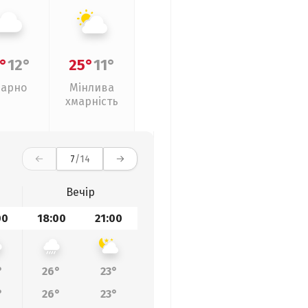
°
12°
25°
11°
арно
Мінлива
хмарність
7
/14
Вечір
00
18:00
21:00
°
26°
23°
°
26°
23°