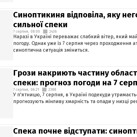
Синоптикиня відповіла, яку нег
сильної спеки
7 серпня,
08:00
2436
Наразі в Україні переважає слабкий вітер, який м
погоду. Однак уже із 7 серпня через проходження 
синоптична ситуація зміниться.
Грози накриють частину областе
спеки: прогноз погоди на 7 сер
7 серпня,
06:21
2388
У п'ятницю, 7 серпня, в Україні подекуди утримаєт
прогнозують мінливу хмарність та опади у низці рег
Спека почне відступати: синопт