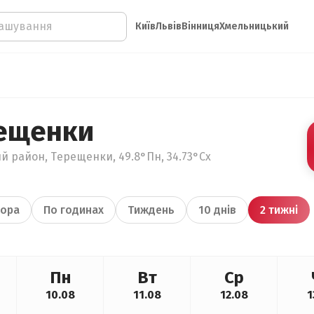
Київ
Львів
Вінниця
Хмельницький
ещенки
й район, Терещенки, 49.8°Пн, 34.73°Сх
ора
По годинах
Тиждень
10 днів
2 тижні
Пн
Вт
Ср
10.08
11.08
12.08
1