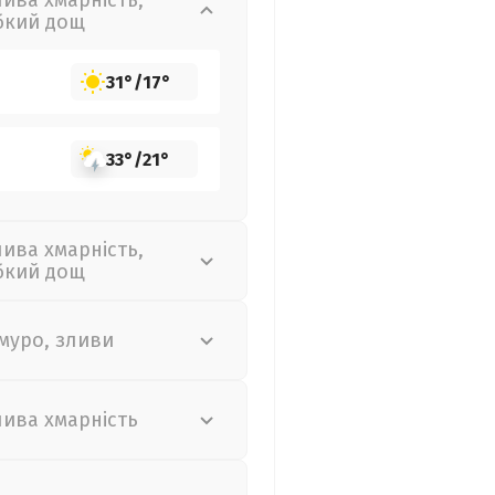
лива хмарність,
бкий дощ
31°
/
17°
33°
/
21°
лива хмарність,
бкий дощ
муро, зливи
лива хмарність