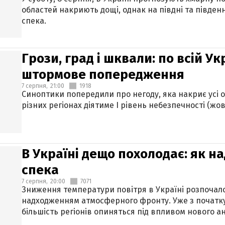
областей накриють дощі, однак на півдні та півден
спека.
Грози, град і шквали: по всій У
штормове попередження
7 серпня,
21:00
1918
Синоптики попередили про негоду, яка накриє усі об
різних регіонах діятиме І рівень небезпечності (жов
В Україні дещо похолодає: як н
спека
7 серпня,
20:00
7071
Зниження температури повітря в Україні розпочалос
надходженням атмосферного фронту. Уже з початку
більшість регіонів опиняться під впливом нового а