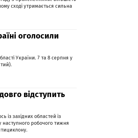
ному сході утримається сильна
країні оголосили
ласті України. 7 та 8 серпня у
тий).
адовго відступить
ь із західних областей із
 наступного робочого тижня
нтициклону.