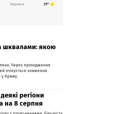
Черкаси
31°
та шквалами: якою
спека. Через проходження
ей очікується зниження
 у Криму.
 деякі регіони
а на 8 серпня
огоду з проясненнями. Більшість