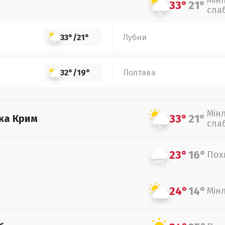
Мін
33°
21°
сла
33°
/
21°
Лубни
32°
/
19°
Полтава
Мін
33°
21°
ка Крим
сла
23°
16°
Пох
24°
14°
Мін