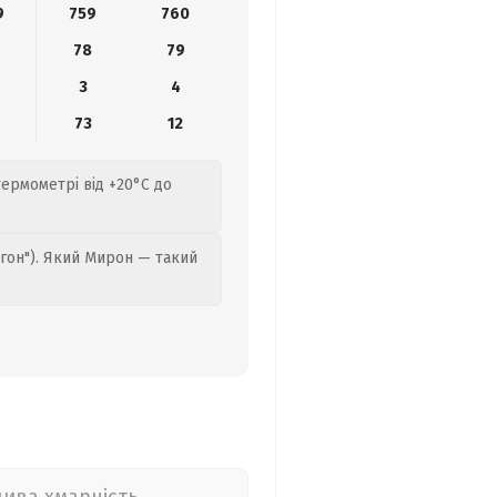
9
759
760
78
79
3
4
9
73
12
термометрі від +20°C до
гон"). Який Мирон — такий