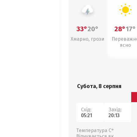
33°
20°
28°
17°
Хмарно, грози
Переважн
ясно
Субота, 8 серпня
Схід:
Захід:
05:21
20:13
Температура С°
Відчувається як