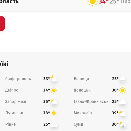
34°
25°
бласть
Пер
їні
Сімферополь
Вінниця
33°
23°
Дніпро
Донецьк
34°
38°
Запоріжжя
Івано-Франківськ
35°
25°
Луганськ
Миколаїв
38°
39°
Рівне
Суми
25°
30°