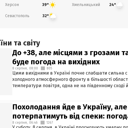
Херсон
Хмельницький
39°
24°
Севастополь
32°
ни та світу
До +38, але місцями з грозами 
буде погода на вихідних
8 серпня,
08:00
805
Цими вихідними в Україні почне слабшати сильна 
холодного атмосферного фронту в більшості област
температури повітря, одна не на південному сході й
Похолодання йде в Україну, але
потерпатимуть від спеки: погод
8 серпня,
06:46
1267
У суботу, 8 серпня, в Україні прогнозують хмарну п