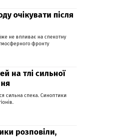
оду очікувати після
айже не впливає на спекотну
атмосферного фронту
й на тлі сильної
пня
ься сильна спека. Синоптики
іонів.
ики розповіли,