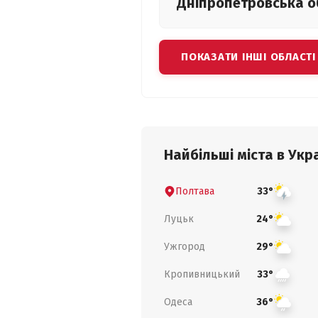
Дніпропетровська
о
ПОКАЗАТИ ІНШІ ОБЛАСТІ
Найбільші міста в Укра
Полтава
33°
Луцьк
24°
Ужгород
29°
Кропивницький
33°
Одеса
36°