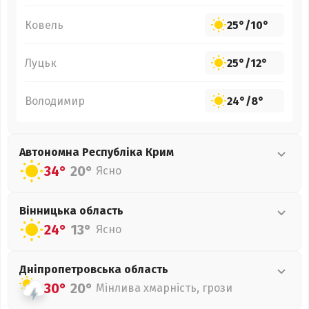
Ковель
25°
/
10°
Луцьк
25°
/
12°
Володимир
24°
/
8°
Автономна Республіка Крим
34°
20°
Ясно
Вінницька
область
24°
13°
Ясно
Дніпропетровська
область
30°
20°
Мінлива хмарність, грози