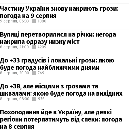
Частину України знову накриють грози:
погода на 9 серпня
9 серпня,
06:33
1880
Вулиці перетворилися на річки: негода
накрила одразу низку міст
8 серпня,
21:00
4209
До +33 градусів і локальні грози: якою
буде погода найближчими днями
8 серпня,
20:00
749
До +38, але місцями з грозами та
шквалами: якою буде погода на вихідних
8 серпня,
08:00
976
Похолодання йде в Україну, але деякі
регіони потерпатимуть від спеки: погода
на 8 серпня