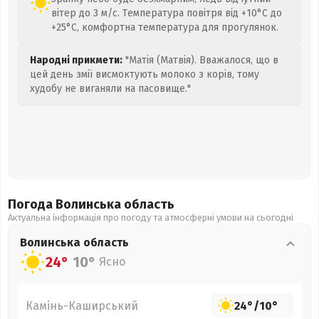
вітер до 3 м/с. Температура повітря від +10°C до
+25°C, комфортна температура для прогулянок.
Народні прикмети:
"Матія (Матвія). Вважалося, що в
цей день змії висмоктують молоко з корів, тому
худобу не виганяли на пасовище."
Погода Волинська
область
Актуальна інформація про погоду та атмосферні умови на сьогодні
Волинська
область
24°
10°
Ясно
Камінь-Каширський
24°
/
10°