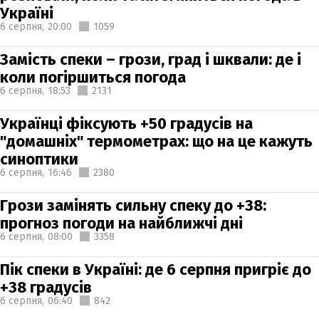
Україні
6 серпня,
20:00
1059
Замість спеки – грози, град і шквали: де і
коли погіршиться погода
6 серпня,
18:53
2131
Українці фіксують +50 градусів на
"домашніх" термометрах: що на це кажуть
синоптики
6 серпня,
16:46
2380
Грози замінять сильну спеку до +38:
прогноз погоди на найближчі дні
6 серпня,
08:00
3358
Пік спеки в Україні: де 6 серпня пригріє до
+38 градусів
6 серпня,
06:40
842