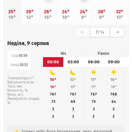
25°
29°
26°
24°
24°
28°
32°
10°
12°
16°
10°
9°
9°
13°
7
/14
Неділя, 9 серпня
Ніч
Ранок
Схід:
05:59
00:00
03:00
06:00
09:00
1
Захід:
20:52
Температура С°
16°
13°
11°
16°
Відчувається як
Тиск, мм
16°
13°
11°
16°
Вологість, %
767
767
767
768
Вітер, м/с
Ймовірність опадів,
73
69
75
64
%
3
3
3
2
2
2
2
2
Зранку небо буде безхмарним, ледь відчутний