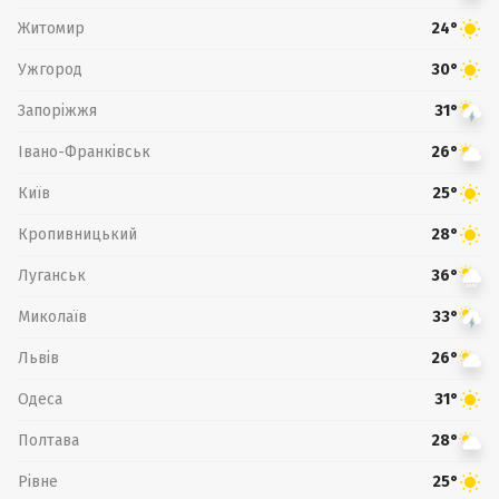
Житомир
24°
Ужгород
30°
Запоріжжя
31°
Івано-Франківськ
26°
Київ
25°
Кропивницький
28°
Луганськ
36°
Миколаїв
33°
Львів
26°
Одеса
31°
Полтава
28°
Рівне
25°