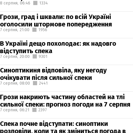
8 серпня,
06:46
1334
Грози, град і шквали: по всій Україні
оголосили штормове попередження
7 серпня,
21:00
1956
В Україні дещо похолодає: як надовго
відступить спека
7 серпня,
20:00
9301
Синоптикиня відповіла, яку негоду
очікувати після сильної спеки
7 серпня,
08:00
2441
Грози накриють частину областей на тлі
сильної спеки: прогноз погоди на 7 серпня
7 серпня,
06:21
2397
Спека почне відступати: синоптики
розповіли, коли та як зміниться погода в