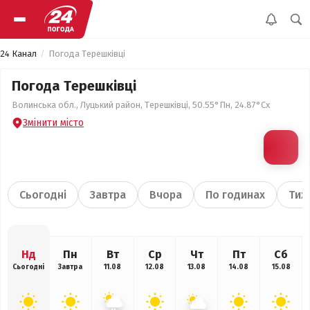
24 Канал
Погода Терешківці
Погода Терешківці
Волинська обл., Луцький район, Терешківці, 50.55°Пн, 24.87°Сх
Змінити місто
Сьогодні
Завтра
Вчора
По годинах
Тиж
Нд
Пн
Вт
Ср
Чт
Пт
Сб
Сьогодні
Завтра
11.08
12.08
13.08
14.08
15.08