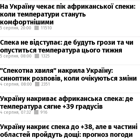
На Україну чекає пік африканської спеки:
коли температури стануть
комфортнішими
5 серпня,
20:00
11510
Спека не відступає: де будуть грози та чи
опуститься температура цього тижня
5 серпня,
08:00
1325
"Спекотна хвиля" накрила Україну:
синоптик розповів, коли очікуються зміни
4 серпня,
08:00
2351
Україну накриває африканська спека: де
температура сягне +39 градусів
4 серпня,
07:32
916
Україну накриє спека до +38, але в частині
областей пройдуть дощі: прогноз погоди