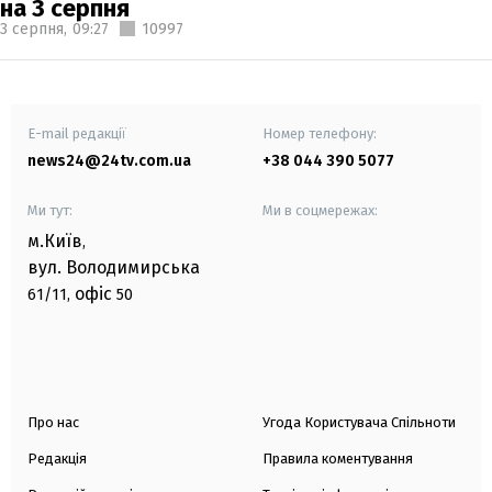
на 3 серпня
3 серпня,
09:27
10997
E-mail редакції
Номер телефону:
news24@24tv.com.ua
+38 044 390 5077
Ми тут:
Ми в соцмережах:
м.Київ
,
вул. Володимирська
офіс
61/11,
50
Про нас
Угода Користувача Спільноти
Редакція
Правила коментування