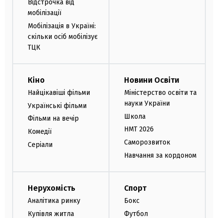
Відстрочка від
мобілізації
Мобілізація в Україні:
скільки осіб мобілізує
ТЦК
Кіно
Новини Освіти
Найцікавіші фільми
Міністерство освіти та
науки України
Українські фільми
Школа
Фільми на вечір
НМТ 2026
Комедії
Саморозвиток
Серіали
Навчання за кордоном
Нерухомість
Спорт
Аналітика ринку
Бокс
Купівля житла
Футбол