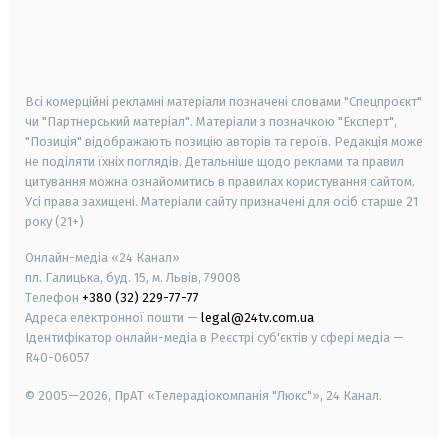
android
apple
smart tv
samsung smart tv
Всі комерційні рекламні матеріали позначені словами "Спецпроєкт"
чи "Партнерський матеріал". Матеріали з позначкою "Експерт",
"Позиція" відображають позицію авторів та героїв. Редакція може
не поділяти їхніх поглядів. Детальніше щодо реклами та правил
цитування можна ознайомитись в правилах користування сайтом.
Усі права захищені.
Матеріали сайту призначені для осіб старше
21
року (21+)
Онлайн-медіа «24 Канал»
пл. Галицька, буд. 15, м. Львів, 79008
Телефон
+380 (32) 229-77-77
Адреса електронної пошти —
legal@24tv.com.ua
Ідентифікатор онлайн-медіа в Реєстрі суб'єктів у сфері медіа —
R40-06057
© 2005—2026,
ПрАТ «Телерадіокомпанія "Люкс"», 24 Канал.