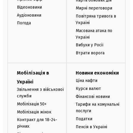
Карта бойових дій
Відеоновини
Мирні переговори
Аудіоновини
Повітряна тривога в
Україні
Погода
Масована атака по
Україні
Вибухи у Росії
Втрати ворога
Мобілізація в
Новини економіки
Ціна нафти
Україні
Курси валют
Звільнення з військової
служби
Фінансові новини
Мобілізація 50+
Тарифи на комунальні
послуги
Мобілізація жінок
Податки
Контракт для 18-24-
річних
Пенсія в Україні