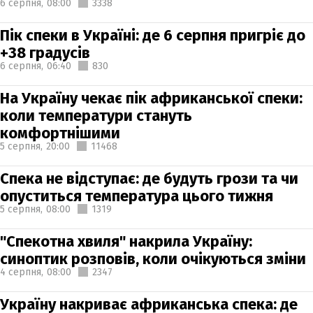
6 серпня,
08:00
3338
Пік спеки в Україні: де 6 серпня пригріє до
+38 градусів
6 серпня,
06:40
830
На Україну чекає пік африканської спеки:
коли температури стануть
комфортнішими
5 серпня,
20:00
11468
Спека не відступає: де будуть грози та чи
опуститься температура цього тижня
5 серпня,
08:00
1319
"Спекотна хвиля" накрила Україну:
синоптик розповів, коли очікуються зміни
4 серпня,
08:00
2347
Україну накриває африканська спека: де