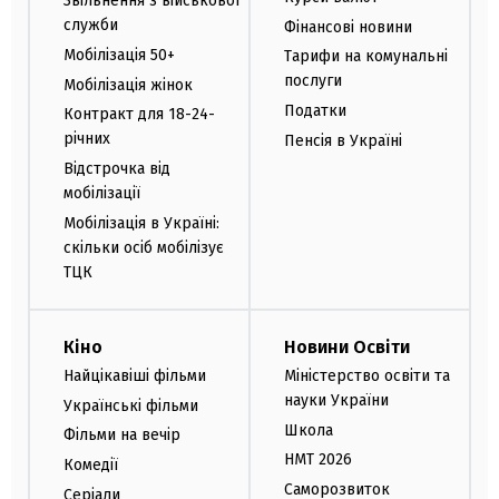
Звільнення з військової
служби
Фінансові новини
Мобілізація 50+
Тарифи на комунальні
послуги
Мобілізація жінок
Податки
Контракт для 18-24-
річних
Пенсія в Україні
Відстрочка від
мобілізації
Мобілізація в Україні:
скільки осіб мобілізує
ТЦК
Кіно
Новини Освіти
Найцікавіші фільми
Міністерство освіти та
науки України
Українські фільми
Школа
Фільми на вечір
НМТ 2026
Комедії
Саморозвиток
Серіали