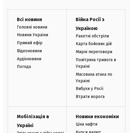
Всі новини
Війна Росії з
Головні новини
Україною
Новини України
Ракетні обстріли
Прямий ефір
Карта бойових дій
Відеоновини
Мирні переговори
Аудіоновини
Повітряна тривога в
Україні
Погода
Масована атака по
Україні
Вибухи у Росії
Втрати ворога
Мобілізація в
Новини економіки
Ціна нафти
Україні
Курси валют