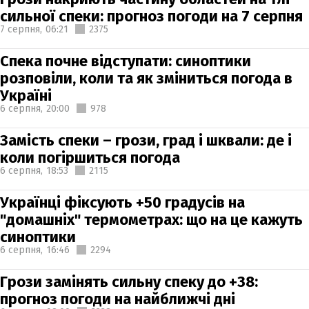
сильної спеки: прогноз погоди на 7 серпня
7 серпня,
06:21
2375
Спека почне відступати: синоптики
розповіли, коли та як зміниться погода в
Україні
6 серпня,
20:00
978
Замість спеки – грози, град і шквали: де і
коли погіршиться погода
6 серпня,
18:53
2115
Українці фіксують +50 градусів на
"домашніх" термометрах: що на це кажуть
синоптики
6 серпня,
16:46
2294
Грози замінять сильну спеку до +38:
прогноз погоди на найближчі дні