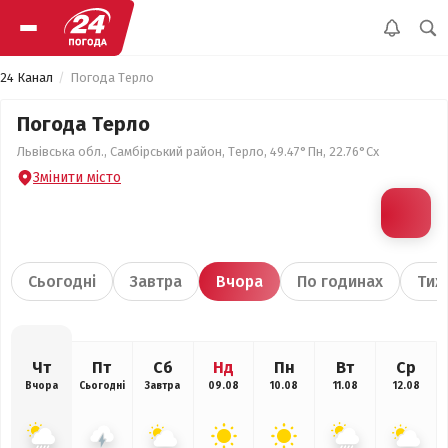
24 Канал
Погода Терло
Погода Терло
Львівська обл., Самбірський район, Терло, 49.47°Пн, 22.76°Сх
Змінити місто
Сьогодні
Завтра
Вчора
По годинах
Тиж
Чт
Пт
Сб
Нд
Пн
Вт
Ср
Вчора
Сьогодні
Завтра
09.08
10.08
11.08
12.08