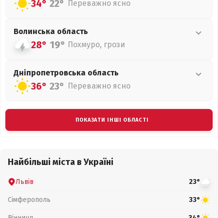
34°
22°
Переважно ясно
Волинська
область
28°
19°
Похмуро, грози
Дніпропетровська
область
36°
23°
Переважно ясно
ПОКАЗАТИ ІНШІ ОБЛАСТІ
Найбільші міста в Україні
Львів
23°
Сімферополь
33°
Вінниця
34°