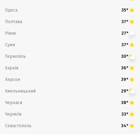
Одеса
35°
Полтава
37°
Рівне
27°
Суми
37°
Тернопіль
30°
Харків
36°
Херсон
39°
Хмельницький
29°
Черкаси
38°
Чернігів
33°
Севастополь
34°