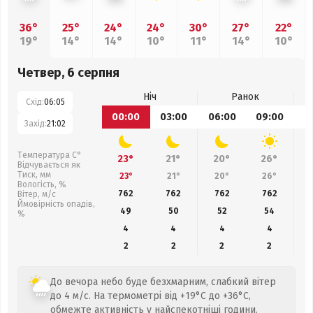
36°
25°
24°
24°
30°
27°
22°
19°
14°
14°
10°
11°
14°
10°
Четвер, 6 серпня
Ніч
Ранок
Схід:
06:05
00:00
03:00
06:00
09:00
1
Захід:
21:02
Температура С°
23°
21°
20°
26°
Відчувається як
Тиск, мм
23°
21°
20°
26°
Вологість, %
762
762
762
762
Вітер, м/с
Ймовірність опадів,
49
50
52
54
%
4
4
4
4
2
2
2
2
До вечора небо буде безхмарним, слабкий вітер
до 4 м/с. На термометрі від +19°C до +36°C,
обмежте активність у найспекотніші години.