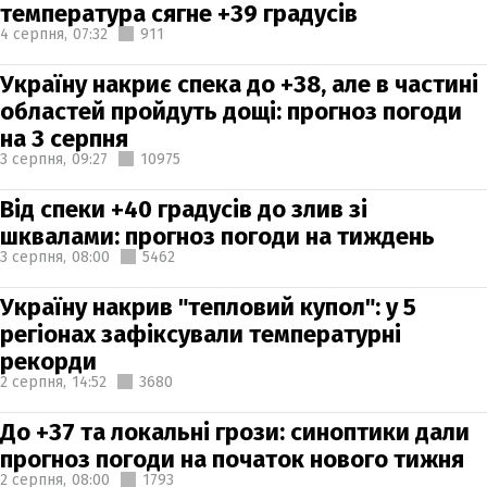
температура сягне +39 градусів
4 серпня,
07:32
911
Україну накриє спека до +38, але в частині
областей пройдуть дощі: прогноз погоди
на 3 серпня
3 серпня,
09:27
10975
Від спеки +40 градусів до злив зі
шквалами: прогноз погоди на тиждень
3 серпня,
08:00
5462
Україну накрив "тепловий купол": у 5
регіонах зафіксували температурні
рекорди
2 серпня,
14:52
3680
До +37 та локальні грози: синоптики дали
прогноз погоди на початок нового тижня
2 серпня,
08:00
1793