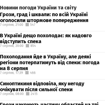
Новини погоди України та світу
Грози, град і шквали: по всій Україні
оголосили штормове попередження
7 серпня,
21:00
547
В Україні дещо похолодає: як надовго
відступить спека
7 серпня,
20:00
854
Похолодання йде в Україну, але деякі
регіони потерпатимуть від спеки: погода
на 8 серпня
7 серпня,
17:39
466
Синоптикиня відповіла, яку негоду
очікувати після сильної спеки
7 серпня,
08:00
2415
Грози накриють частину областей на тлі