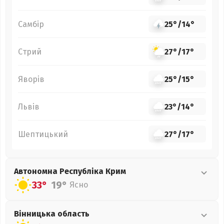
Самбір
25°
/
14°
Стрий
27°
/
17°
Яворів
25°
/
15°
Львів
23°
/
14°
Шептицький
27°
/
17°
Автономна Республіка Крим
33°
19°
Ясно
Вінницька
область