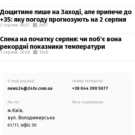
Дощитиме лише на Заході, але припече до
+35: яку погоду прогнозують на 2 серпня
2 серпня,
06:57
2697
Спека на початку серпня: чи поб'є вона
рекордні показники температури
1 серпня,
20:00
1540
E-mail редакції
Номер телефону:
news24@24tv.com.ua
+38 044 390 5077
Ми тут:
Ми в соцмережах:
м.Київ
,
вул. Володимирська
офіс
61/11,
50