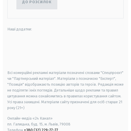
ДО РОЗСИЛОК
Наші додатки:
android
apple
smart tv
samsung smart tv
Всі комерційні рекламні матеріали позначені словами "Спецпроєкт"
чи "Партнерський матеріал". Матеріали з позначкою "Експерт",
"Позиція" відображають позицію авторів та героїв. Редакція може
не поділяти їхніх поглядів. Детальніше щодо реклами та правил
цитування можна ознайомитись в правилах користування сайтом.
Усі права захищені.
Матеріали сайту призначені для осіб старше
21
року (21+)
Онлайн-медіа «24 Канал»
пл. Галицька, буд. 15, м. Львів, 79008
Телефон
+380 (32) 229-77-77