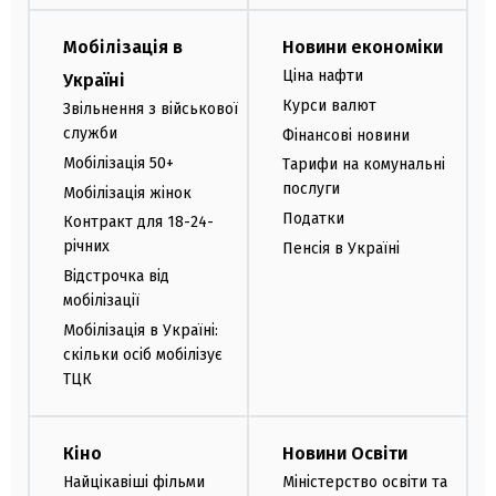
Мобілізація в
Новини економіки
Ціна нафти
Україні
Курси валют
Звільнення з військової
служби
Фінансові новини
Мобілізація 50+
Тарифи на комунальні
послуги
Мобілізація жінок
Податки
Контракт для 18-24-
річних
Пенсія в Україні
Відстрочка від
мобілізації
Мобілізація в Україні:
скільки осіб мобілізує
ТЦК
Кіно
Новини Освіти
Найцікавіші фільми
Міністерство освіти та