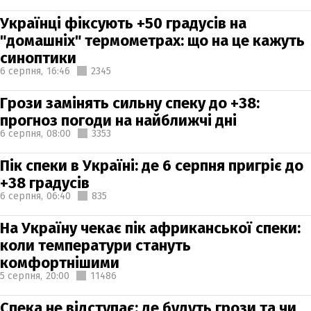
Українці фіксують +50 градусів на
"домашніх" термометрах: що на це кажуть
синоптики
6 серпня,
16:46
2345
Грози замінять сильну спеку до +38:
прогноз погоди на найближчі дні
6 серпня,
08:00
3353
Пік спеки в Україні: де 6 серпня пригріє до
+38 градусів
6 серпня,
06:40
835
На Україну чекає пік африканської спеки:
коли температури стануть
комфортнішими
5 серпня,
20:00
11486
Спека не відступає: де будуть грози та чи