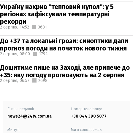
Україну накрив "тепловий купол": у 5
регіонах зафіксували температурні
рекорди
2 серпня,
14:52
3681
До +37 та локальні грози: синоптики дали
прогноз погоди на початок нового тижня
2 серпня,
08:00
1794
Дощитиме лише на Заході, але припече до
+35: яку погоду прогнозують на 2 серпня
2 серпня,
06:57
2698
E-mail редакції
Номер телефону:
news24@24tv.com.ua
+38 044 390 5077
Ми тут:
Ми в соцмережах: