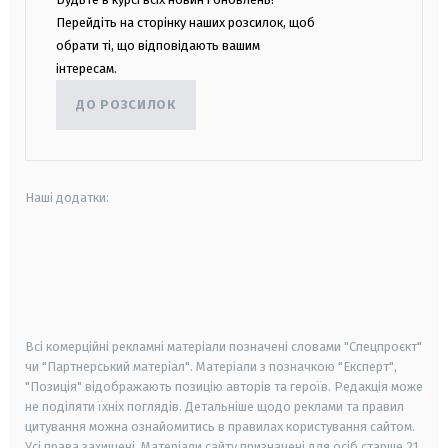
Перейдіть на сторінку наших розсилок, щоб
обрати ті, що відповідають вашим
інтересам.
ДО РОЗСИЛОК
Наші додатки:
android
apple
smart tv
samsung smart tv
Всі комерційні рекламні матеріали позначені словами "Спецпроєкт"
чи "Партнерський матеріал". Матеріали з позначкою "Експерт",
"Позиція" відображають позицію авторів та героїв. Редакція може
не поділяти їхніх поглядів. Детальніше щодо реклами та правил
цитування можна ознайомитись в правилах користування сайтом.
Усі права захищені.
Матеріали сайту призначені для осіб старше
21