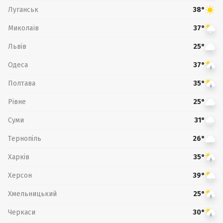
Луганськ
38°
Миколаїв
37°
Львів
25°
Одеса
37°
Полтава
35°
Рівне
25°
Суми
31°
Тернопіль
26°
Харків
35°
Херсон
39°
Хмельницький
25°
Черкаси
30°