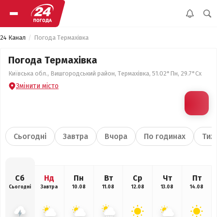
24 Канал
Погода Термахівка
Погода Термахівка
Київська обл., Вишгородський район, Термахівка, 51.02°Пн, 29.7°Сх
Змінити місто
Сьогодні
Завтра
Вчора
По годинах
Тиж
Сб
Нд
Пн
Вт
Ср
Чт
Пт
Сьогодні
Завтра
10.08
11.08
12.08
13.08
14.08