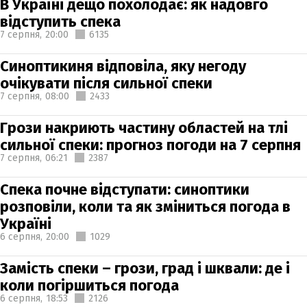
В Україні дещо похолодає: як надовго
відступить спека
7 серпня,
20:00
6135
Синоптикиня відповіла, яку негоду
очікувати після сильної спеки
7 серпня,
08:00
2433
Грози накриють частину областей на тлі
сильної спеки: прогноз погоди на 7 серпня
7 серпня,
06:21
2387
Спека почне відступати: синоптики
розповіли, коли та як зміниться погода в
Україні
6 серпня,
20:00
1029
Замість спеки – грози, град і шквали: де і
коли погіршиться погода
6 серпня,
18:53
2126