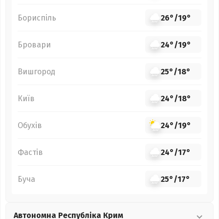
Бориспіль
26°
/
19°
Бровари
24°
/
19°
Вишгород
25°
/
18°
Київ
24°
/
18°
Обухів
24°
/
19°
Фастів
24°
/
17°
Буча
25°
/
17°
Автономна Республіка Крим