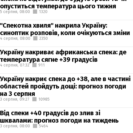
опуститься температура цього тижня
5 серпня,
08:00
1320
"Спекотна хвиля" накрила Україну:
синоптик розповів, коли очікуються зміни
4 серпня,
08:00
2350
Україну накриває африканська спека: де
температура сягне +39 градусів
4 серпня,
07:32
911
Україну накриє спека до +38, але в частині
областей пройдуть дощі: прогноз погоди
на 3 серпня
3 серпня,
09:27
10985
Від спеки +40 градусів до злив зі
шквалами: прогноз погоди на тиждень
3 серпня,
08:00
5464