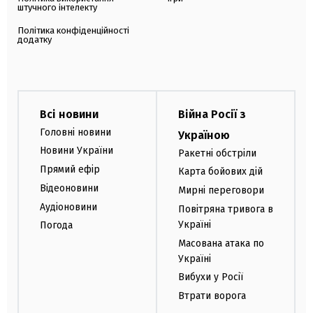
штучного інтелекту
Політика конфіденційності
додатку
Всі новини
Війна Росії з
Головні новини
Україною
Новини України
Ракетні обстріли
Прямий ефір
Карта бойових дій
Відеоновини
Мирні переговори
Аудіоновини
Повітряна тривога в
Україні
Погода
Масована атака по
Україні
Вибухи у Росії
Втрати ворога