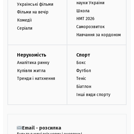
науки України
Українські фільми
Школа
Фільми на вечір
НМТ 2026
Комедії
Саморозвиток
Серіали
Навчання за кордоном
Нерухомість
Спорт
Аналітика ринку
Бокс
Купівля житла
Футбол
Тренди і натхнення
Теніс
Біатлон
Інші види спорту
Email - розсилка
Будьте в курсі всіх новин і оновлень!