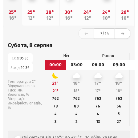
25°
25°
28°
30°
24°
24°
26°
16°
12°
12°
16°
12°
10°
10°
7
/14
Субота, 8 серпня
Ніч
Ранок
Схід:
05:36
00:00
03:00
06:00
09:00
1
Захід:
20:36
Температура С°
21°
18°
17°
18°
Відчувається як
Тиск, мм
21°
18°
17°
18°
Вологість, %
762
762
762
763
Вітер, м/с
Ймовірність опадів,
78
80
76
66
%
4
4
4
5
3
2
13
27
Очікується від +16°C до +25°C. До обіду хмарно.