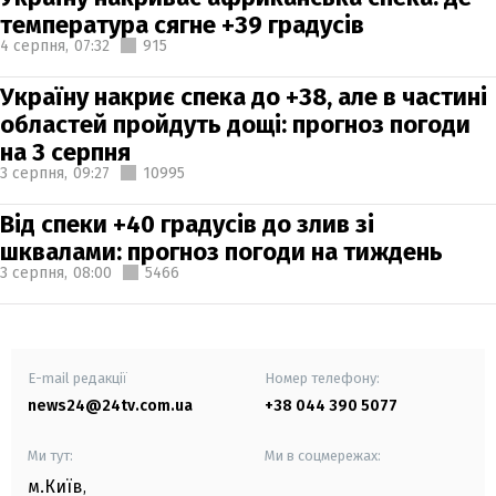
температура сягне +39 градусів
4 серпня,
07:32
915
Україну накриє спека до +38, але в частині
областей пройдуть дощі: прогноз погоди
на 3 серпня
3 серпня,
09:27
10995
Від спеки +40 градусів до злив зі
шквалами: прогноз погоди на тиждень
3 серпня,
08:00
5466
E-mail редакції
Номер телефону:
news24@24tv.com.ua
+38 044 390 5077
Ми тут:
Ми в соцмережах:
м.Київ
,