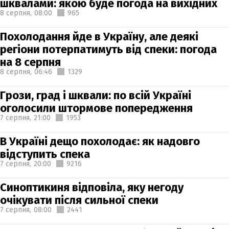
шквалами: якою буде погода на вихідних
8 серпня,
08:00
965
Похолодання йде в Україну, але деякі
регіони потерпатимуть від спеки: погода
на 8 серпня
8 серпня,
06:46
1329
Грози, град і шквали: по всій Україні
оголосили штормове попередження
7 серпня,
21:00
1953
В Україні дещо похолодає: як надовго
відступить спека
7 серпня,
20:00
9216
Синоптикиня відповіла, яку негоду
очікувати після сильної спеки
7 серпня,
08:00
2441