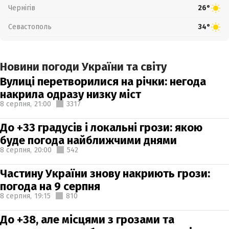
Чернігів
26°
Севастополь
34°
Новини погоди України та світу
Вулиці перетворилися на річки: негода
накрила одразу низку міст
8 серпня,
21:00
3317
До +33 градусів і локальні грози: якою
буде погода найближчими днями
8 серпня,
20:00
542
Частину України знову накриють грози:
погода на 9 серпня
8 серпня,
19:15
810
До +38, але місцями з грозами та