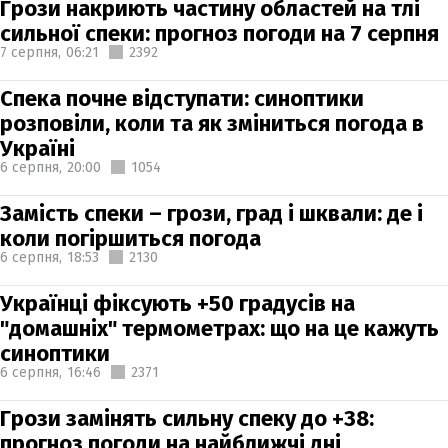
Грози накриють частину областей на тлі
сильної спеки: прогноз погоди на 7 серпня
7 серпня,
06:21
2392
Спека почне відступати: синоптики
розповіли, коли та як зміниться погода в
Україні
6 серпня,
20:00
1054
Замість спеки – грози, град і шквали: де і
коли погіршиться погода
6 серпня,
18:53
2130
Українці фіксують +50 градусів на
"домашніх" термометрах: що на це кажуть
синоптики
6 серпня,
16:46
2371
Грози замінять сильну спеку до +38:
прогноз погоди на найближчі дні