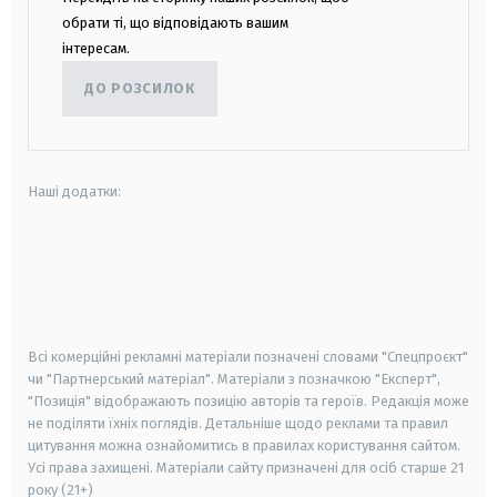
обрати ті, що відповідають вашим
інтересам.
ДО РОЗСИЛОК
Наші додатки:
android
apple
smart tv
samsung smart tv
Всі комерційні рекламні матеріали позначені словами "Спецпроєкт"
чи "Партнерський матеріал". Матеріали з позначкою "Експерт",
"Позиція" відображають позицію авторів та героїв. Редакція може
не поділяти їхніх поглядів. Детальніше щодо реклами та правил
цитування можна ознайомитись в правилах користування сайтом.
Усі права захищені.
Матеріали сайту призначені для осіб старше
21
року (21+)