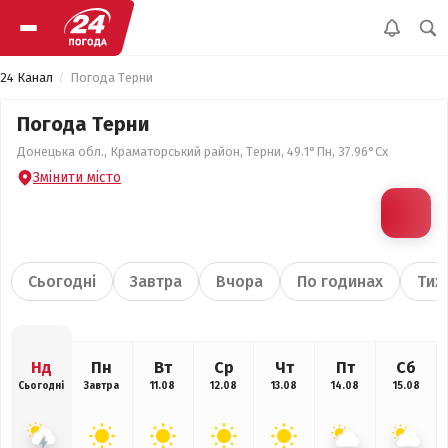
24 Канал
Погода Терни
Погода Терни
Донецька обл., Краматорський район, Терни, 49.1°Пн, 37.96°Сх
Змінити місто
Сьогодні
Завтра
Вчора
По годинах
Тиж
Нд
Пн
Вт
Ср
Чт
Пт
Сб
Сьогодні
Завтра
11.08
12.08
13.08
14.08
15.08