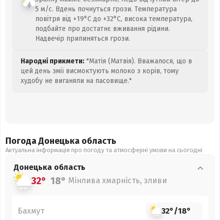
5 м/с. Вдень почнуться грози. Температура
повітря від +19°C до +32°C, висока температура,
подбайте про достатнє вживання рідини.
Надвечір припиняться грози.
Народні прикмети:
"Матія (Матвія). Вважалося, що в
цей день змії висмоктують молоко з корів, тому
худобу не виганяли на пасовище."
Погода Донецька
область
Актуальна інформація про погоду та атмосферні умови на сьогодні
Донецька
область
32°
18°
Мінлива хмарність, зливи
Бахмут
32°
/
18°