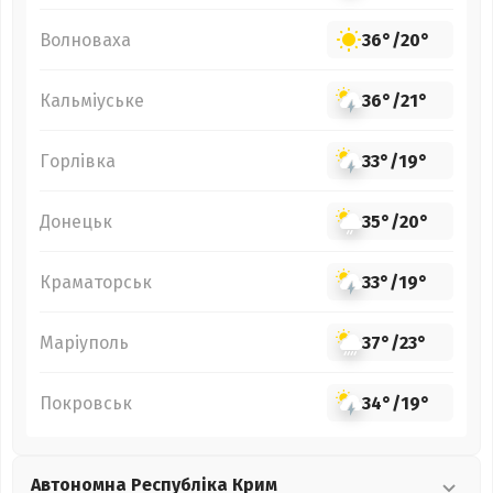
Волноваха
36°
/
20°
Кальміуське
36°
/
21°
Горлівка
33°
/
19°
Донецьк
35°
/
20°
Краматорськ
33°
/
19°
Маріуполь
37°
/
23°
Покровськ
34°
/
19°
Автономна Республіка Крим