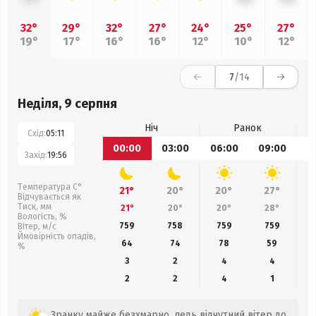
32°
29°
32°
27°
24°
25°
27°
19°
17°
16°
16°
12°
10°
12°
7
/14
Неділя, 9 серпня
Ніч
Ранок
Схід:
05:11
00:00
03:00
06:00
09:00
1
Захід:
19:56
Температура С°
21°
20°
20°
27°
Відчувається як
Тиск, мм
21°
20°
20°
28°
Вологість, %
759
758
759
759
Вітер, м/с
Ймовірність опадів,
64
74
78
59
%
3
2
4
4
2
2
4
1
Зранку майже безхмарно, ледь відчутний вітер до