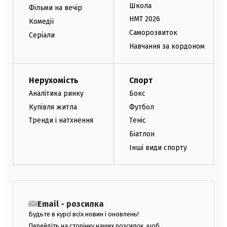
Школа
Фільми на вечір
НМТ 2026
Комедії
Саморозвиток
Серіали
Навчання за кордоном
Нерухомість
Спорт
Аналітика ринку
Бокс
Купівля житла
Футбол
Тренди і натхнення
Теніс
Біатлон
Інші види спорту
Email - розсилка
Будьте в курсі всіх новин і оновлень!
Перейдіть на сторінку наших розсилок, щоб