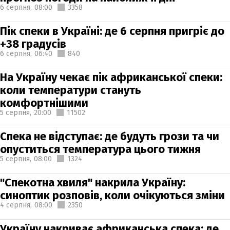
6 серпня,
08:00
3358
Пік спеки в Україні: де 6 серпня пригріє до
+38 градусів
6 серпня,
06:40
840
На Україну чекає пік африканської спеки:
коли температури стануть
комфортнішими
5 серпня,
20:00
11502
Спека не відступає: де будуть грози та чи
опуститься температура цього тижня
5 серпня,
08:00
1324
"Спекотна хвиля" накрила Україну:
синоптик розповів, коли очікуються зміни
4 серпня,
08:00
2350
Україну накриває африканська спека: де