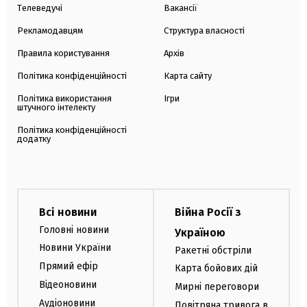
Телеведучі
Вакансії
Рекламодавцям
Структура власності
Правила користування
Архів
Політика конфіденційності
Карта сайту
Політика використання
Ігри
штучного інтелекту
Політика конфіденційності
додатку
Всі новини
Війна Росії з
Головні новини
Україною
Новини України
Ракетні обстріли
Прямий ефір
Карта бойових дій
Відеоновини
Мирні переговори
Аудіоновини
Повітряна тривога в