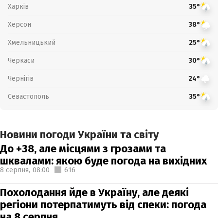
Харків
35°
Херсон
38°
Хмельницький
25°
Черкаси
30°
Чернігів
24°
Севастополь
35°
Новини погоди України та світу
До +38, але місцями з грозами та
шквалами: якою буде погода на вихідних
8 серпня,
08:00
616
Похолодання йде в Україну, але деякі
регіони потерпатимуть від спеки: погода
на 8 серпня