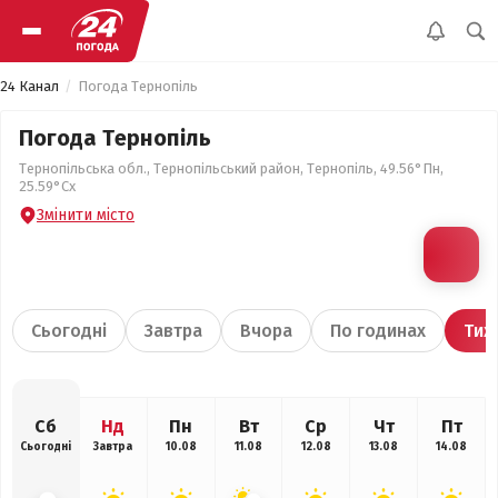
24 Канал
Погода Тернопіль
Погода Тернопіль
Тернопільська обл., Тернопільський район, Тернопіль, 49.56°Пн,
25.59°Сх
Змінити місто
Сьогодні
Завтра
Вчора
По годинах
Тиж
Сб
Нд
Пн
Вт
Ср
Чт
Пт
Сьогодні
Завтра
10.08
11.08
12.08
13.08
14.08