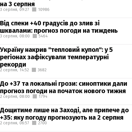
на 3 серпня
3 серпня,
09:27
10986
Від спеки +40 градусів до злив зі
шквалами: прогноз погоди на тиждень
3 серпня,
08:00
5464
Україну накрив "тепловий купол": у 5
регіонах зафіксували температурні
рекорди
2 серпня,
14:52
3682
До +37 та локальні грози: синоптики дали
прогноз погоди на початок нового тижня
2 серпня,
08:00
1794
Дощитиме лише на Заході, але припече до
+35: яку погоду прогнозують на 2 серпня
2 серпня,
06:57
2700