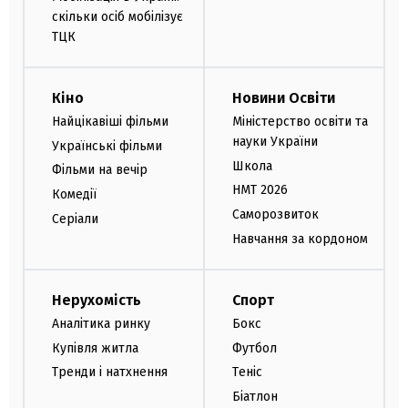
скільки осіб мобілізує
ТЦК
Кіно
Новини Освіти
Найцікавіші фільми
Міністерство освіти та
науки України
Українські фільми
Школа
Фільми на вечір
НМТ 2026
Комедії
Саморозвиток
Серіали
Навчання за кордоном
Нерухомість
Спорт
Аналітика ринку
Бокс
Купівля житла
Футбол
Тренди і натхнення
Теніс
Біатлон