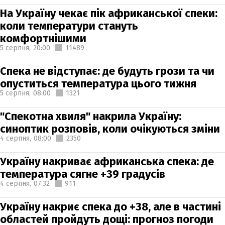
На Україну чекає пік африканської спеки:
коли температури стануть
комфортнішими
5 серпня,
20:00
11489
Спека не відступає: де будуть грози та чи
опуститься температура цього тижня
5 серпня,
08:00
1321
"Спекотна хвиля" накрила Україну:
синоптик розповів, коли очікуються зміни
4 серпня,
08:00
2350
Україну накриває африканська спека: де
температура сягне +39 градусів
4 серпня,
07:32
911
Україну накриє спека до +38, але в частині
областей пройдуть дощі: прогноз погоди