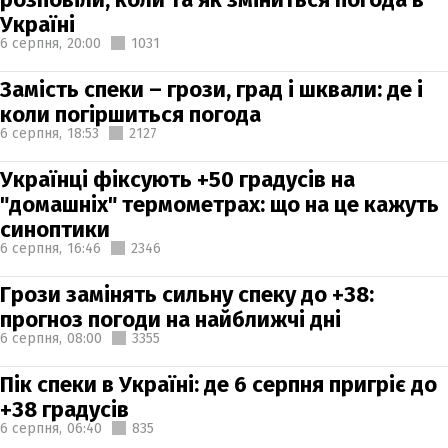
Україні
6 серпня,
20:00
1031
Замість спеки – грози, град і шквали: де і
коли погіршиться погода
6 серпня,
18:53
2127
Українці фіксують +50 градусів на
"домашніх" термометрах: що на це кажуть
синоптики
6 серпня,
16:46
2346
Грози замінять сильну спеку до +38:
прогноз погоди на найближчі дні
6 серпня,
08:00
3355
Пік спеки в Україні: де 6 серпня пригріє до
+38 градусів
6 серпня,
06:40
835