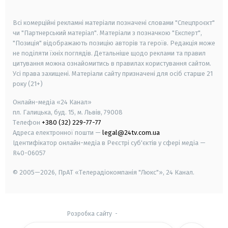
smart tv
samsung smart tv
Всі комерційні рекламні матеріали позначені словами "Спецпроєкт"
чи "Партнерський матеріал". Матеріали з позначкою "Експерт",
"Позиція" відображають позицію авторів та героїв. Редакція може
не поділяти їхніх поглядів. Детальніше щодо реклами та правил
цитування можна ознайомитись в правилах користування сайтом.
Усі права захищені.
Матеріали сайту призначені для осіб старше
21
року (21+)
Онлайн-медіа «24 Канал»
пл. Галицька, буд. 15, м. Львів, 79008
Телефон
+380 (32) 229-77-77
Адреса електронної пошти —
legal@24tv.com.ua
Ідентифікатор онлайн-медіа в Реєстрі суб'єктів у сфері медіа —
R40-06057
© 2005—2026,
ПрАТ «Телерадіокомпанія "Люкс"», 24 Канал.
Розробка сайту
-