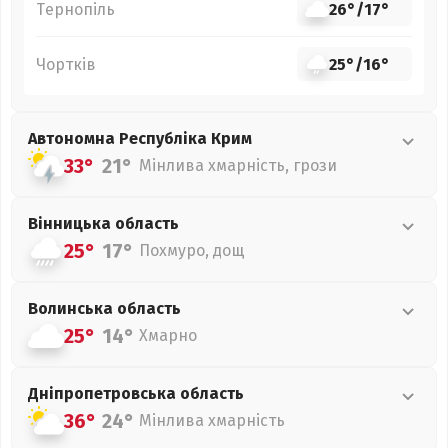
Тернопіль
26°
/
17°
Чортків
25°
/
16°
Автономна Республіка Крим
33°
21°
Мінлива хмарність, грози
Вінницька
область
25°
17°
Похмуро, дощ
Волинська
область
25°
14°
Хмарно
Дніпропетровська
область
36°
24°
Мінлива хмарність