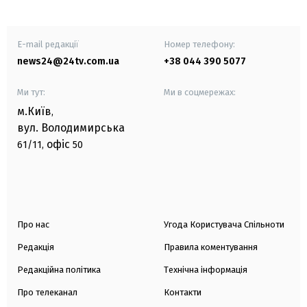
E-mail редакції
Номер телефону:
news24@24tv.com.ua
+38 044 390 5077
Ми тут:
Ми в соцмережах:
м.Київ
,
вул. Володимирська
офіс
61/11,
50
Про нас
Угода Користувача Спільноти
Редакція
Правила коментування
Редакційна політика
Технічна інформація
Про телеканал
Контакти