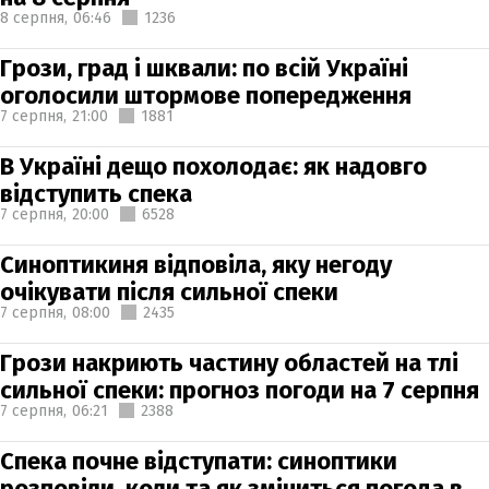
8 серпня,
06:46
1236
Грози, град і шквали: по всій Україні
оголосили штормове попередження
7 серпня,
21:00
1881
В Україні дещо похолодає: як надовго
відступить спека
7 серпня,
20:00
6528
Синоптикиня відповіла, яку негоду
очікувати після сильної спеки
7 серпня,
08:00
2435
Грози накриють частину областей на тлі
сильної спеки: прогноз погоди на 7 серпня
7 серпня,
06:21
2388
Спека почне відступати: синоптики
розповіли, коли та як зміниться погода в