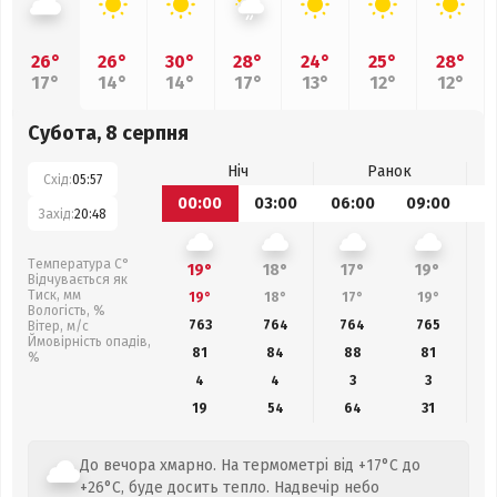
26°
26°
30°
28°
24°
25°
28°
17°
14°
14°
17°
13°
12°
12°
Субота, 8 серпня
Ніч
Ранок
Схід:
05:57
00:00
03:00
06:00
09:00
1
Захід:
20:48
Температура С°
19°
18°
17°
19°
Відчувається як
Тиск, мм
19°
18°
17°
19°
Вологість, %
763
764
764
765
Вітер, м/с
Ймовірність опадів,
81
84
88
81
%
4
4
3
3
19
54
64
31
До вечора хмарно. На термометрі від +17°C до
+26°C, буде досить тепло. Надвечір небо