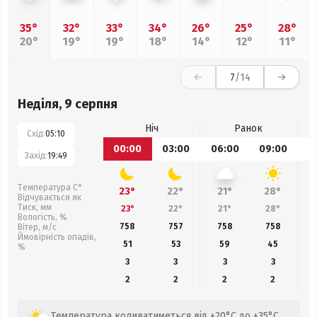
35°
32°
33°
34°
26°
25°
28°
20°
19°
19°
18°
14°
12°
11°
7
/14
Неділя, 9 серпня
Ніч
Ранок
Схід:
05:10
00:00
03:00
06:00
09:00
1
Захід:
19:49
Температура С°
23°
22°
21°
28°
Відчувається як
Тиск, мм
23°
22°
21°
28°
Вологість, %
758
757
758
758
Вітер, м/с
Ймовірність опадів,
51
53
59
45
%
3
3
3
3
2
2
2
2
Температура коливатиметься від +20°C до +35°C,