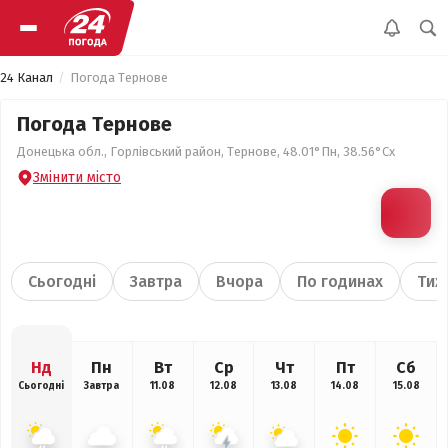
24 Канал
Погода Тернове
Погода Тернове
Донецька обл., Горлівський район, Тернове, 48.01°Пн, 38.56°Сх
Змінити місто
Сьогодні
Завтра
Вчора
По годинах
Тиж
Нд
Пн
Вт
Ср
Чт
Пт
Сб
Сьогодні
Завтра
11.08
12.08
13.08
14.08
15.08