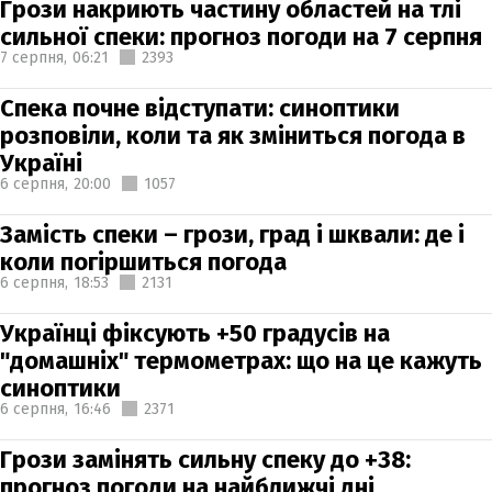
Грози накриють частину областей на тлі
сильної спеки: прогноз погоди на 7 серпня
7 серпня,
06:21
2393
Спека почне відступати: синоптики
розповіли, коли та як зміниться погода в
Україні
6 серпня,
20:00
1057
Замість спеки – грози, град і шквали: де і
коли погіршиться погода
6 серпня,
18:53
2131
Українці фіксують +50 градусів на
"домашніх" термометрах: що на це кажуть
синоптики
6 серпня,
16:46
2371
Грози замінять сильну спеку до +38:
прогноз погоди на найближчі дні