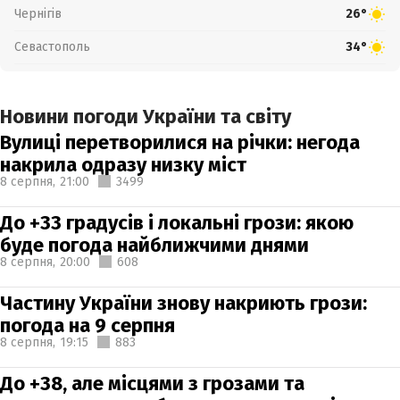
Чернігів
26°
Севастополь
34°
Новини погоди України та світу
Вулиці перетворилися на річки: негода
накрила одразу низку міст
8 серпня,
21:00
3499
До +33 градусів і локальні грози: якою
буде погода найближчими днями
8 серпня,
20:00
608
Частину України знову накриють грози:
погода на 9 серпня
8 серпня,
19:15
883
До +38, але місцями з грозами та