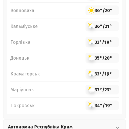
Волноваха
36°
/
20°
Кальміуське
36°
/
21°
Горлівка
33°
/
19°
Донецьк
35°
/
20°
Краматорськ
33°
/
19°
Маріуполь
37°
/
23°
Покровськ
34°
/
19°
Автономна Республіка Крим