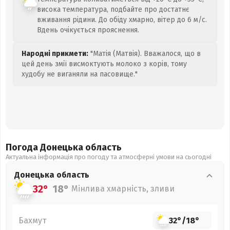
висока температура, подбайте про достатнє
вживання рідини. До обіду хмарно, вітер до 6 м/с.
Вдень очікується прояснення.
Народні прикмети:
"Матія (Матвія). Вважалося, що в
цей день змії висмоктують молоко з корів, тому
худобу не виганяли на пасовище."
Погода Донецька
область
Актуальна інформація про погоду та атмосферні умови на сьогодні
Донецька
область
32°
18°
Мінлива хмарність, зливи
Бахмут
32°
/
18°