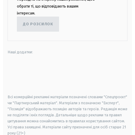
обрати ті, що відповідають вашим
інтересам.
ДО РОЗСИЛОК
Наші додатки:
android
apple
smart tv
samsung smart tv
Всі комерційні рекламні матеріали позначені словами "Спецпроєкт"
чи "Партнерський матеріал". Матеріали з позначкою "Експерт",
"Позиція" відображають позицію авторів та героїв. Редакція може
не поділяти їхніх поглядів. Детальніше щодо реклами та правил
цитування можна ознайомитись в правилах користування сайтом.
Усі права захищені.
Матеріали сайту призначені для осіб старше
21
року (21+)