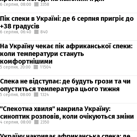
6 серпня,
08:00
3358
Пік спеки в Україні: де 6 серпня пригріє до
+38 градусів
6 серпня,
06:40
840
На Україну чекає пік африканської спеки:
коли температури стануть
комфортнішими
5 серпня,
20:00
11504
Спека не відступає: де будуть грози та чи
опуститься температура цього тижня
5 серпня,
08:00
1324
"Спекотна хвиля" накрила Україну:
синоптик розповів, коли очікуються зміни
4 серпня,
08:00
2350
Україну накриває африканська спека: де