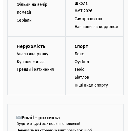
Школа
Фільми на вечір
НМТ 2026
Комедії
Саморозвиток
Серіали
Навчання за кордоном
Нерухомість
Спорт
Аналітика ринку
Бокс
Купівля житла
Футбол
Тренди і натхнення
Теніс
Біатлон
Інші види спорту
Email - розсилка
Будьте в курсі всіх новин і оновлень!
Перейдіть на сторінку наших розсилок, щоб