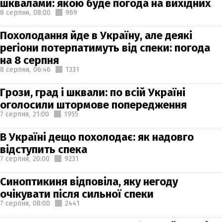
шквалами: якою буде погода на вихідних
8 серпня,
08:00
969
Похолодання йде в Україну, але деякі
регіони потерпатимуть від спеки: погода
на 8 серпня
8 серпня,
06:46
1331
Грози, град і шквали: по всій Україні
оголосили штормове попередження
7 серпня,
21:00
1955
В Україні дещо похолодає: як надовго
відступить спека
7 серпня,
20:00
9231
Синоптикиня відповіла, яку негоду
очікувати після сильної спеки
7 серпня,
08:00
2441