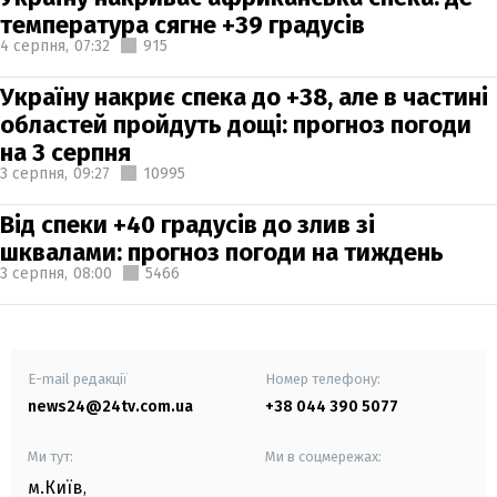
температура сягне +39 градусів
4 серпня,
07:32
915
Україну накриє спека до +38, але в частині
областей пройдуть дощі: прогноз погоди
на 3 серпня
3 серпня,
09:27
10995
Від спеки +40 градусів до злив зі
шквалами: прогноз погоди на тиждень
3 серпня,
08:00
5466
E-mail редакції
Номер телефону:
news24@24tv.com.ua
+38 044 390 5077
Ми тут:
Ми в соцмережах:
м.Київ
,