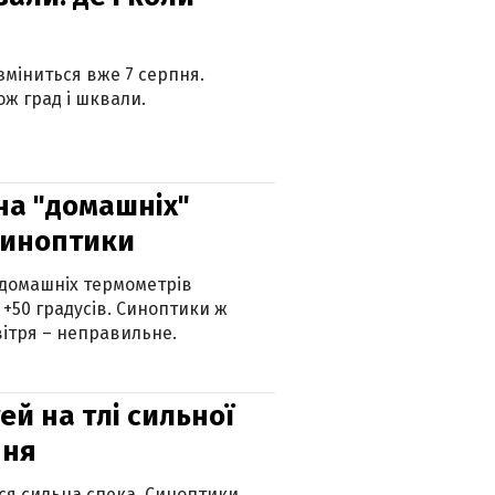
 зміниться вже 7 серпня.
ж град і шквали.
 на "домашніх"
синоптики
 домашніх термометрів
 +50 градусів. Синоптики ж
ітря – неправильне.
й на тлі сильної
пня
ься сильна спека. Синоптики