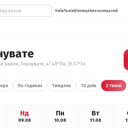
Київ
Львів
Вінниця
Хмельницький
нувате
й район, Тернувате, 47.43°Пн, 35.57°Сх
ора
По годинах
Тиждень
10 днів
2 тижні
Нд
Пн
Вт
09.08
10.08
11.08
1