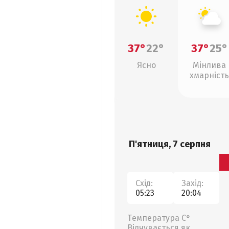
37°
22°
37°
25°
Ясно
Мінлива
хмарність
П'ятниця, 7 серпня
Схід:
Захід:
05:23
20:04
Температура С°
Відчувається як