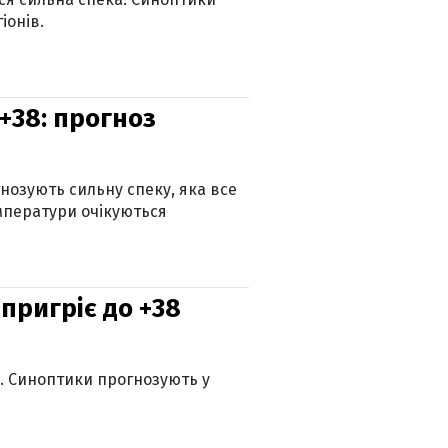
іонів.
+38: прогноз
гнозують сильну спеку, яка все
мператури очікуються
 пригріє до +38
ю. Синоптики прогнозують у