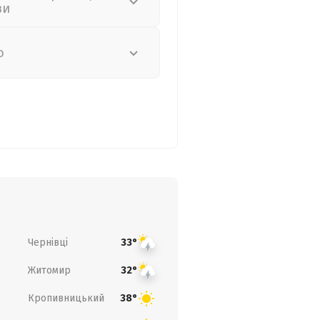
зи
о
Чернівці
33°
Житомир
32°
Кропивницький
38°