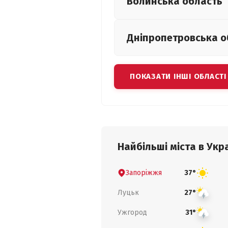
Волинська
область
Дніпропетровська
о
ПОКАЗАТИ ІНШІ ОБЛАСТІ
Найбільші міста в Укра
Запоріжжя
37°
Луцьк
27°
Ужгород
31°