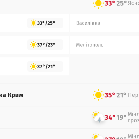
33°
25°
Ясн
33°
/
25°
Василівка
37°
/
23°
Мелітополь
37°
/
21°
35°
21°
ка Крим
Пер
Мін
34°
19°
гро
Мін