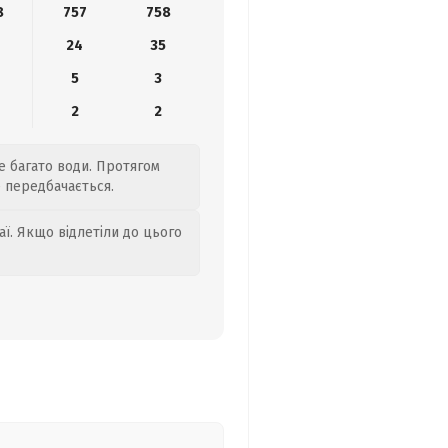
8
757
758
24
35
5
3
2
2
е багато води. Протягом
е передбачається.
аї. Якщо відлетіли до цього