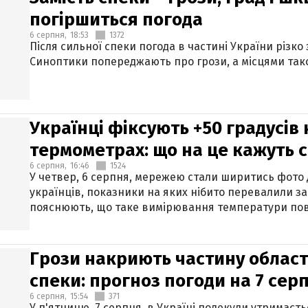
погіршиться погода
6 серпня,
18:53
1372
Після сильної спеки погода в частині України різко
Синоптики попереджають про грози, а місцями тако
Українці фіксують +50 градусів
термометрах: що на це кажуть 
6 серпня,
16:46
1524
У четвер, 6 серпня, мережею стали ширитись фото
українців, показники на яких нібито перевалили за
пояснюють, що таке вимірювання температури пов
Грози накриють частину областе
спеки: прогноз погоди на 7 сер
6 серпня,
15:54
371
У п'ятницю, 7 серпня, в Україні подекуди утримаєт