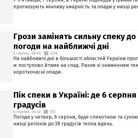
прогнозують мінливу хмарність та опади у низці рег
Грози замінять сильну спеку до 
погоди на найближчі дні
6 серпня,
08:00
3218
На найближчі дні в більшості областей України про
ж поступово йтиме на спад. Разом зі зниженням те
короткочасні опади.
Пік спеки в Україні: де 6 серпня
градусів
6 серпня,
06:40
813
Погода у четвер, 6 серпня, буде спекотною та сухо
низці регіонів до 38 градусів тепла вдень.