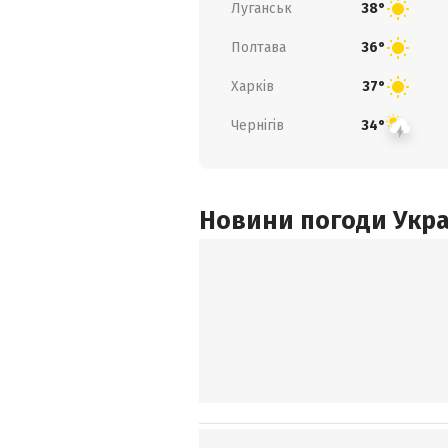
Луганськ
38°
Полтава
36°
Харків
37°
Чернігів
34°
Новини погоди Украї