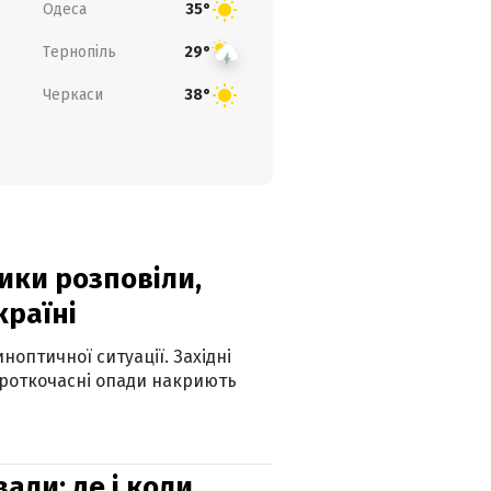
Одеса
35°
Тернопіль
29°
Черкаси
38°
ики розповіли,
країні
оптичної ситуації. Західні
ороткочасні опади накриють
вали: де і коли