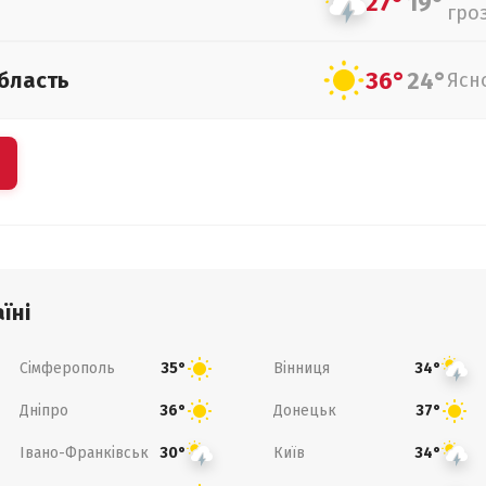
27°
19°
гро
36°
24°
бласть
Ясн
їні
Сімферополь
Вінниця
35°
34°
Дніпро
Донецьк
36°
37°
Івано-Франківськ
Київ
30°
34°