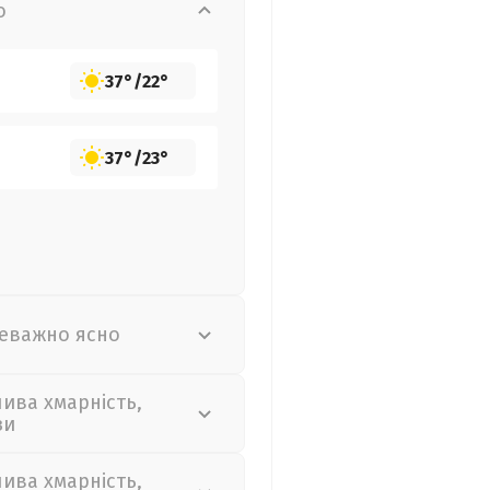
о
37°
/
22°
37°
/
23°
еважно ясно
лива хмарність,
зи
лива хмарність,