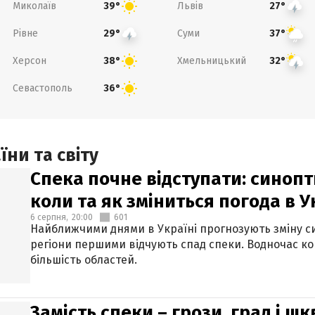
Миколаїв
Львів
39°
27°
Рівне
Суми
29°
37°
Херсон
Хмельницький
38°
32°
Севастополь
36°
ни та світу
Спека почне відступати: синопт
коли та як зміниться погода в У
6 серпня,
20:00
601
Найближчими днями в Україні прогнозують зміну син
регіони першими відчують спад спеки. Водночас к
більшість областей.
Замість спеки – грози, град і шк