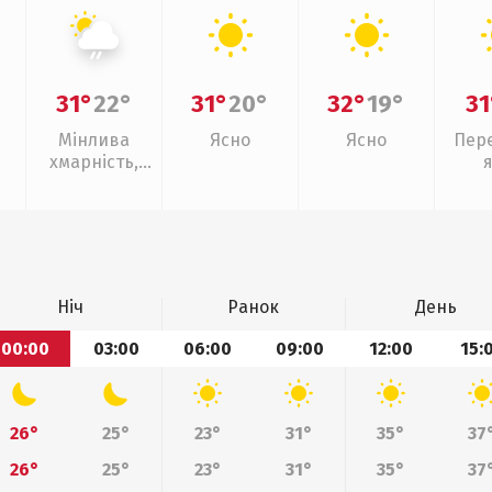
31°
22°
31°
20°
32°
19°
31
Мінлива
Ясно
Ясно
Пер
хмарність,
слабкий дощ
Ніч
Ранок
День
00:00
03:00
06:00
09:00
12:00
15:
26°
25°
23°
31°
35°
37
26°
25°
23°
31°
35°
37