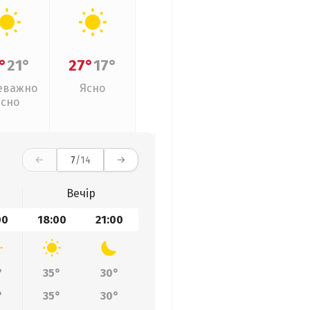
°
21°
27°
17°
еважно
Ясно
ясно
7
/14
Вечір
00
18:00
21:00
°
35°
30°
°
35°
30°