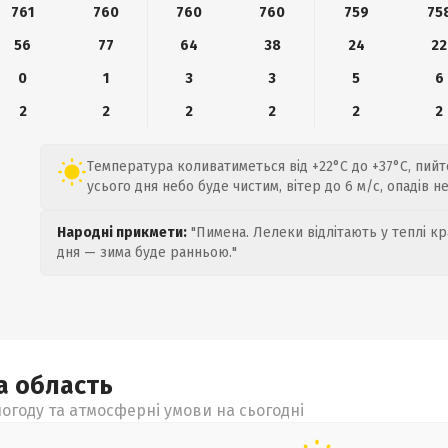
761
760
760
760
759
75
56
77
64
38
24
22
0
1
3
3
5
6
2
2
2
2
2
2
Температура коливатиметься від +22°C до +37°C, пийт
усього дня небо буде чистим, вітер до 6 м/с, опадів н
Народні прикмети:
"Пимена. Лелеки відлітають у теплі кр
дня — зима буде ранньою."
ка
область
огоду та атмосферні умови на сьогодні