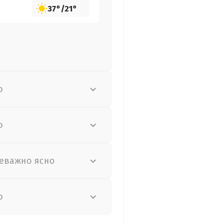
37°
/
21°
о
о
еважно ясно
о