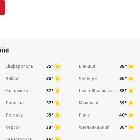
їні
Сімферополь
Вінниця
35°
38°
Дніпро
Донецьк
35°
36°
Запоріжжя
Івано-Франківськ
37°
38°
Луганськ
Миколаїв
37°
39°
Полтава
Рівне
35°
40°
Херсон
Хмельницький
38°
36°
Севастополь
34°