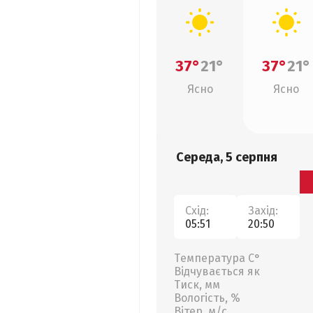
37°
21°
37°
21°
Ясно
Ясно
Середа, 5 серпня
Схід:
Захід:
05:51
20:50
Температура С°
Відчувається як
Тиск, мм
Вологість, %
Вітер, м/с