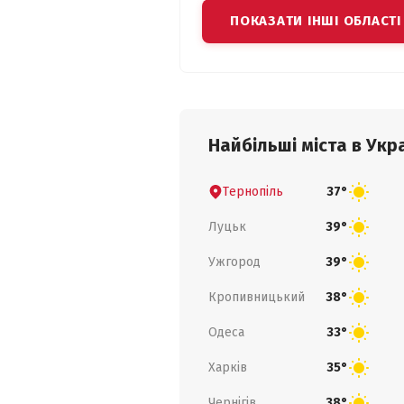
ПОКАЗАТИ ІНШІ ОБЛАСТІ
Найбільші міста в Укра
Тернопіль
37°
Луцьк
39°
Ужгород
39°
Кропивницький
38°
Одеса
33°
Харків
35°
Чернігів
38°