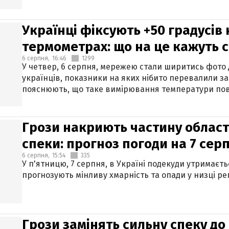
Українці фіксують +50 градусів
термометрах: що на це кажуть 
6 серпня,
16:46
1299
У четвер, 6 серпня, мережею стали ширитись фото
українців, показники на яких нібито перевалили за
пояснюють, що таке вимірювання температури пов
Грози накриють частину областе
спеки: прогноз погоди на 7 сер
6 серпня,
15:54
335
У п'ятницю, 7 серпня, в Україні подекуди утримаєт
прогнозують мінливу хмарність та опади у низці рег
Грози замінять сильну спеку до 