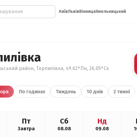
Київ
Львів
Вінниця
Хмельницький
пилівка
льський район, Терпилівка, 49.62°Пн, 26.05°Сх
ора
По годинах
Тиждень
10 днів
2 тижні
Пт
Сб
Нд
Завтра
08.08
09.08
1