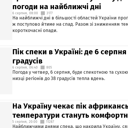
погоди на найближчі дні
6 серпня,
08:00
3177
На найближчі дні в більшості областей України про
ж поступово йтиме на спад. Разом зі зниженням те
короткочасні опади.
Пік спеки в Україні: де 6 серпня
градусів
6 серпня,
06:40
805
Погода у четвер, 6 серпня, буде спекотною та сухо
низці регіонів до 38 градусів тепла вдень.
На Україну чекає пік африкансь
температури стануть комфорт
5 серпня,
20:00
11287
Найближчими днями спека, що накрила Україну, сяг