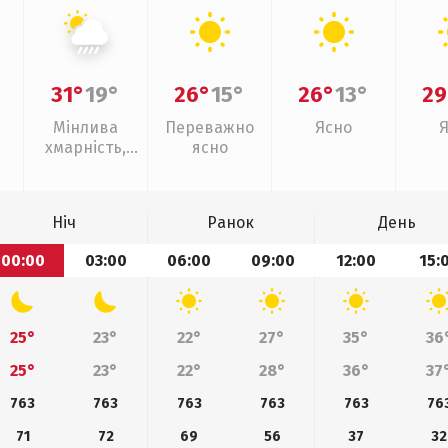
31°
19°
26°
15°
26°
13°
29
Мінлива
Переважно
Ясно
хмарність,
ясно
зливи
Ніч
Ранок
День
00:00
03:00
06:00
09:00
12:00
15:
25°
23°
22°
27°
35°
36
25°
23°
22°
28°
36°
37
763
763
763
763
763
76
71
72
69
56
37
32