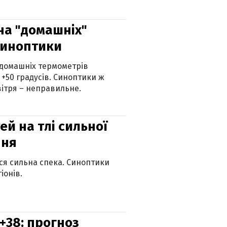
 на "домашніх"
синоптики
 домашніх термометрів
 +50 градусів. Синоптики ж
ітря – неправильне.
й на тлі сильної
пня
ься сильна спека. Синоптики
іонів.
+38: прогноз