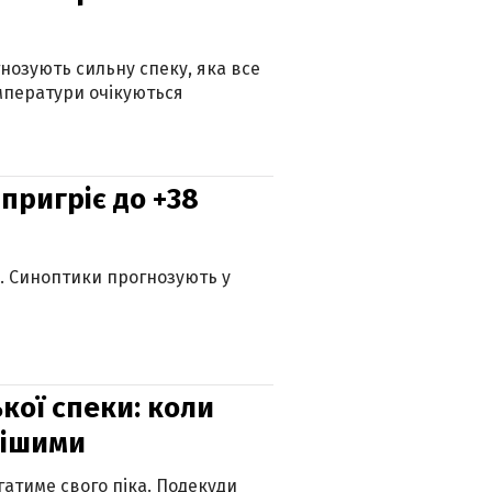
гнозують сильну спеку, яка все
мператури очікуються
 пригріє до +38
ю. Синоптики прогнозують у
кої спеки: коли
нішими
атиме свого піка. Подекуди