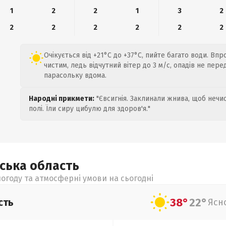
1
2
2
1
3
2
2
2
2
2
2
2
Очікується від +21°C до +37°C, пийте багато води. Вп
чистим, ледь відчутний вітер до 3 м/с, опадів не пер
парасольку вдома.
Народні прикмети:
"Євсигнія. Заклинали жнива, щоб нечис
полі. Їли сиру цибулю для здоров'я."
ьська
область
огоду та атмосферні умови на сьогодні
38°
22°
сть
Ясн