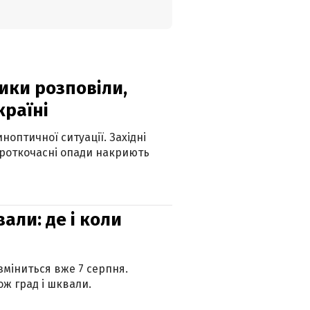
ики розповіли,
країні
оптичної ситуації. Західні
ороткочасні опади накриють
вали: де і коли
 зміниться вже 7 серпня.
ж град і шквали.