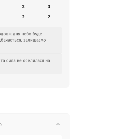
2
3
2
2
родовж дня небо буде
едбачається, залишаємо
та сила не оселилася на
о