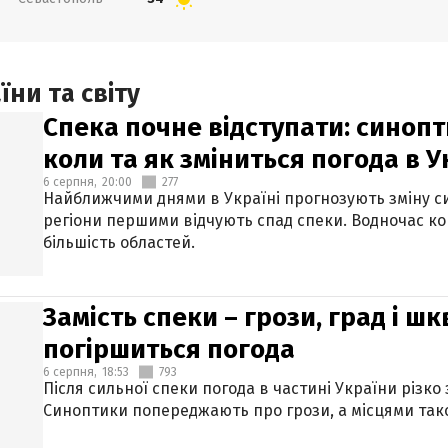
ни та світу
Спека почне відступати: синопт
коли та як зміниться погода в У
6 серпня,
20:00
277
Найближчими днями в Україні прогнозують зміну син
регіони першими відчують спад спеки. Водночас к
більшість областей.
Замість спеки – грози, град і шк
погіршиться погода
6 серпня,
18:53
793
Після сильної спеки погода в частині України різко
Синоптики попереджають про грози, а місцями тако