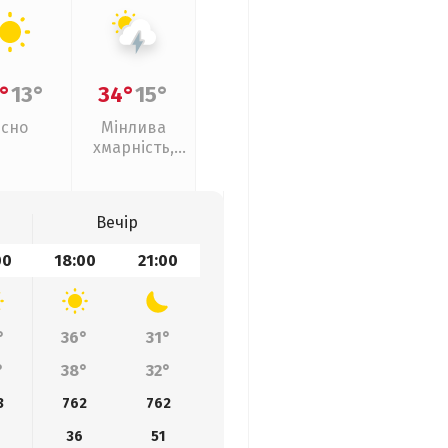
°
13°
34°
15°
Ясно
Мінлива
хмарність,
грози
Вечір
00
18:00
21:00
°
36°
31°
°
38°
32°
3
762
762
36
51