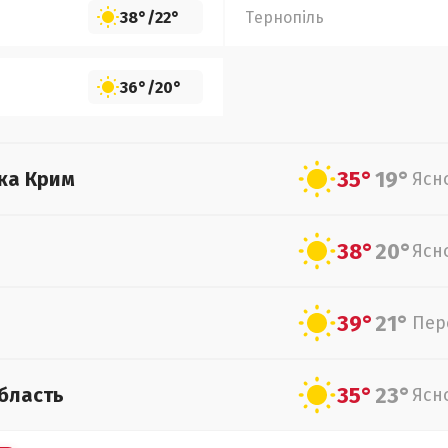
38°
/
22°
Тернопіль
36°
/
20°
35°
19°
ка Крим
Ясн
38°
20°
Ясн
39°
21°
Пер
35°
23°
бласть
Ясн