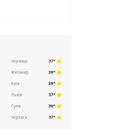
Чернівці
37°
Житомир
39°
Київ
39°
Львів
37°
Суми
36°
Черкаси
37°