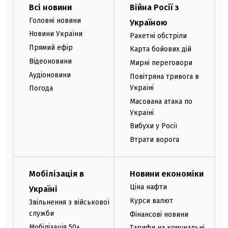
Всі новини
Війна Росії з
Головні новини
Україною
Новини України
Ракетні обстріли
Прямий ефір
Карта бойових дій
Відеоновини
Мирні переговори
Аудіоновини
Повітряна тривога в
Україні
Погода
Масована атака по
Україні
Вибухи у Росії
Втрати ворога
Мобілізація в
Новини економіки
Ціна нафти
Україні
Курси валют
Звільнення з військової
служби
Фінансові новини
Мобілізація 50+
Тарифи на комунальні