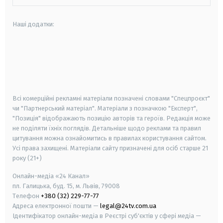
Наші додатки:
android
apple
smart tv
samsung smart tv
Всі комерційні рекламні матеріали позначені словами "Спецпроєкт"
чи "Партнерський матеріал". Матеріали з позначкою "Експерт",
"Позиція" відображають позицію авторів та героїв. Редакція може
не поділяти їхніх поглядів. Детальніше щодо реклами та правил
цитування можна ознайомитись в правилах користування сайтом.
Усі права захищені.
Матеріали сайту призначені для осіб старше
21
року (21+)
Онлайн-медіа «24 Канал»
пл. Галицька, буд. 15, м. Львів, 79008
Телефон
+380 (32) 229-77-77
Адреса електронної пошти —
legal@24tv.com.ua
Ідентифікатор онлайн-медіа в Реєстрі суб'єктів у сфері медіа —