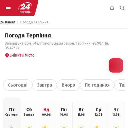
24 Канал
Погода Терпіння
Погода Терпіння
Запорізька обл., Мелітопольський район, Терпіння, 46.98°Пн,
35.42°Сх
Змінити місто
Сьогодні
Завтра
Вчора
По годинах
Тиж
Пт
Сб
Нд
Пн
Вт
Ср
Чт
Сьогодні
Завтра
09.08
10.08
11.08
12.08
13.08