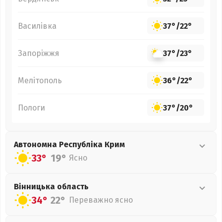
Василівка
37°
/
22°
Запоріжжя
37°
/
23°
Мелітополь
36°
/
22°
Пологи
37°
/
20°
Автономна Республіка Крим
33°
19°
Ясно
Вінницька
область
34°
22°
Переважно ясно