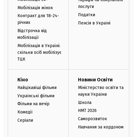
послуги
Мобілізація жінок
Податки
Контракт для 18-24-
річних
Пенсія в Україні
Відстрочка від
мобілізації
Мобілізація в Україні:
скільки осіб мобілізує
ТЦК
Кіно
Новини Освіти
Найцікавіші фільми
Міністерство освіти та
науки України
Українські фільми
Школа
Фільми на вечір
НМТ 2026
Комедії
Саморозвиток
Серіали
Навчання за кордоном