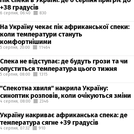
+38 градусів
6 серпня,
06:40
830
На Україну чекає пік африканської спеки:
коли температури стануть
комфортнішими
5 серпня,
20:00
11464
Спека не відступає: де будуть грози та чи
опуститься температура цього тижня
5 серпня,
08:00
1315
"Спекотна хвиля" накрила Україну:
синоптик розповів, коли очікуються зміни
4 серпня,
08:00
2346
Україну накриває африканська спека: де
температура сягне +39 градусів
4 серпня,
07:32
910