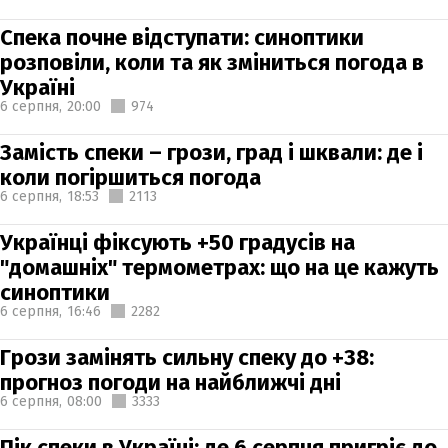
Спека почне відступати: синоптики
розповіли, коли та як зміниться погода в
Україні
6 серпня,
20:00
974
Замість спеки – грози, град і шквали: де і
коли погіршиться погода
6 серпня,
18:53
2113
Українці фіксують +50 градусів на
"домашніх" термометрах: що на це кажуть
синоптики
6 серпня,
16:46
2282
Грози замінять сильну спеку до +38:
прогноз погоди на найближчі дні
6 серпня,
08:00
3333
Пік спеки в Україні: де 6 серпня пригріє до