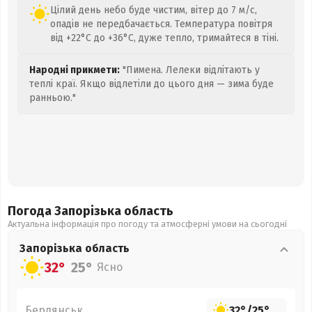
Цілий день небо буде чистим, вітер до 7 м/с,
опадів не передбачається. Температура повітря
від +22°C до +36°C, дуже тепло, тримайтеся в тіні.
Народні прикмети:
"Пимена. Лелеки відлітають у
теплі краї. Якщо відлетіли до цього дня — зима буде
ранньою."
Погода Запорізька
область
Актуальна інформація про погоду та атмосферні умови на сьогодні
Запорізька
область
32°
25°
Ясно
Бердянськ
32°
/
25°