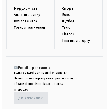
Нерухомість
Спорт
Аналітика ринку
Бокс
Купівля житла
Футбол
Тренди і натхнення
Теніс
Біатлон
Інші види спорту
Email - розсилка
Будьте в курсі всіх новин і оновлень!
Перейдіть на сторінку наших розсилок, щоб
обрати ті, що відповідають вашим
інтересам.
ДО РОЗСИЛОК