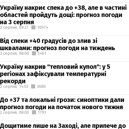
Україну накриє спека до +38, але в частині
областей пройдуть дощі: прогноз погоди
на 3 серпня
3 серпня,
09:27
10974
Від спеки +40 градусів до злив зі
шквалами: прогноз погоди на тиждень
3 серпня,
08:00
5461
Україну накрив "тепловий купол": у 5
регіонах зафіксували температурні
рекорди
2 серпня,
14:52
3680
До +37 та локальні грози: синоптики дали
прогноз погоди на початок нового тижня
2 серпня,
08:00
1793
Дощитиме лише на Заході, але припече до