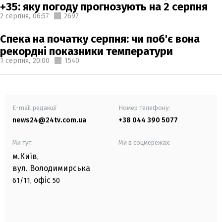
+35: яку погоду прогнозують на 2 серпня
2 серпня,
06:57
2697
Спека на початку серпня: чи поб'є вона
рекордні показники температури
1 серпня,
20:00
1540
E-mail редакції
Номер телефону:
news24@24tv.com.ua
+38 044 390 5077
Ми тут:
Ми в соцмережах:
м.Київ
,
вул. Володимирська
офіс
61/11,
50