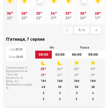
36°
38°
35°
34°
35°
36°
28°
22°
25°
23°
21°
20°
20°
17°
7
/14
П'ятниця, 7 серпня
Ніч
Ранок
Схід:
05:25
00:00
03:00
06:00
09:00
1
Захід:
20:02
Температура С°
25°
24°
23°
31°
Відчувається як
Тиск, мм
25°
24°
23°
31°
Вологість, %
761
760
760
760
Вітер, м/с
Ймовірність опадів,
49
55
50
38
%
2
3
3
4
2
2
2
2