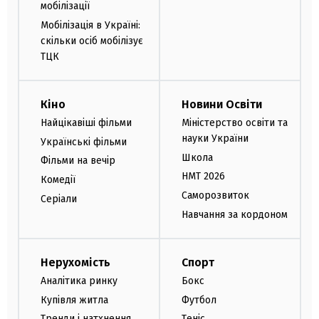
мобілізації
Мобілізація в Україні:
скільки осіб мобілізує
ТЦК
Кіно
Новини Освіти
Найцікавіші фільми
Міністерство освіти та
науки України
Українські фільми
Школа
Фільми на вечір
НМТ 2026
Комедії
Саморозвиток
Серіали
Навчання за кордоном
Нерухомість
Спорт
Аналітика ринку
Бокс
Купівля житла
Футбол
Тренди і натхнення
Теніс