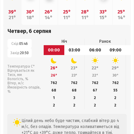
39°
30°
26°
25°
28°
33°
25°
21°
18°
14°
11°
11°
15°
14°
Четвер, 6 серпня
Ніч
Ранок
Схід:
05:46
00:00
03:00
06:00
09:00
1
Захід:
20:50
Температура С°
26°
23°
22°
29°
Відчувається як
Тиск, мм
26°
23°
22°
30°
Вологість, %
762
762
762
762
Вітер, м/с
Ймовірність опадів,
68
68
67
55
%
1
3
2
2
2
2
2
2
Цілий день небо буде чистим, слабкий вітер до 4
м/с, без опадів. Температура коливатиметься від
+21°C до +39°C, дуже тепло, тримайтеся в тіні.