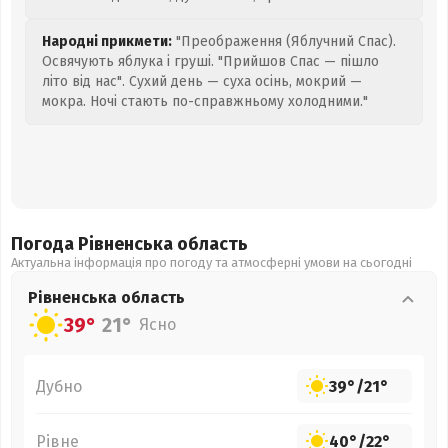
Народні прикмети:
"Преображення (Яблучний Спас).
Освячують яблука і груші. "Прийшов Спас — пішло
літо від нас". Сухий день — суха осінь, мокрий —
мокра. Ночі стають по-справжньому холодними."
Погода Рівненська
область
Актуальна інформація про погоду та атмосферні умови на сьогодні
Рівненська
область
39°
21°
Ясно
Дубно
39°
/
21°
Рівне
40°
/
22°