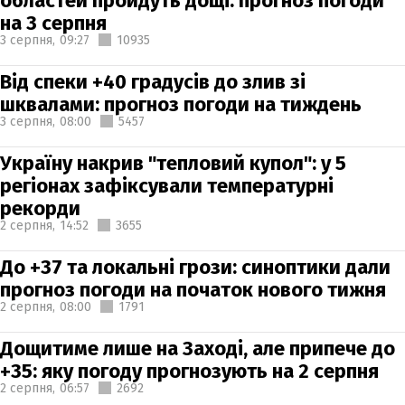
областей пройдуть дощі: прогноз погоди
на 3 серпня
3 серпня,
09:27
10935
Від спеки +40 градусів до злив зі
шквалами: прогноз погоди на тиждень
3 серпня,
08:00
5457
Україну накрив "тепловий купол": у 5
регіонах зафіксували температурні
рекорди
2 серпня,
14:52
3655
До +37 та локальні грози: синоптики дали
прогноз погоди на початок нового тижня
2 серпня,
08:00
1791
Дощитиме лише на Заході, але припече до
+35: яку погоду прогнозують на 2 серпня
2 серпня,
06:57
2692