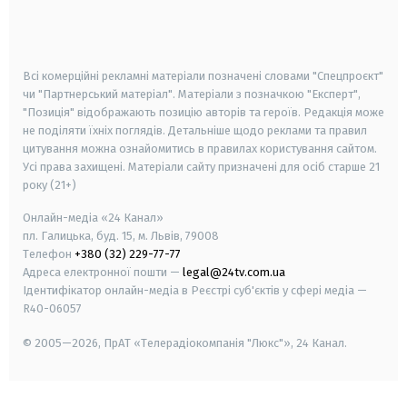
smart tv
samsung smart tv
Всі комерційні рекламні матеріали позначені словами "Спецпроєкт"
чи "Партнерський матеріал". Матеріали з позначкою "Експерт",
"Позиція" відображають позицію авторів та героїв. Редакція може
не поділяти їхніх поглядів. Детальніше щодо реклами та правил
цитування можна ознайомитись в правилах користування сайтом.
Усі права захищені.
Матеріали сайту призначені для осіб старше
21
року (21+)
Онлайн-медіа «24 Канал»
пл. Галицька, буд. 15, м. Львів, 79008
Телефон
+380 (32) 229-77-77
Адреса електронної пошти —
legal@24tv.com.ua
Ідентифікатор онлайн-медіа в Реєстрі суб'єктів у сфері медіа —
R40-06057
© 2005—2026,
ПрАТ «Телерадіокомпанія "Люкс"», 24 Канал.