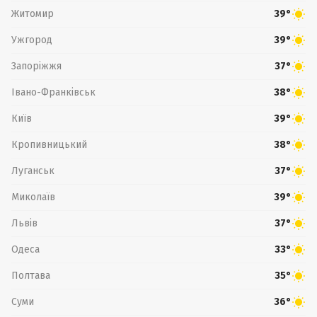
Житомир
39°
Ужгород
39°
Запоріжжя
37°
Івано-Франківськ
38°
Київ
39°
Кропивницький
38°
Луганськ
37°
Миколаїв
39°
Львів
37°
Одеса
33°
Полтава
35°
Суми
36°