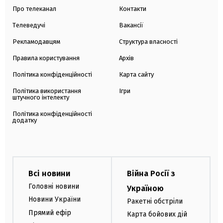
Про телеканал
Контакти
Телеведучі
Вакансії
Рекламодавцям
Структура власності
Правила користування
Архів
Політика конфіденційності
Карта сайту
Політика використання
Ігри
штучного інтелекту
Політика конфіденційності
додатку
Всі новини
Війна Росії з
Головні новини
Україною
Новини України
Ракетні обстріли
Прямий ефір
Карта бойових дій