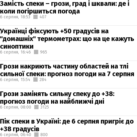
Замість спеки – грози, град і шквали: де і
коли погіршиться погода
6 серпня,
18:53
407
Українці фіксують +50 градусів на
"домашніх" термометрах: що на це кажуть
синоптики
6 серпня,
16:46
965
Грози накриють частину областей на тлі
сильної спеки: прогноз погоди на 7 серпня
6 серпня,
15:54
284
Грози замінять сильну спеку до +38:
прогноз погоди на найближчі дні
6 серпня,
08:00
3125
Пік спеки в Україні: де 6 серпня пригріє до
+38 градусів
6 серпня,
06:40
800