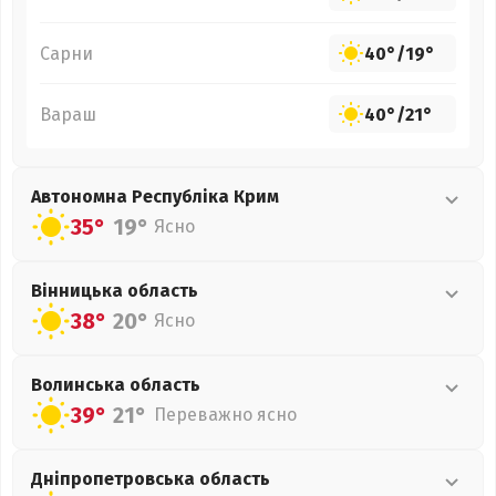
Сарни
40°
/
19°
Вараш
40°
/
21°
Автономна Республіка Крим
35°
19°
Ясно
Вінницька
область
38°
20°
Ясно
Волинська
область
39°
21°
Переважно ясно
Дніпропетровська
область