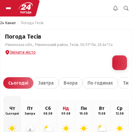
24 Канал
Погода Тесів
Погода Тесів
Рівненська обл., Рівненський район, Тесів, 50.51°Пн, 26.64°Сх
Змінити місто
Сьогодні
Завтра
Вчора
По годинах
Тиж
Чт
Пт
Сб
Нд
Пн
Вт
Ср
Сьогодні
Завтра
08.08
09.08
10.08
11.08
12.08