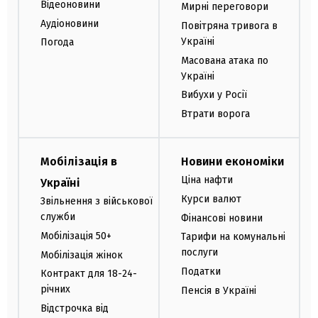
Відеоновини
Мирні переговори
Аудіоновини
Повітряна тривога в
Україні
Погода
Масована атака по
Україні
Вибухи у Росії
Втрати ворога
Мобілізація в
Новини економіки
Ціна нафти
Україні
Курси валют
Звільнення з військової
служби
Фінансові новини
Мобілізація 50+
Тарифи на комунальні
послуги
Мобілізація жінок
Податки
Контракт для 18-24-
річних
Пенсія в Україні
Відстрочка від