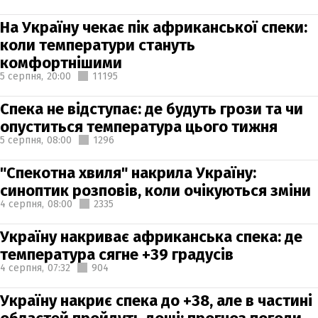
На Україну чекає пік африканської спеки:
коли температури стануть
комфортнішими
5 серпня,
20:00
11195
Спека не відступає: де будуть грози та чи
опуститься температура цього тижня
5 серпня,
08:00
1296
"Спекотна хвиля" накрила Україну:
синоптик розповів, коли очікуються зміни
4 серпня,
08:00
2335
Україну накриває африканська спека: де
температура сягне +39 градусів
4 серпня,
07:32
904
Україну накриє спека до +38, але в частині