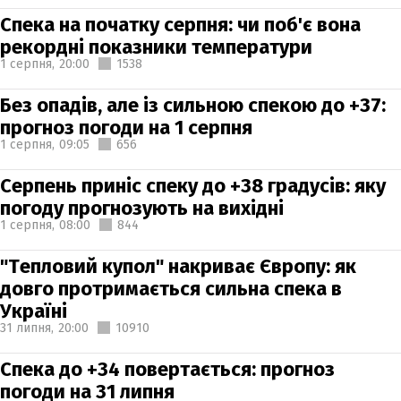
Спека на початку серпня: чи поб'є вона
рекордні показники температури
1 серпня,
20:00
1538
Без опадів, але із сильною спекою до +37:
прогноз погоди на 1 серпня
1 серпня,
09:05
656
Серпень приніс спеку до +38 градусів: яку
погоду прогнозують на вихідні
1 серпня,
08:00
844
"Тепловий купол" накриває Європу: як
довго протримається сильна спека в
Україні
31 липня,
20:00
10910
Спека до +34 повертається: прогноз
погоди на 31 липня