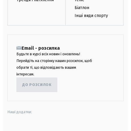
Біатлон
Інші види спорту
Email - розсилка
Будьте в курсі всіх новин і оновлень!
Перейдіть на сторінку наших розсилок, щоб
обрати ті, що відповідають вашим
інтересам.
ДО РОЗСИЛОК
Наші додатки:
android
apple