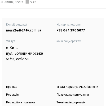
31 липня,
09:15
939
E-mail редакції
Номер телефону:
news24@24tv.com.ua
+38 044 390 5077
Ми тут:
Ми в соцмережах:
м.Київ
,
вул. Володимирська
офіс
61/11,
50
Про нас
Угода Користувача Спільноти
Редакція
Правила коментування
Редакційна політика
Технічна інформація