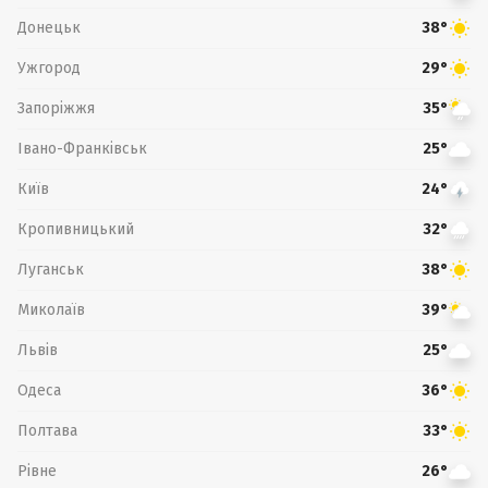
Донецьк
38°
Ужгород
29°
Запоріжжя
35°
Івано-Франківськ
25°
Київ
24°
Кропивницький
32°
Луганськ
38°
Миколаїв
39°
Львів
25°
Одеса
36°
Полтава
33°
Рівне
26°