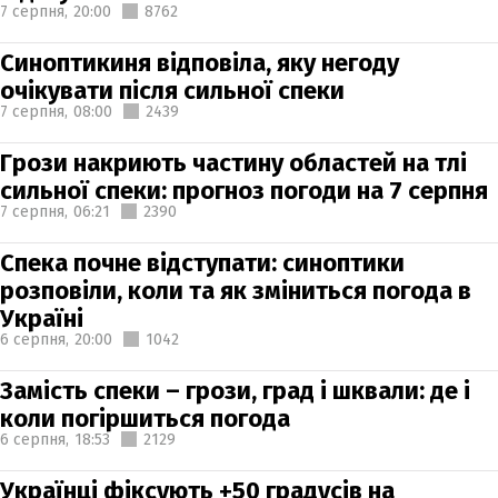
7 серпня,
20:00
8762
Синоптикиня відповіла, яку негоду
очікувати після сильної спеки
7 серпня,
08:00
2439
Грози накриють частину областей на тлі
сильної спеки: прогноз погоди на 7 серпня
7 серпня,
06:21
2390
Спека почне відступати: синоптики
розповіли, коли та як зміниться погода в
Україні
6 серпня,
20:00
1042
Замість спеки – грози, град і шквали: де і
коли погіршиться погода
6 серпня,
18:53
2129
Українці фіксують +50 градусів на