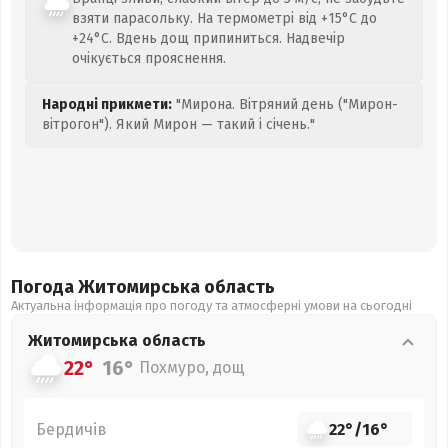
взяти парасольку. На термометрі від +15°C до
+24°C. Вдень дощ припиниться. Надвечір
очікується прояснення.
Народні прикмети:
"Мирона. Вітряний день ("Мирон-
вітрогон"). Який Мирон — такий і січень."
Погода Житомирська
область
Актуальна інформація про погоду та атмосферні умови на сьогодні
Житомирська
область
22°
16°
Похмуро, дощ
Бердичів
22°
/
16°