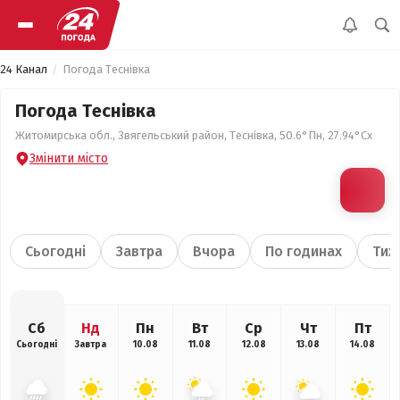
24 Канал
Погода Теснівка
Погода Теснівка
Житомирська обл., Звягельський район, Теснівка, 50.6°Пн, 27.94°Сх
Змінити місто
Сьогодні
Завтра
Вчора
По годинах
Тиж
Сб
Нд
Пн
Вт
Ср
Чт
Пт
Сьогодні
Завтра
10.08
11.08
12.08
13.08
14.08