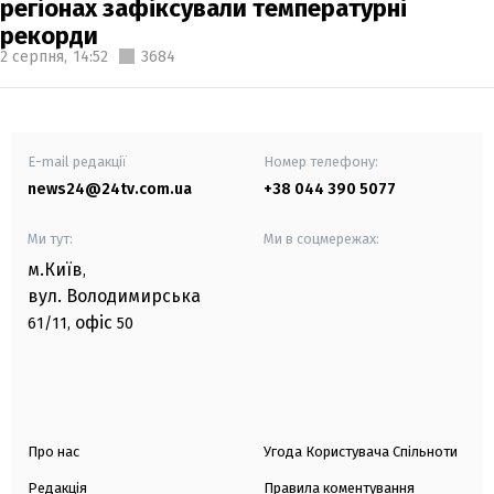
регіонах зафіксували температурні
рекорди
2 серпня,
14:52
3684
E-mail редакції
Номер телефону:
news24@24tv.com.ua
+38 044 390 5077
Ми тут:
Ми в соцмережах:
м.Київ
,
вул. Володимирська
офіс
61/11,
50
Про нас
Угода Користувача Спільноти
Редакція
Правила коментування