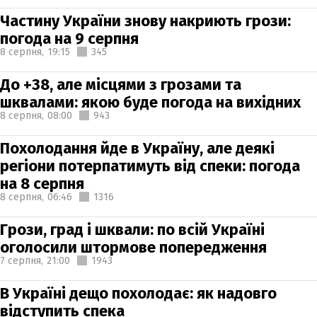
Частину України знову накриють грози:
погода на 9 серпня
8 серпня,
19:15
345
До +38, але місцями з грозами та
шквалами: якою буде погода на вихідних
8 серпня,
08:00
943
Похолодання йде в Україну, але деякі
регіони потерпатимуть від спеки: погода
на 8 серпня
8 серпня,
06:46
1316
Грози, град і шквали: по всій Україні
оголосили штормове попередження
7 серпня,
21:00
1943
В Україні дещо похолодає: як надовго
відступить спека