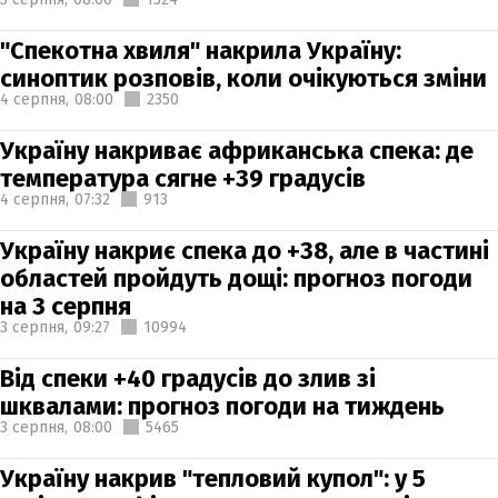
"Спекотна хвиля" накрила Україну:
синоптик розповів, коли очікуються зміни
4 серпня,
08:00
2350
Україну накриває африканська спека: де
температура сягне +39 градусів
4 серпня,
07:32
913
Україну накриє спека до +38, але в частині
областей пройдуть дощі: прогноз погоди
на 3 серпня
3 серпня,
09:27
10994
Від спеки +40 градусів до злив зі
шквалами: прогноз погоди на тиждень
3 серпня,
08:00
5465
Україну накрив "тепловий купол": у 5