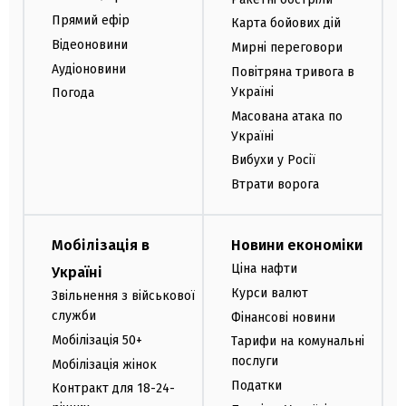
Прямий ефір
Карта бойових дій
Відеоновини
Мирні переговори
Аудіоновини
Повітряна тривога в
Україні
Погода
Масована атака по
Україні
Вибухи у Росії
Втрати ворога
Мобілізація в
Новини економіки
Ціна нафти
Україні
Курси валют
Звільнення з військової
служби
Фінансові новини
Мобілізація 50+
Тарифи на комунальні
послуги
Мобілізація жінок
Податки
Контракт для 18-24-