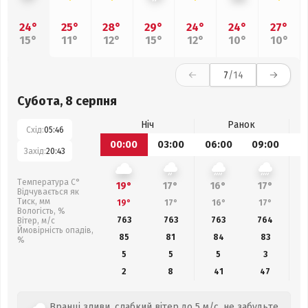
24°
25°
28°
29°
24°
24°
27°
15°
11°
12°
15°
12°
10°
10°
7
/14
Субота, 8 серпня
Ніч
Ранок
Схід:
05:46
00:00
03:00
06:00
09:00
1
Захід:
20:43
Температура С°
19°
17°
16°
17°
Відчувається як
Тиск, мм
19°
17°
16°
17°
Вологість, %
763
763
763
764
Вітер, м/с
Ймовірність опадів,
85
81
84
83
%
5
5
5
3
2
8
41
47
Вранці зливи, слабкий вітер до 5 м/с, не забудьте