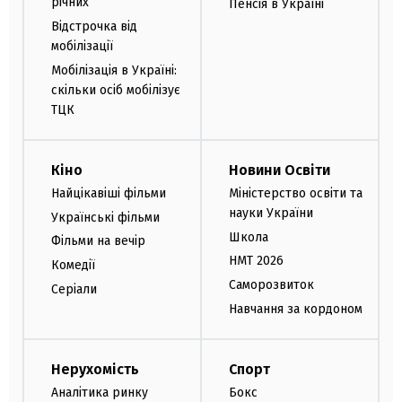
річних
Пенсія в Україні
Відстрочка від
мобілізації
Мобілізація в Україні:
скільки осіб мобілізує
ТЦК
Кіно
Новини Освіти
Найцікавіші фільми
Міністерство освіти та
науки України
Українські фільми
Школа
Фільми на вечір
НМТ 2026
Комедії
Саморозвиток
Серіали
Навчання за кордоном
Нерухомість
Спорт
Аналітика ринку
Бокс