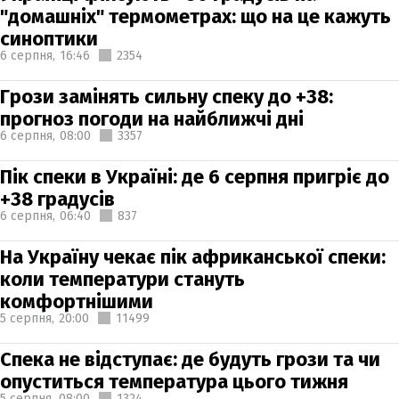
"домашніх" термометрах: що на це кажуть
синоптики
6 серпня,
16:46
2354
Грози замінять сильну спеку до +38:
прогноз погоди на найближчі дні
6 серпня,
08:00
3357
Пік спеки в Україні: де 6 серпня пригріє до
+38 градусів
6 серпня,
06:40
837
На Україну чекає пік африканської спеки:
коли температури стануть
комфортнішими
5 серпня,
20:00
11499
Спека не відступає: де будуть грози та чи
опуститься температура цього тижня
5 серпня,
08:00
1324