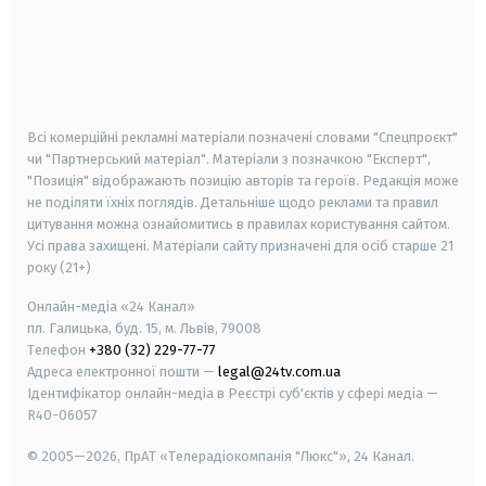
android
apple
smart tv
samsung smart tv
Всі комерційні рекламні матеріали позначені словами "Спецпроєкт"
чи "Партнерський матеріал". Матеріали з позначкою "Експерт",
"Позиція" відображають позицію авторів та героїв. Редакція може
не поділяти їхніх поглядів. Детальніше щодо реклами та правил
цитування можна ознайомитись в правилах користування сайтом.
Усі права захищені.
Матеріали сайту призначені для осіб старше
21
року (21+)
Онлайн-медіа «24 Канал»
пл. Галицька, буд. 15, м. Львів, 79008
Телефон
+380 (32) 229-77-77
Адреса електронної пошти —
legal@24tv.com.ua
Ідентифікатор онлайн-медіа в Реєстрі суб'єктів у сфері медіа —
R40-06057
© 2005—2026,
ПрАТ «Телерадіокомпанія "Люкс"», 24 Канал.