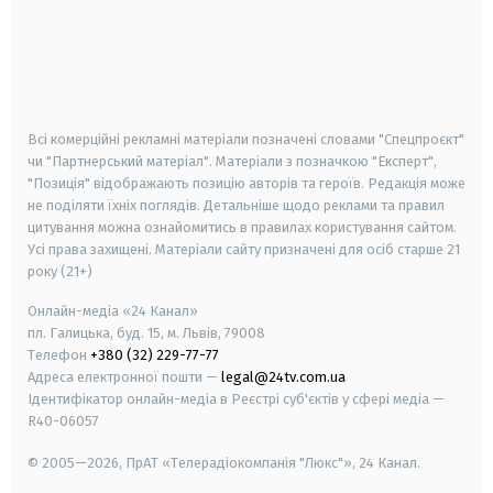
android
apple
smart tv
samsung smart tv
Всі комерційні рекламні матеріали позначені словами "Спецпроєкт"
чи "Партнерський матеріал". Матеріали з позначкою "Експерт",
"Позиція" відображають позицію авторів та героїв. Редакція може
не поділяти їхніх поглядів. Детальніше щодо реклами та правил
цитування можна ознайомитись в правилах користування сайтом.
Усі права захищені.
Матеріали сайту призначені для осіб старше
21
року (21+)
Онлайн-медіа «24 Канал»
пл. Галицька, буд. 15, м. Львів, 79008
Телефон
+380 (32) 229-77-77
Адреса електронної пошти —
legal@24tv.com.ua
Ідентифікатор онлайн-медіа в Реєстрі суб'єктів у сфері медіа —
R40-06057
© 2005—2026,
ПрАТ «Телерадіокомпанія "Люкс"», 24 Канал.