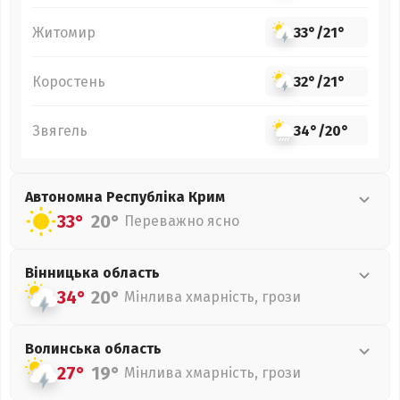
Житомир
33°
/
21°
Коростень
32°
/
21°
Звягель
34°
/
20°
Автономна Республіка Крим
33°
20°
Переважно ясно
Вінницька
область
34°
20°
Мінлива хмарність, грози
Волинська
область
27°
19°
Мінлива хмарність, грози