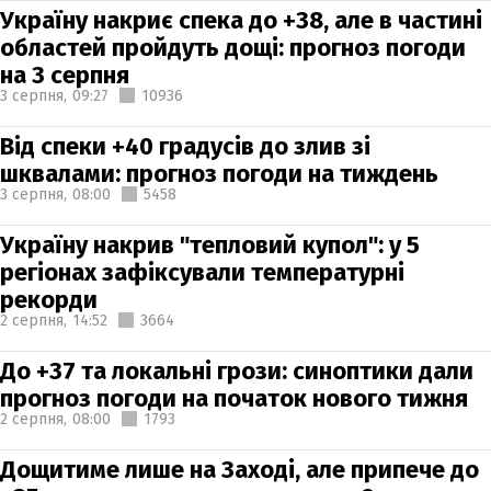
Україну накриє спека до +38, але в частині
областей пройдуть дощі: прогноз погоди
на 3 серпня
3 серпня,
09:27
10936
Від спеки +40 градусів до злив зі
шквалами: прогноз погоди на тиждень
3 серпня,
08:00
5458
Україну накрив "тепловий купол": у 5
регіонах зафіксували температурні
рекорди
2 серпня,
14:52
3664
До +37 та локальні грози: синоптики дали
прогноз погоди на початок нового тижня
2 серпня,
08:00
1793
Дощитиме лише на Заході, але припече до