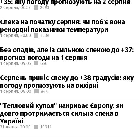
+35: яку погоду прогнозують на 2 серпня
2 серпня,
06:57
2693
Спека на початку серпня: чи поб'є вона
рекордні показники температури
1 серпня,
20:00
1539
Без опадів, але із сильною спекою до +37:
прогноз погоди на 1 серпня
1 серпня,
09:05
656
Серпень приніс спеку до +38 градусів: яку
погоду прогнозують на вихідні
1 серпня,
08:00
844
"Тепловий купол" накриває Європу: як
довго протримається сильна спека в
Україні
31 липня,
20:00
10911