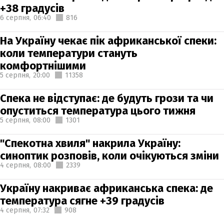
+38 градусів
6 серпня,
06:40
816
На Україну чекає пік африканської спеки:
коли температури стануть
комфортнішими
5 серпня,
20:00
11358
Спека не відступає: де будуть грози та чи
опуститься температура цього тижня
5 серпня,
08:00
1301
"Спекотна хвиля" накрила Україну:
синоптик розповів, коли очікуються зміни
4 серпня,
08:00
2339
Україну накриває африканська спека: де
температура сягне +39 градусів
4 серпня,
07:32
908