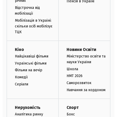
річних
Пенсія в Україні
Відстрочка від
мобілізації
Мобілізація в Україні:
скільки осіб мобілізує
ТЦК
Кіно
Новини Освіти
Найцікавіші фільми
Міністерство освіти та
науки України
Українські фільми
Школа
Фільми на вечір
НМТ 2026
Комедії
Саморозвиток
Серіали
Навчання за кордоном
Нерухомість
Спорт
Аналітика ринку
Бокс