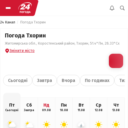
24 Канал
Погода Тхорин
Погода Тхорин
Житомирська обл., Коростенський район, Тхорин, 51.4°Пн, 28.33°Сх
Змінити місто
Сьогодні
Завтра
Вчора
По годинах
Тиж
Пт
Сб
Нд
Пн
Вт
Ср
Чт
Сьогодні
Завтра
09.08
10.08
11.08
12.08
13.08