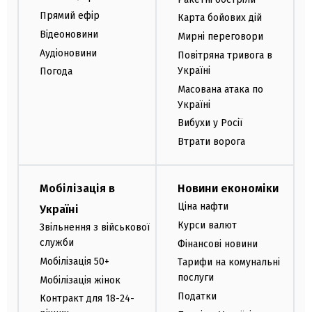
Прямий ефір
Карта бойових дій
Відеоновини
Мирні переговори
Аудіоновини
Повітряна тривога в
Україні
Погода
Масована атака по
Україні
Вибухи у Росії
Втрати ворога
Мобілізація в
Новини економіки
Ціна нафти
Україні
Курси валют
Звільнення з військової
служби
Фінансові новини
Мобілізація 50+
Тарифи на комунальні
послуги
Мобілізація жінок
Податки
Контракт для 18-24-