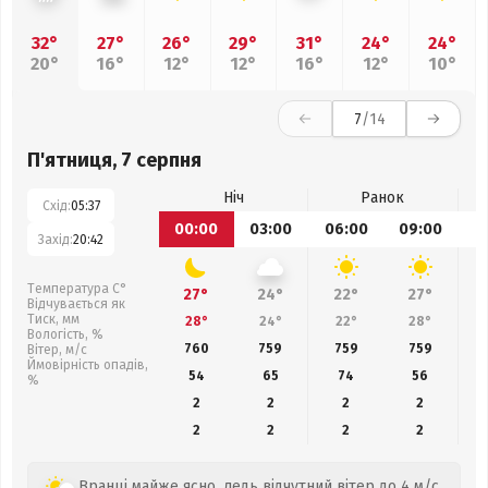
32°
27°
26°
29°
31°
24°
24°
20°
16°
12°
12°
16°
12°
10°
7
/14
П'ятниця, 7 серпня
Ніч
Ранок
Схід:
05:37
00:00
03:00
06:00
09:00
1
Захід:
20:42
Температура С°
27°
24°
22°
27°
Відчувається як
Тиск, мм
28°
24°
22°
28°
Вологість, %
760
759
759
759
Вітер, м/с
Ймовірність опадів,
54
65
74
56
%
2
2
2
2
2
2
2
2
Вранці майже ясно, ледь відчутний вітер до 4 м/с.