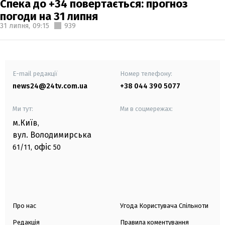
Спека до +34 повертається: прогноз
погоди на 31 липня
31 липня,
09:15
939
E-mail редакції
Номер телефону:
news24@24tv.com.ua
+38 044 390 5077
Ми тут:
Ми в соцмережах:
м.Київ
,
вул. Володимирська
офіс
61/11,
50
Про нас
Угода Користувача Спільноти
Редакція
Правила коментування