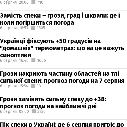
6 серпня,
20:00
710
Замість спеки – грози, град і шквали: де і
коли погіршиться погода
6 серпня,
18:53
1605
Українці фіксують +50 градусів на
"домашніх" термометрах: що на це кажуть
синоптики
6 серпня,
16:46
1666
Грози накриють частину областей на тлі
сильної спеки: прогноз погоди на 7 серпня
6 серпня,
15:54
381
Грози замінять сильну спеку до +38:
прогноз погоди на найближчі дні
6 серпня,
08:00
3230
Пік спеки в Україні: де 6 серпня пригріє до