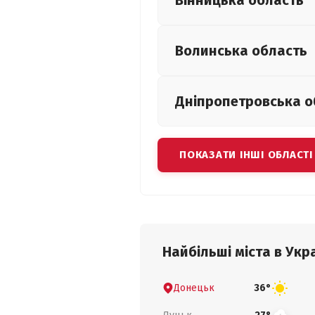
Вінницька
область
Волинська
область
Дніпропетровська
о
ПОКАЗАТИ ІНШІ ОБЛАСТІ
Найбільші міста в Укра
Донецьк
36°