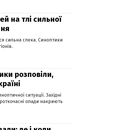
й на тлі сильної
пня
ься сильна спека. Синоптики
іонів.
ики розповіли,
країні
оптичної ситуації. Західні
ороткочасні опади накриють
вали: де і коли