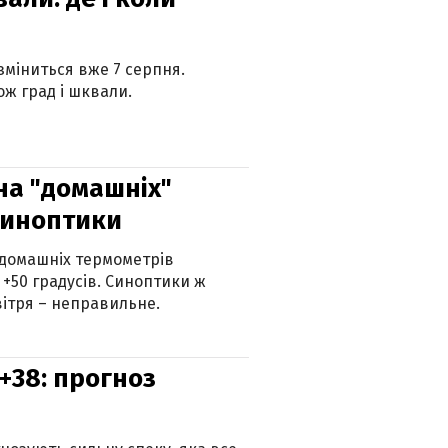
 зміниться вже 7 серпня.
ж град і шквали.
 на "домашніх"
синоптики
 домашніх термометрів
 +50 градусів. Синоптики ж
ітря – неправильне.
+38: прогноз