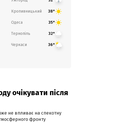
Ужгород
32°
Кропивницький
38°
Одеса
35°
Тернопіль
32°
Черкаси
36°
оду очікувати після
айже не впливає на спекотну
атмосферного фронту