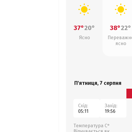
37°
20°
38°
22°
Ясно
Переважн
ясно
П'ятниця, 7 серпня
Схід:
Захід:
05:11
19:56
Температура С°
Відчувається як