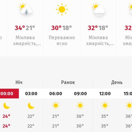
34°
21°
30°
18°
32°
18°
32
о
Мінлива
Переважно
Мінлива
Мі
хмарність,
ясно
хмарність,
хма
грози
зливи
слаб
Ніч
Ранок
День
00:00
03:00
06:00
09:00
12:00
15:
24°
22°
21°
30°
35°
36
24°
22°
21°
30°
35°
36