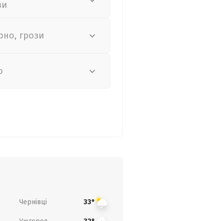
зи
рно, грози
о
Чернівці
33°