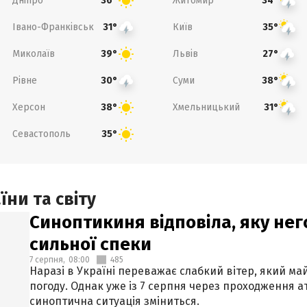
Дніпро
Житомир
36°
34°
Івано-Франківськ
Київ
31°
35°
Миколаїв
Львів
39°
27°
Рівне
Суми
30°
38°
Херсон
Хмельницький
38°
31°
Севастополь
35°
ни та світу
Синоптикиня відповіла, яку нег
сильної спеки
7 серпня,
08:00
485
Наразі в Україні переважає слабкий вітер, який м
погоду. Однак уже із 7 серпня через проходження 
синоптична ситуація зміниться.