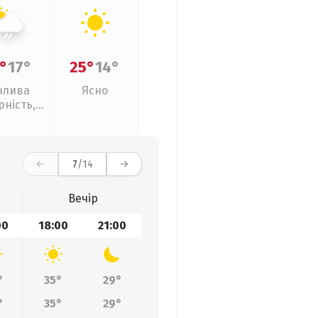
°
17°
25°
14°
нлива
Ясно
рність,
кий дощ
7
/14
Вечір
00
18:00
21:00
°
35°
29°
°
35°
29°