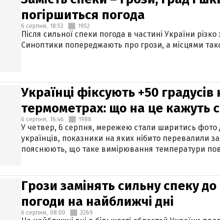
погіршиться погода
6 серпня,
18:53
1952
Після сильної спеки погода в частині України різко
Синоптики попереджають про грози, а місцями тако
Українці фіксують +50 градусів
термометрах: що на це кажуть 
6 серпня,
16:46
1988
У четвер, 6 серпня, мережею стали ширитись фото
українців, показники на яких нібито перевалили за
пояснюють, що таке вимірювання температури пов
Грози замінять сильну спеку до 
погоди на найближчі дні
6 серпня,
08:00
3269