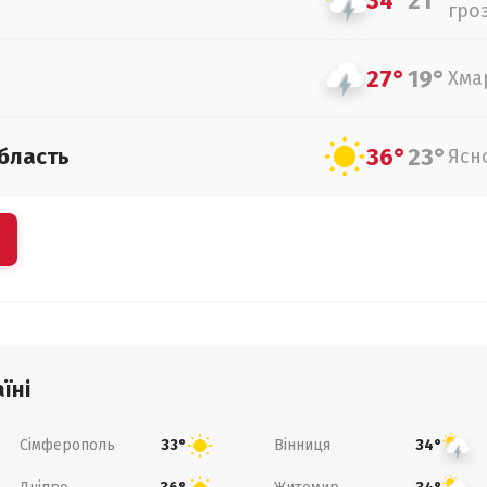
34°
21°
гро
27°
19°
Хма
36°
23°
бласть
Ясн
їні
Сімферополь
Вінниця
33°
34°