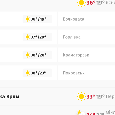
36°
19°
Ясн
36°
/
19°
Волноваха
37°
/
20°
Горлівка
36°
/
20°
Краматорськ
36°
/
23°
Покровськ
33°
19°
ка Крим
Пер
Мін