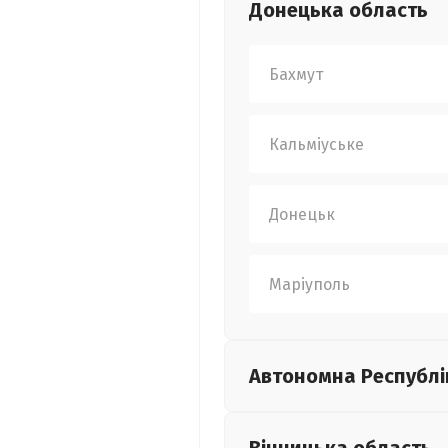
Донецька
область
Бахмут
Кальміуське
Донецьк
Маріуполь
Автономна Республі