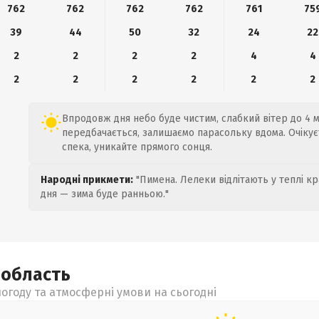
762
762
762
762
761
75
39
44
50
32
24
22
2
2
2
2
4
4
2
2
2
2
2
2
Впродовж дня небо буде чистим, слабкий вітер до 4 м
передбачається, залишаємо парасольку вдома. Очікуєт
спека, уникайте прямого сонця.
Народні прикмети:
"Пимена. Лелеки відлітають у теплі кр
дня — зима буде ранньою."
а
область
огоду та атмосферні умови на сьогодні