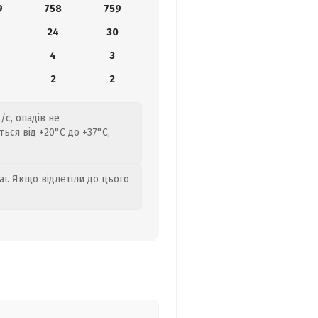
9
758
759
24
30
4
3
2
2
/с, опадів не
ься від +20°C до +37°C,
аї. Якщо відлетіли до цього