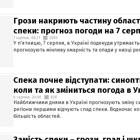
Грози накриють частину областе
спеки: прогноз погоди на 7 сер
7 серпня,
06:21
2065
У п'ятницю, 7 серпня, в Україні подекуди утримаєт
прогнозують мінливу хмарність та опади у низці рег
Спека почне відступати: синопт
коли та як зміниться погода в У
6 серпня,
20:00
828
Найближчими днями в Україні прогнозують зміну син
регіони першими відчують спад спеки. Водночас к
більшість областей.
Замість спеки – грози, град і шк