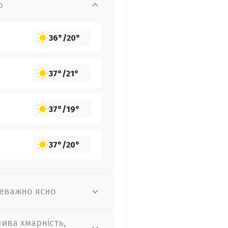
о
36°
/
20°
37°
/
21°
37°
/
19°
37°
/
20°
еважно ясно
лива хмарність,