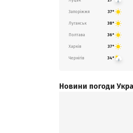
Луцьк
27°
Запоріжжя
37°
Луганськ
38°
Полтава
36°
Харків
37°
Чернігів
34°
Новини погоди Украї