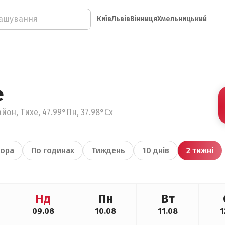
Київ
Львів
Вінниця
Хмельницький
е
йон, Тихе, 47.99°Пн, 37.98°Сх
ора
По годинах
Тиждень
10 днів
2 тижні
Нд
Пн
Вт
09.08
10.08
11.08
1