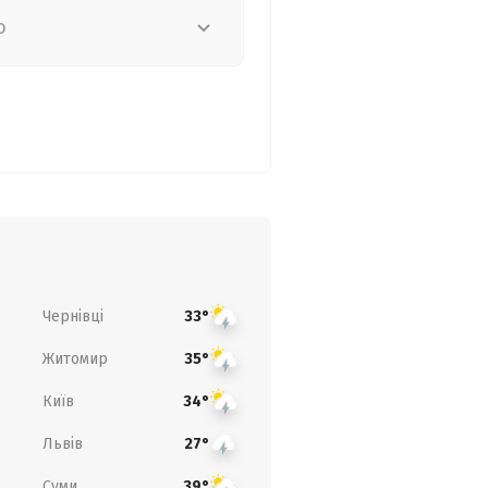
о
Чернівці
33°
Житомир
35°
Київ
34°
Львів
27°
Суми
39°