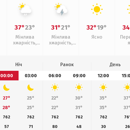
37°
23°
31°
21°
32°
19°
34
Мінлива
Мінлива
Ясно
Пер
хмарність,
хмарність,
слабкий дощ
грози
Ніч
Ранок
День
00:00
03:00
06:00
09:00
12:00
15:
27°
25°
22°
30°
35°
37
28°
25°
22°
31°
35°
37
762
762
762
762
762
76
57
71
80
48
30
26