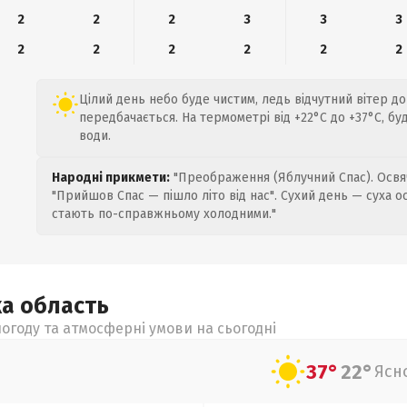
2
2
2
3
3
3
2
2
2
2
2
2
Цілий день небо буде чистим, ледь відчутний вітер до 
передбачається. На термометрі від +22°C до +37°C, бу
води.
Народні прикмети:
"Преображення (Яблучний Спас). Освяч
"Прийшов Спас — пішло літо від нас". Сухий день — суха о
стають по-справжньому холодними."
ка
область
огоду та атмосферні умови на сьогодні
37°
22°
Ясн