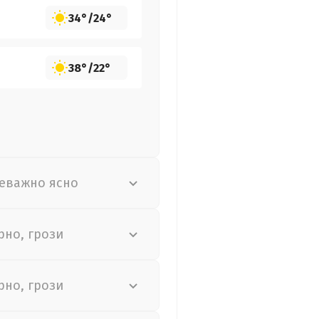
34°
/
24°
38°
/
22°
еважно ясно
рно, грози
рно, грози