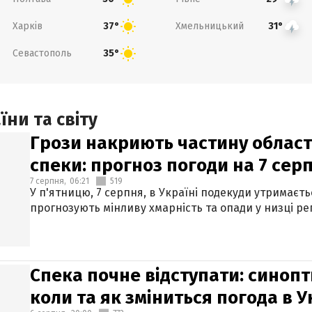
Харків
Хмельницький
37°
31°
Севастополь
35°
ни та світу
Грози накриють частину областе
спеки: прогноз погоди на 7 сер
7 серпня,
06:21
519
У п'ятницю, 7 серпня, в Україні подекуди утримаєт
прогнозують мінливу хмарність та опади у низці рег
Спека почне відступати: синопт
коли та як зміниться погода в У