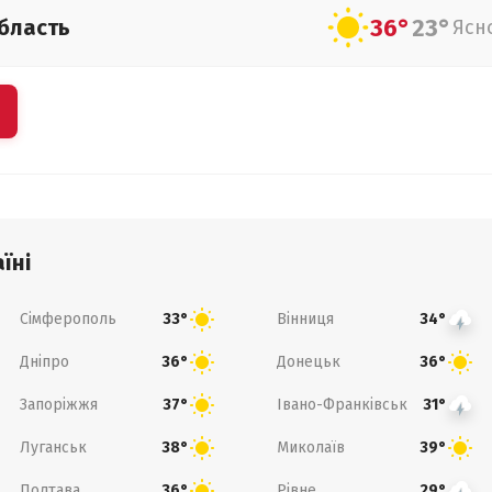
36°
23°
бласть
Ясн
їні
Сімферополь
Вінниця
33°
34°
Дніпро
Донецьк
36°
36°
Запоріжжя
Івано-Франківськ
37°
31°
Луганськ
Миколаїв
38°
39°
Полтава
Рівне
36°
29°