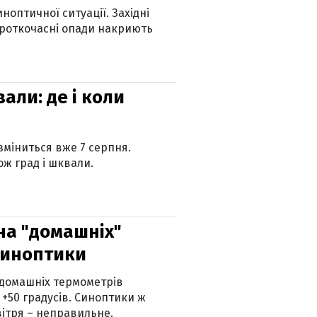
оптичної ситуації. Західні
ороткочасні опади накриють
вали: де і коли
 зміниться вже 7 серпня.
ж град і шквали.
 на "домашніх"
синоптики
 домашніх термометрів
 +50 градусів. Синоптики ж
ітря – неправильне.