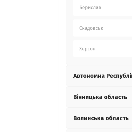
Берислав
Скадовськ
Херсон
Автономна Республі
Вінницька
область
Волинська
область