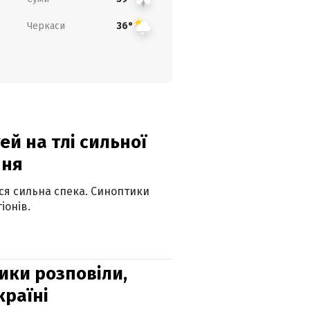
Черкаси
36°
й на тлі сильної
пня
ься сильна спека. Синоптики
іонів.
ики розповіли,
країні