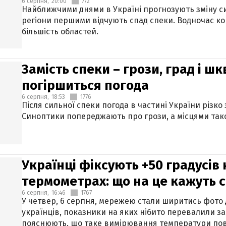
6 серпня,
20:00
772
Найближчими днями в Україні прогнозують зміну син
регіони першими відчують спад спеки. Водночас к
більшість областей.
Замість спеки – грози, град і шк
погіршиться погода
6 серпня,
18:53
1776
Після сильної спеки погода в частині України різко
Синоптики попереджають про грози, а місцями тако
Українці фіксують +50 градусів
термометрах: що на це кажуть 
6 серпня,
16:46
1767
У четвер, 6 серпня, мережею стали ширитись фото
українців, показники на яких нібито перевалили за
пояснюють, що таке вимірювання температури пов