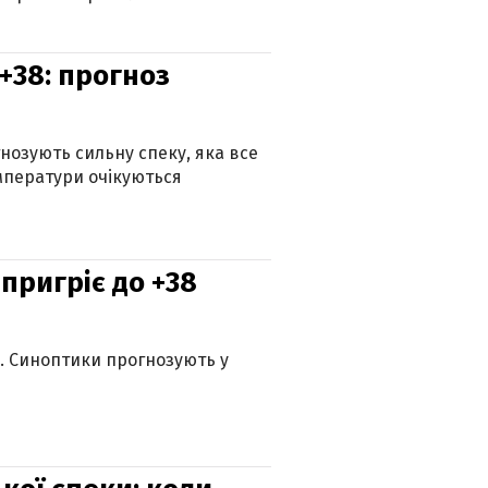
+38: прогноз
гнозують сильну спеку, яка все
мператури очікуються
 пригріє до +38
ю. Синоптики прогнозують у