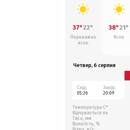
37°
22°
38°
21°
Переважно
Ясно
ясно
Четвер, 6 серпня
Схід:
Захід:
05:26
20:09
Температура С°
Відчувається як
Тиск, мм
Вологість, %
Вітер, м/с