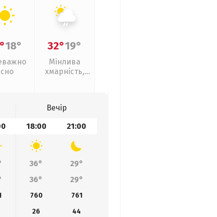
°
18°
32°
19°
еважно
Мінлива
ясно
хмарність,
слабкий дощ
Вечір
00
18:00
21:00
°
36°
29°
°
36°
29°
1
760
761
26
44