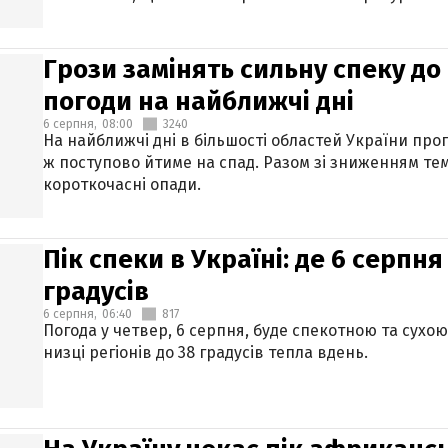
Грози замінять сильну спеку до 
погоди на найближчі дні
6 серпня,
08:00
3240
На найближчі дні в більшості областей України про
ж поступово йтиме на спад. Разом зі зниженням те
короткочасні опади.
Пік спеки в Україні: де 6 серпня
градусів
6 серпня,
06:40
817
Погода у четвер, 6 серпня, буде спекотною та сухо
низці регіонів до 38 градусів тепла вдень.