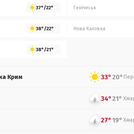
37°
/
22°
Генічеськ
38°
/
22°
Нова Каховка
38°
/
21°
33°
20°
ка Крим
Пер
34°
21°
Хма
27°
19°
Хма