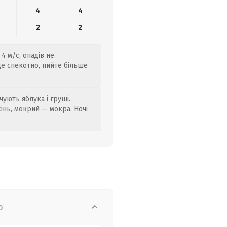
4
4
2
2
4 м/с, опадів не
де спекотно, пийте більше
ують яблука і груші.
сінь, мокрий — мокра. Ночі
о