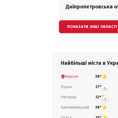
Дніпропетровська
о
ПОКАЗАТИ ІНШІ ОБЛАСТІ
Найбільші міста в Укра
Херсон
38°
Луцьк
27°
Ужгород
32°
Кропивницький
38°
Одеса
35°