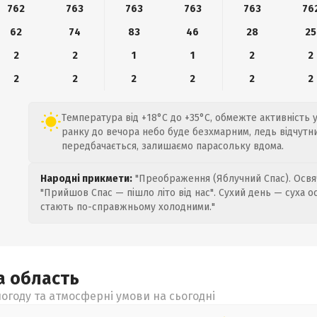
762
763
763
763
763
76
62
74
83
46
28
25
2
2
1
1
2
2
2
2
2
2
2
2
Температура від +18°C до +35°C, обмежте активність у
ранку до вечора небо буде безхмарним, ледь відчутний
передбачається, залишаємо парасольку вдома.
Народні прикмети:
"Преображення (Яблучний Спас). Освяч
"Прийшов Спас — пішло літо від нас". Сухий день — суха о
стають по-справжньому холодними."
ка
область
огоду та атмосферні умови на сьогодні