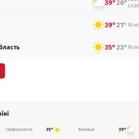
39°
20°
сла
39°
21°
Ясн
35°
23°
бласть
Ясн
їні
Сімферополь
Вінниця
35°
39°