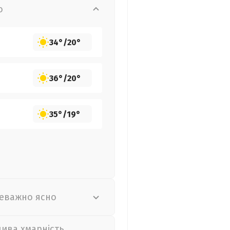
о
34°
/
20°
36°
/
20°
35°
/
19°
еважно ясно
лива хмарність,