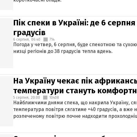
Пік спеки в Україні: де 6 серпня
градусів
6 серпня,
06:40
714
Погода у четвер, 6 серпня, буде спекотною та сухо
низці регіонів до 38 градусів тепла вдень.
На Україну чекає пік африкансь
температури стануть комфорт
5 серпня,
20:00
10408
Найближчими днями спека, що накрила Україну, сяг
температура повітря сягатиме +40 градусів, а вже 
розпеченому повітрю почне надходити прохолодніш