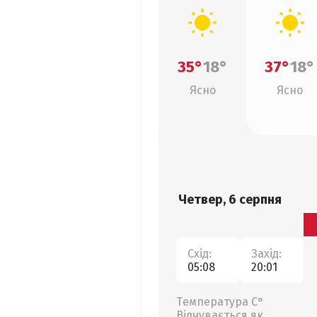
35°
18°
37°
18°
Ясно
Ясно
Четвер, 6 серпня
Схід:
Захід:
05:08
20:01
Температура С°
Відчувається як