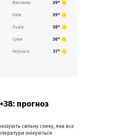
Житомир
39°
Київ
39°
Львів
38°
Суми
36°
Черкаси
37°
+38: прогноз
гнозують сильну спеку, яка все
мператури очікуються