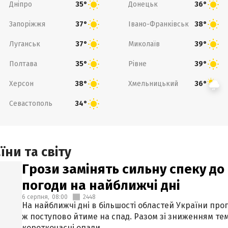
Дніпро
Донецьк
35°
36°
Запоріжжя
Івано-Франківськ
37°
38°
Луганськ
Миколаїв
37°
39°
Полтава
Рівне
35°
39°
Херсон
Хмельницький
38°
36°
Севастополь
34°
ни та світу
Грози замінять сильну спеку до 
погоди на найближчі дні
6 серпня,
08:00
2448
На найближчі дні в більшості областей України про
ж поступово йтиме на спад. Разом зі зниженням те
короткочасні опади.