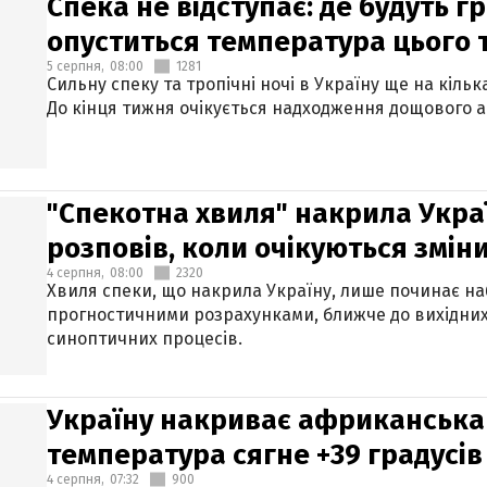
Спека не відступає: де будуть г
опуститься температура цього
5 серпня,
08:00
1281
Сильну спеку та тропічні ночі в Україну ще на кіль
До кінця тижня очікується надходження дощового 
"Спекотна хвиля" накрила Укра
розповів, коли очікуються змін
4 серпня,
08:00
2320
Хвиля спеки, що накрила Україну, лише починає на
прогностичними розрахунками, ближче до вихідни
синоптичних процесів.
Україну накриває африканська 
температура сягне +39 градусів
4 серпня,
07:32
900