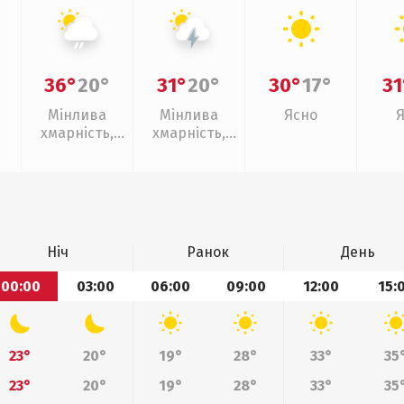
36°
20°
31°
20°
30°
17°
31
Мінлива
Мінлива
Ясно
хмарність,
хмарність,
слабкий дощ
грози
Ніч
Ранок
День
00:00
03:00
06:00
09:00
12:00
15:
23°
20°
19°
28°
33°
35
23°
20°
19°
28°
33°
35