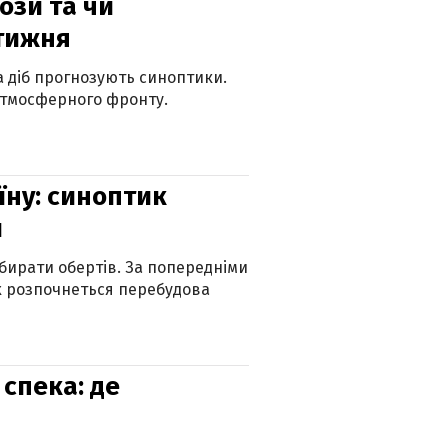
рози та чи
 тижня
ка діб прогнозують синоптики.
атмосферного фронту.
їну: синоптик
и
бирати обертів. За попередніми
х розпочнеться перебудова
спека: де