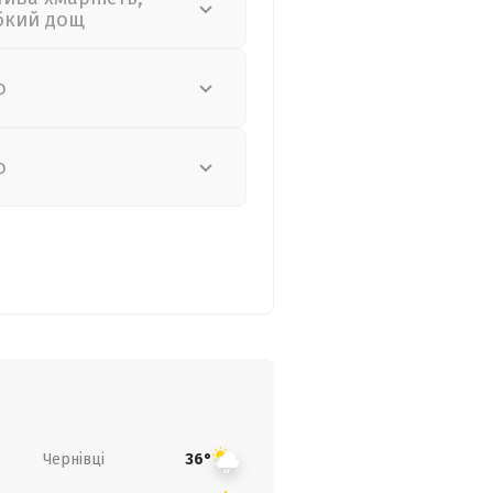
бкий дощ
о
о
Чернівці
36°