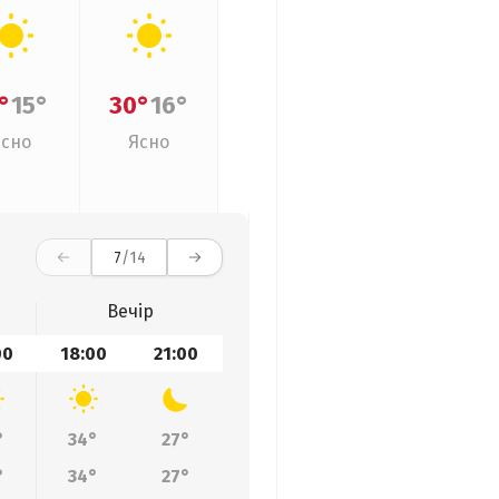
°
15°
30°
16°
Ясно
Ясно
7
/14
Вечір
00
18:00
21:00
°
34°
27°
°
34°
27°