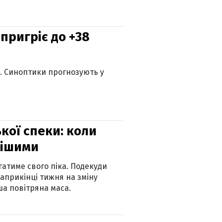
 пригріє до +38
ю. Синоптики прогнозують у
кої спеки: коли
нішими
атиме свого піка. Подекуди
наприкінці тижня на зміну
а повітряна маса.