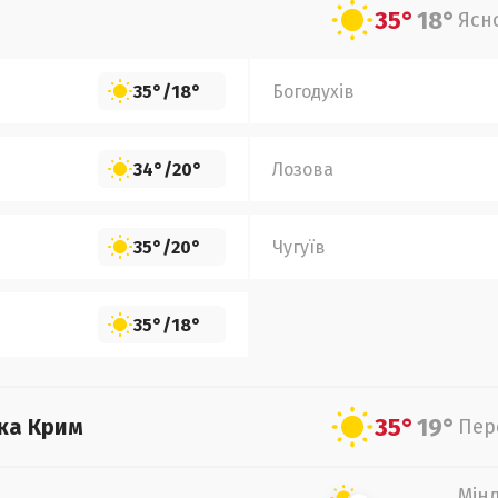
35°
18°
Ясн
35°
/
18°
Богодухів
34°
/
20°
Лозова
35°
/
20°
Чугуїв
35°
/
18°
35°
19°
ка Крим
Пер
Мін