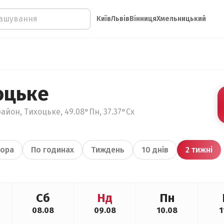
Київ
Львів
Вінниця
Хмельницький
оцьке
айон, Тихоцьке, 49.08°Пн, 37.37°Сх
ора
По годинах
Тиждень
10 днів
2 тижні
Сб
Нд
Пн
08.08
09.08
10.08
1