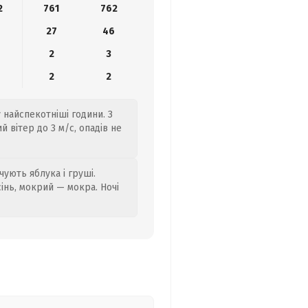
2
761
762
27
46
2
3
2
2
 найспекотніші години. З
 вітер до 3 м/с, опадів не
ують яблука і груші.
сінь, мокрий — мокра. Ночі