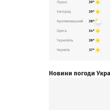
Луцьк
39°
Ужгород
39°
Кропивницький
38°
Одеса
34°
Тернопіль
38°
Чернігів
37°
Новини погоди Украї