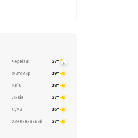
Чернівці
37°
Житомир
39°
Київ
38°
Львів
37°
Суми
36°
Хмельницький
37°