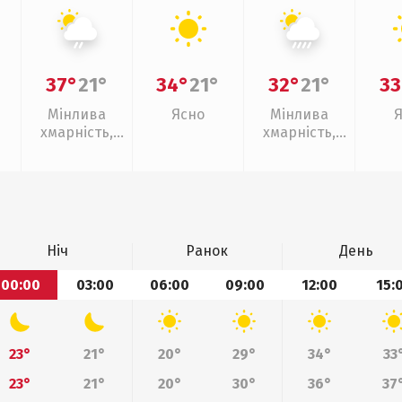
37°
21°
34°
21°
32°
21°
33
Мінлива
Ясно
Мінлива
хмарність,
хмарність,
слабкий дощ
зливи
Ніч
Ранок
День
00:00
03:00
06:00
09:00
12:00
15:
23°
21°
20°
29°
34°
33
23°
21°
20°
30°
36°
37