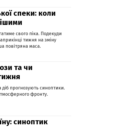
кої спеки: коли
нішими
атиме свого піка. Подекуди
наприкінці тижня на зміну
а повітряна маса.
рози та чи
 тижня
ка діб прогнозують синоптики.
атмосферного фронту.
їну: синоптик