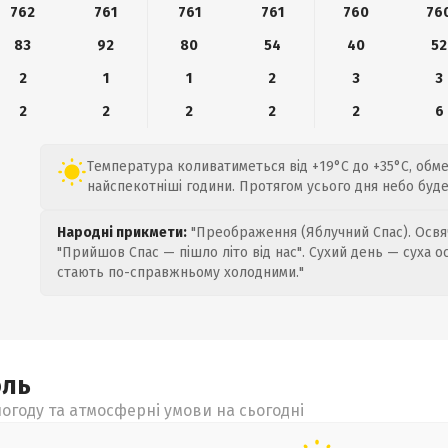
762
761
761
761
760
76
83
92
80
54
40
52
2
1
1
2
3
3
2
2
2
2
2
6
Температура коливатиметься від +19°C до +35°C, обме
найспекотніші години. Протягом усього дня небо буде 
Народні прикмети:
"Преображення (Яблучний Спас). Освяч
"Прийшов Спас — пішло літо від нас". Сухий день — суха о
стають по-справжньому холодними."
оль
огоду та атмосферні умови на сьогодні