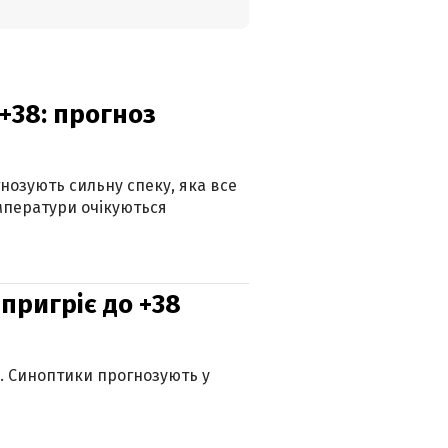
+38: прогноз
гнозують сильну спеку, яка все
мператури очікуються
 пригріє до +38
ю. Синоптики прогнозують у