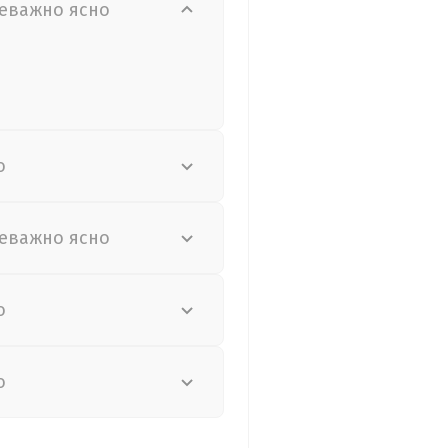
еважно ясно
о
еважно ясно
о
о