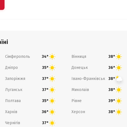
їні
Сімферополь
Вінниця
34°
38°
Дніпро
Донецьк
35°
36°
Запоріжжя
Івано-Франківськ
37°
38°
Луганськ
Миколаїв
37°
38°
Полтава
Рівне
35°
39°
Харків
Херсон
36°
38°
Чернігів
37°