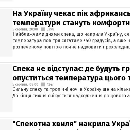
На Україну чекає пік африкансь
температури стануть комфорт
5 серпня,
20:00
5398
Найближчими днями спека, що накрила Україну, сяг
температура повітря сягатиме +40 градусів, а вже 
розпеченому повітрю почне надходити прохолодніш
Спека не відступає: де будуть г
опуститься температура цього
5 серпня,
08:00
1247
Сильну спеку та тропічні ночі в Україну ще на кіль
До кінця тижня очікується надходження дощового 
"Спекотна хвиля" накрила Укра