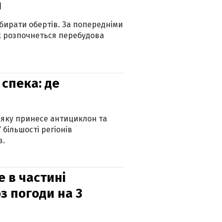
и
бирати обертів. За попередніми
х розпочнеться перебудова
спека: де
 яку принесе антициклон та
 більшості регіонів
в.
е в частині
з погоди на 3