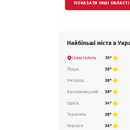
ПОКАЗАТИ ІНШІ ОБЛАСТІ
Найбільші міста в Укра
Севастополь
35°
Луцьк
38°
Ужгород
38°
Кропивницький
38°
Одеса
34°
Тернопіль
38°
Черкаси
36°