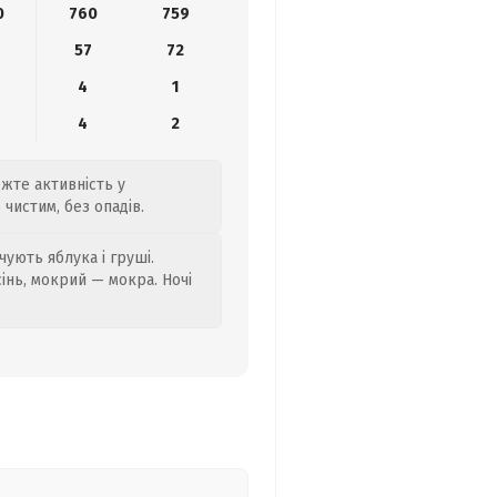
0
760
759
57
72
4
1
4
2
жте активність у
чистим, без опадів.
ують яблука і груші.
сінь, мокрий — мокра. Ночі