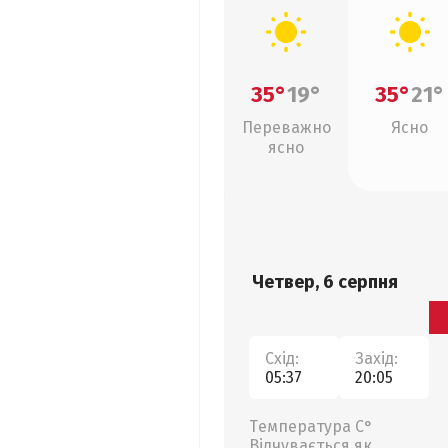
35°
19°
35°
21°
Переважно
Ясно
ясно
Четвер, 6 серпня
Схід:
Захід:
05:37
20:05
Температура С°
Відчувається як