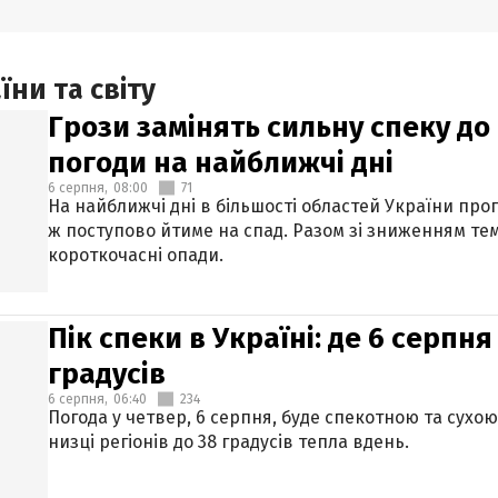
ни та світу
Грози замінять сильну спеку до 
погоди на найближчі дні
6 серпня,
08:00
71
На найближчі дні в більшості областей України про
ж поступово йтиме на спад. Разом зі зниженням те
короткочасні опади.
Пік спеки в Україні: де 6 серпня
градусів
6 серпня,
06:40
234
Погода у четвер, 6 серпня, буде спекотною та сухо
низці регіонів до 38 градусів тепла вдень.