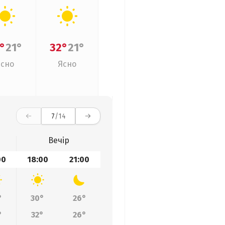
°
21°
32°
21°
Ясно
Ясно
7
/14
Вечір
00
18:00
21:00
°
30°
26°
°
32°
26°