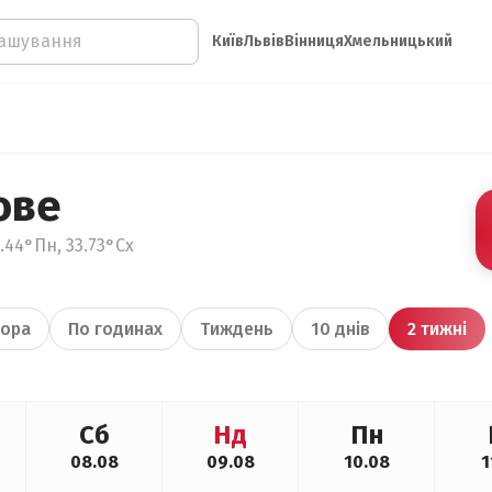
Київ
Львів
Вінниця
Хмельницький
ове
.44°Пн, 33.73°Сх
ора
По годинах
Тиждень
10 днів
2 тижні
Сб
Нд
Пн
08.08
09.08
10.08
1