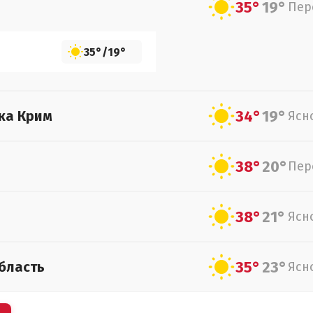
35°
19°
Пер
35°
/
19°
34°
19°
ка Крим
Ясн
38°
20°
Пер
38°
21°
Ясн
35°
23°
бласть
Ясн