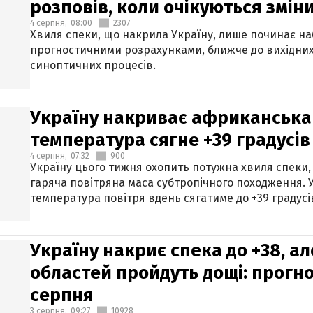
розповів, коли очікуються змін
4 серпня,
08:00
2307
Хвиля спеки, що накрила Україну, лише починає на
прогностичними розрахунками, ближче до вихідни
синоптичних процесів.
Україну накриває африканська 
температура сягне +39 градусів
4 серпня,
07:32
900
Україну цього тижня охопить потужна хвиля спеки,
гаряча повітряна маса субтропічного походження. У
температура повітря вдень сягатиме до +39 градусі
Україну накриє спека до +38, ал
областей пройдуть дощі: прогно
серпня
3 серпня,
09:27
10928