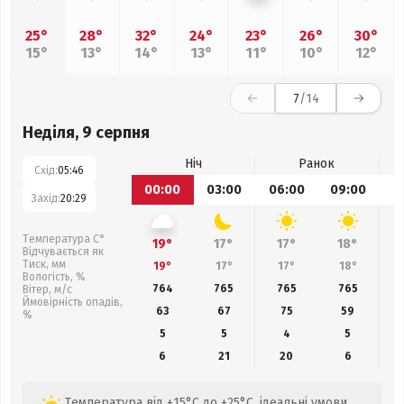
25°
28°
32°
24°
23°
26°
30°
15°
13°
14°
13°
11°
10°
12°
7
/14
Неділя, 9 серпня
Ніч
Ранок
Схід:
05:46
00:00
03:00
06:00
09:00
1
Захід:
20:29
Температура С°
19°
17°
17°
18°
Відчувається як
Тиск, мм
19°
17°
17°
18°
Вологість, %
764
765
765
765
Вітер, м/с
Ймовірність опадів,
63
67
75
59
%
5
5
4
5
6
21
20
6
Температура від +15°C до +25°C, ідеальні умови