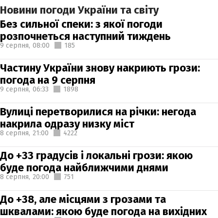
Новини погоди України та світу
Без сильної спеки: з якої погоди
розпочнеться наступний тиждень
9 серпня,
08:00
185
Частину України знову накриють грози:
погода на 9 серпня
9 серпня,
06:33
1898
Вулиці перетворилися на річки: негода
накрила одразу низку міст
8 серпня,
21:00
4222
До +33 градусів і локальні грози: якою
буде погода найближчими днями
8 серпня,
20:00
751
До +38, але місцями з грозами та
шквалами: якою буде погода на вихідних