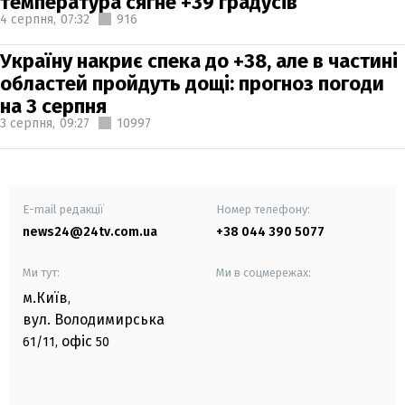
температура сягне +39 градусів
4 серпня,
07:32
916
Україну накриє спека до +38, але в частині
областей пройдуть дощі: прогноз погоди
на 3 серпня
3 серпня,
09:27
10997
E-mail редакції
Номер телефону:
news24@24tv.com.ua
+38 044 390 5077
Ми тут:
Ми в соцмережах:
м.Київ
,
вул. Володимирська
офіс
61/11,
50