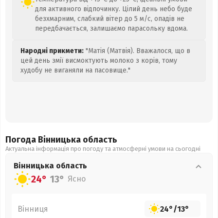
для активного відпочинку. Цілий день небо буде
безхмарним, слабкий вітер до 5 м/с, опадів не
передбачається, залишаємо парасольку вдома.
Народні прикмети:
"Матія (Матвія). Вважалося, що в
цей день змії висмоктують молоко з корів, тому
худобу не виганяли на пасовище."
Погода Вінницька
область
Актуальна інформація про погоду та атмосферні умови на сьогодні
Вінницька
область
24°
13°
Ясно
Вінниця
24°
/
13°