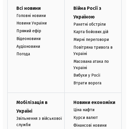
Всі новини
Війна Росії з
Головні новини
Україною
Новини України
Ракетні обстріли
Прямий ефір
Карта бойових дій
Відеоновини
Мирні переговори
Аудіоновини
Повітряна тривога в
Україні
Погода
Масована атака по
Україні
Вибухи у Росії
Втрати ворога
Мобілізація в
Новини економіки
Ціна нафти
Україні
Курси валют
Звільнення з військової
служби
Фінансові новини