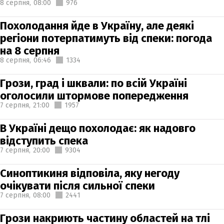
8 серпня,
08:00
976
Похолодання йде в Україну, але деякі
регіони потерпатимуть від спеки: погода
на 8 серпня
8 серпня,
06:46
1334
Грози, град і шквали: по всій Україні
оголосили штормове попередження
7 серпня,
21:00
1957
В Україні дещо похолодає: як надовго
відступить спека
7 серпня,
20:00
9304
Синоптикиня відповіла, яку негоду
очікувати після сильної спеки
7 серпня,
08:00
2441
Грози накриють частину областей на тлі