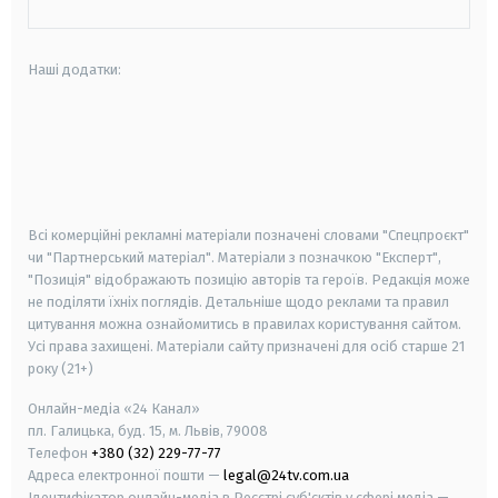
Наші додатки:
android
apple
smart tv
samsung smart tv
Всі комерційні рекламні матеріали позначені словами "Спецпроєкт"
чи "Партнерський матеріал". Матеріали з позначкою "Експерт",
"Позиція" відображають позицію авторів та героїв. Редакція може
не поділяти їхніх поглядів. Детальніше щодо реклами та правил
цитування можна ознайомитись в правилах користування сайтом.
Усі права захищені.
Матеріали сайту призначені для осіб старше
21
року (21+)
Онлайн-медіа «24 Канал»
пл. Галицька, буд. 15, м. Львів, 79008
Телефон
+380 (32) 229-77-77
Адреса електронної пошти —
legal@24tv.com.ua
Ідентифікатор онлайн-медіа в Реєстрі суб'єктів у сфері медіа —