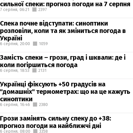
сильної спеки: прогноз погоди на 7 серпня
7 серпня,
06:21
2397
Спека почне відступати: синоптики
розповіли, коли та як зміниться погода в
Україні
6 серпня,
20:00
1059
Замість спеки – грози, град і шквали: де і
коли погіршиться погода
6 серпня,
18:53
2131
Українці фіксують +50 градусів на
"домашніх" термометрах: що на це кажуть
синоптики
6 серпня,
16:46
2380
Грози замінять сильну спеку до +38:
прогноз погоди на найближчі дні
6 серпня,
08:00
3358