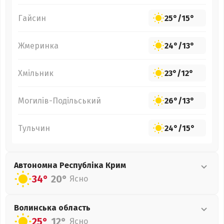
Гайсин
25°
/
15°
Жмеринка
24°
/
13°
Хмільник
23°
/
12°
Могилів-Подільський
26°
/
13°
Тульчин
24°
/
15°
Автономна Республіка Крим
34°
20°
Ясно
Волинська
область
25°
12°
Ясно