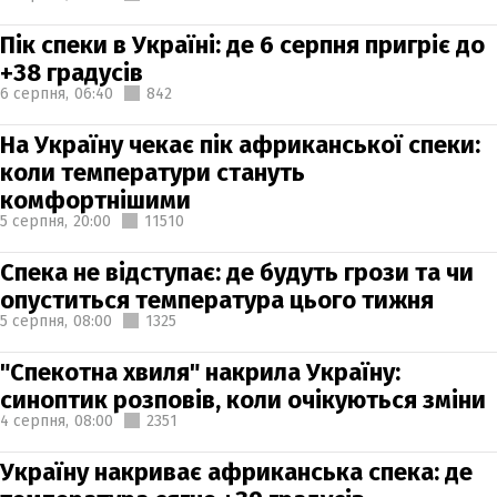
Пік спеки в Україні: де 6 серпня пригріє до
+38 градусів
6 серпня,
06:40
842
На Україну чекає пік африканської спеки:
коли температури стануть
комфортнішими
5 серпня,
20:00
11510
Спека не відступає: де будуть грози та чи
опуститься температура цього тижня
5 серпня,
08:00
1325
"Спекотна хвиля" накрила Україну:
синоптик розповів, коли очікуються зміни
4 серпня,
08:00
2351
Україну накриває африканська спека: де