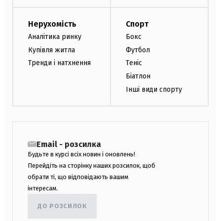
Нерухомість
Спорт
Аналітика ринку
Бокс
Купівля житла
Футбол
Тренди і натхнення
Теніс
Біатлон
Інші види спорту
Email - розсилка
Будьте в курсі всіх новин і оновлень!
Перейдіть на сторінку наших розсилок, щоб
обрати ті, що відповідають вашим
інтересам.
ДО РОЗСИЛОК