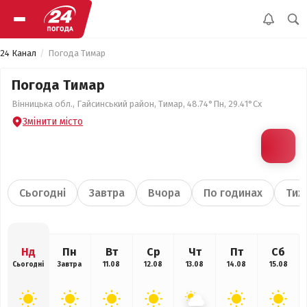
24 Канал
Погода Тимар
Погода Тимар
Вінницька обл., Гайсинський район, Тимар, 48.74°Пн, 29.41°Сх
Змінити місто
Сьогодні
Завтра
Вчора
По годинах
Тиж
Нд
Пн
Вт
Ср
Чт
Пт
Сб
Сьогодні
Завтра
11.08
12.08
13.08
14.08
15.08