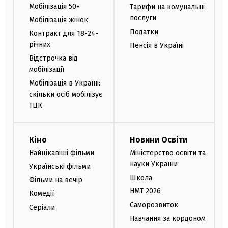
Мобілізація 50+
Тарифи на комунальні
послуги
Мобілізація жінок
Податки
Контракт для 18-24-
річних
Пенсія в Україні
Відстрочка від
мобілізації
Мобілізація в Україні:
скільки осіб мобілізує
ТЦК
Кіно
Новини Освіти
Найцікавіші фільми
Міністерство освіти та
науки України
Українські фільми
Школа
Фільми на вечір
НМТ 2026
Комедії
Саморозвиток
Серіали
Навчання за кордоном