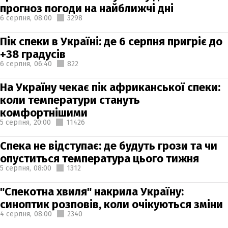
прогноз погоди на найближчі дні
6 серпня,
08:00
3298
Пік спеки в Україні: де 6 серпня пригріє до
+38 градусів
6 серпня,
06:40
822
На Україну чекає пік африканської спеки:
коли температури стануть
комфортнішими
5 серпня,
20:00
11426
Спека не відступає: де будуть грози та чи
опуститься температура цього тижня
5 серпня,
08:00
1312
"Спекотна хвиля" накрила Україну:
синоптик розповів, коли очікуються зміни
4 серпня,
08:00
2340