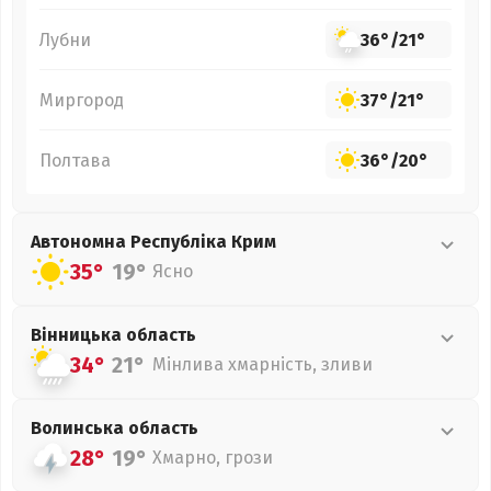
Лубни
36°
/
21°
Миргород
37°
/
21°
Полтава
36°
/
20°
Автономна Республіка Крим
35°
19°
Ясно
Вінницька
область
34°
21°
Мінлива хмарність, зливи
Волинська
область
28°
19°
Хмарно, грози