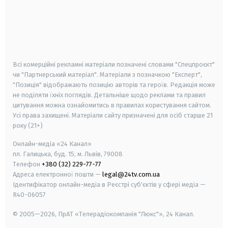
android
apple
smart tv
samsung smart tv
Всі комерційні рекламні матеріали позначені словами "Спецпроєкт"
чи "Партнерський матеріал". Матеріали з позначкою "Експерт",
"Позиція" відображають позицію авторів та героїв. Редакція може
не поділяти їхніх поглядів. Детальніше щодо реклами та правил
цитування можна ознайомитись в правилах користування сайтом.
Усі права захищені.
Матеріали сайту призначені для осіб старше
21
року (21+)
Онлайн-медіа «24 Канал»
пл. Галицька, буд. 15, м. Львів, 79008
Телефон
+380 (32) 229-77-77
Адреса електронної пошти —
legal@24tv.com.ua
Ідентифікатор онлайн-медіа в Реєстрі суб'єктів у сфері медіа —
R40-06057
© 2005—2026,
ПрАТ «Телерадіокомпанія "Люкс"», 24 Канал.