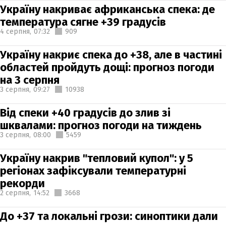
Україну накриває африканська спека: де
температура сягне +39 градусів
4 серпня,
07:32
909
Україну накриє спека до +38, але в частині
областей пройдуть дощі: прогноз погоди
на 3 серпня
3 серпня,
09:27
10938
Від спеки +40 градусів до злив зі
шквалами: прогноз погоди на тиждень
3 серпня,
08:00
5459
Україну накрив "тепловий купол": у 5
регіонах зафіксували температурні
рекорди
2 серпня,
14:52
3668
До +37 та локальні грози: синоптики дали