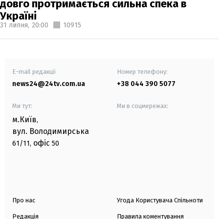
довго протримається сильна спека в
Україні
31 липня,
20:00
10915
E-mail редакції
Номер телефону:
news24@24tv.com.ua
+38 044 390 5077
Ми тут:
Ми в соцмережах:
м.Київ
,
вул. Володимирська
офіс
61/11,
50
Про нас
Угода Користувача Спільноти
Редакція
Правила коментування