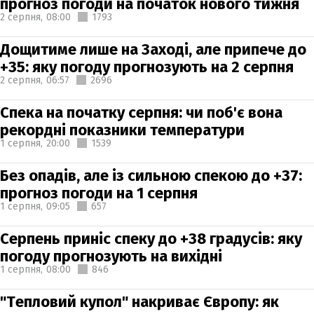
прогноз погоди на початок нового тижня
2 серпня,
08:00
1793
Дощитиме лише на Заході, але припече до
+35: яку погоду прогнозують на 2 серпня
2 серпня,
06:57
2696
Спека на початку серпня: чи поб'є вона
рекордні показники температури
1 серпня,
20:00
1539
Без опадів, але із сильною спекою до +37:
прогноз погоди на 1 серпня
1 серпня,
09:05
657
Серпень приніс спеку до +38 градусів: яку
погоду прогнозують на вихідні
1 серпня,
08:00
846
"Тепловий купол" накриває Європу: як