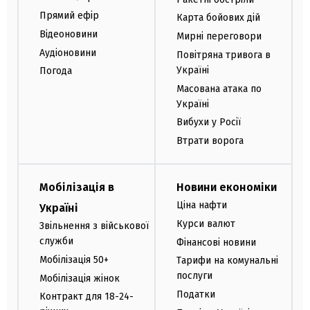
Прямий ефір
Карта бойових дій
Відеоновини
Мирні переговори
Аудіоновини
Повітряна тривога в
Україні
Погода
Масована атака по
Україні
Вибухи у Росії
Втрати ворога
Мобілізація в
Новини економіки
Ціна нафти
Україні
Курси валют
Звільнення з військової
служби
Фінансові новини
Мобілізація 50+
Тарифи на комунальні
послуги
Мобілізація жінок
Податки
Контракт для 18-24-