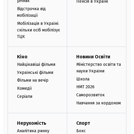
річних
Пенсія в Україні
Відстрочка від
мобілізації
Мобілізація в Україні:
скільки осіб мобілізує
ТЦК
Кіно
Новини Освіти
Найцікавіші фільми
Міністерство освіти та
науки України
Українські фільми
Школа
Фільми на вечір
НМТ 2026
Комедії
Саморозвиток
Серіали
Навчання за кордоном
Нерухомість
Спорт
Аналітика ринку
Бокс