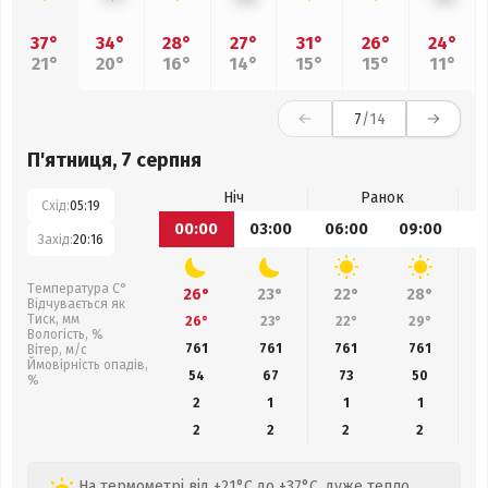
37°
34°
28°
27°
31°
26°
24°
21°
20°
16°
14°
15°
15°
11°
7
/14
П'ятниця, 7 серпня
Ніч
Ранок
Схід:
05:19
00:00
03:00
06:00
09:00
1
Захід:
20:16
Температура С°
26°
23°
22°
28°
Відчувається як
Тиск, мм
26°
23°
22°
29°
Вологість, %
761
761
761
761
Вітер, м/с
Ймовірність опадів,
54
67
73
50
%
2
1
1
1
2
2
2
2
На термометрі від +21°C до +37°C, дуже тепло,