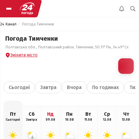
24 Канал
Погода Тимченки
Погода Тимченки
Полтавська обл., Полтавський район, Тимченки, 50.11°Пн, 34.49°Сх
Змінити місто
Сьогодні
Завтра
Вчора
По годинах
Тиж
Пт
Сб
Нд
Пн
Вт
Ср
Чт
Сьогодні
Завтра
09.08
10.08
11.08
12.08
13.08