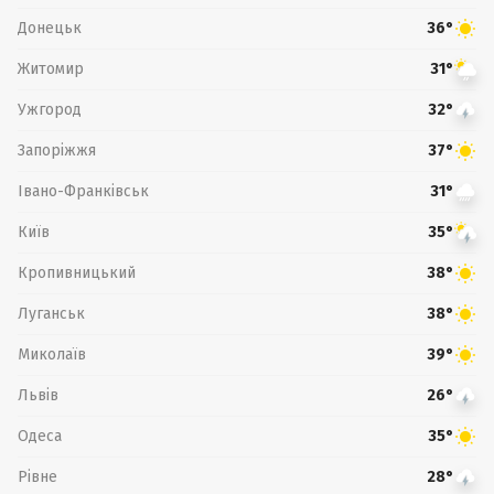
Донецьк
36°
Житомир
31°
Ужгород
32°
Запоріжжя
37°
Івано-Франківськ
31°
Київ
35°
Кропивницький
38°
Луганськ
38°
Миколаїв
39°
Львів
26°
Одеса
35°
Рівне
28°