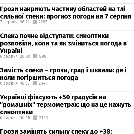
Грози накриють частину областей на тлі
сильної спеки: прогноз погоди на 7 серпня
7 серпня,
06:21
2287
Спека почне відступати: синоптики
розповіли, коли та як зміниться погода в
Україні
6 серпня,
20:00
890
Замість спеки – грози, град і шквали: де і
коли погіршиться погода
6 серпня,
18:53
2041
Українці фіксують +50 градусів на
"домашніх" термометрах: що на це кажуть
синоптики
6 серпня,
16:46
2143
Грози замінять сильну спеку до +38: