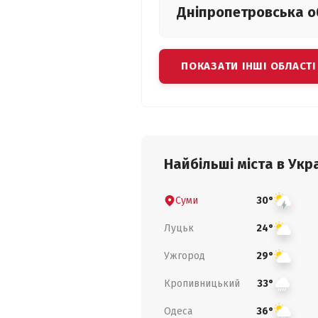
Дніпропетровська
о
ПОКАЗАТИ ІНШІ ОБЛАСТІ
Найбільші міста в Укра
Суми
30°
Луцьк
24°
Ужгород
29°
Кропивницький
33°
Одеса
36°