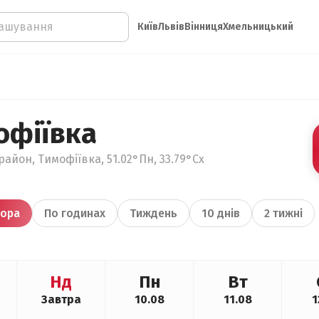
Київ
Львів
Вінниця
Хмельницький
офіївка
айон, Тимофіївка, 51.02°Пн, 33.79°Сх
ора
По годинах
Тиждень
10 днів
2 тижні
Нд
Пн
Вт
Завтра
10.08
11.08
1