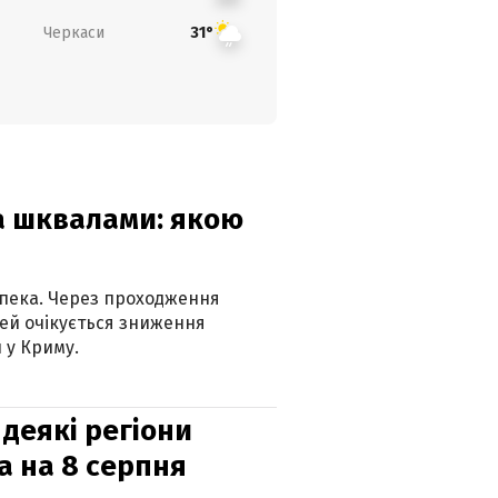
Черкаси
31°
та шквалами: якою
спека. Через проходження
ей очікується зниження
 у Криму.
 деякі регіони
а на 8 серпня