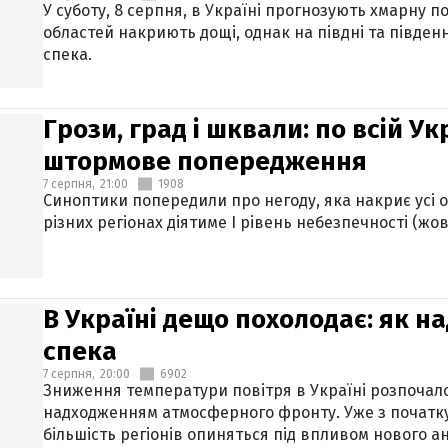
У суботу, 8 серпня, в Україні прогнозують хмарну п
областей накриють дощі, однак на півдні та півден
спека.
Грози, град і шквали: по всій У
штормове попередження
7 серпня,
21:00
1908
Синоптики попередили про негоду, яка накриє усі об
різних регіонах діятиме І рівень небезпечності (жов
В Україні дещо похолодає: як н
спека
7 серпня,
20:00
6902
Зниження температури повітря в Україні розпочалос
надходженням атмосферного фронту. Уже з початку
більшість регіонів опиняться під впливом нового а