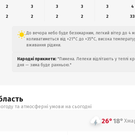
2
3
3
3
3
4
2
2
2
2
2
33
До вечора небо буде безхмарним, легкий вітер до 4 м
коливатиметься від +21°C до +35°C, висока температу
вживання рідини.
Народні прикмети:
"Пимена. Лелеки відлітають у теплі кр
дня — зима буде ранньою."
бласть
огоду та атмосферні умови на сьогодні
26°
18°
Хма