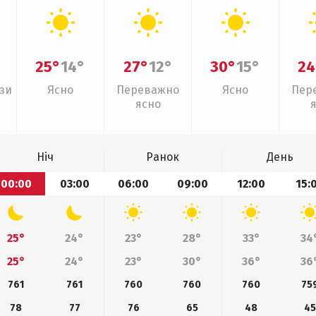
25°
14°
27°
12°
30°
15°
24
зи
Ясно
Переважно
Ясно
Пер
ясно
Ніч
Ранок
День
00:00
03:00
06:00
09:00
12:00
15:
25°
24°
23°
28°
33°
34
25°
24°
23°
30°
36°
36
761
761
760
760
760
75
78
77
76
65
48
45