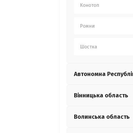
Конотоп
Ромни
Шостка
Автономна Республі
Вінницька
область
Волинська
область