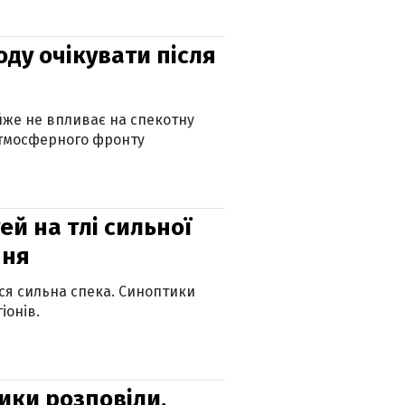
оду очікувати після
айже не впливає на спекотну
атмосферного фронту
й на тлі сильної
пня
ься сильна спека. Синоптики
іонів.
ики розповіли,