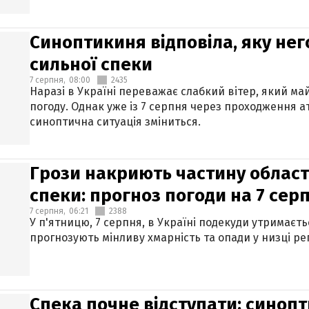
Синоптикиня відповіла, яку нег
сильної спеки
7 серпня,
08:00
2435
Наразі в Україні переважає слабкий вітер, який м
погоду. Однак уже із 7 серпня через проходження 
синоптична ситуація зміниться.
Грози накриють частину областе
спеки: прогноз погоди на 7 сер
7 серпня,
06:21
2388
У п'ятницю, 7 серпня, в Україні подекуди утримаєт
прогнозують мінливу хмарність та опади у низці рег
Спека почне відступати: синопт