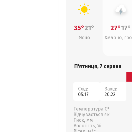
35°
21°
27°
17°
Ясно
Хмарно, гро
П'ятниця, 7 серпня
Схід:
Захід:
05:17
20:22
Температура С°
Відчувається як
Тиск, мм
Вологість, %
Вітер, м/с