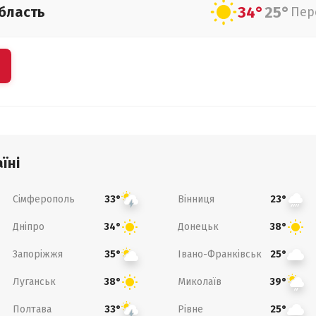
34°
25°
бласть
Пер
їні
Сімферополь
Вінниця
33°
23°
Дніпро
Донецьк
34°
38°
Запоріжжя
Івано-Франківськ
35°
25°
Луганськ
Миколаїв
38°
39°
Полтава
Рівне
33°
25°