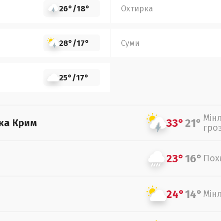
26°
/
18°
Охтирка
28°
/
17°
Суми
25°
/
17°
Мін
33°
21°
ка Крим
гро
23°
16°
Пох
24°
14°
Мін