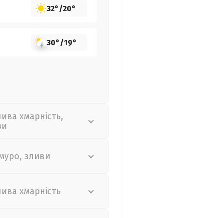
32°
/
20°
30°
/
19°
лива хмарність,
зи
муро, зливи
лива хмарність