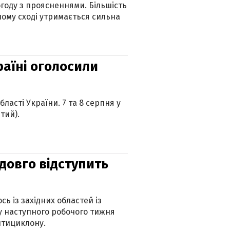
огоду з проясненнями. Більшість
ному сході утримається сильна
країні оголосили
ласті України. 7 та 8 серпня у
тий).
адовго відступить
ь із західних областей із
 наступного робочого тижня
нтициклону.