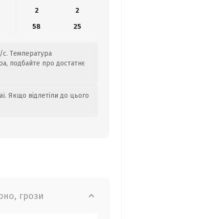
2
2
58
25
/с. Температура
ра, подбайте про достатнє
аї. Якщо відлетіли до цього
рно, грози