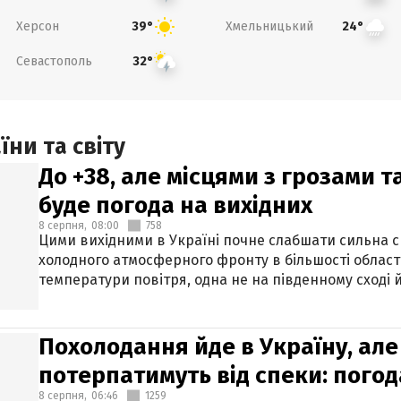
Херсон
Хмельницький
39°
24°
Севастополь
32°
ни та світу
До +38, але місцями з грозами 
буде погода на вихідних
8 серпня,
08:00
758
Цими вихідними в Україні почне слабшати сильна 
холодного атмосферного фронту в більшості област
температури повітря, одна не на південному сході й
Похолодання йде в Україну, але
потерпатимуть від спеки: погод
8 серпня,
06:46
1259