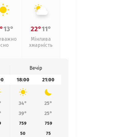
°
13°
22°
11°
еважно
Мінлива
ясно
хмарність
Вечір
00
18:00
21:00
°
34°
25°
°
39°
25°
9
759
759
50
75