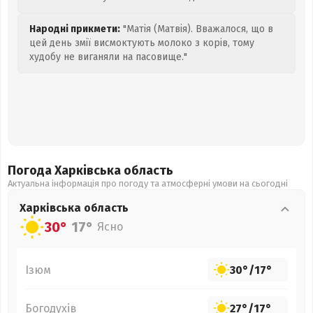
Народні прикмети:
"Матія (Матвія). Вважалося, що в
цей день змії висмоктують молоко з корів, тому
худобу не виганяли на пасовище."
Погода Харківська
область
Актуальна інформація про погоду та атмосферні умови на сьогодні
Харківська
область
30°
17°
Ясно
Ізюм
30°
/
17°
Богодухів
27°
/
17°