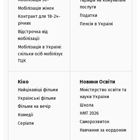
Тарифи на комунальні
послуги
Мобілізація жінок
Податки
Контракт для 18-24-
річних
Пенсія в Україні
Відстрочка від
мобілізації
Мобілізація в Україні:
скільки осіб мобілізує
ТЦК
Кіно
Новини Освіти
Найцікавіші фільми
Міністерство освіти та
науки України
Українські фільми
Школа
Фільми на вечір
НМТ 2026
Комедії
Саморозвиток
Серіали
Навчання за кордоном