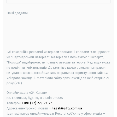
Наші додатки:
android
apple
smart tv
samsung smart tv
Всі комерційні рекламні матеріали позначені словами "Спецпроєкт"
чи "Партнерський матеріал". Матеріали з позначкою "Експерт",
"Позиція" відображають позицію авторів та героїв. Редакція може
не поділяти їхніх поглядів. Детальніше щодо реклами та правил
цитування можна ознайомитись в правилах користування сайтом.
Усі права захищені.
Матеріали сайту призначені для осіб старше
21
року (21+)
Онлайн-медіа «24 Канал»
пл. Галицька, буд. 15, м. Львів, 79008
Телефон
+380 (32) 229-77-77
Адреса електронної пошти —
legal@24tv.com.ua
Ідентифікатор онлайн-медіа в Реєстрі суб'єктів у сфері медіа —