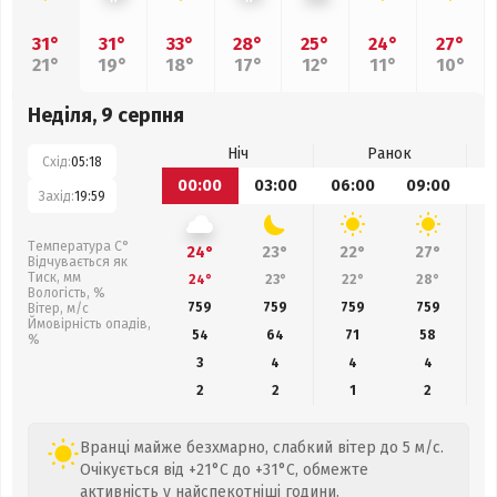
31°
31°
33°
28°
25°
24°
27°
21°
19°
18°
17°
12°
11°
10°
Неділя, 9 серпня
Ніч
Ранок
Схід:
05:18
00:00
03:00
06:00
09:00
1
Захід:
19:59
Температура С°
24°
23°
22°
27°
Відчувається як
Тиск, мм
24°
23°
22°
28°
Вологість, %
759
759
759
759
Вітер, м/с
Ймовірність опадів,
54
64
71
58
%
3
4
4
4
2
2
1
2
Вранці майже безхмарно, слабкий вітер до 5 м/с.
Очікується від +21°C до +31°C, обмежте
активність у найспекотніші години.