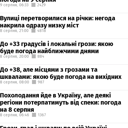
9 серпня,
06:33
2429
Вулиці перетворилися на річки: негода
накрила одразу низку міст
8 серпня,
21:00
4818
До +33 градусів і локальні грози: якою
буде погода найближчими днями
8 серпня,
20:00
884
До +38, але місцями з грозами та
шквалами: якою буде погода на вихідних
8 серпня,
08:00
987
Похолодання йде в Україну, але деякі
регіони потерпатимуть від спеки: погода
на 8 серпня
8 серпня,
06:46
1367