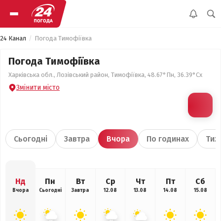
24 Канал
Погода Тимофіївка
Погода Тимофіївка
Харківська обл., Лозівський район, Тимофіївка, 48.67°Пн, 36.39°Сх
Змінити місто
Сьогодні
Завтра
Вчора
По годинах
Тиж
Нд
Пн
Вт
Ср
Чт
Пт
Сб
Вчора
Сьогодні
Завтра
12.08
13.08
14.08
15.08