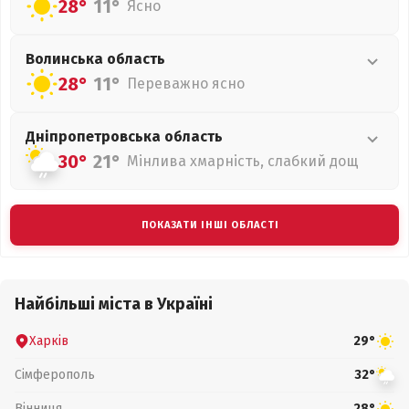
28°
11°
Ясно
Волинська
область
28°
11°
Переважно ясно
Дніпропетровська
область
30°
21°
Мінлива хмарність, слабкий дощ
ПОКАЗАТИ ІНШІ ОБЛАСТІ
Найбільші міста в Україні
Харків
29°
Сімферополь
32°
Вінниця
28°