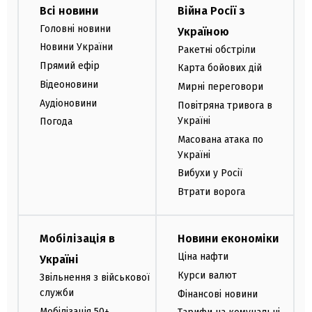
Всі новини
Війна Росії з
Головні новини
Україною
Новини України
Ракетні обстріли
Прямий ефір
Карта бойових дій
Відеоновини
Мирні переговори
Аудіоновини
Повітряна тривога в
Україні
Погода
Масована атака по
Україні
Вибухи у Росії
Втрати ворога
Мобілізація в
Новини економіки
Ціна нафти
Україні
Курси валют
Звільнення з військової
служби
Фінансові новини
Мобілізація 50+