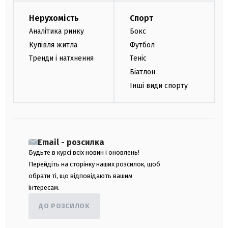
Нерухомість
Спорт
Аналітика ринку
Бокс
Купівля житла
Футбол
Тренди і натхнення
Теніс
Біатлон
Інші види спорту
Email - розсилка
Будьте в курсі всіх новин і оновлень!
Перейдіть на сторінку наших розсилок, щоб
обрати ті, що відповідають вашим
інтересам.
ДО РОЗСИЛОК