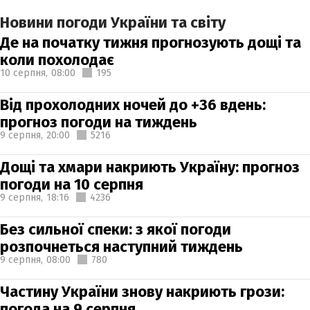
Новини погоди України та світу
Де на початку тижня прогнозують дощі та
коли похолодає
10 серпня,
08:00
195
Від прохолодних ночей до +36 вдень:
прогноз погоди на тиждень
9 серпня,
20:00
5216
Дощі та хмари накриють Україну: прогноз
погоди на 10 серпня
9 серпня,
18:16
4236
Без сильної спеки: з якої погоди
розпочнеться наступний тиждень
9 серпня,
08:00
780
Частину України знову накриють грози:
погода на 9 серпня