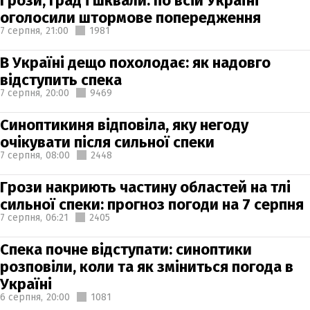
Грози, град і шквали: по всій Україні
оголосили штормове попередження
7 серпня,
21:00
1981
В Україні дещо похолодає: як надовго
відступить спека
7 серпня,
20:00
9469
Синоптикиня відповіла, яку негоду
очікувати після сильної спеки
7 серпня,
08:00
2448
Грози накриють частину областей на тлі
сильної спеки: прогноз погоди на 7 серпня
7 серпня,
06:21
2405
Спека почне відступати: синоптики
розповіли, коли та як зміниться погода в
Україні
6 серпня,
20:00
1081