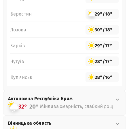
Берестин
29°
/
18°
Лозова
30°
/
18°
Харків
29°
/
17°
Чугуїв
28°
/
17°
Куп’янськ
28°
/
16°
Автономна Республіка Крим
32°
20°
Мінлива хмарність, слабкий дощ
Вінницька
область