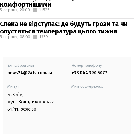
комфортнішими
5 серпня,
20:00
11527
Спека не відступає: де будуть грози та чи
опуститься температура цього тижня
5 серпня,
08:00
1339
E-mail редакції
Номер телефону:
news24@24tv.com.ua
+38 044 390 5077
Ми тут:
Ми в соцмережах:
м.Київ
,
вул. Володимирська
офіс
61/11,
50