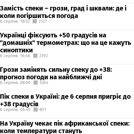
Замість спеки – грози, град і шквали: де і
коли погіршиться погода
6 серпня,
18:53
2137
Українці фіксують +50 градусів на
"домашніх" термометрах: що на це кажуть
синоптики
6 серпня,
16:46
2392
Грози замінять сильну спеку до +38:
прогноз погоди на найближчі дні
6 серпня,
08:00
3364
Пік спеки в Україні: де 6 серпня пригріє до
+38 градусів
6 серпня,
06:40
851
На Україну чекає пік африканської спеки:
коли температури стануть