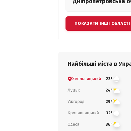
Дніпропетровська
о
ПОКАЗАТИ ІНШІ ОБЛАСТІ
Найбільші міста в Укра
Хмельницький
23°
Луцьк
24°
Ужгород
29°
Кропивницький
32°
Одеса
36°