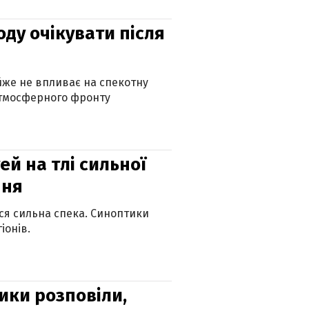
оду очікувати після
айже не впливає на спекотну
атмосферного фронту
й на тлі сильної
пня
ься сильна спека. Синоптики
іонів.
ики розповіли,