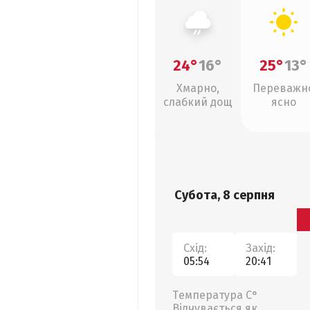
24°
16°
25°
13°
Хмарно,
Переважн
слабкий дощ
ясно
Субота, 8 серпня
Схід:
Захід:
05:54
20:41
Температура С°
Відчувається як