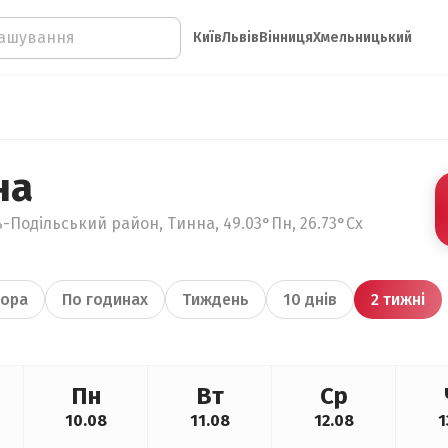
Київ
Львів
Вінниця
Хмельницький
на
-Подільський район, Тинна, 49.03°Пн, 26.73°Сх
ора
По годинах
Тиждень
10 днів
2 тижні
Пн
Вт
Ср
10.08
11.08
12.08
1