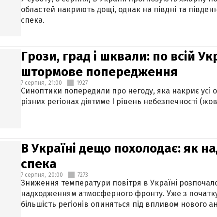
областей накриють дощі, однак на півдні та півден
спека.
Грози, град і шквали: по всій У
штормове попередження
7 серпня,
21:00
1927
Синоптики попередили про негоду, яка накриє усі об
різних регіонах діятиме І рівень небезпечності (жов
В Україні дещо похолодає: як н
спека
7 серпня,
20:00
7273
Зниження температури повітря в Україні розпочалос
надходженням атмосферного фронту. Уже з початку
більшість регіонів опиняться під впливом нового а