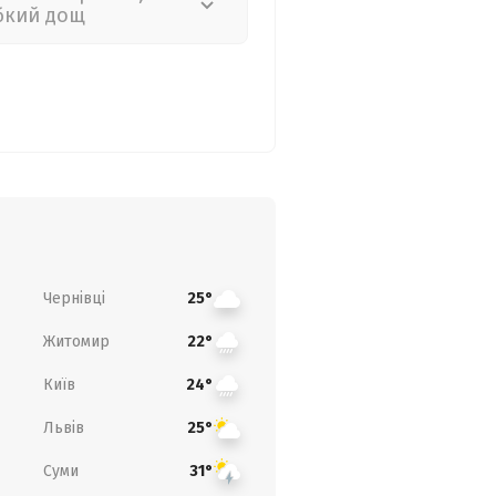
бкий дощ
Чернівці
25°
Житомир
22°
Київ
24°
Львів
25°
Суми
31°