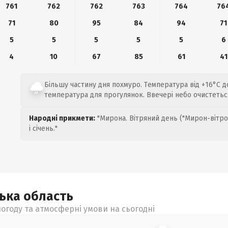
761
762
762
763
764
76
71
80
95
84
94
71
5
5
5
5
5
6
4
10
67
85
61
41
Більшу частину дня похмуро. Температура від +16°C 
температура для прогулянок. Ввечері небо очистеться
Народні прикмети:
"Мирона. Вітряний день ("Мирон-вітро
і січень."
цька
область
огоду та атмосферні умови на сьогодні