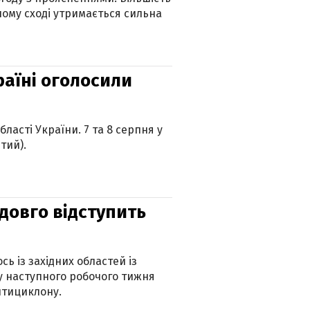
ному сході утримається сильна
країні оголосили
ласті України. 7 та 8 серпня у
тий).
адовго відступить
ь із західних областей із
 наступного робочого тижня
нтициклону.