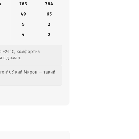
4
763
764
49
65
5
2
4
2
до +24°C, комфортна
 від хмар.
гон"). Який Мирон — такий