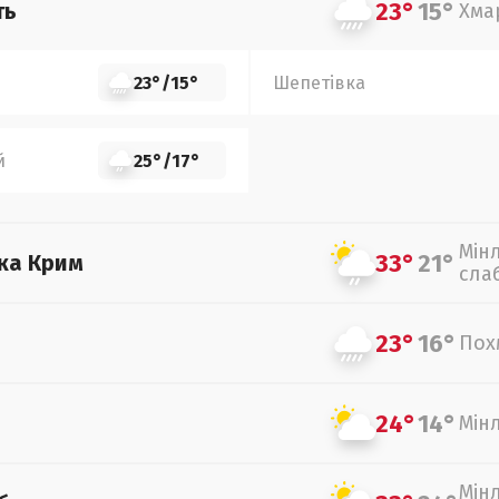
23°
15°
ть
Хма
23°
/
15°
Шепетівка
й
25°
/
17°
Мін
33°
21°
ка Крим
сла
23°
16°
Пох
24°
14°
Мін
Мін