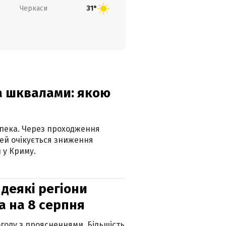
Черкаси
31°
та шквалами: якою
спека. Через проходження
ей очікується зниження
 у Криму.
 деякі регіони
а на 8 серпня
огоду з проясненнями. Більшість