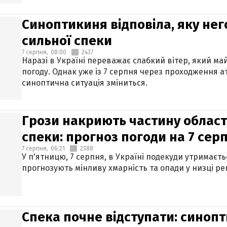
Синоптикиня відповіла, яку нег
сильної спеки
7 серпня,
08:00
2437
Наразі в Україні переважає слабкий вітер, який м
погоду. Однак уже із 7 серпня через проходження 
синоптична ситуація зміниться.
Грози накриють частину областе
спеки: прогноз погоди на 7 сер
7 серпня,
06:21
2388
У п'ятницю, 7 серпня, в Україні подекуди утримаєт
прогнозують мінливу хмарність та опади у низці рег
Спека почне відступати: синопт