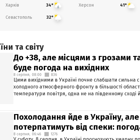
Харків
Херсон
34°
41°
Севастополь
32°
ни та світу
До +38, але місцями з грозами 
буде погода на вихідних
8 серпня,
08:00
836
Цими вихідними в Україні почне слабшати сильна 
холодного атмосферного фронту в більшості област
температури повітря, одна не на південному сході й
Похолодання йде в Україну, але
потерпатимуть від спеки: погод
8 серпня,
06:46
1276
У суботу, 8 серпня, в Україні прогнозують хмарну п