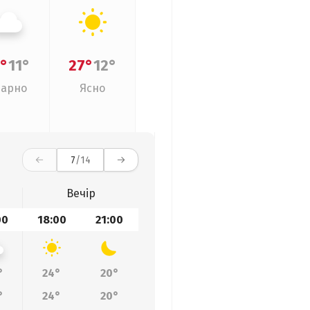
°
11°
27°
12°
арно
Ясно
7
/14
Вечір
00
18:00
21:00
°
24°
20°
°
24°
20°