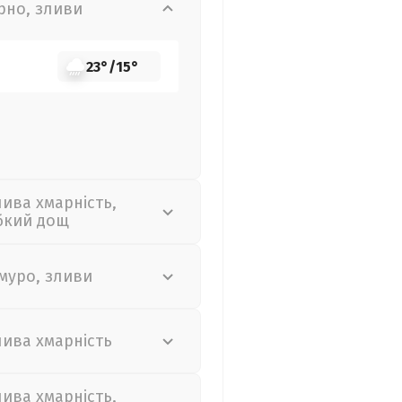
рно, зливи
23°
/
15°
лива хмарність,
бкий дощ
муро, зливи
лива хмарність
лива хмарність,