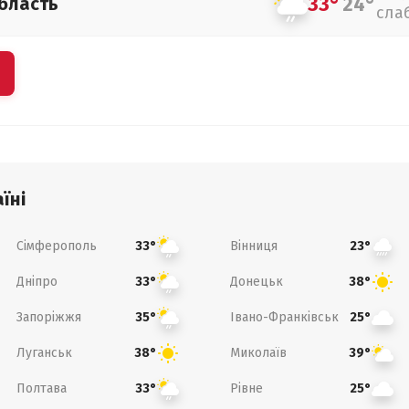
33°
24°
бласть
сла
їні
Сімферополь
Вінниця
33°
23°
Дніпро
Донецьк
33°
38°
Запоріжжя
Івано-Франківськ
35°
25°
Луганськ
Миколаїв
38°
39°
Полтава
Рівне
33°
25°