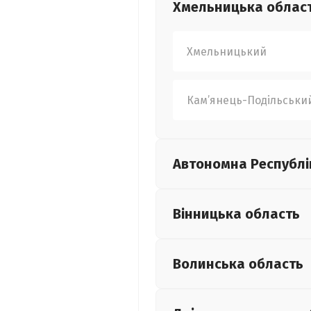
Хмельницька
облас
Хмельницький
Кам’янець-Подільськи
Автономна Республі
Вінницька
область
Волинська
область