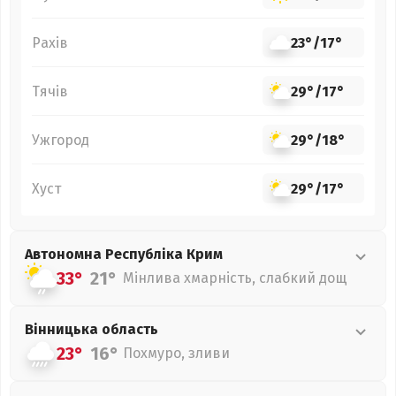
Рахів
23°
/
17°
Тячів
29°
/
17°
Ужгород
29°
/
18°
Хуст
29°
/
17°
Автономна Республіка Крим
33°
21°
Мінлива хмарність, слабкий дощ
Вінницька
область
23°
16°
Похмуро, зливи