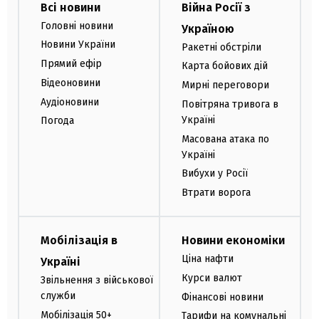
Всі новини
Війна Росії з
Головні новини
Україною
Новини України
Ракетні обстріли
Прямий ефір
Карта бойових дій
Відеоновини
Мирні переговори
Аудіоновини
Повітряна тривога в
Україні
Погода
Масована атака по
Україні
Вибухи у Росії
Втрати ворога
Мобілізація в
Новини економіки
Ціна нафти
Україні
Курси валют
Звільнення з військової
служби
Фінансові новини
Мобілізація 50+
Тарифи на комунальні