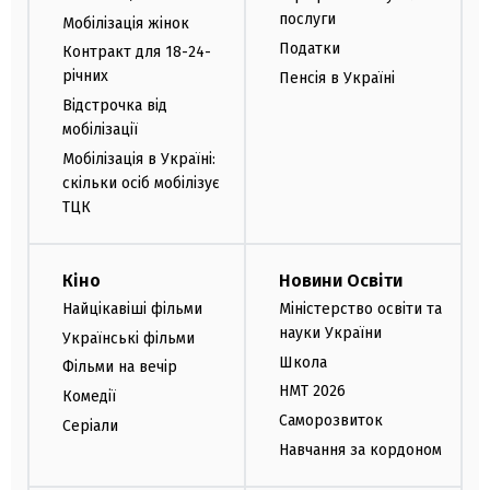
послуги
Мобілізація жінок
Податки
Контракт для 18-24-
річних
Пенсія в Україні
Відстрочка від
мобілізації
Мобілізація в Україні:
скільки осіб мобілізує
ТЦК
Кіно
Новини Освіти
Найцікавіші фільми
Міністерство освіти та
науки України
Українські фільми
Школа
Фільми на вечір
НМТ 2026
Комедії
Саморозвиток
Серіали
Навчання за кордоном