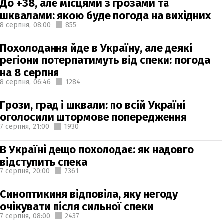
До +38, але місцями з грозами та
шквалами: якою буде погода на вихідних
8 серпня,
08:00
855
Похолодання йде в Україну, але деякі
регіони потерпатимуть від спеки: погода
на 8 серпня
8 серпня,
06:46
1284
Грози, град і шквали: по всій Україні
оголосили штормове попередження
7 серпня,
21:00
1930
В Україні дещо похолодає: як надовго
відступить спека
7 серпня,
20:00
7361
Синоптикиня відповіла, яку негоду
очікувати після сильної спеки
7 серпня,
08:00
2437