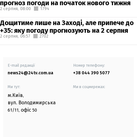
прогноз погоди на початок нового тижня
2 серпня,
08:00
1794
Дощитиме лише на Заході, але припече до
+35: яку погоду прогнозують на 2 серпня
2 серпня,
06:57
2702
E-mail редакції
Номер телефону:
news24@24tv.com.ua
+38 044 390 5077
Ми тут:
Ми в соцмережах:
м.Київ
,
вул. Володимирська
офіс
61/11,
50