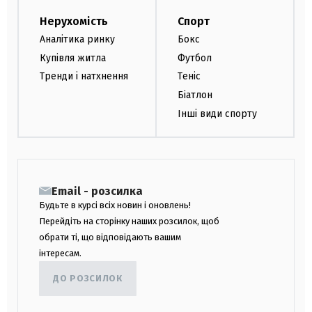
Нерухомість
Спорт
Аналітика ринку
Бокс
Купівля житла
Футбол
Тренди і натхнення
Теніс
Біатлон
Інші види спорту
Email - розсилка
Будьте в курсі всіх новин і оновлень!
Перейдіть на сторінку наших розсилок, щоб
обрати ті, що відповідають вашим
інтересам.
ДО РОЗСИЛОК