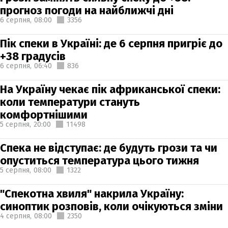
прогноз погоди на найближчі дні
6 серпня,
08:00
3356
Пік спеки в Україні: де 6 серпня пригріє до
+38 градусів
6 серпня,
06:40
836
На Україну чекає пік африканської спеки:
коли температури стануть
комфортнішими
5 серпня,
20:00
11498
Спека не відступає: де будуть грози та чи
опуститься температура цього тижня
5 серпня,
08:00
1322
"Спекотна хвиля" накрила Україну:
синоптик розповів, коли очікуються зміни
4 серпня,
08:00
2350