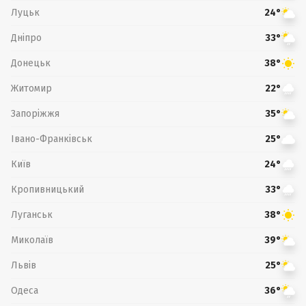
Луцьк
24°
Дніпро
33°
Донецьк
38°
Житомир
22°
Запоріжжя
35°
Івано-Франківськ
25°
Київ
24°
Кропивницький
33°
Луганськ
38°
Миколаїв
39°
Львів
25°
Одеса
36°