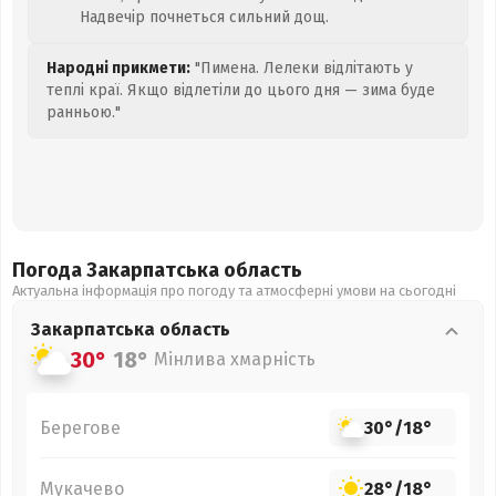
Надвечір почнеться сильний дощ.
Народні прикмети:
"Пимена. Лелеки відлітають у
теплі краї. Якщо відлетіли до цього дня — зима буде
ранньою."
Погода Закарпатська
область
Актуальна інформація про погоду та атмосферні умови на сьогодні
Закарпатська
область
30°
18°
Мінлива хмарність
Берегове
30°
/
18°
Мукачево
28°
/
18°