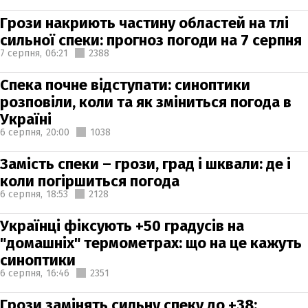
Грози накриють частину областей на тлі
сильної спеки: прогноз погоди на 7 серпня
7 серпня,
06:21
2388
Спека почне відступати: синоптики
розповіли, коли та як зміниться погода в
Україні
6 серпня,
20:00
1038
Замість спеки – грози, град і шквали: де і
коли погіршиться погода
6 серпня,
18:53
2128
Українці фіксують +50 градусів на
"домашніх" термометрах: що на це кажуть
синоптики
6 серпня,
16:46
2351
Грози замінять сильну спеку до +38: