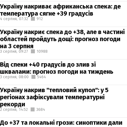
Україну накриває африканська спека: де
температура сягне +39 градусів
4 серпня,
07:32
912
Україну накриє спека до +38, але в частині
областей пройдуть дощі: прогноз погоди
на 3 серпня
3 серпня,
09:27
10988
Від спеки +40 градусів до злив зі
шквалами: прогноз погоди на тиждень
3 серпня,
08:00
5464
Україну накрив "тепловий купол": у 5
регіонах зафіксували температурні
рекорди
2 серпня,
14:52
3684
До +37 та локальні грози: синоптики дали