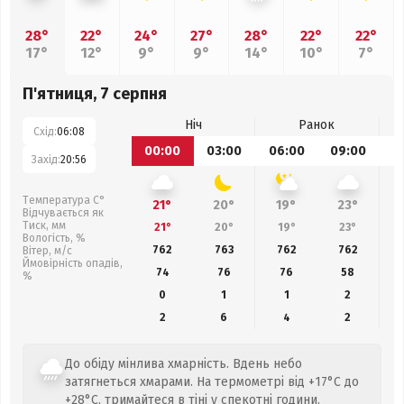
28°
22°
24°
27°
28°
22°
22°
17°
12°
9°
9°
14°
10°
7°
П'ятниця, 7 серпня
Ніч
Ранок
Схід:
06:08
00:00
03:00
06:00
09:00
1
Захід:
20:56
Температура С°
21°
20°
19°
23°
Відчувається як
Тиск, мм
21°
20°
19°
23°
Вологість, %
762
763
762
762
Вітер, м/с
Ймовірність опадів,
74
76
76
58
%
0
1
1
2
2
6
4
2
До обіду мінлива хмарність. Вдень небо
затягнеться хмарами. На термометрі від +17°C до
+28°C, тримайтеся в тіні у спекотні години.