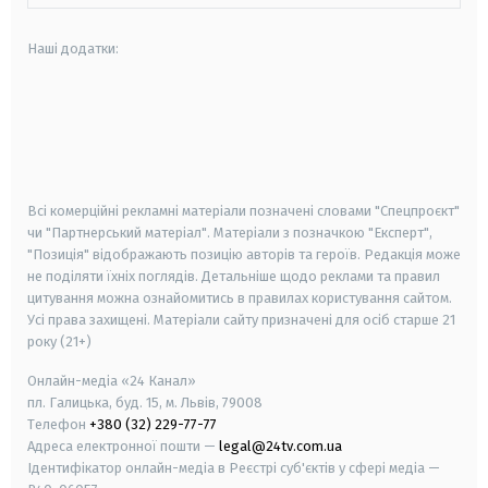
Наші додатки:
android
apple
smart tv
samsung smart tv
Всі комерційні рекламні матеріали позначені словами "Спецпроєкт"
чи "Партнерський матеріал". Матеріали з позначкою "Експерт",
"Позиція" відображають позицію авторів та героїв. Редакція може
не поділяти їхніх поглядів. Детальніше щодо реклами та правил
цитування можна ознайомитись в правилах користування сайтом.
Усі права захищені.
Матеріали сайту призначені для осіб старше
21
року (21+)
Онлайн-медіа «24 Канал»
пл. Галицька, буд. 15, м. Львів, 79008
Телефон
+380 (32) 229-77-77
Адреса електронної пошти —
legal@24tv.com.ua
Ідентифікатор онлайн-медіа в Реєстрі суб'єктів у сфері медіа —