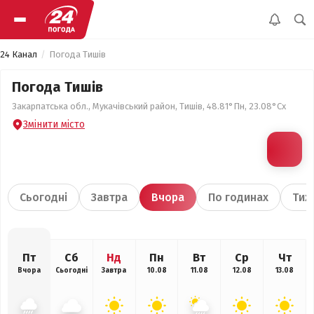
24 Канал
Погода Тишів
Погода Тишів
Закарпатська обл., Мукачівський район, Тишів, 48.81°Пн, 23.08°Сх
Змінити місто
Сьогодні
Завтра
Вчора
По годинах
Тиж
Пт
Сб
Нд
Пн
Вт
Ср
Чт
Вчора
Сьогодні
Завтра
10.08
11.08
12.08
13.08