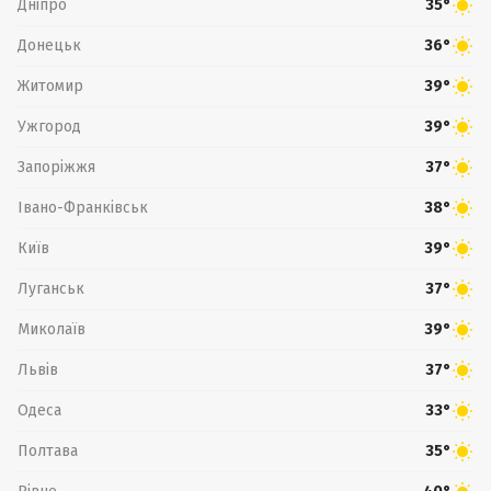
Дніпро
35°
Донецьк
36°
Житомир
39°
Ужгород
39°
Запоріжжя
37°
Івано-Франківськ
38°
Київ
39°
Луганськ
37°
Миколаїв
39°
Львів
37°
Одеса
33°
Полтава
35°