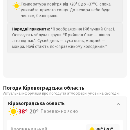
Температура повітря від +20°C до +37°C, спека,
уникайте прямого сонця. До вечора небо буде
чистим, безвітряно.
Народні прикмети:
"Преображення (Яблучний Спас).
Освячують яблука і груші. "Прийшов Спас — пішло
літо від нас". Сухий день — суха осінь, мокрий —
мокра. Ночі стають по-справжньому холодними."
Погода Кіровоградська
область
Актуальна інформація про погоду та атмосферні умови на сьогодні
Кіровоградська
область
38°
20°
Переважно ясно
Кропивницький
38°
/
20°