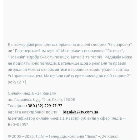
android
apple
smart tv
samsung smart tv
Всі комерційні рекламні матеріали позначені словами "Спецпроєкт"
чи "Партнерський матеріал". Матеріали з позначкою "Експерт",
"Позиція" відображають позицію авторів та героїв. Редакція може
не поділяти їхніх поглядів. Детальніше щодо реклами та правил
цитування можна ознайомитись в правилах користування сайтом.
Усі права захищені.
Матеріали сайту призначені для осіб старше
21
року (21+)
Онлайн-медіа «24 Канал»
пл. Галицька, буд. 15, м. Львів, 79008
Телефон
+380 (32) 229-77-77
Адреса електронної пошти —
legal@24tv.com.ua
Ідентифікатор онлайн-медіа в Реєстрі суб'єктів у сфері медіа —
R40-06057
© 2005—2026,
ПрАТ «Телерадіокомпанія "Люкс"», 24 Канал.