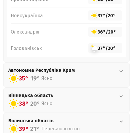
Новоукраїнка
37°
/
20°
Олександрія
36°
/
20°
Голованівськ
37°
/
20°
Автономна Республіка Крим
35°
19°
Ясно
Вінницька
область
38°
20°
Ясно
Волинська
область
39°
21°
Переважно ясно