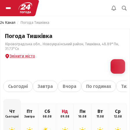
24 Канал
Погода Тишківка
Погода Тишківка
Кіровоградська обл., Новоукраїнський район, Тишківка, 48.89°Пн,
31.73°Сх
Змінити місто
Сьогодні
Завтра
Вчора
По годинах
Тиж
Чт
Пт
Сб
Нд
Пн
Вт
Ср
Сьогодні
Завтра
08.08
09.08
10.08
11.08
12.08