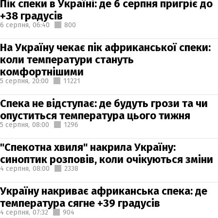
Пік спеки в Україні: де 6 серпня пригріє до
+38 градусів
6 серпня,
06:40
800
На Україну чекає пік африканської спеки:
коли температури стануть
комфортнішими
5 серпня,
20:00
11221
Спека не відступає: де будуть грози та чи
опуститься температура цього тижня
5 серпня,
08:00
1296
"Спекотна хвиля" накрила Україну:
синоптик розповів, коли очікуються зміни
4 серпня,
08:00
2338
Україну накриває африканська спека: де
температура сягне +39 градусів
4 серпня,
07:32
904