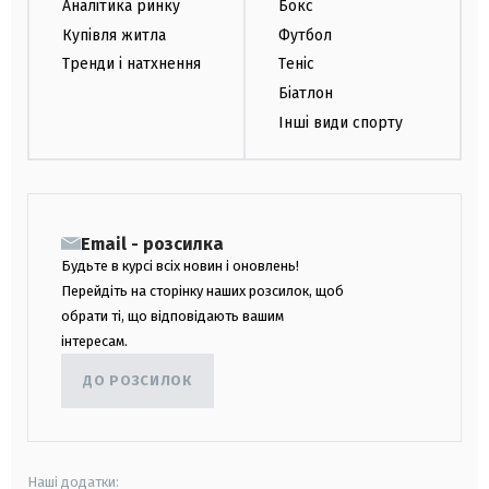
Аналітика ринку
Бокс
Купівля житла
Футбол
Тренди і натхнення
Теніс
Біатлон
Інші види спорту
Email - розсилка
Будьте в курсі всіх новин і оновлень!
Перейдіть на сторінку наших розсилок, щоб
обрати ті, що відповідають вашим
інтересам.
ДО РОЗСИЛОК
Наші додатки: