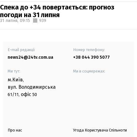
Спека до +34 повертається: прогноз
погоди на 31 липня
31 липня,
09:15
939
E-mail редакції
Номер телефону:
news24@24tv.com.ua
+38 044 390 5077
Ми тут:
Ми в соцмережах:
м.Київ
,
вул. Володимирська
офіс
61/11,
50
Про нас
Угода Користувача Спільноти