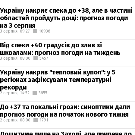
Україну накриє спека до +38, але в частині
областей пройдуть дощі: прогноз погоди
на 3 серпня
3 серпня,
09:27
10936
Від спеки +40 градусів до злив зі
шквалами: прогноз погоди на тиждень
3 серпня,
08:00
5457
Україну накрив "тепловий купол": у 5
регіонах зафіксували температурні
рекорди
2 серпня,
14:52
3655
До +37 та локальні грози: синоптики дали
прогноз погоди на початок нового тижня
2 серпня,
08:00
1791
Дощитиме лише на Заході, але припече до