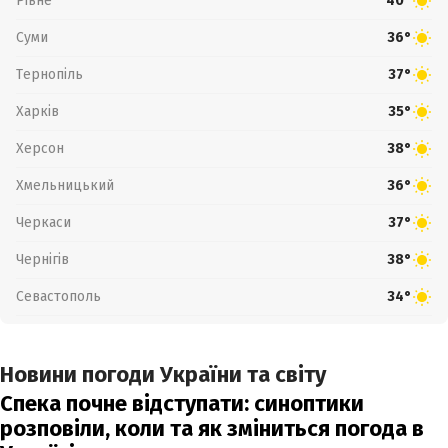
Рівне
40°
Суми
36°
Тернопіль
37°
Харків
35°
Херсон
38°
Хмельницький
36°
Черкаси
37°
Чернігів
38°
Севастополь
34°
Новини погоди України та світу
Спека почне відступати: синоптики
розповіли, коли та як зміниться погода в