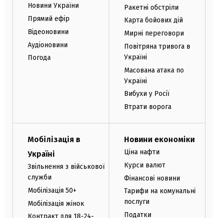
Новини України
Ракетні обстріли
Прямий ефір
Карта бойових дій
Відеоновини
Мирні переговори
Аудіоновини
Повітряна тривога в
Україні
Погода
Масована атака по
Україні
Вибухи у Росії
Втрати ворога
Мобілізація в
Новини економіки
Ціна нафти
Україні
Курси валют
Звільнення з військової
служби
Фінансові новини
Мобілізація 50+
Тарифи на комунальні
послуги
Мобілізація жінок
Податки
Контракт для 18-24-