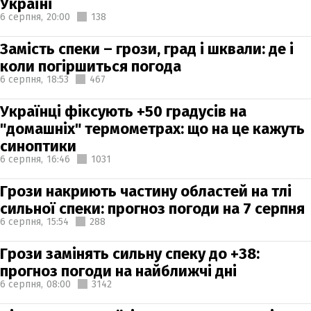
Україні
6 серпня,
20:00
138
Замість спеки – грози, град і шквали: де і
коли погіршиться погода
6 серпня,
18:53
467
Українці фіксують +50 градусів на
"домашніх" термометрах: що на це кажуть
синоптики
6 серпня,
16:46
1031
Грози накриють частину областей на тлі
сильної спеки: прогноз погоди на 7 серпня
6 серпня,
15:54
288
Грози замінять сильну спеку до +38:
прогноз погоди на найближчі дні
6 серпня,
08:00
3142