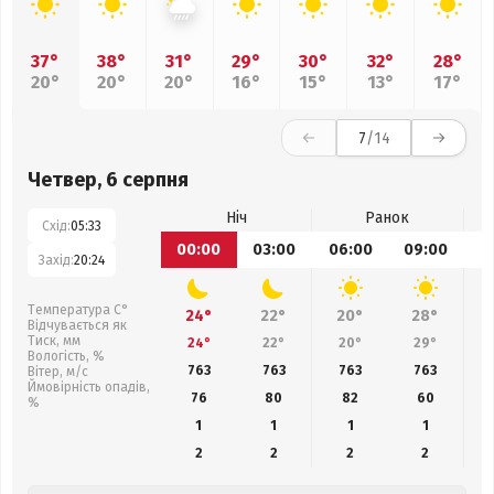
37°
38°
31°
29°
30°
32°
28°
20°
20°
20°
16°
15°
13°
17°
7
/14
Четвер, 6 серпня
Ніч
Ранок
Схід:
05:33
00:00
03:00
06:00
09:00
1
Захід:
20:24
Температура С°
24°
22°
20°
28°
Відчувається як
Тиск, мм
24°
22°
20°
29°
Вологість, %
763
763
763
763
Вітер, м/с
Ймовірність опадів,
76
80
82
60
%
1
1
1
1
2
2
2
2