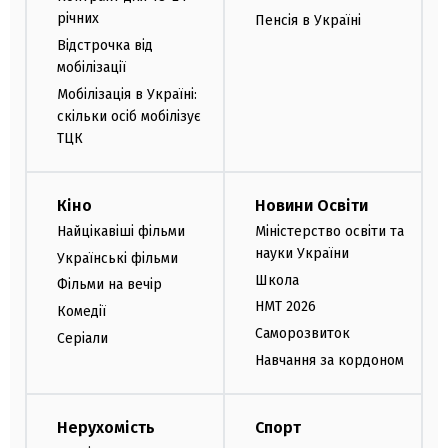
річних
Пенсія в Україні
Відстрочка від
мобілізації
Мобілізація в Україні:
скільки осіб мобілізує
ТЦК
Кіно
Новини Освіти
Найцікавіші фільми
Міністерство освіти та
науки України
Українські фільми
Школа
Фільми на вечір
НМТ 2026
Комедії
Саморозвиток
Серіали
Навчання за кордоном
Нерухомість
Спорт