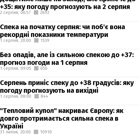
+35: яку погоду прогнозують на 2 серпня
2 серпня,
06:57
2692
Спека на початку серпня: чи поб'є вона
рекордні показники температури
1 серпня,
20:00
1539
Без опадів, але із сильною спекою до +37:
прогноз погоди на 1 серпня
1 серпня,
09:05
656
Серпень приніс спеку до +38 градусів: яку
погоду прогнозують на вихідні
1 серпня,
08:00
844
"Тепловий купол" накриває Європу: як
довго протримається сильна спека в
Україні
31 липня,
20:00
10910