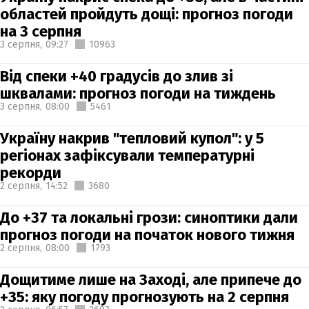
областей пройдуть дощі: прогноз погоди
на 3 серпня
3 серпня,
09:27
10963
Від спеки +40 градусів до злив зі
шквалами: прогноз погоди на тиждень
3 серпня,
08:00
5461
Україну накрив "тепловий купол": у 5
регіонах зафіксували температурні
рекорди
2 серпня,
14:52
3680
До +37 та локальні грози: синоптики дали
прогноз погоди на початок нового тижня
2 серпня,
08:00
1793
Дощитиме лише на Заході, але припече до
+35: яку погоду прогнозують на 2 серпня