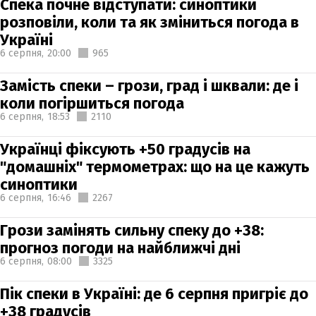
Спека почне відступати: синоптики
розповіли, коли та як зміниться погода в
Україні
6 серпня,
20:00
965
Замість спеки – грози, град і шквали: де і
коли погіршиться погода
6 серпня,
18:53
2110
Українці фіксують +50 градусів на
"домашніх" термометрах: що на це кажуть
синоптики
6 серпня,
16:46
2267
Грози замінять сильну спеку до +38:
прогноз погоди на найближчі дні
6 серпня,
08:00
3325
Пік спеки в Україні: де 6 серпня пригріє до
+38 градусів