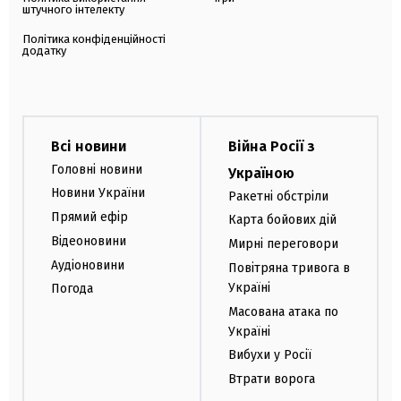
штучного інтелекту
Політика конфіденційності
додатку
Всі новини
Війна Росії з
Головні новини
Україною
Новини України
Ракетні обстріли
Прямий ефір
Карта бойових дій
Відеоновини
Мирні переговори
Аудіоновини
Повітряна тривога в
Україні
Погода
Масована атака по
Україні
Вибухи у Росії
Втрати ворога