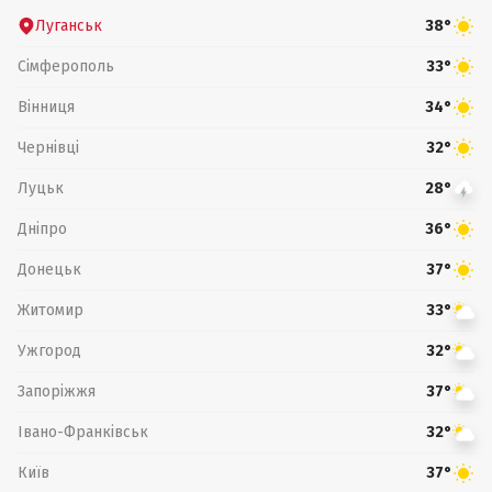
Луганськ
38°
Сімферополь
33°
Вінниця
34°
Чернівці
32°
Луцьк
28°
Дніпро
36°
Донецьк
37°
Житомир
33°
Ужгород
32°
Запоріжжя
37°
Івано-Франківськ
32°
Київ
37°