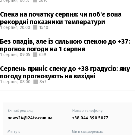
2 серпня,
06:57
2697
Спека на початку серпня: чи поб'є вона
рекордні показники температури
1 серпня,
20:00
1540
Без опадів, але із сильною спекою до +37:
прогноз погоди на 1 серпня
1 серпня,
09:05
659
Серпень приніс спеку до +38 градусів: яку
погоду прогнозують на вихідні
1 серпня,
08:00
847
E-mail редакції
Номер телефону:
news24@24tv.com.ua
+38 044 390 5077
Ми тут:
Ми в соцмережах: