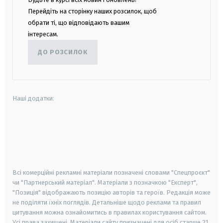
Перейдіть на сторінку наших розсилок, щоб
обрати ті, що відповідають вашим
інтересам.
ДО РОЗСИЛОК
Наші додатки:
android
apple
smart tv
samsung smart tv
Всі комерційні рекламні матеріали позначені словами "Спецпроєкт"
чи "Партнерський матеріал". Матеріали з позначкою "Експерт",
"Позиція" відображають позицію авторів та героїв. Редакція може
не поділяти їхніх поглядів. Детальніше щодо реклами та правил
цитування можна ознайомитись в правилах користування сайтом.
Усі права захищені.
Матеріали сайту призначені для осіб старше
21