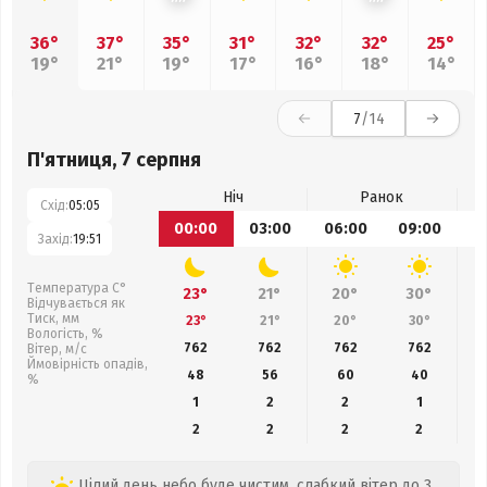
36°
37°
35°
31°
32°
32°
25°
19°
21°
19°
17°
16°
18°
14°
7
/14
П'ятниця, 7 серпня
Ніч
Ранок
Схід:
05:05
00:00
03:00
06:00
09:00
1
Захід:
19:51
Температура С°
23°
21°
20°
30°
Відчувається як
Тиск, мм
23°
21°
20°
30°
Вологість, %
762
762
762
762
Вітер, м/с
Ймовірність опадів,
48
56
60
40
%
1
2
2
1
2
2
2
2
Цілий день небо буде чистим, слабкий вітер до 3