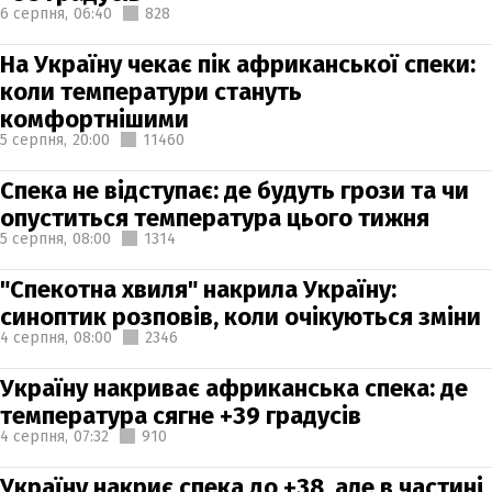
6 серпня,
06:40
828
На Україну чекає пік африканської спеки:
коли температури стануть
комфортнішими
5 серпня,
20:00
11460
Спека не відступає: де будуть грози та чи
опуститься температура цього тижня
5 серпня,
08:00
1314
"Спекотна хвиля" накрила Україну:
синоптик розповів, коли очікуються зміни
4 серпня,
08:00
2346
Україну накриває африканська спека: де
температура сягне +39 градусів
4 серпня,
07:32
910
Україну накриє спека до +38, але в частині