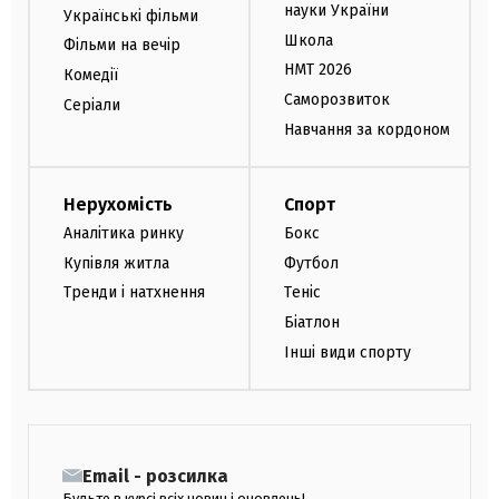
науки України
Українські фільми
Школа
Фільми на вечір
НМТ 2026
Комедії
Саморозвиток
Серіали
Навчання за кордоном
Нерухомість
Спорт
Аналітика ринку
Бокс
Купівля житла
Футбол
Тренди і натхнення
Теніс
Біатлон
Інші види спорту
Email - розсилка
Будьте в курсі всіх новин і оновлень!