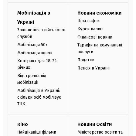
Мобілізація в
Новини економіки
Ціна нафти
Україні
Курси валют
Звільнення з військової
служби
Фінансові новини
Мобілізація 50+
Тарифи на комунальні
послуги
Мобілізація жінок
Податки
Контракт для 18-24-
річних
Пенсія в Україні
Відстрочка від
мобілізації
Мобілізація в Україні:
скільки осіб мобілізує
ТЦК
Кіно
Новини Освіти
Найцікавіші фільми
Міністерство освіти та