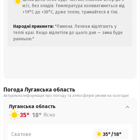
м/с, без опадів. Температура коливатиметься від
+19°C до +36°C, дуже тепло, тримайтеся в тіні.
Народні прикмети:
"Пимена. Лелеки відлітають у
теплі краї. Якщо відлетіли до цього дня — зима буде
ранньою."
Погода Луганська
область
Актуальна інформація про погоду та атмосферні умови на сьогодні
Луганська
область
35°
18°
Ясно
Сватове
35°
/
18°