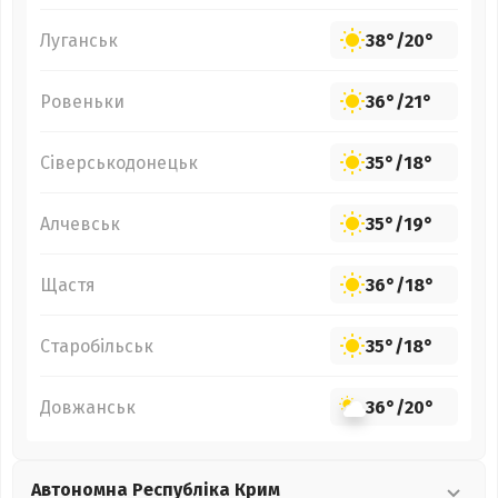
Луганськ
38°
/
20°
Ровеньки
36°
/
21°
Сіверськодонецьк
35°
/
18°
Алчевськ
35°
/
19°
Щастя
36°
/
18°
Старобільськ
35°
/
18°
Довжанськ
36°
/
20°
Автономна Республіка Крим