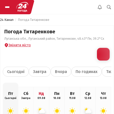
24 Канал
Погода Титаренкове
Погода Титаренкове
Луганська обл., Луганський район, Титаренкове, 48.43°Пн, 39.2°Сх
Змінити місто
Сьогодні
Завтра
Вчора
По годинах
Тиж
Пт
Сб
Нд
Пн
Вт
Ср
Чт
Сьогодні
Завтра
09.08
10.08
11.08
12.08
13.08