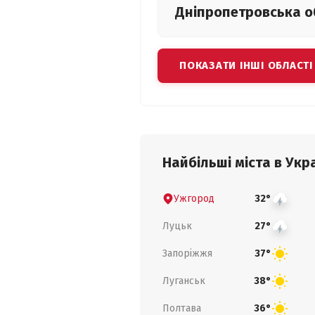
Дніпропетровська
о
ПОКАЗАТИ ІНШІ ОБЛАСТІ
Найбільші міста в Укра
Ужгород
32°
Луцьк
27°
Запоріжжя
37°
Луганськ
38°
Полтава
36°