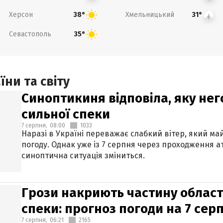
Херсон
Хмельницький
38°
31°
Севастополь
35°
ни та світу
Синоптикиня відповіла, яку нег
сильної спеки
7 серпня,
08:00
1033
Наразі в Україні переважає слабкий вітер, який м
погоду. Однак уже із 7 серпня через проходження 
синоптична ситуація зміниться.
Грози накриють частину областе
спеки: прогноз погоди на 7 сер
7 серпня,
06:21
2165