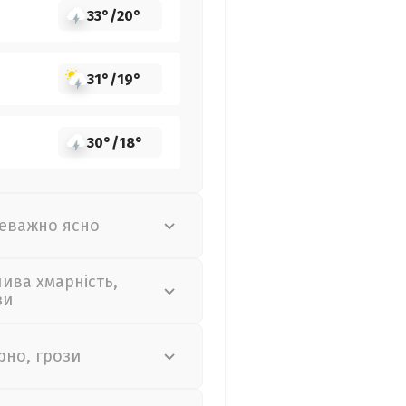
33°
/
20°
31°
/
19°
30°
/
18°
еважно ясно
лива хмарність,
зи
рно, грози