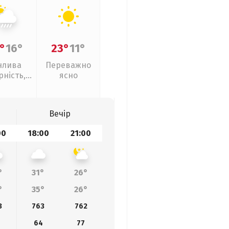
°
16°
23°
11°
нлива
Переважно
рність,
ясно
ливи
Вечір
00
18:00
21:00
°
31°
26°
°
35°
26°
3
763
762
64
77