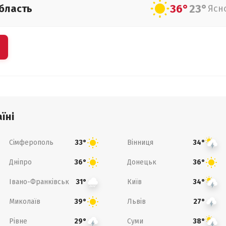
36°
23°
бласть
Ясн
їні
Сімферополь
Вінниця
33°
34°
Дніпро
Донецьк
36°
36°
Івано-Франківськ
Київ
31°
34°
Миколаїв
Львів
39°
27°
Рівне
Суми
29°
38°