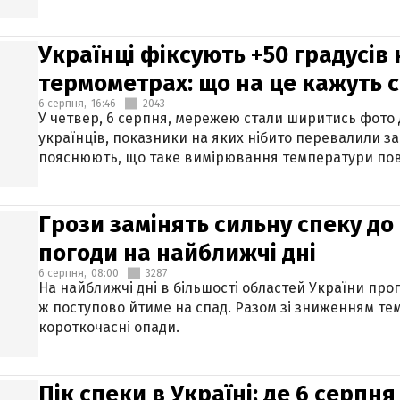
Українці фіксують +50 градусів
термометрах: що на це кажуть 
6 серпня,
16:46
2043
У четвер, 6 серпня, мережею стали ширитись фото
українців, показники на яких нібито перевалили за
пояснюють, що таке вимірювання температури пов
Грози замінять сильну спеку до 
погоди на найближчі дні
6 серпня,
08:00
3287
На найближчі дні в більшості областей України про
ж поступово йтиме на спад. Разом зі зниженням те
короткочасні опади.
Пік спеки в Україні: де 6 серпня