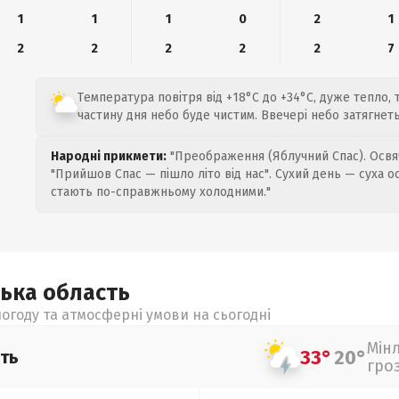
1
1
1
0
2
1
2
2
2
2
2
7
Температура повітря від +18°C до +34°C, дуже тепло, т
частину дня небо буде чистим. Ввечері небо затягнет
Народні прикмети:
"Преображення (Яблучний Спас). Освяч
"Прийшов Спас — пішло літо від нас". Сухий день — суха о
стають по-справжньому холодними."
ська
область
огоду та атмосферні умови на сьогодні
Мін
33°
20°
ть
гро