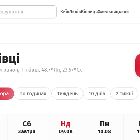
Київ
Львів
Вінниця
Хмельницький
івці
район, Тітківці, 48.7°Пн, 23.57°Сх
ора
По годинах
Тиждень
10 днів
2 тижні
Сб
Нд
Пн
Завтра
09.08
10.08
1