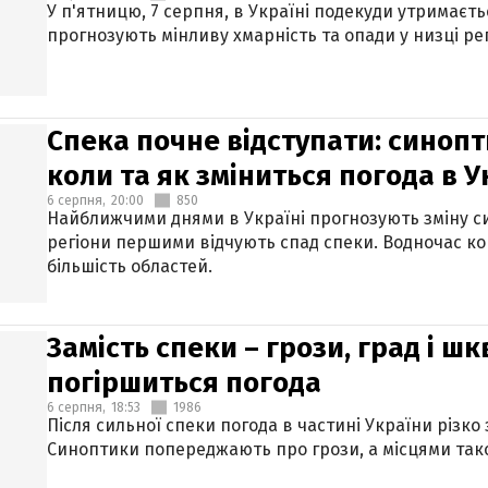
У п'ятницю, 7 серпня, в Україні подекуди утримаєт
прогнозують мінливу хмарність та опади у низці рег
Спека почне відступати: синопт
коли та як зміниться погода в У
6 серпня,
20:00
850
Найближчими днями в Україні прогнозують зміну син
регіони першими відчують спад спеки. Водночас к
більшість областей.
Замість спеки – грози, град і шк
погіршиться погода
6 серпня,
18:53
1986
Після сильної спеки погода в частині України різко
Синоптики попереджають про грози, а місцями тако