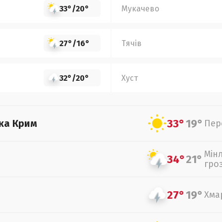
33°
/
20°
Мукачево
27°
/
16°
Тячів
32°
/
20°
Хуст
33°
19°
ка Крим
Пер
Мін
34°
21°
гро
27°
19°
Хма