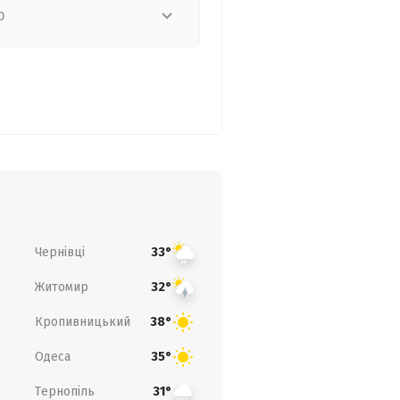
о
Чернівці
33°
Житомир
32°
Кропивницький
38°
Одеса
35°
Тернопіль
31°