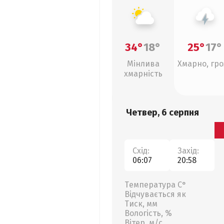
34°
18°
25°
17°
Мінлива
Хмарно, гро
хмарність
Четвер, 6 серпня
Схід:
Захід:
06:07
20:58
Температура С°
Відчувається як
Тиск, мм
Вологість, %
Вітер, м/с