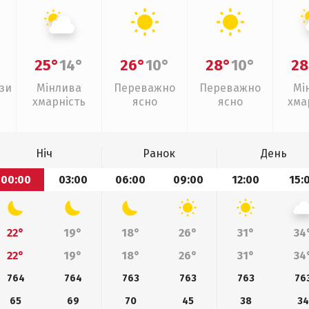
25°
14°
26°
10°
28°
10°
28
зи
Мінлива
Переважно
Переважно
Мі
хмарність
ясно
ясно
хма
з
Ніч
Ранок
День
00:00
03:00
06:00
09:00
12:00
15:
22°
19°
18°
26°
31°
34
22°
19°
18°
26°
31°
34
764
764
763
763
763
76
65
69
70
45
38
34