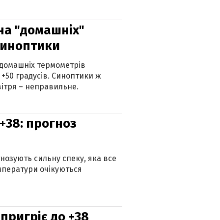
 на "домашніх"
синоптики
 домашніх термометрів
 +50 градусів. Синоптики ж
ітря – неправильне.
+38: прогноз
гнозують сильну спеку, яка все
мператури очікуються
 пригріє до +38