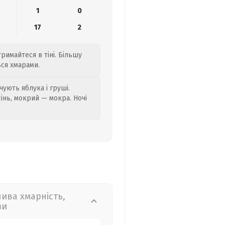
1
0
17
2
римайтеся в тіні. Більшу
ься хмарами.
ують яблука і груші.
сінь, мокрий — мокра. Ночі
лива хмарність,
зи