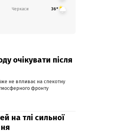
Черкаси
36°
оду очікувати після
айже не впливає на спекотну
атмосферного фронту
й на тлі сильної
пня