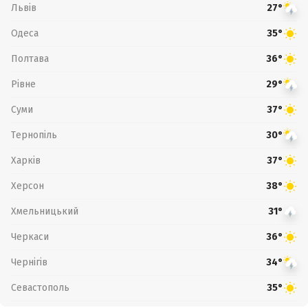
Львів
27°
Одеса
35°
Полтава
36°
Рівне
29°
Суми
37°
Тернопіль
30°
Харків
37°
Херсон
38°
Хмельницький
31°
Черкаси
36°
Чернігів
34°
Севастополь
35°