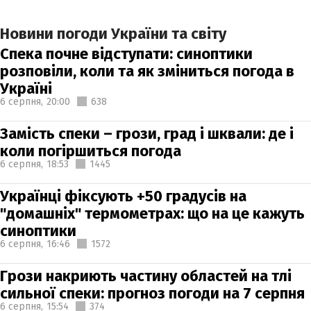
Новини погоди України та світу
Спека почне відступати: синоптики
розповіли, коли та як зміниться погода в
Україні
6 серпня,
20:00
638
Замість спеки – грози, град і шквали: де і
коли погіршиться погода
6 серпня,
18:53
1445
Українці фіксують +50 градусів на
"домашніх" термометрах: що на це кажуть
синоптики
6 серпня,
16:46
1572
Грози накриють частину областей на тлі
сильної спеки: прогноз погоди на 7 серпня
6 серпня,
15:54
374