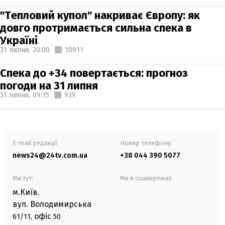
"Тепловий купол" накриває Європу: як
довго протримається сильна спека в
Україні
31 липня,
20:00
10911
Спека до +34 повертається: прогноз
погоди на 31 липня
31 липня,
09:15
939
E-mail редакції
Номер телефону:
news24@24tv.com.ua
+38 044 390 5077
Ми тут:
Ми в соцмережах:
м.Київ
,
вул. Володимирська
офіс
61/11,
50