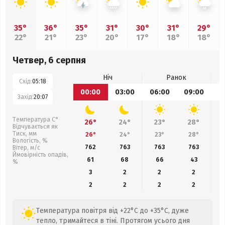
35°
36°
35°
31°
30°
31°
29°
22°
21°
23°
20°
17°
18°
18°
Четвер, 6 серпня
Ніч
Ранок
Схід:
05:18
00:00
03:00
06:00
09:00
1
Захід:
20:07
Температура С°
26°
24°
23°
28°
Відчувається як
Тиск, мм
26°
24°
23°
28°
Вологість, %
762
763
763
763
Вітер, м/с
Ймовірність опадів,
61
68
66
43
%
3
2
2
2
2
2
2
2
Температура повітря від +22°C до +35°C, дуже
тепло, тримайтеся в тіні. Протягом усього дня