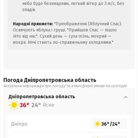
небо буде безхмарним, легкий вітер до 3 м/с, без
опадів.
Народні прикмети:
"Преображення (Яблучний Спас).
Освячують яблука і груші. "Прийшов Спас — пішло
літо від нас". Сухий день — суха осінь, мокрий —
мокра. Ночі стають по-справжньому холодними."
Погода Дніпропетровська
область
Актуальна інформація про погоду та атмосферні умови на сьогодні
Дніпропетровська
область
36°
24°
Ясно
Дніпро
36°
/
24°