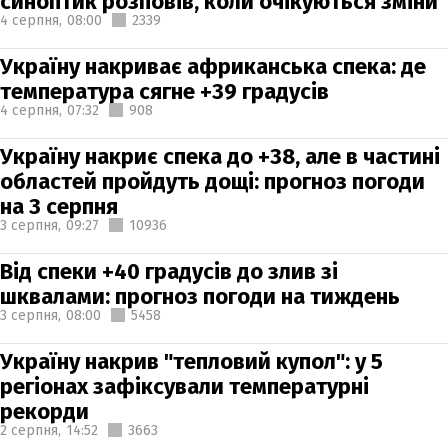
синоптик розповів, коли очікуються зміни
4 серпня,
08:00
2339
Україну накриває африканська спека: де
температура сягне +39 градусів
4 серпня,
07:32
908
Україну накриє спека до +38, але в частині
областей пройдуть дощі: прогноз погоди
на 3 серпня
3 серпня,
09:27
10936
Від спеки +40 градусів до злив зі
шквалами: прогноз погоди на тиждень
3 серпня,
08:00
5458
Україну накрив "тепловий купол": у 5
регіонах зафіксували температурні
рекорди
2 серпня,
14:52
3663