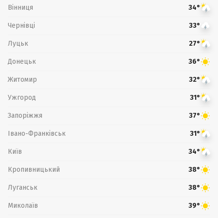
Вінниця
34°
Чернівці
33°
Луцьк
27°
Донецьк
36°
Житомир
32°
Ужгород
31°
Запоріжжя
37°
Івано-Франківськ
31°
Київ
34°
Кропивницький
38°
Луганськ
38°
Миколаїв
39°