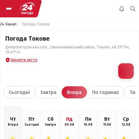
24 Канал
Погода Токове
Погода Токове
Дніпропетровська обл., Синельниківський район, Токове, 48.29°Пн,
35.61°Сх
Змінити місто
Сьогодні
Завтра
Вчора
По годинах
Тиж
Чт
Пт
Сб
Нд
Пн
Вт
Ср
Вчора
Сьогодні
Завтра
09.08
10.08
11.08
12.08