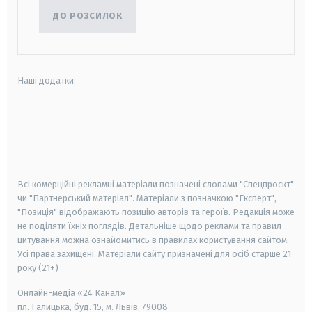
ДО РОЗСИЛОК
Наші додатки:
android
apple
smart tv
samsung smart tv
Всі комерційні рекламні матеріали позначені словами "Спецпроєкт"
чи "Партнерський матеріал". Матеріали з позначкою "Експерт",
"Позиція" відображають позицію авторів та героїв. Редакція може
не поділяти їхніх поглядів. Детальніше щодо реклами та правил
цитування можна ознайомитись в правилах користування сайтом.
Усі права захищені.
Матеріали сайту призначені для осіб старше
21
року (21+)
Онлайн-медіа «24 Канал»
пл. Галицька, буд. 15, м. Львів, 79008