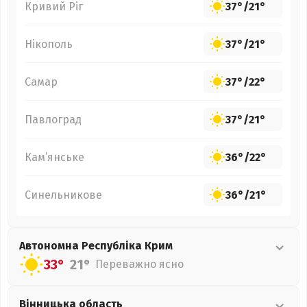
Кривий Ріг
37°
/
21°
Нікополь
37°
/
21°
Самар
37°
/
22°
Павлоград
37°
/
21°
Кам’янське
36°
/
22°
Синельникове
36°
/
21°
Автономна Республіка Крим
33°
21°
Переважно ясно
Вінницька
область