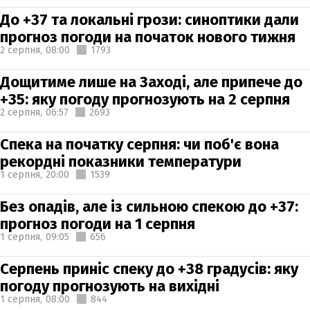
До +37 та локальні грози: синоптики дали
прогноз погоди на початок нового тижня
2 серпня,
08:00
1793
Дощитиме лише на Заході, але припече до
+35: яку погоду прогнозують на 2 серпня
2 серпня,
06:57
2693
Спека на початку серпня: чи поб'є вона
рекордні показники температури
1 серпня,
20:00
1539
Без опадів, але із сильною спекою до +37:
прогноз погоди на 1 серпня
1 серпня,
09:05
656
Серпень приніс спеку до +38 градусів: яку
погоду прогнозують на вихідні
1 серпня,
08:00
844