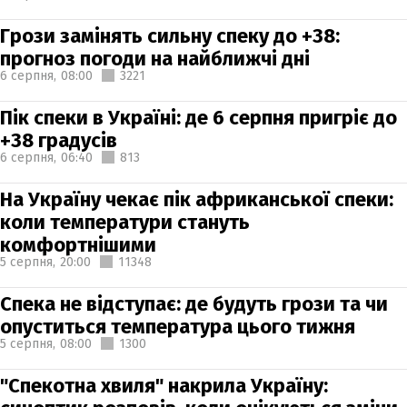
Грози замінять сильну спеку до +38:
прогноз погоди на найближчі дні
6 серпня,
08:00
3221
Пік спеки в Україні: де 6 серпня пригріє до
+38 градусів
6 серпня,
06:40
813
На Україну чекає пік африканської спеки:
коли температури стануть
комфортнішими
5 серпня,
20:00
11348
Спека не відступає: де будуть грози та чи
опуститься температура цього тижня
5 серпня,
08:00
1300
"Спекотна хвиля" накрила Україну: