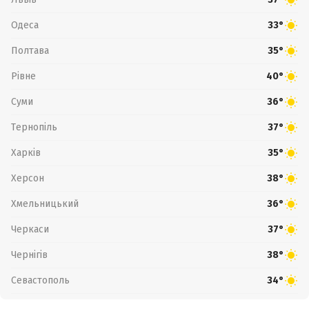
Одеса
33°
Полтава
35°
Рівне
40°
Суми
36°
Тернопіль
37°
Харків
35°
Херсон
38°
Хмельницький
36°
Черкаси
37°
Чернігів
38°
Севастополь
34°