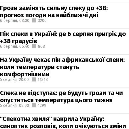
Грози замінять сильну спеку до +38:
прогноз погоди на найближчі дні
6 серпня,
08:00
3200
Пік спеки в Україні: де 6 серпня пригріє до
+38 градусів
6 серпня,
06:40
808
На Україну чекає пік африканської спеки:
коли температури стануть
комфортнішими
5 серпня,
20:00
11318
Спека не відступає: де будуть грози та чи
опуститься температура цього тижня
5 серпня,
08:00
1299
"Спекотна хвиля" накрила Україну:
синоптик розповів, коли очікуються зміни