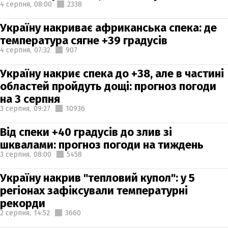
4 серпня,
08:00
2338
Україну накриває африканська спека: де
температура сягне +39 градусів
4 серпня,
07:32
907
Україну накриє спека до +38, але в частині
областей пройдуть дощі: прогноз погоди
на 3 серпня
3 серпня,
09:27
10936
Від спеки +40 градусів до злив зі
шквалами: прогноз погоди на тиждень
3 серпня,
08:00
5458
Україну накрив "тепловий купол": у 5
регіонах зафіксували температурні
рекорди
2 серпня,
14:52
3660