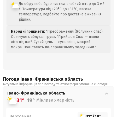
До обіду небо буде чистим, слабкий вітер до 3 м/
с. Температура від +20°C до +31°C, висока
температура, подбайте про достатнє вживання
рідини.
Народні прикмети:
"Преображення (Яблучний Спас).
Освячують яблука і груші. "Прийшов Спас — пішло
літо від нас". Сухий день — суха осінь, мокрий —
мокра. Ночі стають по-справжньому холодними."
Погода Івано-Франківська
область
Актуальна інформація про погоду та атмосферні умови на сьогодні
Івано-Франківська
область
31°
19°
Мінлива хмарність
Верховина
31°
/
19°