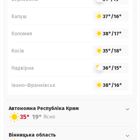
Калуш
37°
/
16°
Коломия
38°
/
17°
Косів
35°
/
18°
Надвірна
36°
/
15°
Івано-Франківськ
38°
/
16°
Автономна Республіка Крим
35°
19°
Ясно
Вінницька
область