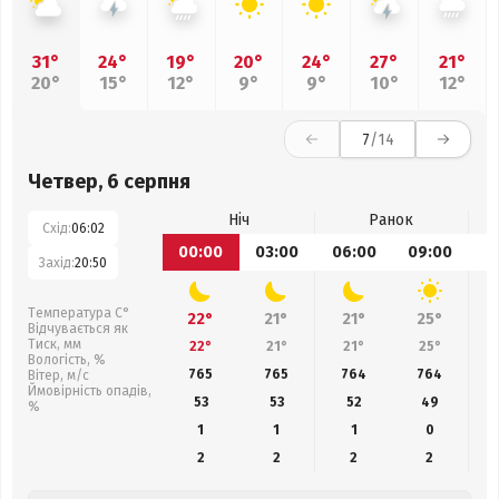
31°
24°
19°
20°
24°
27°
21°
20°
15°
12°
9°
9°
10°
12°
7
/14
Четвер, 6 серпня
Ніч
Ранок
Схід:
06:02
00:00
03:00
06:00
09:00
1
Захід:
20:50
Температура С°
22°
21°
21°
25°
Відчувається як
Тиск, мм
22°
21°
21°
25°
Вологість, %
765
765
764
764
Вітер, м/с
Ймовірність опадів,
53
53
52
49
%
1
1
1
0
2
2
2
2