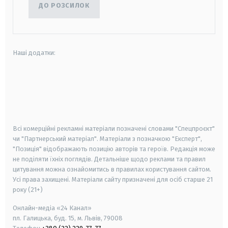
ДО РОЗСИЛОК
Наші додатки:
android
apple
smart tv
samsung smart tv
Всі комерційні рекламні матеріали позначені словами "Спецпроєкт"
чи "Партнерський матеріал". Матеріали з позначкою "Експерт",
"Позиція" відображають позицію авторів та героїв. Редакція може
не поділяти їхніх поглядів. Детальніше щодо реклами та правил
цитування можна ознайомитись в правилах користування сайтом.
Усі права захищені.
Матеріали сайту призначені для осіб старше
21
року (21+)
Онлайн-медіа «24 Канал»
пл. Галицька, буд. 15, м. Львів, 79008