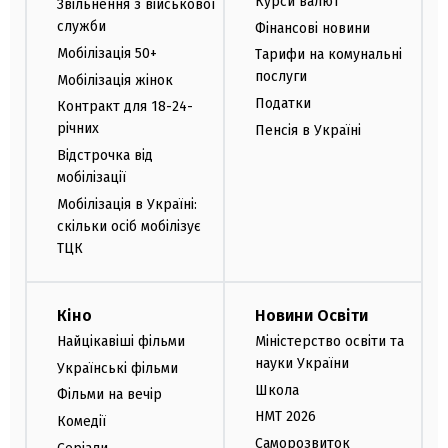
Курси валют
Звільнення з військової
служби
Фінансові новини
Мобілізація 50+
Тарифи на комунальні
послуги
Мобілізація жінок
Податки
Контракт для 18-24-
річних
Пенсія в Україні
Відстрочка від
мобілізації
Мобілізація в Україні:
скільки осіб мобілізує
ТЦК
Кіно
Новини Освіти
Найцікавіші фільми
Міністерство освіти та
науки України
Українські фільми
Школа
Фільми на вечір
НМТ 2026
Комедії
Саморозвиток