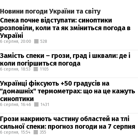
Новини погоди України та світу
Спека почне відступати: синоптики
розповіли, коли та як зміниться погода в
Україні
6 серпня,
20:00
528
Замість спеки – грози, град і шквали: де і
коли погіршиться погода
6 серпня,
18:53
1105
Українці фіксують +50 градусів на
"домашніх" термометрах: що на це кажуть
синоптики
6 серпня,
16:46
1431
Грози накриють частину областей на тлі
сильної спеки: прогноз погоди на 7 серпня
6 серпня,
15:54
355