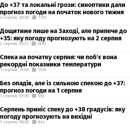
До +37 та локальні грози: синоптики дали
прогноз погоди на початок нового тижня
2 серпня,
08:00
1793
Дощитиме лише на Заході, але припече до
+35: яку погоду прогнозують на 2 серпня
2 серпня,
06:57
2693
Спека на початку серпня: чи поб'є вона
рекордні показники температури
1 серпня,
20:00
1539
Без опадів, але із сильною спекою до +37:
прогноз погоди на 1 серпня
1 серпня,
09:05
656
Серпень приніс спеку до +38 градусів: яку
погоду прогнозують на вихідні
1 серпня,
08:00
844