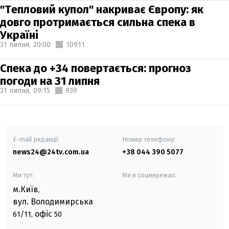
"Тепловий купол" накриває Європу: як
довго протримається сильна спека в
Україні
31 липня,
20:00
10911
Спека до +34 повертається: прогноз
погоди на 31 липня
31 липня,
09:15
939
E-mail редакції
Номер телефону:
news24@24tv.com.ua
+38 044 390 5077
Ми тут:
Ми в соцмережах:
м.Київ
,
вул. Володимирська
офіс
61/11,
50