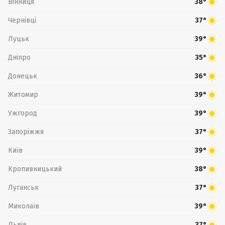
Вінниця
38°
Чернівці
37°
Луцьк
39°
Дніпро
35°
Донецьк
36°
Житомир
39°
Ужгород
39°
Запоріжжя
37°
Київ
39°
Кропивницький
38°
Луганськ
37°
Миколаїв
39°
Львів
37°