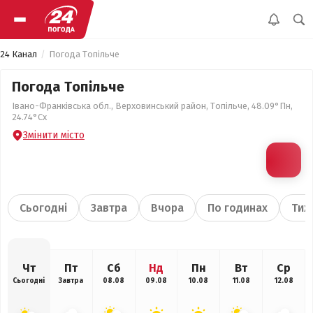
24 Канал
Погода Топільче
Погода Топільче
Івано-Франківська обл., Верховинський район, Топільче, 48.09°Пн,
24.74°Сх
Змінити місто
Сьогодні
Завтра
Вчора
По годинах
Тиж
Чт
Пт
Сб
Нд
Пн
Вт
Ср
Сьогодні
Завтра
08.08
09.08
10.08
11.08
12.08