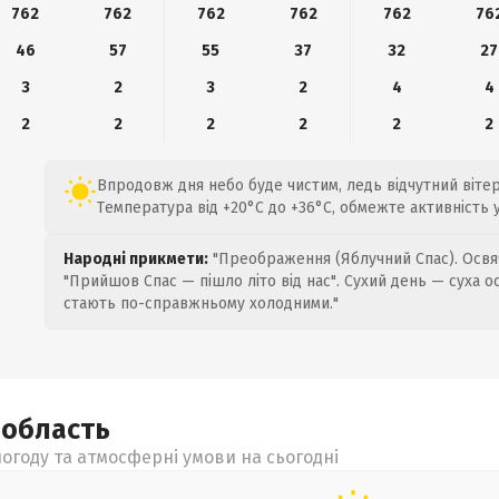
762
762
762
762
762
76
46
57
55
37
32
27
3
2
3
2
4
4
2
2
2
2
2
2
Впродовж дня небо буде чистим, ледь відчутний вітер 
Температура від +20°C до +36°C, обмежте активність 
Народні прикмети:
"Преображення (Яблучний Спас). Освяч
"Прийшов Спас — пішло літо від нас". Сухий день — суха о
стають по-справжньому холодними."
а
область
огоду та атмосферні умови на сьогодні