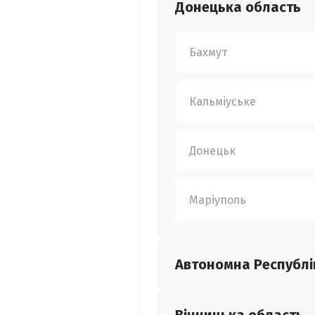
Донецька
область
Бахмут
Кальміуське
Донецьк
Маріуполь
Автономна Республі