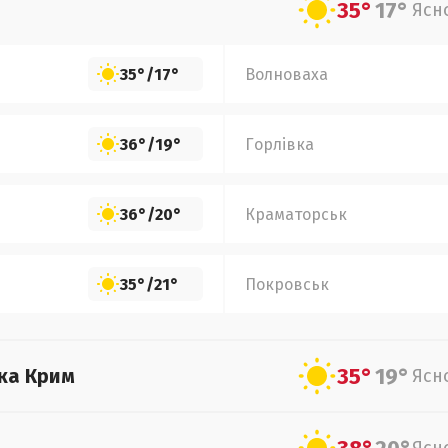
35°
17°
Ясн
35°
/
17°
Волноваха
36°
/
19°
Горлівка
36°
/
20°
Краматорськ
35°
/
21°
Покровськ
35°
19°
ка Крим
Ясн