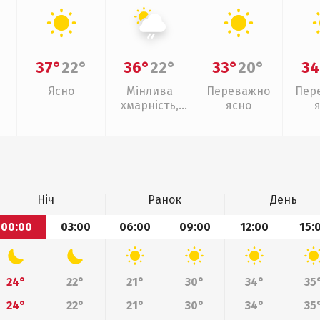
37°
22°
36°
22°
33°
20°
34
Ясно
Мінлива
Переважно
Пер
хмарність,
ясно
слабкий дощ
Ніч
Ранок
День
00:00
03:00
06:00
09:00
12:00
15:
24°
22°
21°
30°
34°
35
24°
22°
21°
30°
34°
35