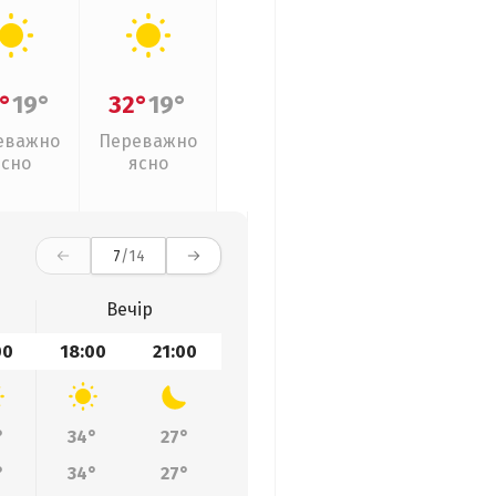
°
19°
32°
19°
еважно
Переважно
ясно
ясно
7
/14
Вечір
00
18:00
21:00
°
34°
27°
°
34°
27°