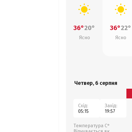
36°
20°
36°
22°
Ясно
Ясно
Четвер, 6 серпня
Схід:
Захід:
05:15
19:57
Температура С°
Відчувається як