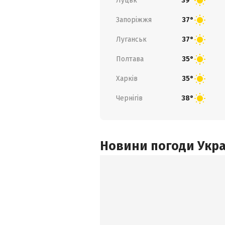
Луцьк
39°
Запоріжжя
37°
Луганськ
37°
Полтава
35°
Харків
35°
Чернігів
38°
Новини погоди Украї