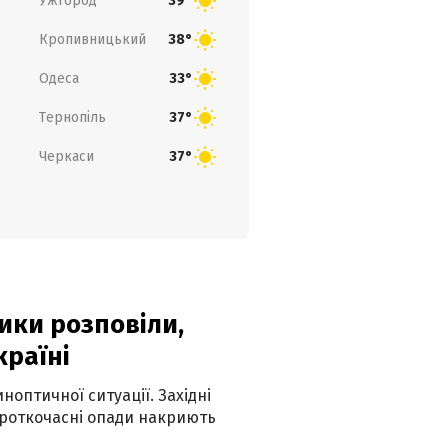
Ужгород
39°
Кропивницький
38°
Одеса
33°
Тернопіль
37°
Черкаси
37°
ики розповіли,
країні
оптичної ситуації. Західні
ороткочасні опади накриють