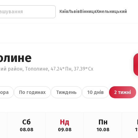
Київ
Львів
Вінниця
Хмельницький
олине
ий район, Тополине, 47.24°Пн, 37.39°Сх
ора
По годинах
Тиждень
10 днів
2 тижні
Сб
Нд
Пн
08.08
09.08
10.08
1