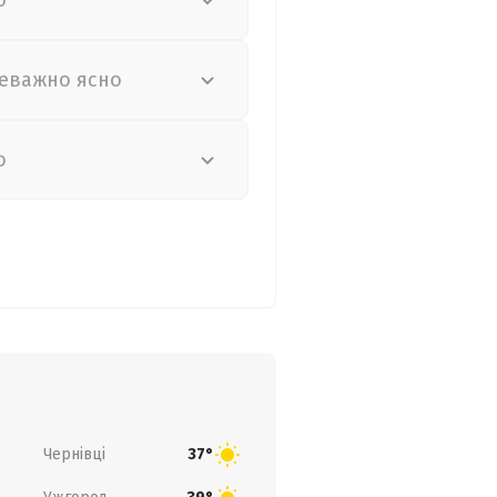
о
еважно ясно
о
Чернівці
37°