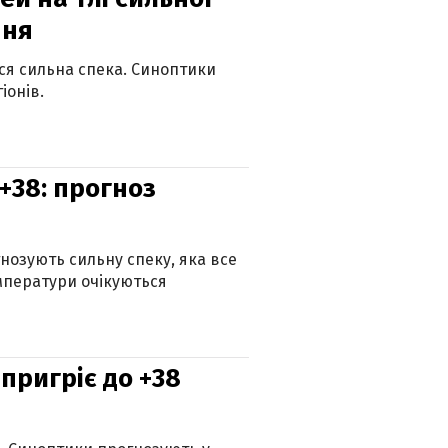
пня
ься сильна спека. Синоптики
іонів.
+38: прогноз
гнозують сильну спеку, яка все
мператури очікуються
 пригріє до +38