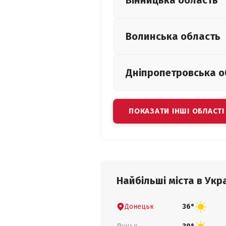
Вінницька
область
Волинська
область
Дніпропетровська
о
ПОКАЗАТИ ІНШІ ОБЛАСТІ
Найбільші міста в Укра
Донецьк
36°