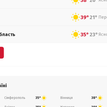
38°
20°
Ясн
39°
21°
Пер
35°
23°
бласть
Ясн
їні
Сімферополь
Вінниця
35°
38°