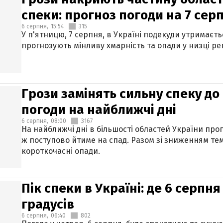
спеки: прогноз погоди на 7 сер
6 серпня,
15:54
315
У п'ятницю, 7 серпня, в Україні подекуди утримаєт
прогнозують мінливу хмарність та опади у низці рег
Грози замінять сильну спеку до 
погоди на найближчі дні
6 серпня,
08:00
3167
На найближчі дні в більшості областей України про
ж поступово йтиме на спад. Разом зі зниженням те
короткочасні опади.
Пік спеки в Україні: де 6 серпня
градусів
6 серпня,
06:40
802