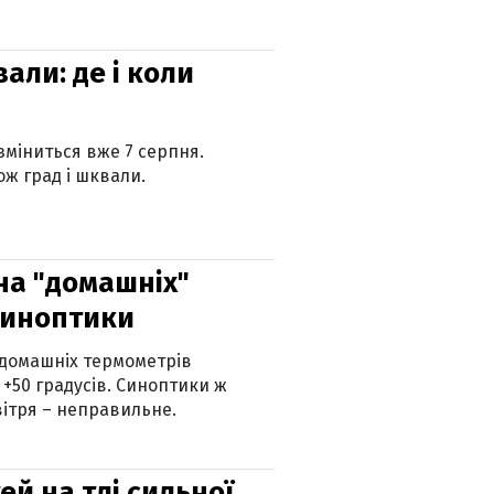
вали: де і коли
 зміниться вже 7 серпня.
ж град і шквали.
 на "домашніх"
синоптики
 домашніх термометрів
 +50 градусів. Синоптики ж
ітря – неправильне.
й на тлі сильної