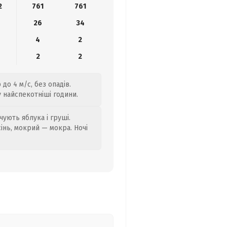
2
761
761
26
34
4
2
2
2
до 4 м/с, без опадів.
у найспекотніші години.
ують яблука і груші.
сінь, мокрий — мокра. Ночі