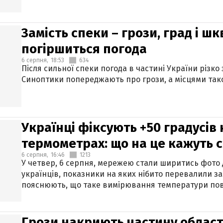
Замість спеки – грози, град і шк
погіршиться погода
6 серпня,
18:53
634
Після сильної спеки погода в частині України різко
Синоптики попереджають про грози, а місцями тако
Українці фіксують +50 градусів
термометрах: що на це кажуть 
6 серпня,
16:46
1213
У четвер, 6 серпня, мережею стали ширитись фото
українців, показники на яких нібито перевалили за
пояснюють, що таке вимірювання температури пов
Грози накриють частину областе