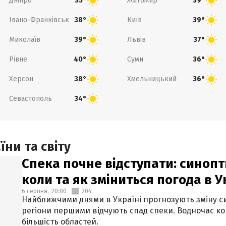
Дніпро
Житомир
35°
39°
Івано-Франківськ
Київ
38°
39°
Миколаїв
Львів
39°
37°
Рівне
Суми
40°
36°
Херсон
Хмельницький
38°
36°
Севастополь
34°
ни та світу
Спека почне відступати: синопт
коли та як зміниться погода в У
6 серпня,
20:00
204
Найближчими днями в Україні прогнозують зміну син
регіони першими відчують спад спеки. Водночас к
більшість областей.