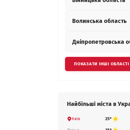
Вінницька
область
Волинська
область
Дніпропетровська
о
ПОКАЗАТИ ІНШІ ОБЛАСТІ
Найбільші міста в Укра
Київ
25°