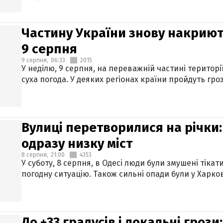
Частину України знову накриют
9 серпня
9 серпня,
06:33
2015
У неділю, 9 серпня, на переважній частині територі
суха погода. У деяких регіонах країни пройдуть гро
Вулиці перетворилися на річки
одразу низку міст
8 серпня,
21:00
4353
У суботу, 8 серпня, в Одесі люди були змушені тікат
погодну ситуацію. Також сильні опади були у Харкові
До +33 градусів і локальні гроз