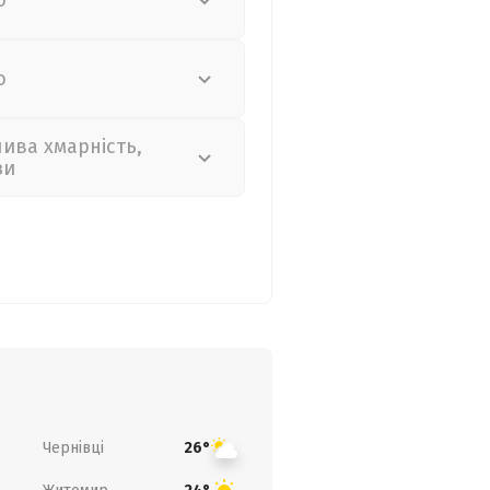
о
о
лива хмарність,
зи
Чернівці
26°