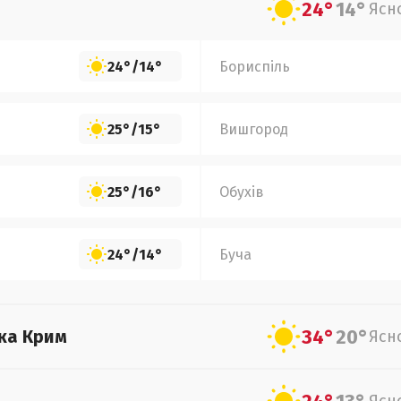
24°
14°
Ясн
24°
/
14°
Бориспіль
25°
/
15°
Вишгород
25°
/
16°
Обухів
24°
/
14°
Буча
34°
20°
ка Крим
Ясн