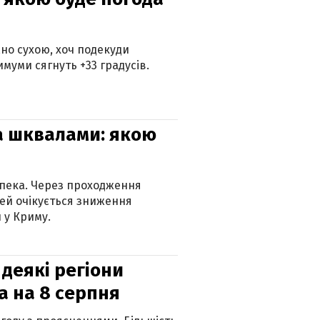
но сухою, хоч подекуди
муми сягнуть +33 градусів.
та шквалами: якою
спека. Через проходження
ей очікується зниження
 у Криму.
 деякі регіони
а на 8 серпня