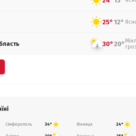
24°
13°
Ясн
25°
12°
Ясн
Мін
30°
20°
бласть
гро
їні
Сімферополь
Вінниця
34°
24°