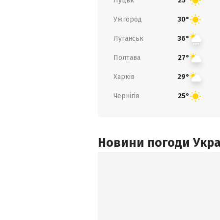
Луцьк
25°
Ужгород
30°
Луганськ
36°
Полтава
27°
Харків
29°
Чернігів
25°
Новини погоди Украї