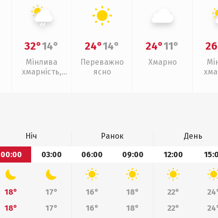
32°
14°
24°
14°
24°
11°
26
Мінлива
Переважно
Хмарно
Мі
хмарність,
ясно
хма
слабкий дощ
Ніч
Ранок
День
00:00
03:00
06:00
09:00
12:00
15:
18°
17°
16°
18°
22°
24
18°
17°
16°
18°
22°
24