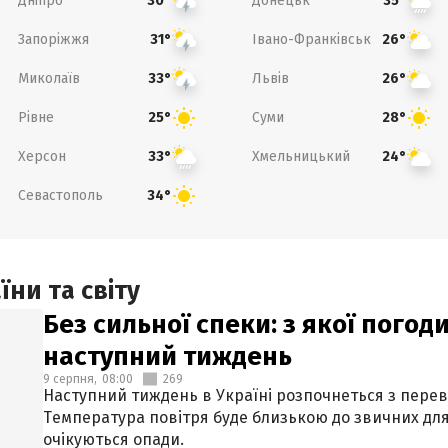
Дніпро
Донецьк
30°
35°
Запоріжжя
Івано-Франківськ
31°
26°
Миколаїв
Львів
33°
26°
Рівне
Суми
25°
28°
Херсон
Хмельницький
33°
24°
Севастополь
34°
ни та світу
Без сильної спеки: з якої пого
наступний тиждень
9 серпня,
08:00
269
Наступний тиждень в Україні розпочнеться з перев
Температура повітря буде близькою до звичних для
очікуються опади.