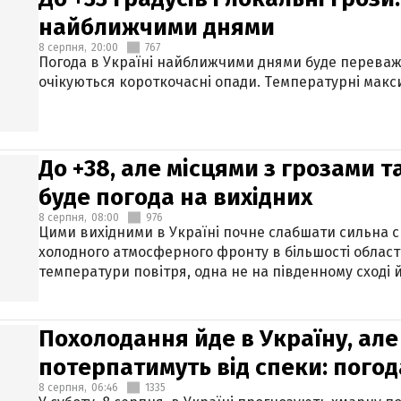
найближчими днями
8 серпня,
20:00
767
Погода в Україні найближчими днями буде переваж
очікуються короткочасні опади. Температурні макси
До +38, але місцями з грозами 
буде погода на вихідних
8 серпня,
08:00
976
Цими вихідними в Україні почне слабшати сильна 
холодного атмосферного фронту в більшості област
температури повітря, одна не на південному сході й
Похолодання йде в Україну, але
потерпатимуть від спеки: погод
8 серпня,
06:46
1335