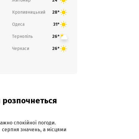
Житомир
24°
Кропивницький
28°
Одеса
31°
Тернопіль
26°
Черкаси
26°
ди розпочнеться
ажно спокійної погоди.
 серпня значень, а місцями