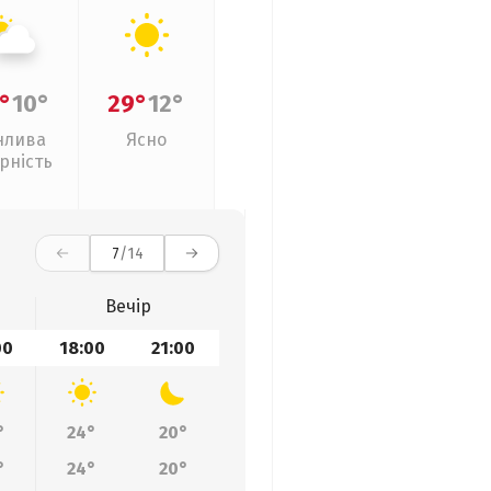
°
10°
29°
12°
нлива
Ясно
рність
7
/14
Вечір
00
18:00
21:00
°
24°
20°
°
24°
20°