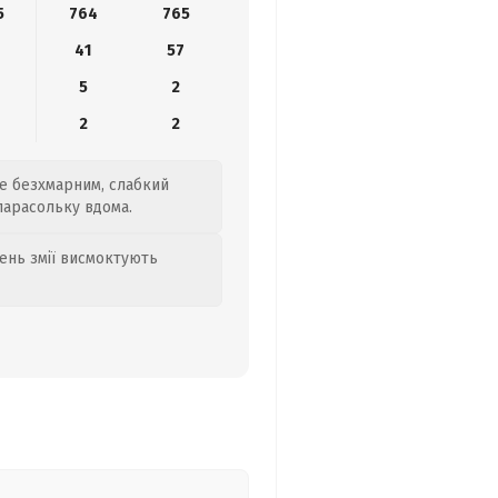
5
764
765
41
57
5
2
2
2
де безхмарним, слабкий
 парасольку вдома.
день змії висмоктують