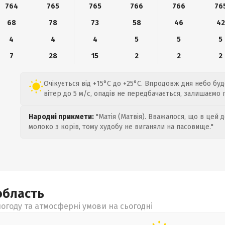
764
765
765
766
766
76
68
78
73
58
46
42
4
4
4
5
5
5
7
28
15
2
2
2
Очікується від +15°C до +25°C. Впродовж дня небо бу
вітер до 5 м/с, опадів не передбачається, залишаємо
Народні прикмети:
"Матія (Матвія). Вважалося, що в цей 
молоко з корів, тому худобу не виганяли на пасовище."
область
огоду та атмосферні умови на сьогодні