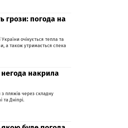
ь грози: погода на
ї України очікується тепла та
зи, а також утримається спека
: негода накрила
и з пляжів через складну
 та Дніпрі.
и: якою буде погода