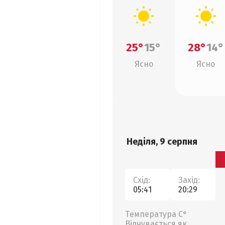
25°
15°
28°
14°
Ясно
Ясно
Неділя, 9 серпня
Схід:
Захід:
05:41
20:29
Температура С°
Відчувається як