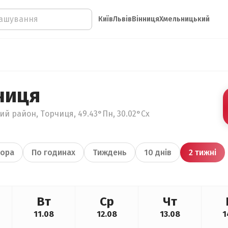
Київ
Львів
Вінниця
Хмельницький
чиця
ий район, Торчиця, 49.43°Пн, 30.02°Сх
ора
По годинах
Тиждень
10 днів
2 тижні
Вт
Ср
Чт
11.08
12.08
13.08
1