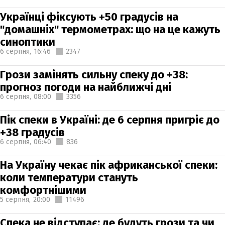
Українці фіксують +50 градусів на
"домашніх" термометрах: що на це кажуть
синоптики
6 серпня,
16:46
2347
Грози замінять сильну спеку до +38:
прогноз погоди на найближчі дні
6 серпня,
08:00
3356
Пік спеки в Україні: де 6 серпня пригріє до
+38 градусів
6 серпня,
06:40
836
На Україну чекає пік африканської спеки:
коли температури стануть
комфортнішими
5 серпня,
20:00
11496
Спека не відступає: де будуть грози та чи