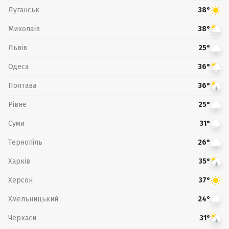
Луганськ
38°
Миколаїв
38°
Львів
25°
Одеса
36°
Полтава
36°
Рівне
25°
Суми
31°
Тернопіль
26°
Харків
35°
Херсон
37°
Хмельницький
24°
Черкаси
31°