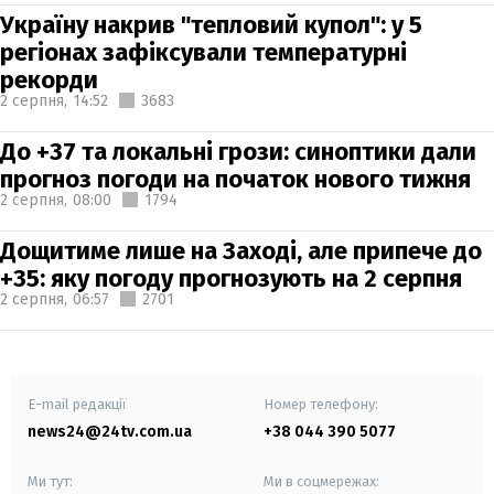
Україну накрив "тепловий купол": у 5
регіонах зафіксували температурні
рекорди
2 серпня,
14:52
3683
До +37 та локальні грози: синоптики дали
прогноз погоди на початок нового тижня
2 серпня,
08:00
1794
Дощитиме лише на Заході, але припече до
+35: яку погоду прогнозують на 2 серпня
2 серпня,
06:57
2701
E-mail редакції
Номер телефону:
news24@24tv.com.ua
+38 044 390 5077
Ми тут:
Ми в соцмережах: