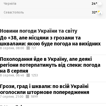
Чернігів
24°
Севастополь
32°
Новини погоди України та світу
До +38, але місцями з грозами та
шквалами: якою буде погода на вихідних
8 серпня,
08:00
727
Похолодання йде в Україну, але деякі
регіони потерпатимуть від спеки: погода
на 8 серпня
8 серпня,
06:46
1253
Грози, град і шквали: по всій Україні
оголосили штормове попередження
7 серпня,
21:00
1899