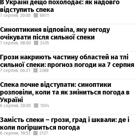
В Україні дещо похолодає: як надовго
відступить спека
7 серпня,
20:00
6811
Синоптикиня відповіла, яку негоду
очікувати після сильної спеки
7 серпня,
08:00
2435
Грози накриють частину областей на тлі
сильної спеки: прогноз погоди на 7 серпня
7 серпня,
06:21
2388
Спека почне відступати: синоптики
розповіли, коли та як зміниться погода в
Україні
6 серпня,
20:00
1034
Замість спеки – грози, град і шквали: де і
коли погіршиться погода
6 серпня,
18:53
2127