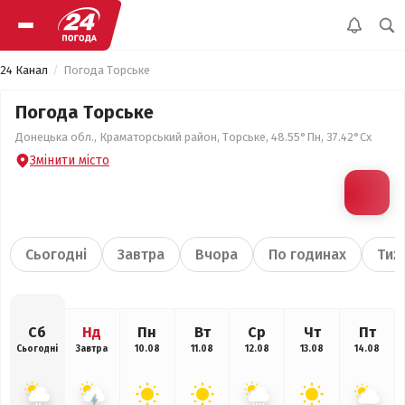
24 Канал
Погода Торське
Погода Торське
Донецька обл., Краматорський район, Торське, 48.55°Пн, 37.42°Сх
Змінити місто
Сьогодні
Завтра
Вчора
По годинах
Тиж
Сб
Нд
Пн
Вт
Ср
Чт
Пт
Сьогодні
Завтра
10.08
11.08
12.08
13.08
14.08