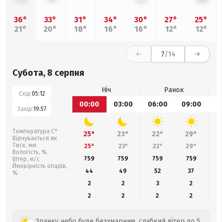
36°
33°
31°
34°
30°
27°
25°
21°
20°
18°
16°
16°
12°
12°
7
/14
Субота, 8 серпня
Ніч
Ранок
Схід:
05:12
00:00
03:00
06:00
09:00
1
Захід:
19:57
Температура С°
25°
23°
22°
29°
Відчувається як
Тиск, мм
25°
23°
22°
29°
Вологість, %
759
759
759
759
Вітер, м/с
Ймовірність опадів,
44
49
52
37
%
2
2
3
2
2
2
2
2
Зранку небо буде безхмарним, слабкий вітер до 5