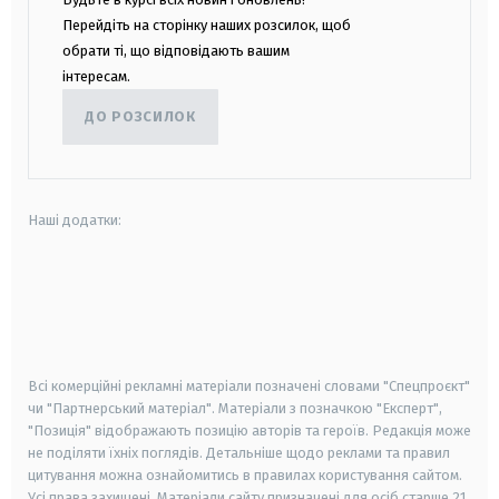
Перейдіть на сторінку наших розсилок, щоб
обрати ті, що відповідають вашим
інтересам.
ДО РОЗСИЛОК
Наші додатки:
android
apple
smart tv
samsung smart tv
Всі комерційні рекламні матеріали позначені словами "Спецпроєкт"
чи "Партнерський матеріал". Матеріали з позначкою "Експерт",
"Позиція" відображають позицію авторів та героїв. Редакція може
не поділяти їхніх поглядів. Детальніше щодо реклами та правил
цитування можна ознайомитись в правилах користування сайтом.
Усі права захищені.
Матеріали сайту призначені для осіб старше
21