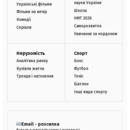
науки України
Українські фільми
Школа
Фільми на вечір
НМТ 2026
Комедії
Саморозвиток
Серіали
Навчання за кордоном
Нерухомість
Спорт
Аналітика ринку
Бокс
Купівля житла
Футбол
Тренди і натхнення
Теніс
Біатлон
Інші види спорту
Email - розсилка
Будьте в курсі всіх новин і оновлень!