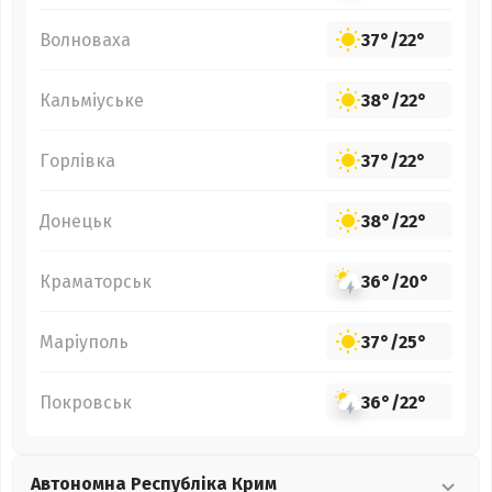
Волноваха
37°
/
22°
Кальміуське
38°
/
22°
Горлівка
37°
/
22°
Донецьк
38°
/
22°
Краматорськ
36°
/
20°
Маріуполь
37°
/
25°
Покровськ
36°
/
22°
Автономна Республіка Крим