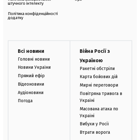
штучного інтелекту
Політика конфіденційності
додатку
Всі новини
Війна Росії з
Головні новини
Україною
Новини України
Ракетні обстріли
Прямий ефір
Карта бойових дій
Відеоновини
Мирні переговори
Аудіоновини
Повітряна тривога в
Україні
Погода
Масована атака по
Україні
Вибухи у Росії
Втрати ворога