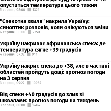
опуститься температура цього тижня
5 серпня,
08:00
1321
"Спекотна хвиля" накрила Україну:
синоптик розповів, коли очікуються зміни
4 серпня,
08:00
2350
Україну накриває африканська спека: де
температура сягне +39 градусів
4 серпня,
07:32
911
Україну накриє спека до +38, але в частині
областей пройдуть дощі: прогноз погоди
на 3 серпня
3 серпня,
09:27
10987
Від спеки +40 градусів до злив зі
шквалами: прогноз погоди на тиждень
3 серпня,
08:00
5464