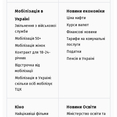
Мобілізація в
Новини економіки
Ціна нафти
Україні
Курси валют
Звільнення з військової
служби
Фінансові новини
Мобілізація 50+
Тарифи на комунальні
послуги
Мобілізація жінок
Податки
Контракт для 18-24-
річних
Пенсія в Україні
Відстрочка від
мобілізації
Мобілізація в Україні:
скільки осіб мобілізує
ТЦК
Кіно
Новини Освіти
Найцікавіші фільми
Міністерство освіти та