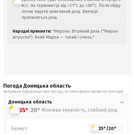
м/с. На термометрі від +21°C до +36°C. Після обіду
почне падати невеликий дощ. Ввечері
припиниться дощ.
Народні прикмети:
"Мирона. Вітряний день ("Мирон-
вітрогон"). Який Мирон — такий і січень."
Погода Донецька
область
Актуальна інформація про погоду та атмосферні умови на сьогодні
Донецька
область
35°
20°
Мінлива хмарність, слабкий дощ
Бахмут
35°
/
20°