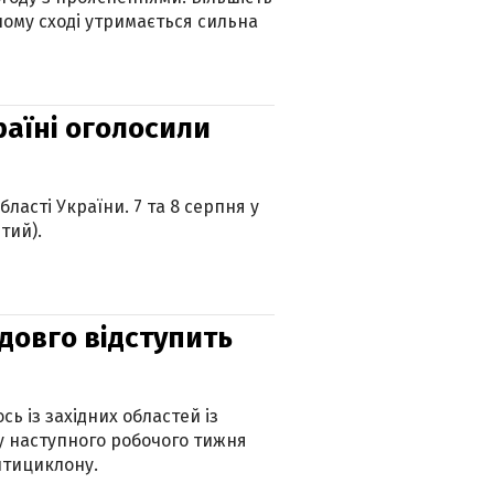
ному сході утримається сильна
країні оголосили
ласті України. 7 та 8 серпня у
тий).
адовго відступить
ь із західних областей із
 наступного робочого тижня
нтициклону.