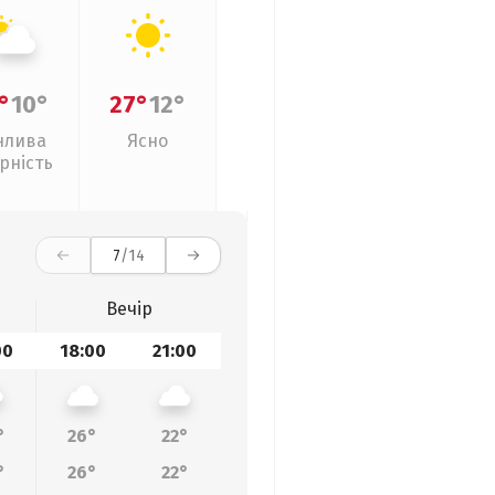
°
10°
27°
12°
нлива
Ясно
рність
7
/14
Вечір
00
18:00
21:00
°
26°
22°
°
26°
22°