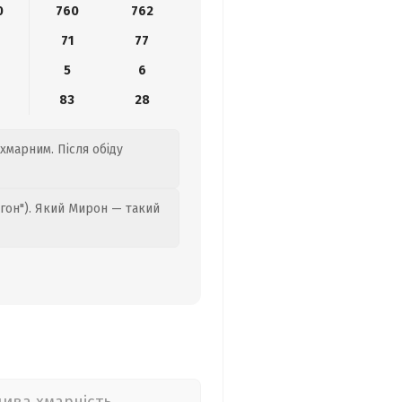
0
760
762
9
71
77
5
6
83
28
хмарним. Після обіду
гон"). Який Мирон — такий