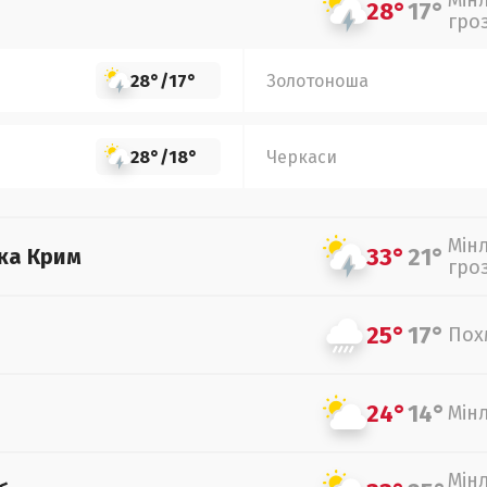
Мін
28°
17°
гро
28°
/
17°
Золотоноша
28°
/
18°
Черкаси
Мін
33°
21°
ка Крим
гро
25°
17°
Пох
24°
14°
Мін
Мін