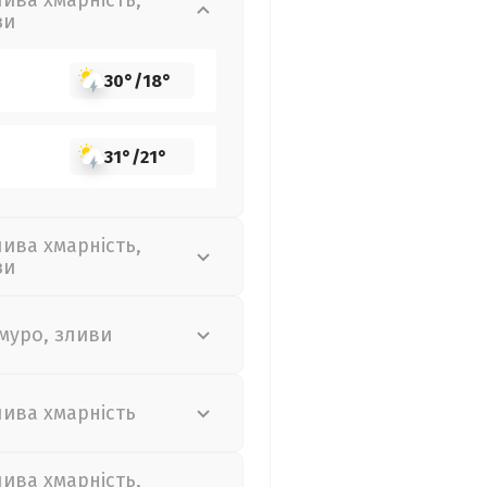
лива хмарність,
зи
30°
/
18°
31°
/
21°
лива хмарність,
зи
муро, зливи
лива хмарність
лива хмарність,