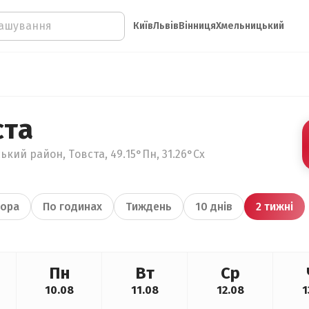
Київ
Львів
Вінниця
Хмельницький
ста
ький район, Товста, 49.15°Пн, 31.26°Сх
ора
По годинах
Тиждень
10 днів
2 тижні
Пн
Вт
Ср
10.08
11.08
12.08
1