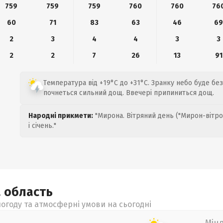
759
759
759
760
760
76
60
71
83
63
46
6
2
3
4
4
3
3
2
2
7
26
13
91
Температура від +19°C до +31°C. Зранку небо буде без
почнеться сильний дощ. Ввечері припиниться дощ.
Народні прикмети:
"Мирона. Вітряний день ("Мирон-вітро
і січень."
а
область
огоду та атмосферні умови на сьогодні