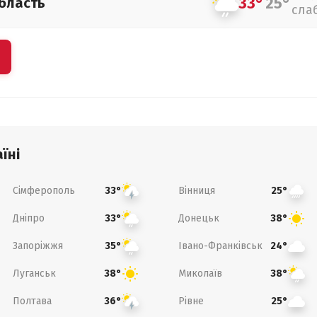
33°
25°
бласть
сла
їні
Сімферополь
Вінниця
33°
25°
Дніпро
Донецьк
33°
38°
Запоріжжя
Івано-Франківськ
35°
24°
Луганськ
Миколаїв
38°
38°
Полтава
Рівне
36°
25°