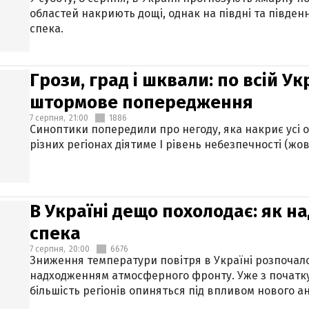
областей накриють дощі, однак на півдні та півден
спека.
Грози, град і шквали: по всій У
штормове попередження
7 серпня,
21:00
1886
Синоптики попередили про негоду, яка накриє усі об
різних регіонах діятиме І рівень небезпечності (жов
В Україні дещо похолодає: як н
спека
7 серпня,
20:00
6676
Зниження температури повітря в Україні розпочалос
надходженням атмосферного фронту. Уже з початку
більшість регіонів опиняться під впливом нового а