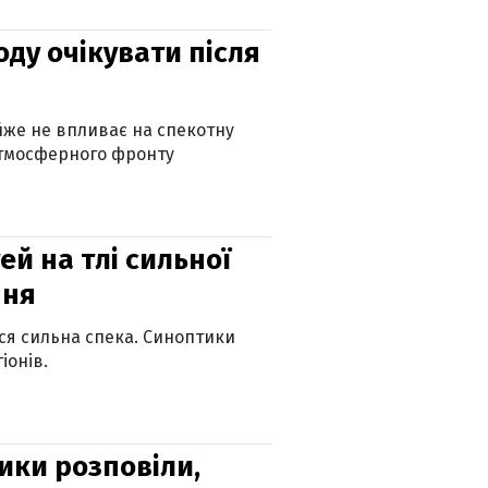
оду очікувати після
айже не впливає на спекотну
атмосферного фронту
й на тлі сильної
пня
ься сильна спека. Синоптики
іонів.
ики розповіли,