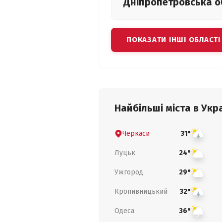
Дніпропетровська
о
ПОКАЗАТИ ІНШІ ОБЛАСТІ
Найбільші міста в Укра
Черкаси
31°
Луцьк
24°
Ужгород
29°
Кропивницький
32°
Одеса
36°