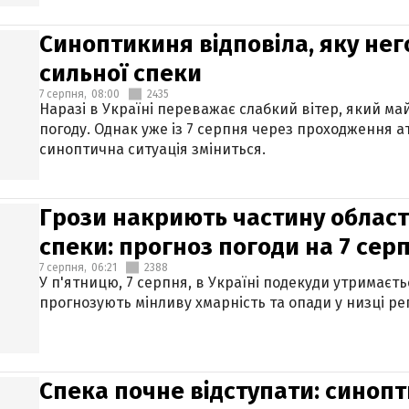
Синоптикиня відповіла, яку нег
сильної спеки
7 серпня,
08:00
2435
Наразі в Україні переважає слабкий вітер, який м
погоду. Однак уже із 7 серпня через проходження 
синоптична ситуація зміниться.
Грози накриють частину областе
спеки: прогноз погоди на 7 сер
7 серпня,
06:21
2388
У п'ятницю, 7 серпня, в Україні подекуди утримаєт
прогнозують мінливу хмарність та опади у низці рег
Спека почне відступати: синопт