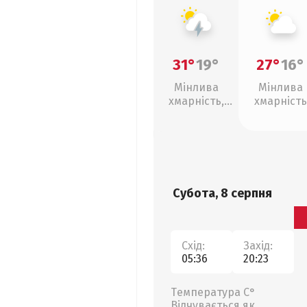
31°
19°
27°
16°
Мінлива
Мінлива
хмарність,
хмарність
грози
Субота, 8 серпня
Схід:
Захід:
05:36
20:23
Температура С°
Відчувається як