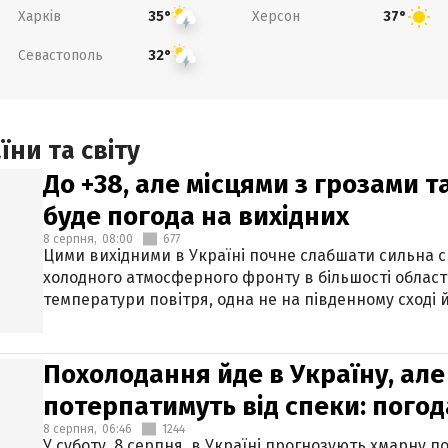
Харків
Херсон
35°
37°
Севастополь
32°
ни та світу
До +38, але місцями з грозами 
буде погода на вихідних
8 серпня,
08:00
677
Цими вихідними в Україні почне слабшати сильна 
холодного атмосферного фронту в більшості област
температури повітря, одна не на південному сході й
Похолодання йде в Україну, але
потерпатимуть від спеки: погод
8 серпня,
06:46
1244
У суботу, 8 серпня, в Україні прогнозують хмарну п