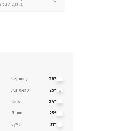
бкий дощ
Чернівці
26°
Житомир
25°
Київ
24°
Львів
25°
Суми
31°