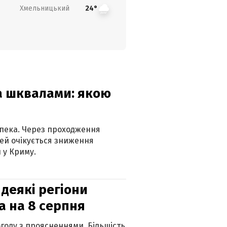
Хмельницький
24°
та шквалами: якою
спека. Через проходження
ей очікується зниження
 у Криму.
 деякі регіони
а на 8 серпня
огоду з проясненнями. Більшість