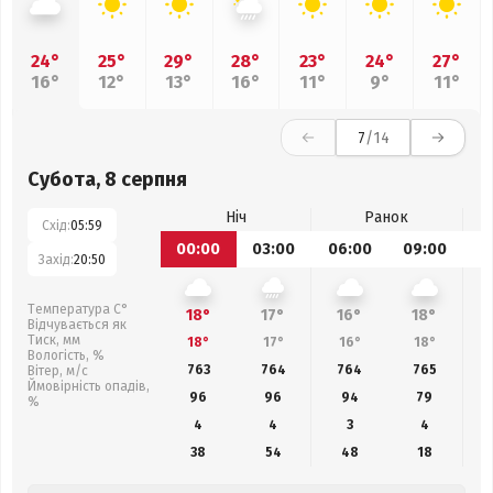
24°
25°
29°
28°
23°
24°
27°
16°
12°
13°
16°
11°
9°
11°
7
/14
Субота, 8 серпня
Ніч
Ранок
Схід:
05:59
00:00
03:00
06:00
09:00
1
Захід:
20:50
Температура С°
18°
17°
16°
18°
Відчувається як
Тиск, мм
18°
17°
16°
18°
Вологість, %
763
764
764
765
Вітер, м/с
Ймовірність опадів,
96
96
94
79
%
4
4
3
4
38
54
48
18