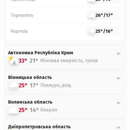
Тернопіль
26°
/
17°
Чортків
25°
/
16°
Автономна Республіка Крим
33°
21°
Мінлива хмарність, грози
Вінницька
область
25°
17°
Похмуро, дощ
Волинська
область
25°
14°
Хмарно
Дніпропетровська
область