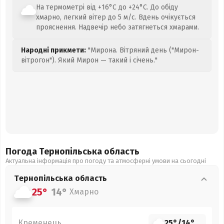
На термометрі від +16°C до +24°C. До обіду
хмарно, легкий вітер до 5 м/с. Вдень очікується
прояснення. Надвечір небо затягнеться хмарами.
Народні прикмети:
"Мирона. Вітряний день ("Мирон-
вітрогон"). Який Мирон — такий і січень."
Погода Тернопільська
область
Актуальна інформація про погоду та атмосферні умови на сьогодні
Тернопільська
область
25°
14°
Хмарно
Кременець
25°
/
14°