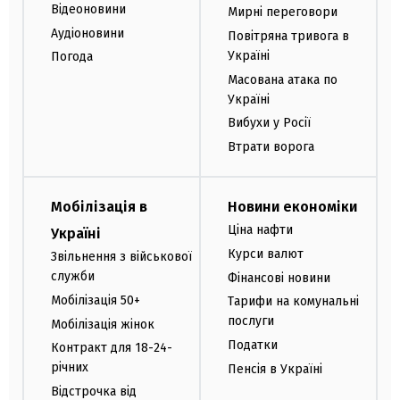
Відеоновини
Мирні переговори
Аудіоновини
Повітряна тривога в
Україні
Погода
Масована атака по
Україні
Вибухи у Росії
Втрати ворога
Мобілізація в
Новини економіки
Ціна нафти
Україні
Курси валют
Звільнення з військової
служби
Фінансові новини
Мобілізація 50+
Тарифи на комунальні
послуги
Мобілізація жінок
Податки
Контракт для 18-24-
річних
Пенсія в Україні
Відстрочка від