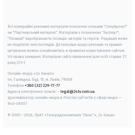
android
apple
smart tv
samsung smart tv
Всі комерційні рекламні матеріали позначені словами "Спецпроєкт"
чи "Партнерський матеріал". Матеріали з позначкою "Експерт",
"Позиція" відображають позицію авторів та героїв. Редакція може
не поділяти їхніх поглядів. Детальніше щодо реклами та правил
цитування можна ознайомитись в правилах користування сайтом.
Усі права захищені.
Матеріали сайту призначені для осіб старше
21
року (21+)
Онлайн-медіа «24 Канал»
пл. Галицька, буд. 15, м. Львів, 79008
Телефон
+380 (32) 229-77-77
Адреса електронної пошти —
legal@24tv.com.ua
Ідентифікатор онлайн-медіа в Реєстрі суб'єктів у сфері медіа —
R40-06057
© 2005—2026,
ПрАТ «Телерадіокомпанія "Люкс"», 24 Канал.