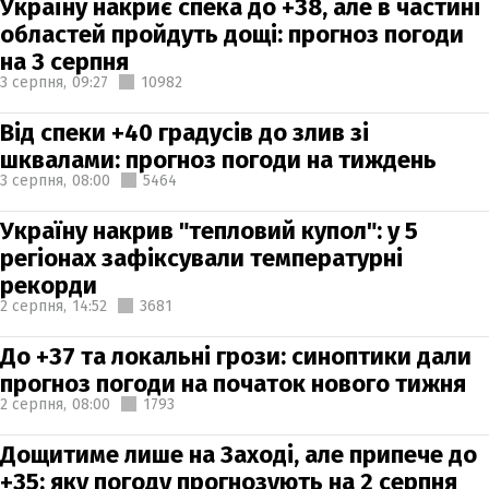
Україну накриє спека до +38, але в частині
областей пройдуть дощі: прогноз погоди
на 3 серпня
3 серпня,
09:27
10982
Від спеки +40 градусів до злив зі
шквалами: прогноз погоди на тиждень
3 серпня,
08:00
5464
Україну накрив "тепловий купол": у 5
регіонах зафіксували температурні
рекорди
2 серпня,
14:52
3681
До +37 та локальні грози: синоптики дали
прогноз погоди на початок нового тижня
2 серпня,
08:00
1793
Дощитиме лише на Заході, але припече до
+35: яку погоду прогнозують на 2 серпня