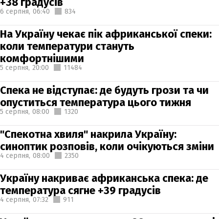
+38 градусів
6 серпня,
06:40
834
На Україну чекає пік африканської спеки:
коли температури стануть
комфортнішими
5 серпня,
20:00
11484
Спека не відступає: де будуть грози та чи
опуститься температура цього тижня
5 серпня,
08:00
1320
"Спекотна хвиля" накрила Україну:
синоптик розповів, коли очікуються зміни
4 серпня,
08:00
2350
Україну накриває африканська спека: де
температура сягне +39 градусів
4 серпня,
07:32
911