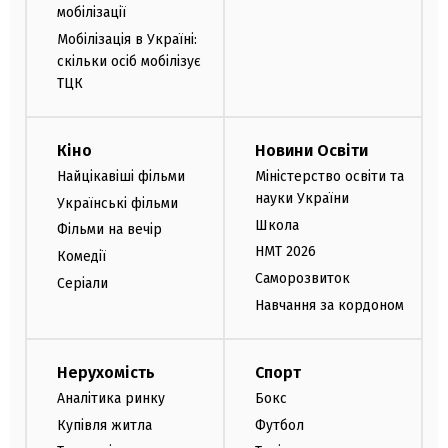
мобілізації
Мобілізація в Україні:
скільки осіб мобілізує
ТЦК
Кіно
Новини Освіти
Найцікавіші фільми
Міністерство освіти та
науки України
Українські фільми
Школа
Фільми на вечір
НМТ 2026
Комедії
Саморозвиток
Серіали
Навчання за кордоном
Нерухомість
Спорт
Аналітика ринку
Бокс
Купівля житла
Футбол