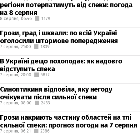
регіони потерпатимуть від спеки: погода
на 8 серпня
8 серпня,
06:46
1179
Грози, град і шквали: по всій Україні
оголосили штормове попередження
7 серпня,
21:00
1839
В Україні дещо похолодає: як надовго
відступить спека
7 серпня,
20:00
5877
Синоптикиня відповіла, яку негоду
очікувати після сильної спеки
7 серпня,
08:00
2433
Грози накриють частину областей на тлі
сильної спеки: прогноз погоди на 7 серпня
7 серпня,
06:21
2386