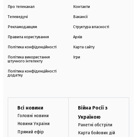
Про телеканал
Контакти
Телеведучі
Вакансії
Рекламодавцям
Структура власності
Правила користування
Архів
Політика конфіденційності
Карта сайту
Політика використання
Ігри
штучного інтелекту
Політика конфіденційності
додатку
Всі новини
Війна Росії з
Головні новини
Україною
Новини України
Ракетні обстріли
Прямий ефір
Карта бойових дій