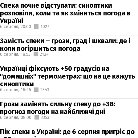
Спека почне відступати: синоптики
розповіли, коли та як зміниться погода в
Україні
6 серпня,
20:00
1027
Замість спеки – грози, град і шквали: де і
коли погіршиться погода
6 серпня,
18:53
2124
Українці фіксують +50 градусів на
"домашніх" термометрах: що на це кажуть
синоптики
6 серпня,
16:46
2343
Грози замінять сильну спеку до +38:
прогноз погоди на найближчі дні
6 серпня,
08:00
3353
Пік спеки в Україні: де 6 серпня пригріє до