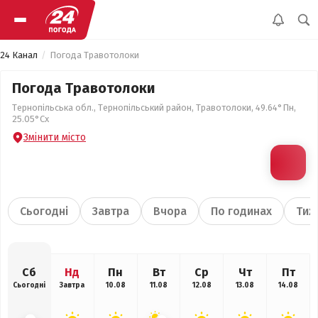
24 Канал
Погода Травотолоки
Погода Травотолоки
Тернопільська обл., Тернопільський район, Травотолоки, 49.64°Пн,
25.05°Сх
Змінити місто
Сьогодні
Завтра
Вчора
По годинах
Тиж
Сб
Нд
Пн
Вт
Ср
Чт
Пт
Сьогодні
Завтра
10.08
11.08
12.08
13.08
14.08