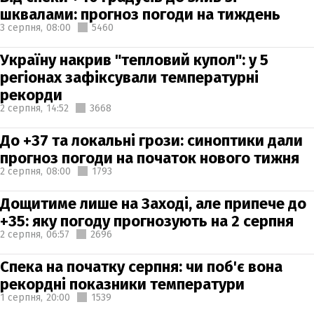
шквалами: прогноз погоди на тиждень
3 серпня,
08:00
5460
Україну накрив "тепловий купол": у 5
регіонах зафіксували температурні
рекорди
2 серпня,
14:52
3668
До +37 та локальні грози: синоптики дали
прогноз погоди на початок нового тижня
2 серпня,
08:00
1793
Дощитиме лише на Заході, але припече до
+35: яку погоду прогнозують на 2 серпня
2 серпня,
06:57
2696
Спека на початку серпня: чи поб'є вона
рекордні показники температури
1 серпня,
20:00
1539