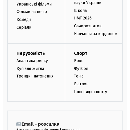
науки України
Українські фільми
Школа
Фільми на вечір
НМТ 2026
Комедії
Саморозвиток
Серіали
Навчання за кордоном
Нерухомість
Спорт
Аналітика ринку
Бокс
Купівля житла
Футбол
Тренди і натхнення
Теніс
Біатлон
Інші види спорту
Email - розсилка
Будьте в курсі всіх новин і оновлень!