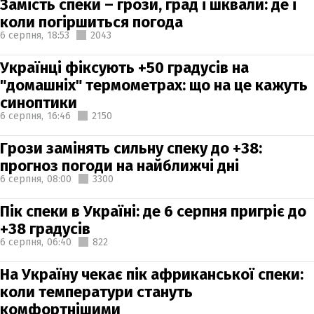
Замість спеки – грози, град і шквали: де і
коли погіршиться погода
6 серпня,
18:53
2043
Українці фіксують +50 градусів на
"домашніх" термометрах: що на це кажуть
синоптики
6 серпня,
16:46
2150
Грози замінять сильну спеку до +38:
прогноз погоди на найближчі дні
6 серпня,
08:00
3300
Пік спеки в Україні: де 6 серпня пригріє до
+38 градусів
6 серпня,
06:40
822
На Україну чекає пік африканської спеки:
коли температури стануть
комфортнішими