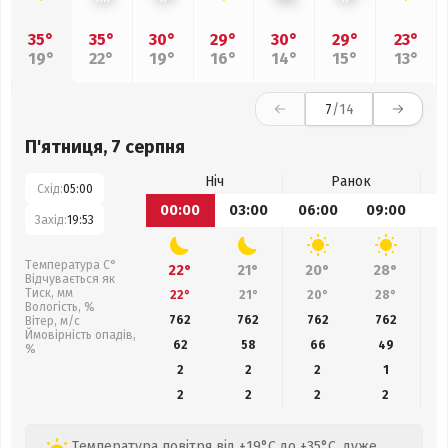
35°
35°
30°
29°
30°
29°
23°
19°
22°
19°
16°
14°
15°
13°
7
/14
П'ятниця, 7 серпня
Ніч
Ранок
Схід:
05:00
00:00
03:00
06:00
09:00
1
Захід:
19:53
Температура С°
22°
21°
20°
28°
Відчувається як
Тиск, мм
22°
21°
20°
28°
Вологість, %
762
762
762
762
Вітер, м/с
Ймовірність опадів,
62
58
66
49
%
2
2
2
1
2
2
2
2
Температура повітря від +19°C до +35°C, дуже