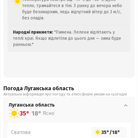
тепло, тримайтеся в тіні. З ранку до вечора небо
буде безхмарним, ледь відчутний вітер до 3 м/с,
без опадів.
Народні прикмети:
"Пимена. Лелеки відлітають у
теплі краї. Якщо відлетіли до цього дня — зима буде
ранньою."
Погода Луганська
область
Актуальна інформація про погоду та атмосферні умови на сьогодні
Луганська
область
35°
18°
Ясно
Сватове
35°
/
18°