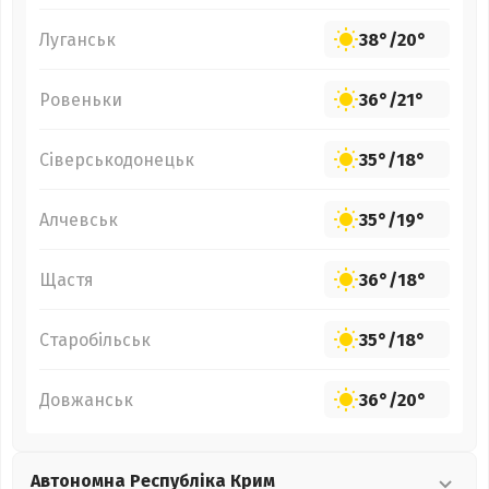
Луганськ
38°
/
20°
Ровеньки
36°
/
21°
Сіверськодонецьк
35°
/
18°
Алчевськ
35°
/
19°
Щастя
36°
/
18°
Старобільськ
35°
/
18°
Довжанськ
36°
/
20°
Автономна Республіка Крим