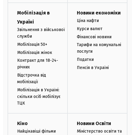
Мобілізація в
Новини економіки
Ціна нафти
Україні
Курси валют
Звільнення з військової
служби
Фінансові новини
Мобілізація 50+
Тарифи на комунальні
послуги
Мобілізація жінок
Податки
Контракт для 18-24-
річних
Пенсія в Україні
Відстрочка від
мобілізації
Мобілізація в Україні:
скільки осіб мобілізує
ТЦК
Кіно
Новини Освіти
Найцікавіші фільми
Міністерство освіти та