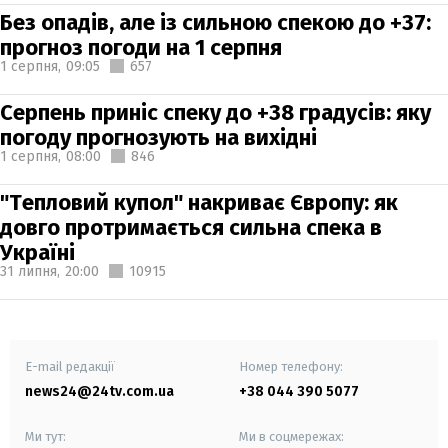
Без опадів, але із сильною спекою до +37:
прогноз погоди на 1 серпня
1 серпня,
09:05
657
Серпень приніс спеку до +38 градусів: яку
погоду прогнозують на вихідні
1 серпня,
08:00
846
"Тепловий купол" накриває Європу: як
довго протримається сильна спека в
Україні
31 липня,
20:00
10915
E-mail редакції
Номер телефону:
news24@24tv.com.ua
+38 044 390 5077
Ми тут:
Ми в соцмережах: