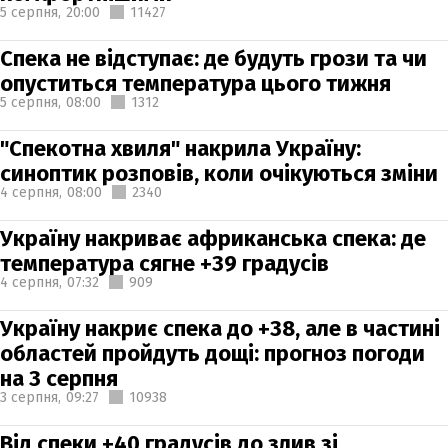
5 серпня,
20:00
11427
Спека не відступає: де будуть грози та чи
опуститься температура цього тижня
5 серпня,
08:00
1312
"Спекотна хвиля" накрила Україну:
синоптик розповів, коли очікуються зміни
4 серпня,
08:00
2340
Україну накриває африканська спека: де
температура сягне +39 градусів
4 серпня,
07:32
909
Україну накриє спека до +38, але в частині
областей пройдуть дощі: прогноз погоди
на 3 серпня
3 серпня,
09:27
10938
Від спеки +40 градусів до злив зі