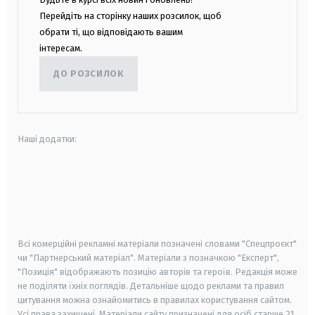
Перейдіть на сторінку наших розсилок, щоб
обрати ті, що відповідають вашим
інтересам.
ДО РОЗСИЛОК
Наші додатки:
android
apple
smart tv
samsung smart tv
Всі комерційні рекламні матеріали позначені словами "Спецпроєкт"
чи "Партнерський матеріал". Матеріали з позначкою "Експерт",
"Позиція" відображають позицію авторів та героїв. Редакція може
не поділяти їхніх поглядів. Детальніше щодо реклами та правил
цитування можна ознайомитись в правилах користування сайтом.
Усі права захищені.
Матеріали сайту призначені для осіб старше
21