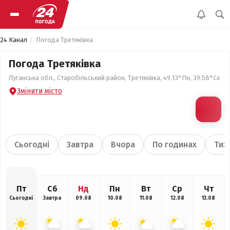
24 Канал
Погода Третяківка
Погода Третяківка
Луганська обл., Старобільський район, Третяківка, 49.13°Пн, 39.58°Сх
Змінити місто
Сьогодні
Завтра
Вчора
По годинах
Тиж
Пт
Сб
Нд
Пн
Вт
Ср
Чт
Сьогодні
Завтра
09.08
10.08
11.08
12.08
13.08