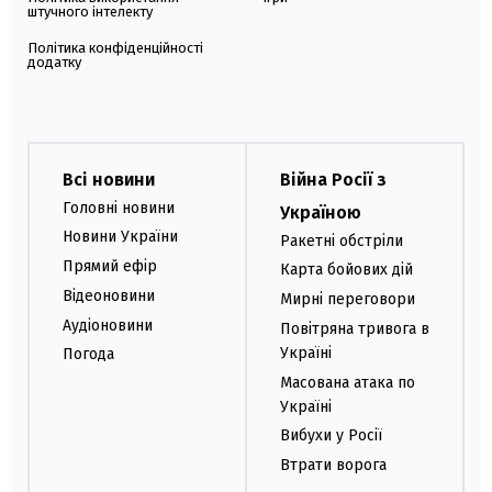
штучного інтелекту
Політика конфіденційності
додатку
Всі новини
Війна Росії з
Головні новини
Україною
Новини України
Ракетні обстріли
Прямий ефір
Карта бойових дій
Відеоновини
Мирні переговори
Аудіоновини
Повітряна тривога в
Україні
Погода
Масована атака по
Україні
Вибухи у Росії
Втрати ворога