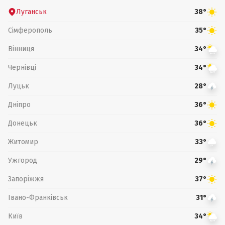
Луганськ
38°
Сімферополь
35°
Вінниця
34°
Чернівці
34°
Луцьк
28°
Дніпро
36°
Донецьк
36°
Житомир
33°
Ужгород
29°
Запоріжжя
37°
Івано-Франківськ
31°
Київ
34°