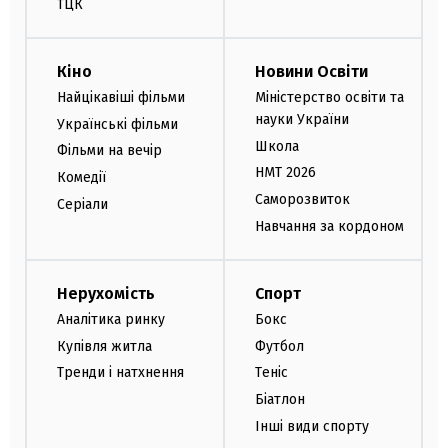
ТЦК
Кіно
Новини Освіти
Найцікавіші фільми
Міністерство освіти та
науки України
Українські фільми
Школа
Фільми на вечір
НМТ 2026
Комедії
Саморозвиток
Серіали
Навчання за кордоном
Нерухомість
Спорт
Аналітика ринку
Бокс
Купівля житла
Футбол
Тренди і натхнення
Теніс
Біатлон
Інші види спорту