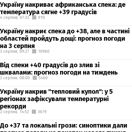
Україну накриває африканська спека: де
температура сягне +39 градусів
4 серпня,
07:32
910
Україну накриє спека до +38, але в частині
областей пройдуть дощі: прогноз погоди
на 3 серпня
3 серпня,
09:27
10960
Від спеки +40 градусів до злив зі
шквалами: прогноз погоди на тиждень
3 серпня,
08:00
5460
Україну накрив "тепловий купол": у 5
регіонах зафіксували температурні
рекорди
2 серпня,
14:52
3679
До +37 та локальні грози: синоптики дали