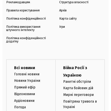
Рекламодавцям
Структура власності
Правила користування
Архів
Політика конфіденційності
Карта сайту
Політика використання
Ігри
штучного інтелекту
Політика конфіденційності
додатку
Всі новини
Війна Росії з
Головні новини
Україною
Новини України
Ракетні обстріли
Прямий ефір
Карта бойових дій
Відеоновини
Мирні переговори
Аудіоновини
Повітряна тривога в
Україні
Погода