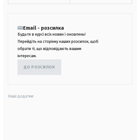
Email - розсилка
Будьте в курсі всіх новин і оновлень!
Перейдіть на сторінку наших розсилок, щоб
обрати ті, що відповідають вашим
інтересам.
ДО РОЗСИЛОК
Наші додатки:
android
apple
smart tv
samsung smart tv