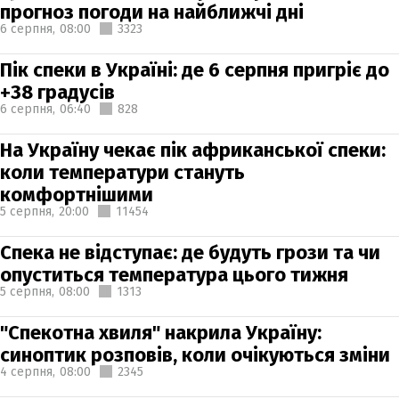
прогноз погоди на найближчі дні
6 серпня,
08:00
3323
Пік спеки в Україні: де 6 серпня пригріє до
+38 градусів
6 серпня,
06:40
828
На Україну чекає пік африканської спеки:
коли температури стануть
комфортнішими
5 серпня,
20:00
11454
Спека не відступає: де будуть грози та чи
опуститься температура цього тижня
5 серпня,
08:00
1313
"Спекотна хвиля" накрила Україну:
синоптик розповів, коли очікуються зміни
4 серпня,
08:00
2345