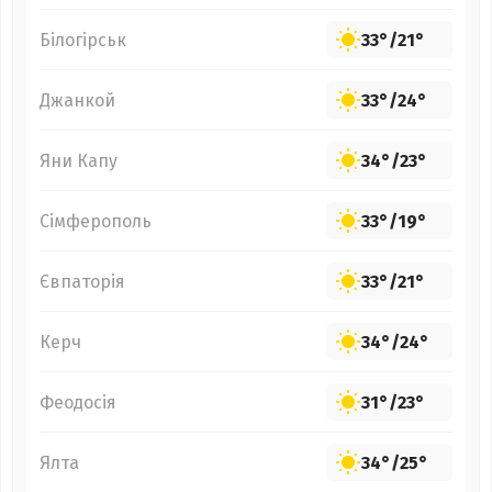
Білогірськ
33°
/
21°
Джанкой
33°
/
24°
Яни Капу
34°
/
23°
Сімферополь
33°
/
19°
Євпаторія
33°
/
21°
Керч
34°
/
24°
Феодосія
31°
/
23°
Ялта
34°
/
25°