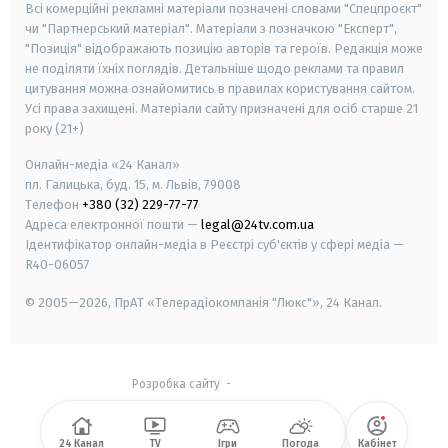
Всі комерційні рекламні матеріали позначені словами "Спецпроєкт"
чи "Партнерський матеріал". Матеріали з позначкою "Експерт",
"Позиція" відображають позицію авторів та героїв. Редакція може
не поділяти їхніх поглядів. Детальніше щодо реклами та правил
цитування можна ознайомитись в правилах користування сайтом.
Усі права захищені.
Матеріали сайту призначені для осіб старше
21
року (21+)
Онлайн-медіа «24 Канал»
пл. Галицька, буд. 15, м. Львів, 79008
Телефон
+380 (32) 229-77-77
Адреса електронної пошти —
legal@24tv.com.ua
Ідентифікатор онлайн-медіа в Реєстрі суб'єктів у сфері медіа —
R40-06057
© 2005—2026,
ПрАТ «Телерадіокомпанія "Люкс"», 24 Канал.
Розробка сайту
-
24 Канал
TV
Ігри
Погода
Кабінет