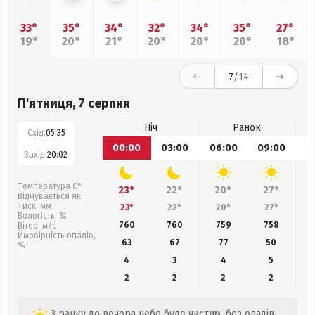
33°
35°
34°
32°
34°
35°
27°
19°
20°
21°
20°
20°
20°
18°
7
/14
П'ятниця, 7 серпня
Ніч
Ранок
Схід:
05:35
00:00
03:00
06:00
09:00
1
Захід:
20:02
Температура С°
23°
22°
20°
27°
Відчувається як
Тиск, мм
23°
22°
20°
27°
Вологість, %
760
760
759
758
Вітер, м/с
Ймовірність опадів,
63
67
77
50
%
4
3
4
5
2
2
2
2
З ранку до вечора небо буде чистим, без опадів.