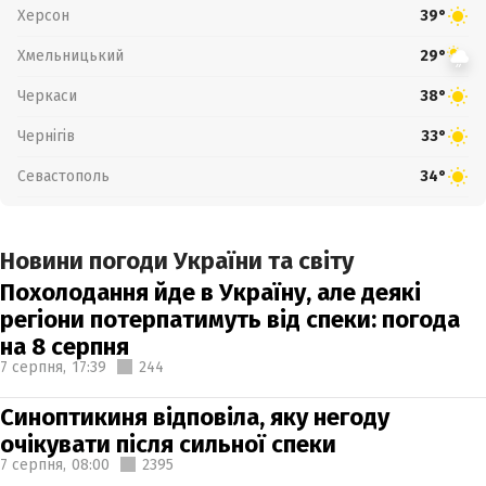
Херсон
39°
Хмельницький
29°
Черкаси
38°
Чернігів
33°
Севастополь
34°
Новини погоди України та світу
Похолодання йде в Україну, але деякі
регіони потерпатимуть від спеки: погода
на 8 серпня
7 серпня,
17:39
244
Синоптикиня відповіла, яку негоду
очікувати після сильної спеки
7 серпня,
08:00
2395