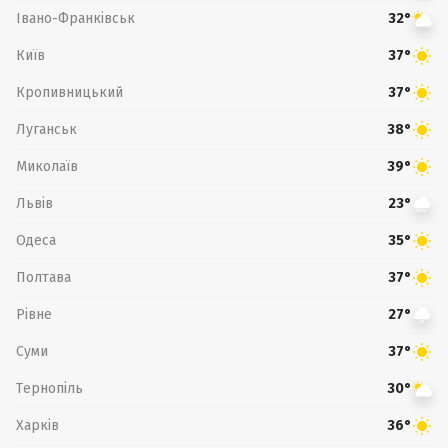
Івано-Франківськ
32°
Київ
37°
Кропивницький
37°
Луганськ
38°
Миколаїв
39°
Львів
23°
Одеса
35°
Полтава
37°
Рівне
27°
Суми
37°
Тернопіль
30°
Харків
36°