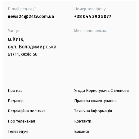
E-mail редакції
Номер телефону:
news24@24tv.com.ua
+38 044 390 5077
Ми тут:
Ми в соцмережах:
м.Київ
,
вул. Володимирська
офіс
61/11,
50
Про нас
Угода Користувача Спільноти
Редакція
Правила коментування
Редакційна політика
Технічна інформація
Про телеканал
Контакти
Телеведучі
Вакансії