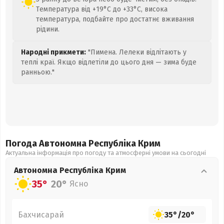
Температура від +19°C до +33°C, висока
температура, подбайте про достатнє вживання
рідини.
Народні прикмети:
"Пимена. Лелеки відлітають у
теплі краї. Якщо відлетіли до цього дня — зима буде
ранньою."
Погода Автономна Республіка Крим
Актуальна інформація про погоду та атмосферні умови на сьогодні
Автономна Республіка Крим
35°
20°
Ясно
Бахчисарай
35°
/
20°