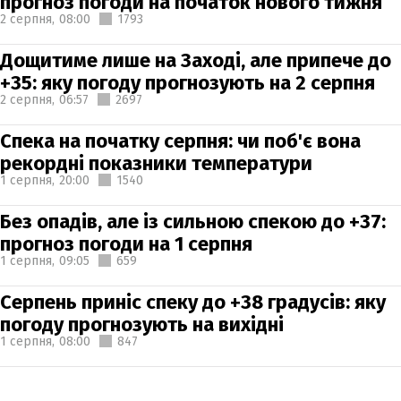
прогноз погоди на початок нового тижня
2 серпня,
08:00
1793
Дощитиме лише на Заході, але припече до
+35: яку погоду прогнозують на 2 серпня
2 серпня,
06:57
2697
Спека на початку серпня: чи поб'є вона
рекордні показники температури
1 серпня,
20:00
1540
Без опадів, але із сильною спекою до +37:
прогноз погоди на 1 серпня
1 серпня,
09:05
659
Серпень приніс спеку до +38 градусів: яку
погоду прогнозують на вихідні
1 серпня,
08:00
847