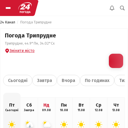
24 Канал
Погода Трипрудне
Погода Трипрудне
Трипрудне, 44.9°Пн, 34.02°Сх
Змінити місто
Сьогодні
Завтра
Вчора
По годинах
Тиж
Пт
Сб
Нд
Пн
Вт
Ср
Чт
Сьогодні
Завтра
09.08
10.08
11.08
12.08
13.08