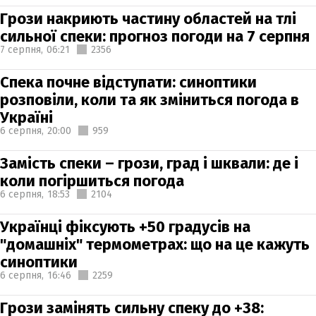
Грози накриють частину областей на тлі
сильної спеки: прогноз погоди на 7 серпня
7 серпня,
06:21
2356
Спека почне відступати: синоптики
розповіли, коли та як зміниться погода в
Україні
6 серпня,
20:00
959
Замість спеки – грози, град і шквали: де і
коли погіршиться погода
6 серпня,
18:53
2104
Українці фіксують +50 градусів на
"домашніх" термометрах: що на це кажуть
синоптики
6 серпня,
16:46
2259
Грози замінять сильну спеку до +38: