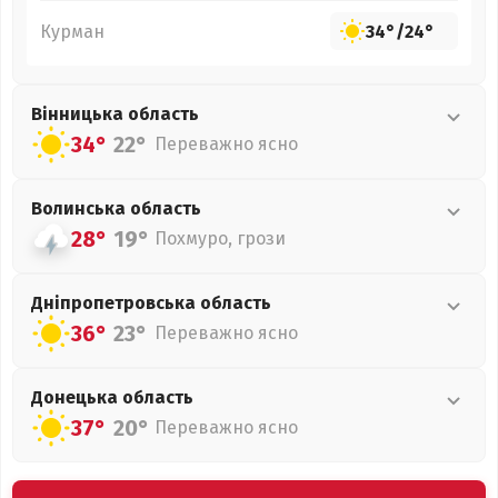
Курман
34°
/
24°
Вінницька
область
34°
22°
Переважно ясно
Волинська
область
28°
19°
Похмуро, грози
Дніпропетровська
область
36°
23°
Переважно ясно
Донецька
область
37°
20°
Переважно ясно