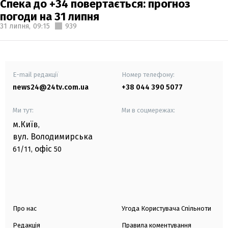
Спека до +34 повертається: прогноз
погоди на 31 липня
31 липня,
09:15
939
E-mail редакції
Номер телефону:
news24@24tv.com.ua
+38 044 390 5077
Ми тут:
Ми в соцмережах:
м.Київ
,
вул. Володимирська
офіс
61/11,
50
Про нас
Угода Користувача Спільноти
Редакція
Правила коментування