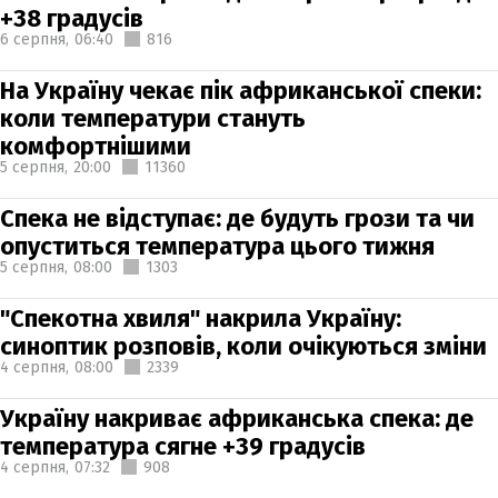
+38 градусів
6 серпня,
06:40
816
На Україну чекає пік африканської спеки:
коли температури стануть
комфортнішими
5 серпня,
20:00
11360
Спека не відступає: де будуть грози та чи
опуститься температура цього тижня
5 серпня,
08:00
1303
"Спекотна хвиля" накрила Україну:
синоптик розповів, коли очікуються зміни
4 серпня,
08:00
2339
Україну накриває африканська спека: де
температура сягне +39 градусів
4 серпня,
07:32
908