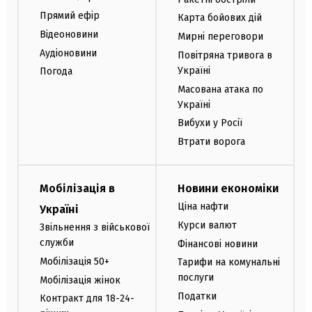
Прямий ефір
Карта бойових дій
Відеоновини
Мирні переговори
Аудіоновини
Повітряна тривога в
Україні
Погода
Масована атака по
Україні
Вибухи у Росії
Втрати ворога
Мобілізація в
Новини економіки
Ціна нафти
Україні
Курси валют
Звільнення з військової
служби
Фінансові новини
Мобілізація 50+
Тарифи на комунальні
послуги
Мобілізація жінок
Податки
Контракт для 18-24-