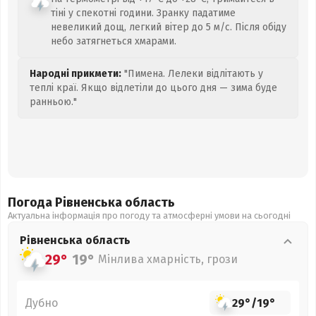
тіні у спекотні години. Зранку падатиме
невеликий дощ, легкий вітер до 5 м/с. Після обіду
небо затягнеться хмарами.
Народні прикмети:
"Пимена. Лелеки відлітають у
теплі краї. Якщо відлетіли до цього дня — зима буде
ранньою."
Погода Рівненська
область
Актуальна інформація про погоду та атмосферні умови на сьогодні
Рівненська
область
29°
19°
Мінлива хмарність, грози
Дубно
29°
/
19°