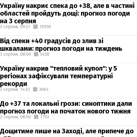
Україну накриє спека до +38, але в частині
областей пройдуть дощі: прогноз погоди
на 3 серпня
3 серпня,
09:27
10936
Від спеки +40 градусів до злив зі
шквалами: прогноз погоди на тиждень
3 серпня,
08:00
5458
Україну накрив "тепловий купол": у 5
регіонах зафіксували температурні
рекорди
2 серпня,
14:52
3664
До +37 та локальні грози: синоптики дали
прогноз погоди на початок нового тижня
2 серпня,
08:00
1793
Дощитиме лише на Заході, але припече до