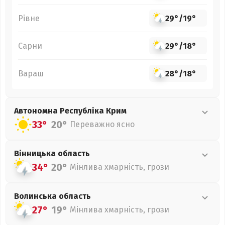
Рівне
29°
/
19°
Сарни
29°
/
18°
Вараш
28°
/
18°
Автономна Республіка Крим
33°
20°
Переважно ясно
Вінницька
область
34°
20°
Мінлива хмарність, грози
Волинська
область
27°
19°
Мінлива хмарність, грози