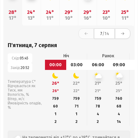
28°
24°
24°
29°
29°
23°
25°
17°
13°
11°
10°
16°
10°
11°
7
/14
П'ятниця, 7 серпня
Ніч
Ранок
Схід:
05:45
00:00
03:00
06:00
09:00
1
Захід:
20:52
Температура С°
26°
22°
21°
25°
Відчувається як
Тиск, мм
26°
22°
21°
25°
Вологість, %
759
759
759
760
Вітер, м/с
Ймовірність опадів,
60
71
78
68
%
1
1
4
4
2
2
2
14
На термометрі від +17°C до +28°C, тримайтеся в