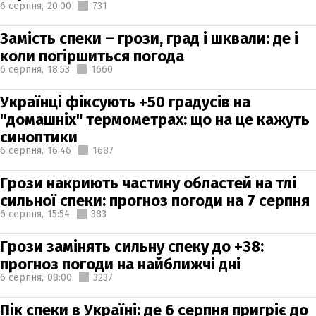
6 серпня,
20:00
731
Замість спеки – грози, град і шквали: де і
коли погіршиться погода
6 серпня,
18:53
1660
Українці фіксують +50 градусів на
"домашніх" термометрах: що на це кажуть
синоптики
6 серпня,
16:46
1687
Грози накриють частину областей на тлі
сильної спеки: прогноз погоди на 7 серпня
6 серпня,
15:54
383
Грози замінять сильну спеку до +38:
прогноз погоди на найближчі дні
6 серпня,
08:00
3237
Пік спеки в Україні: де 6 серпня пригріє до