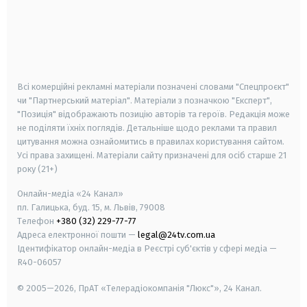
android
apple
smart tv
samsung smart tv
Всі комерційні рекламні матеріали позначені словами "Спецпроєкт"
чи "Партнерський матеріал". Матеріали з позначкою "Експерт",
"Позиція" відображають позицію авторів та героїв. Редакція може
не поділяти їхніх поглядів. Детальніше щодо реклами та правил
цитування можна ознайомитись в правилах користування сайтом.
Усі права захищені.
Матеріали сайту призначені для осіб старше
21
року (21+)
Онлайн-медіа «24 Канал»
пл. Галицька, буд. 15, м. Львів, 79008
Телефон
+380 (32) 229-77-77
Адреса електронної пошти —
legal@24tv.com.ua
Ідентифікатор онлайн-медіа в Реєстрі суб'єктів у сфері медіа —
R40-06057
© 2005—2026,
ПрАТ «Телерадіокомпанія "Люкс"», 24 Канал.