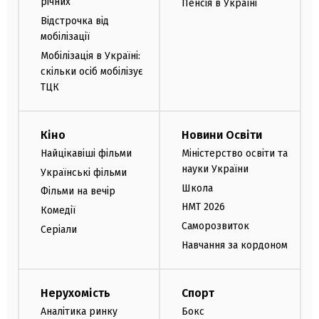
річних
Пенсія в Україні
Відстрочка від
мобілізації
Мобілізація в Україні:
скільки осіб мобілізує
ТЦК
Кіно
Новини Освіти
Найцікавіші фільми
Міністерство освіти та
науки України
Українські фільми
Школа
Фільми на вечір
НМТ 2026
Комедії
Саморозвиток
Серіали
Навчання за кордоном
Нерухомість
Спорт
Аналітика ринку
Бокс