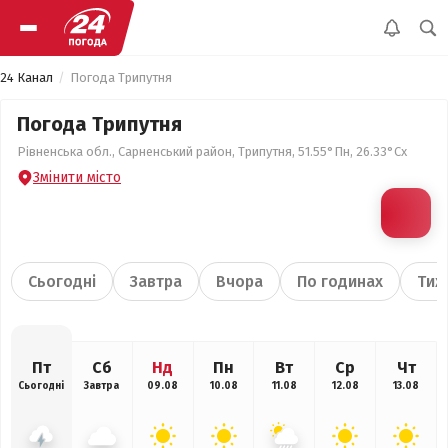
24 Канал
Погода Трипутня
Погода Трипутня
Рівненська обл., Сарненський район, Трипутня, 51.55°Пн, 26.33°Сх
Змінити місто
Сьогодні
Завтра
Вчора
По годинах
Тиж
Пт
Сб
Нд
Пн
Вт
Ср
Чт
Сьогодні
Завтра
09.08
10.08
11.08
12.08
13.08