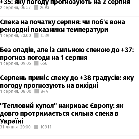
+35: яку погоду прогнозують на 2 серпня
2 серпня,
06:57
2693
Спека на початку серпня: чи поб'є вона
рекордні показники температури
1 серпня,
20:00
1539
Без опадів, але із сильною спекою до +37:
прогноз погоди на 1 серпня
1 серпня,
09:05
656
Серпень приніс спеку до +38 градусів: яку
погоду прогнозують на вихідні
1 серпня,
08:00
844
"Тепловий купол" накриває Європу: як
довго протримається сильна спека в
Україні
31 липня,
20:00
10911