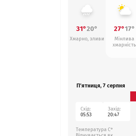
31°
20°
27°
17°
Хмарно, зливи
Мінлива
хмарність
П'ятниця, 7 серпня
Схід:
Захід:
05:53
20:47
Температура С°
Відчувається як