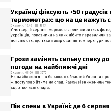
Українці фіксують +50 градусів
термометрах: що на це кажуть 
6 серпня,
16:46
1993
У четвер, 6 серпня, мережею стали ширитись фото
українців, показники на яких нібито перевалили за
пояснюють, що таке вимірювання температури пов
Грози замінять сильну спеку до 
погоди на найближчі дні
6 серпня,
08:00
3270
На найближчі дні в більшості областей України про
ж поступово йтиме на спад. Разом зі зниженням те
короткочасні опади.
Пік спеки в Україні: де 6 серпня