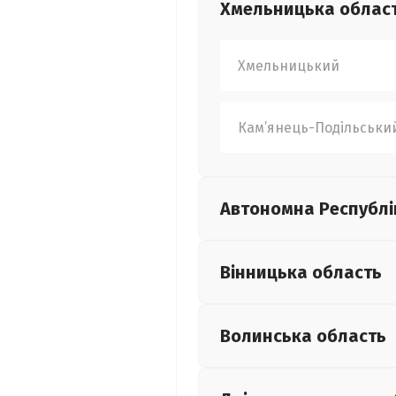
Хмельницька
облас
Хмельницький
Кам’янець-Подільськи
Автономна Республі
Вінницька
область
Волинська
область