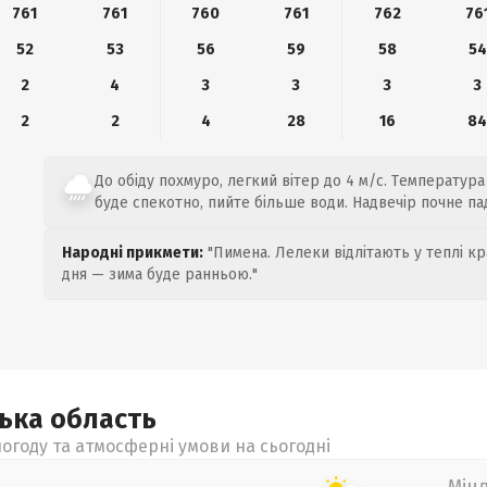
761
761
760
761
762
76
52
53
56
59
58
54
2
4
3
3
3
3
2
2
4
28
16
8
До обіду похмуро, легкий вітер до 4 м/с. Температура 
буде спекотно, пийте більше води. Надвечір почне п
Народні прикмети:
"Пимена. Лелеки відлітають у теплі кр
дня — зима буде ранньою."
цька
область
огоду та атмосферні умови на сьогодні