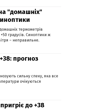
 на "домашніх"
синоптики
 домашніх термометрів
 +50 градусів. Синоптики ж
ітря – неправильне.
+38: прогноз
гнозують сильну спеку, яка все
мператури очікуються
 пригріє до +38