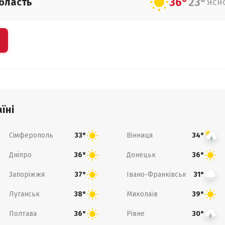
36°
23°
бласть
Ясн
їні
Сімферополь
Вінниця
33°
34°
Дніпро
Донецьк
36°
36°
Запоріжжя
Івано-Франківськ
37°
31°
Луганськ
Миколаїв
38°
39°
Полтава
Рівне
36°
30°