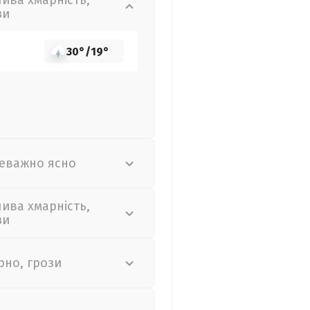
лива хмарність,
зи
30°
/
19°
еважно ясно
лива хмарність,
зи
рно, грози