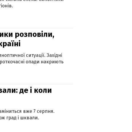
іонів.
ики розповіли,
країні
оптичної ситуації. Західні
ороткочасні опади накриють
вали: де і коли
 зміниться вже 7 серпня.
ж град і шквали.