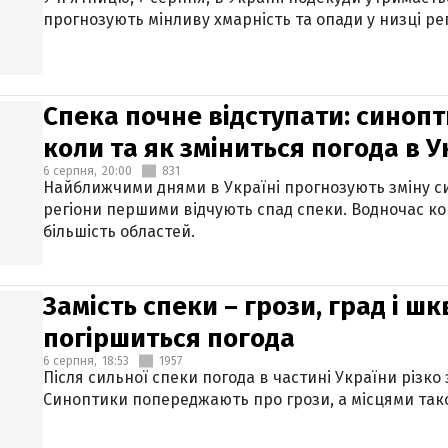
прогнозують мінливу хмарність та опади у низці рег
Спека почне відступати: синопт
коли та як зміниться погода в У
6 серпня,
20:00
831
Найближчими днями в Україні прогнозують зміну син
регіони першими відчують спад спеки. Водночас к
більшість областей.
Замість спеки – грози, град і шк
погіршиться погода
6 серпня,
18:53
1957
Після сильної спеки погода в частині України різко
Синоптики попереджають про грози, а місцями тако