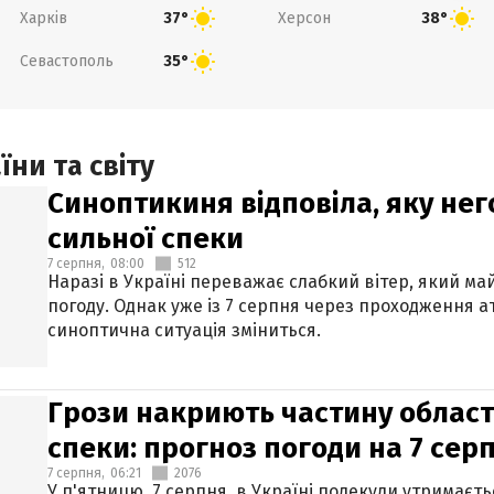
Харків
Херсон
37°
38°
Севастополь
35°
ни та світу
Синоптикиня відповіла, яку нег
сильної спеки
7 серпня,
08:00
512
Наразі в Україні переважає слабкий вітер, який м
погоду. Однак уже із 7 серпня через проходження 
синоптична ситуація зміниться.
Грози накриють частину областе
спеки: прогноз погоди на 7 сер
7 серпня,
06:21
2076
У п'ятницю, 7 серпня, в Україні подекуди утримаєт