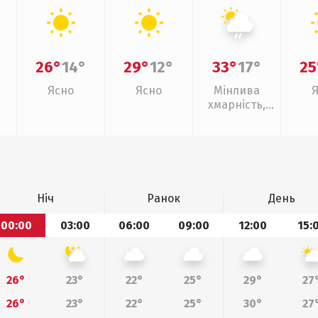
26°
14°
29°
12°
33°
17°
25
Ясно
Ясно
Мінлива
хмарність,
слабкий дощ
Ніч
Ранок
День
00:00
03:00
06:00
09:00
12:00
15:
26°
23°
22°
25°
29°
27
26°
23°
22°
25°
30°
27