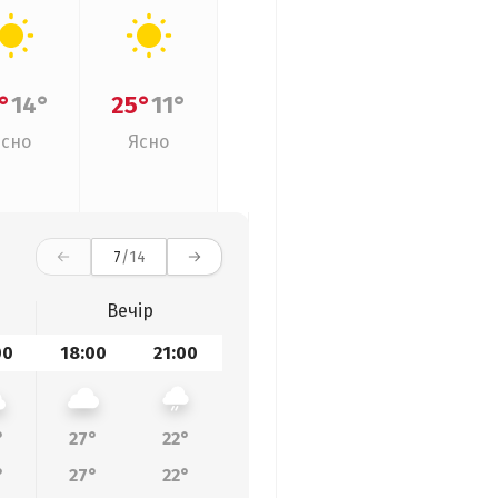
°
14°
25°
11°
Ясно
Ясно
7
/14
Вечір
00
18:00
21:00
°
27°
22°
°
27°
22°