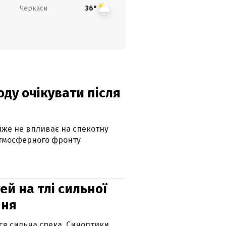
Черкаси
36°
оду очікувати після
айже не впливає на спекотну
атмосферного фронту
й на тлі сильної
пня
ься сильна спека. Синоптики