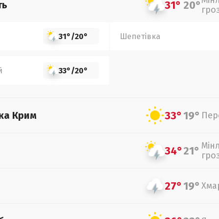
Мін
31°
20°
ть
гро
31°
/
20°
Шепетівка
й
33°
/
20°
33°
19°
ка Крим
Пер
Мін
34°
21°
гро
27°
19°
Хма