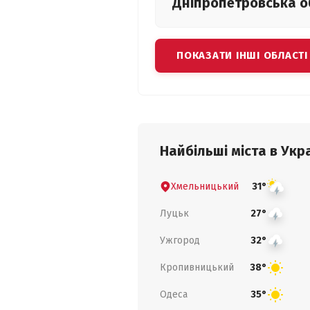
Дніпропетровська
о
ПОКАЗАТИ ІНШІ ОБЛАСТІ
Найбільші міста в Укра
Хмельницький
31°
Луцьк
27°
Ужгород
32°
Кропивницький
38°
Одеса
35°