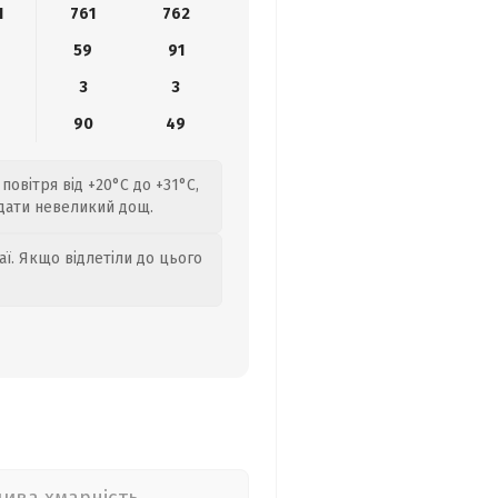
1
761
762
59
91
3
3
4
90
49
повітря від +20°C до +31°C,
адати невеликий дощ.
аї. Якщо відлетіли до цього