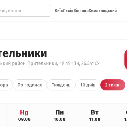
Київ
Львів
Вінниця
Хмельницький
тельники
ький район, Трительники, 49.49°Пн, 26.54°Сх
ора
По годинах
Тиждень
10 днів
2 тижні
Нд
Пн
Вт
09.08
10.08
11.08
1